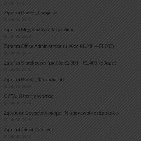
July 31, 2026
Ζητείται Βοηθός Γραφείου
July 30, 2026
Ζητείται Μηχανολόγος Μηχανικός
July 30, 2026
Ζητείται Office Administrator (μισθός €1.200 – €1.600)
July 30, 2026
Ζητείται Storekeeper (μισθός €1.300 – €1.400 καθαρά)
July 30, 2026
Ζητείται Βοηθός Φαρμακείου
July 30, 2026
CYTA: Θέσεις εργασίας
July 30, 2026
Ζητούνται Βρεφονηπιοκόμοι, Νηπιαγωγοί και Δασκάλοι
July 30, 2026
Ζητείται Junior Architect
July 30, 2026