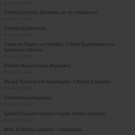
August 3, 2026
Ζητείται Εργάτης/ Εργάτρια για την παραγωγή
August 3, 2026
Ζητείται Αρχιτέκτονας
August 3, 2026
Υπηρεσία Θήρας και Πανίδας: 1 Θέση Eργοδοτουμένου
Oρισμένου Xρόνου
August 3, 2026
Ζητείται Μηχανολόγος Μηχανικός
August 3, 2026
Ίδρυμα Έρευνας και Καινοτομίας: 2 Θέσεις Εργασίας
August 3, 2026
Ζητείται Δημοσιογράφος
August 3, 2026
Σχολική Εφορεία Λατσιών-Γερίου: Θέσεις εργασίας
August 3, 2026
ΑΗΚ: 15 Θέσεις εργασίας – Παγκύπρια