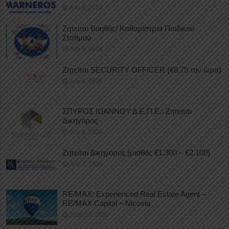
July 9, 2026
Ζητείται Βοηθός/ Καθαρίστρια Παιδικού
Σταθμού
July 8, 2026
Ζητείται SECURITY OFFICER (€8,75 την ώρα)
July 8, 2026
ΣΠΥΡΟΣ ΙΩΑΝΝΟΥ Δ.Ε.Π.Ε.: Ζητείται
Δικηγόρος
July 8, 2026
Ζητείται Δικηγόρος (μισθός €1.300 – €2.100)
July 7, 2026
RE/MAX: Experienced Real Estate Agent –
RE/MAX Capital – Nicosia
June 29, 2026