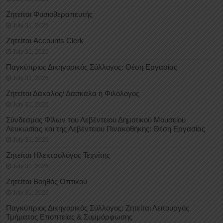
Ζητείται Φυσιοθεραπευτής
July 31, 2026
Ζητείται Accounts Clerk
July 31, 2026
Παγκύπριος Δικηγορικός Σύλλογος: Θέση Εργασίας
July 31, 2026
Ζητείται Δάκαλος/ Δασκάλα ή Φιλόλογος
July 31, 2026
Σύνδεσμος Φίλων του Λεβέντειου Δημοτικού Μουσείου
Λευκωσίας και της Λεβέντειου Πινακοθήκης: Θέση Εργασίας
July 31, 2026
Ζητείται Ηλεκτρολόγος Τεχνίτης
July 31, 2026
Ζητείται Βοηθός Οπτικού
July 31, 2026
Παγκύπριος Δικηγορικός Σύλλογος: Ζητείται Λειτουργός
Τμήματος Εποπτείας & Συμμόρφωσης