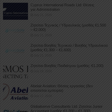
Cyprus International Roads Ltd: Θέσεις
για Administration
July 21, 2026
Ζητείται Τεχνικός / Υδραυλικός (μισθός €1.500
– €2.000)
July 21, 2026
Ζητείται Βοηθός Τεχνικού / Βοηθός Υδραυλικού
(μισθός €1.300 – €1.600)
July 21, 2026
Ζητείται Βοηθός Παιδιάτρου (μισθός: €1.200)
July 18, 2026
Abelair Aviation: Θέσεις εργασίας (δεν
απαιτείται εμπειρία)
July 17, 2026
Globalserve Consultants Ltd: Ζητείται Junior
Accountant (μισθός €1.200 – €1.300)