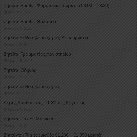
Ζητείται Βοηθός Φαρμακείου (ωράριο 08:00 – 13:30)
August 5, 2026
Ζητείται Βοηθός Θαλάμου
August 5, 2026
Ζητούνται Νοσηλευτές/τριες Χειρουργείου
August 5, 2026
Ζητείται Γραμματέας Λογιστηρίου
August 5, 2026
Ζητείται Οδηγός
August 5, 2026
Ζητούνται Νοσηλευτές/τριες
August 5, 2026
Δήμος Αμαθούντας: 11 Θέσεις Εργασίας
August 5, 2026
Ζητείται Project Manager
August 5, 2026
Ζητούνται Ταμίες (μισθός €1.200 – €1.350 μεικτά)