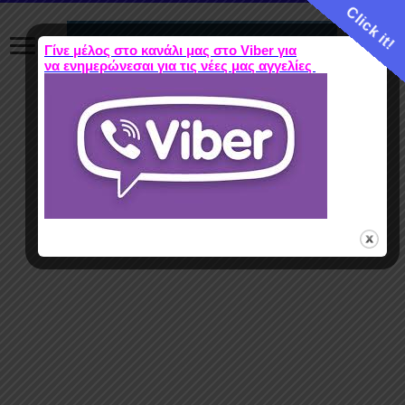
Click it!
Γίνε μέλος στο κανάλι μας στο Viber για
να ενημερώνεσαι για τις νέες μας αγγελίες