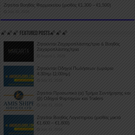
Ζητείται Βοηθός Φαρμακείου (μισθός €1.300 – €1.500)
July 30, 2026
🌠🌠🌠 FEATURED POSTS🌠🌠🌠
Ζητούνται Ζαχαροπλάστης/τρια & Βοηθός
Ζαχαροπλάστης/τρια
August 1, 2026
Ζητούνται Οδηγοί Πωλήσεων (ωράριο
4:30πμ-11:00πμ)
July 31, 2026
Ζητείται Προσωπικό (α) Τμήμα Συντήρησης και
(β) Οδηγοί Φορτηγών και Trailers
July 31, 2026
Ζητείται Βοηθός Λογιστηρίου (μισθός μικτά
€1.600 – €1.800)
July 31, 2026