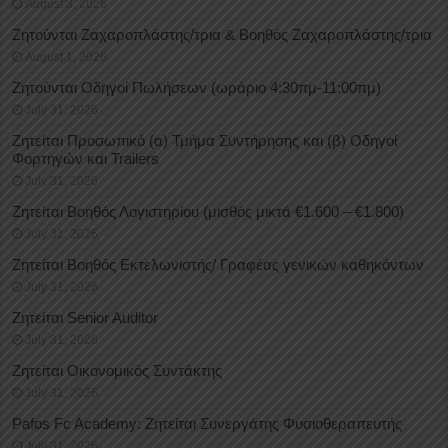
August 3, 2026
Ζητούνται Ζαχαροπλάστης/τρια & Βοηθός Ζαχαροπλάστης/τρια
August 1, 2026
Ζητούνται Οδηγοί Πωλήσεων (ωράριο 4:30πμ-11:00πμ)
July 31, 2026
Ζητείται Προσωπικό (α) Τμήμα Συντήρησης και (β) Οδηγοί
Φορτηγών και Trailers
July 31, 2026
Ζητείται Βοηθός Λογιστηρίου (μισθός μικτά €1.600 – €1.800)
July 31, 2026
Ζητείται Βοηθός Εκτελωνιστής/ Γραφέας γενικών καθηκόντων
July 31, 2026
Ζητείται Senior Auditor
July 31, 2026
Ζητείται Οικονομικός Συντάκτης
July 31, 2026
Pafos Fc Academy: Ζητείται Συνεργάτης Φυσιοθεραπευτής
July 31, 2026