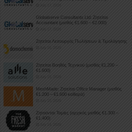
July 17, 2026
Globalserve Consultants Ltd: Ζητείται
Accountant (μισθός €1.600 – €2.000)
July 17, 2026
Ζητείται Λειτουργός Πωλήσεων & Τιμολόγησης
July 16, 2026
Ζητείται Βοηθός Τεχνικού (μισθός €1.200 –
€1.600)
July 15, 2026
MeshMade: Ζητείται Office Manager (μισθός
€1.200 – €1.600 καθαρά)
July 15, 2026
Ζητούνται Ταμίες (αρχικός μισθός €1.300 –
€1.400)
July 14, 2026