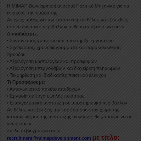
Η MIMAP Development αναζητά Πολιτικό Μηχανικό για να
ενισχύσει την ομάδα της.
Αν έχεις πάθος για την κατασκευή και θέλεις να εξελιχθείς
σε ένα δυναμικό περιβάλλον, η θέση αυτή είναι για σένα.
Αρμοδιότητες
:
• Συντονισμός γραφείου και υποστήριξη εργοταξίου
• Σχεδιασμός, χρονοδιαγράμματα και παρακολούθηση
προόδου
• Aξιολόγηση κοστολογίων και προσφορών
• Αξιολόγηση υπεργολάβων και διαχείριση πληρωμών
• Τεκμηρίωση και διαδικασίες ποιοτικού ελέγχου
Τι Προσφέρουμε
:
• Ανταγωνιστικό πακέτο αποδοχών
• Εργασία σε έργα υψηλής ποιότητας
• Επαγγελματική ανάπτυξη σε υποστηρικτικό περιβάλλον
Αν θέλεις να εξελίξεις την καριέρα σου στον χώρο της
κατασκευής και της ανάπτυξης ακινήτων, θα χαρούμε να σε
γνωρίσουμε.
Στείλε το βιογραφικό σου:
με τίτλο:
recruitment@mimapdevelopment.com