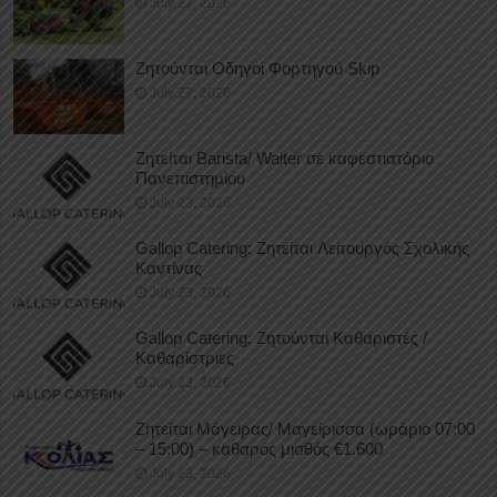
July 27, 2026
Ζητούνται Οδηγοί Φορτηγού Skip
July 27, 2026
Ζητείται Barista/ Waiter σε καφεστιατόριο
Πανεπιστημίου
July 23, 2026
Gallop Catering: Ζητείται Λειτουργός Σχολικής
Καντίνας
July 23, 2026
Gallop Catering: Ζητούνται Καθαριστές /
Καθαρίστριες
July 23, 2026
Ζητείται Μάγειρας/ Μαγείρισσα (ωράριο 07:00
– 15:00) – καθαρός μισθός €1.600
July 23, 2026