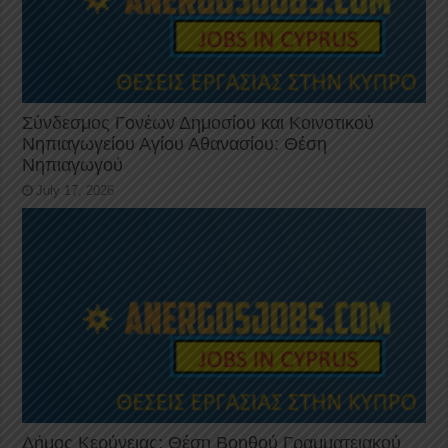
Σύνδεσμος Γονέων Δημοσίου και Κοινοτικού
Νηπιαγωγείου Αγίου Αθανασίου: Θέση
Νηπιαγωγού
July 17, 2026
Δήμος Κερύνειας: Θέση Βοηθού Γραμματειακού