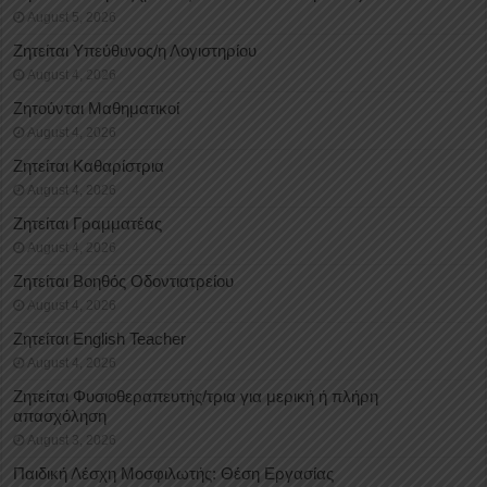
August 5, 2026
Ζητείται Υπεύθυνος/η Λογιστηρίου
August 4, 2026
Ζητούνται Μαθηματικοί
August 4, 2026
Ζητείται Καθαρίστρια
August 4, 2026
Ζητείται Γραμματέας
August 4, 2026
Ζητείται Βοηθός Οδοντιατρείου
August 4, 2026
Ζητείται English Teacher
August 4, 2026
Ζητείται Φυσιοθεραπευτής/τρια για μερική ή πλήρη
απασχόληση
August 3, 2026
Παιδική Λέσχη Μοσφιλωτής: Θέση Εργασίας