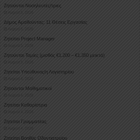
Ζητούνται Νοσηλευτές/τριες
August 5, 2026
Δήμος Αμαθούντας: 11 Θέσεις Εργασίας
August 5, 2026
Ζητείται Project Manager
August 5, 2026
Ζητούνται Ταμίες (μισθός €1.200 – €1.350 μεικτά)
August 5, 2026
Ζητείται Υπεύθυνος/η Λογιστηρίου
August 4, 2026
Ζητούνται Μαθηματικοί
August 4, 2026
Ζητείται Καθαρίστρια
August 4, 2026
Ζητείται Γραμματέας
August 4, 2026
Ζητείται Βοηθός Οδοντιατρείου