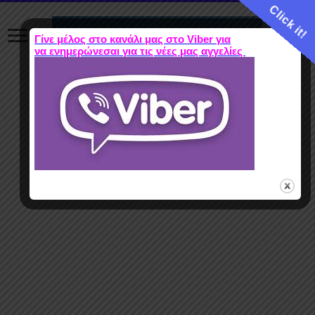
Click it!
Γίνε μέλος στο κανάλι μας στο Viber για
να ενημερώνεσαι για τις νέες μας αγγελίες