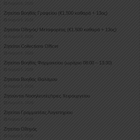
August 6, 2026
Ζητείται Βοηθός Γραφείου (€1.500 καθαρά + 13ος)
August 6, 2026
Ζητείται Οδηγός/ Μεταφορέας (€1.500 καθαρά + 13ος)
August 6, 2026
Ζητείται Collections Officer
August 6, 2026
Ζητείται Βοηθός Φαρμακείου (ωράριο 08:00 – 13:30)
August 5, 2026
Ζητείται Βοηθός Θαλάμου
August 5, 2026
Ζητούνται Νοσηλευτές/τριες Χειρουργείου
August 5, 2026
Ζητείται Γραμματέας Λογιστηρίου
August 5, 2026
Ζητείται Οδηγός
August 5, 2026