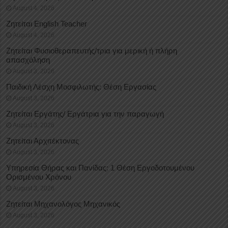
August 4, 2026
Ζητείται English Teacher
August 4, 2026
Ζητείται Φυσιοθεραπευτής/τρια για μερική ή πλήρη
απασχόληση
August 3, 2026
Παιδική Λέσχη Μοσφιλωτής: Θέση Εργασίας
August 3, 2026
Ζητείται Εργάτης/ Εργάτρια για την παραγωγή
August 3, 2026
Ζητείται Αρχιτέκτονας
August 3, 2026
Υπηρεσία Θήρας και Πανίδας: 1 Θέση Eργοδοτουμένου
Oρισμένου Xρόνου
August 3, 2026
Ζητείται Μηχανολόγος Μηχανικός
August 3, 2026