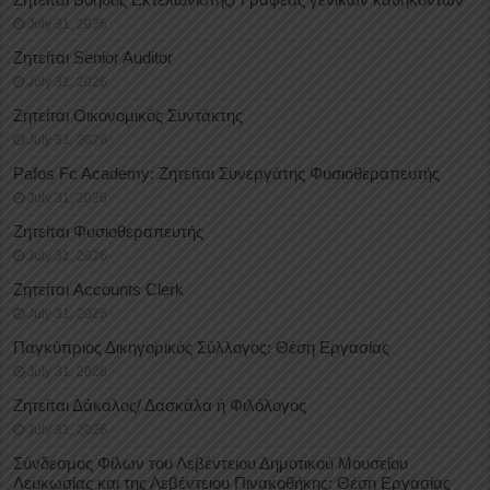
July 31, 2026
Ζητείται Senior Auditor
July 31, 2026
Ζητείται Οικονομικός Συντάκτης
July 31, 2026
Pafos Fc Academy: Ζητείται Συνεργάτης Φυσιοθεραπευτής
July 31, 2026
Ζητείται Φυσιοθεραπευτής
July 31, 2026
Ζητείται Accounts Clerk
July 31, 2026
Παγκύπριος Δικηγορικός Σύλλογος: Θέση Εργασίας
July 31, 2026
Ζητείται Δάκαλος/ Δασκάλα ή Φιλόλογος
July 31, 2026
Σύνδεσμος Φίλων του Λεβέντειου Δημοτικού Μουσείου
Λευκωσίας και της Λεβέντειου Πινακοθήκης: Θέση Εργασίας