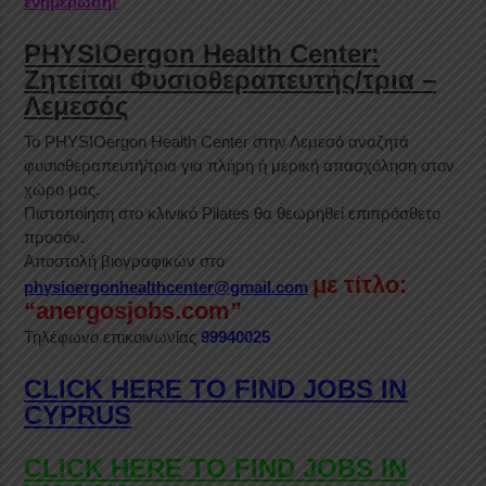
ενημέρωση!
PHYSIOergon Health Center:
Ζητείται Φυσιοθεραπευτής/τρια –
Λεμεσός
Το PHYSIOergon Health Center στην Λεμεσό αναζητά
φυσιοθεραπευτή/τρια για πλήρη ή μερική απασχόληση στον
χώρο μας.
Πιστοποίηση στο κλινικό Pilates θα θεωρηθεί επιπρόσθετο
προσόν.
Αποστολή βιογραφικών στο
με τίτλο:
physioergonhealthcenter@gmail.com
“anergosjobs.com”
Τηλέφωνο επικοινωνίας
99940025
CLICK HERE TO FIND JOBS IN
CYPRUS
CLICK HERE TO FIND JOBS IN