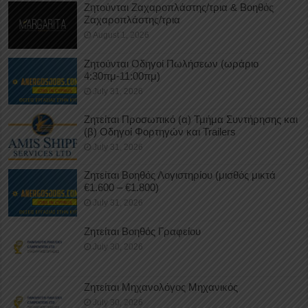
Ζητούνται Ζαχαροπλάστης/τρια & Βοηθός
Ζαχαροπλάστης/τρια
August 1, 2026
Ζητούνται Οδηγοί Πωλήσεων (ωράριο
4:30πμ-11:00πμ)
July 31, 2026
Ζητείται Προσωπικό (α) Τμήμα Συντήρησης και
(β) Οδηγοί Φορτηγών και Trailers
July 31, 2026
Ζητείται Βοηθός Λογιστηρίου (μισθός μικτά
€1.600 – €1.800)
July 31, 2026
Ζητείται Βοηθός Γραφείου
July 30, 2026
Ζητείται Μηχανολόγος Μηχανικός
July 30, 2026