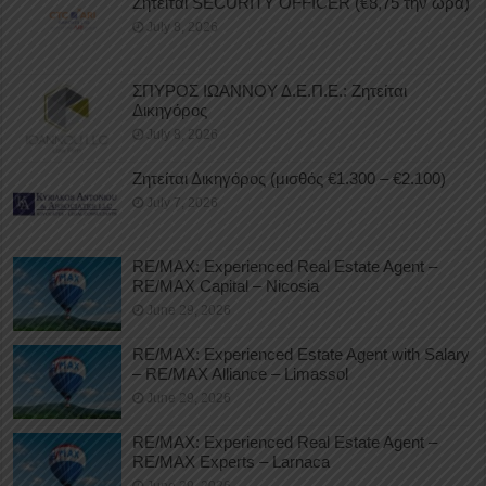
Ζητείται SECURITY OFFICER (€8,75 την ώρα)
July 8, 2026
ΣΠΥΡΟΣ ΙΩΑΝΝΟΥ Δ.Ε.Π.Ε.: Ζητείται
Δικηγόρος
July 8, 2026
Ζητείται Δικηγόρος (μισθός €1.300 – €2.100)
July 7, 2026
RE/MAX: Experienced Real Estate Agent –
RE/MAX Capital – Nicosia
June 29, 2026
RE/MAX: Experienced Estate Agent with Salary
– RE/MAX Alliance – Limassol
June 29, 2026
RE/MAX: Experienced Real Estate Agent –
RE/MAX Experts – Larnaca