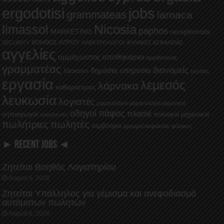
ergodotisi
jobs
grammateas
larnaca
Nicosia
limassol
paphos
MARKETING
receptionists
ΒΟΗΘΟΣ ΙΑΤΡΟΥ
SECURITY
ΗΛΕΚΤΡΟΛΟΓΟΙ
ΦΥΛΑΚΕΣ ΑΣΦΑΛΕΙΑΣ
αγγελίες
αμμόχωστος
αποθηκάριοι
αρχιτέκτονας
γραμματέας
διανομείς
δημόσια υπηρεσία
δάσκαλοι
εργάτες
εργασία
λεμεσός
λάρνακα
καθαρίστριες
λευκωσία
λογιστές
μηχανολόγοι
μηχανολόγοι μηχανικοί
οδηγοί
πάφος
πλασιέ
νηπιαγωγοί
πολιτικοί μηχανικοί
νοσηλευτές
πωλήτριες
πωλητές
σερβιτόροι
φρουροί ασφαλείας
φύλακες
► RECENT JOBS ◄
Ζητείται Βοηθός Λογιστηρίου
August 6, 2026
Ζητείται Υπάλληλος για γέμισμα και ανεφοδιασμό
αυτόματων πωλητών
August 6, 2026