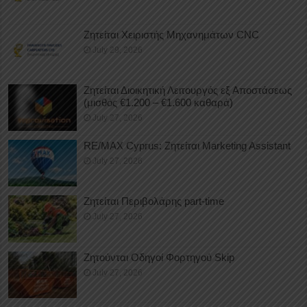
Ζητείται Χειριστής Μηχανημάτων CNC
July 29, 2026
Ζητείται Διοικητική Λειτουργός εξ Αποστάσεως
(μισθός €1.200 – €1.600 καθαρά)
July 27, 2026
RE/MAX Cyprus: Ζητείται Marketing Assistant
July 27, 2026
Ζητείται Περιβολάρης part-time
July 27, 2026
Ζητούνται Οδηγοί Φορτηγού Skip
July 27, 2026