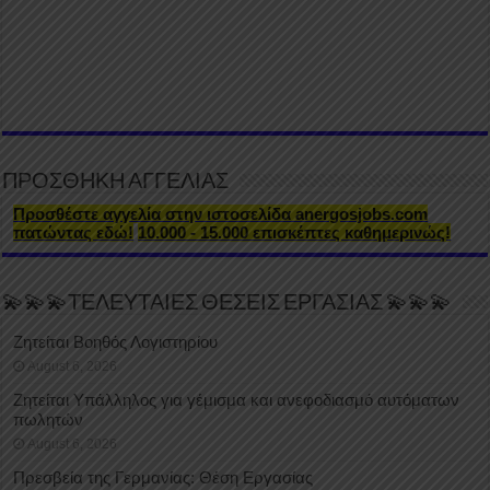
ΠΡΟΣΘΗΚΗ ΑΓΓΕΛΙΑΣ
Προσθέστε αγγελία στην ιστοσελίδα anergosjobs.com
πατώντας εδώ!
10.000 - 15.000 επισκέπτες καθημερινώς!
💫💫💫ΤΕΛΕΥΤΑΙΕΣ ΘΕΣΕΙΣ ΕΡΓΑΣΙΑΣ 💫💫💫
Ζητείται Βοηθός Λογιστηρίου
August 6, 2026
Ζητείται Υπάλληλος για γέμισμα και ανεφοδιασμό αυτόματων
πωλητών
August 6, 2026
Πρεσβεία της Γερμανίας: Θέση Εργασίας