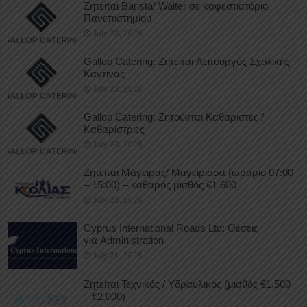
Ζητείται Barista/ Waiter σε καφεστιατόριο
Πανεπιστημίου
July 23, 2026
Gallop Catering: Ζητείται Λειτουργός Σχολικής
Καντίνας
July 23, 2026
Gallop Catering: Ζητούνται Καθαριστές /
Καθαρίστριες
July 23, 2026
Ζητείται Μάγειρας/ Μαγείρισσα (ωράριο 07:00
– 15:00) – καθαρός μισθός €1.600
July 23, 2026
Cyprus International Roads Ltd: Θέσεις
για Administration
July 21, 2026
Ζητείται Τεχνικός / Υδραυλικός (μισθός €1.500
– €2.000)