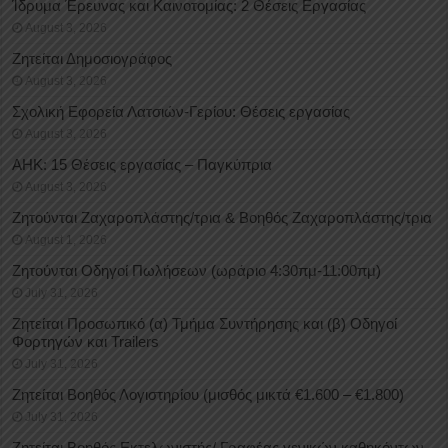
Ίδρυμα Έρευνας και Καινοτομίας: 2 Θέσεις Εργασίας
August 3, 2026
Ζητείται Δημοσιογράφος
August 3, 2026
Σχολική Εφορεία Λατσιών-Γερίου: Θέσεις εργασίας
August 3, 2026
ΑΗΚ: 15 Θέσεις εργασίας – Παγκύπρια
August 3, 2026
Ζητούνται Ζαχαροπλάστης/τρια & Βοηθός Ζαχαροπλάστης/τρια
August 1, 2026
Ζητούνται Οδηγοί Πωλήσεων (ωράριο 4:30πμ-11:00πμ)
July 31, 2026
Ζητείται Προσωπικό (α) Τμήμα Συντήρησης και (β) Οδηγοί
Φορτηγών και Trailers
July 31, 2026
Ζητείται Βοηθός Λογιστηρίου (μισθός μικτά €1.600 – €1.800)
July 31, 2026
Ζητείται Βοηθός Εκτελωνιστής/ Γραφέας γενικών καθηκόντων