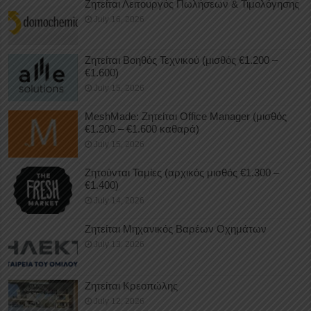
Ζητείται Λειτουργός Πωλήσεων & Τιμολόγησης
July 16, 2026
Ζητείται Βοηθός Τεχνικού (μισθός €1.200 –
€1.600)
July 15, 2026
MeshMade: Ζητείται Office Manager (μισθός
€1.200 – €1.600 καθαρά)
July 15, 2026
Ζητούνται Ταμίες (αρχικός μισθός €1.300 –
€1.400)
July 14, 2026
Ζητείται Μηχανικός Βαρέων Οχημάτων
July 13, 2026
Ζητείται Κρεοπώλης
July 12, 2026