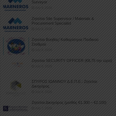
Surveyor
July 9, 2026
Ζητείται Site Supervisor / Materials &
Procurement Specialist
July 9, 2026
Ζητείται Βοηθός/ Καθαρίστρια Παιδικού
Σταθμού
July 8, 2026
Ζητείται SECURITY OFFICER (€8,75 την ώρα)
July 8, 2026
ΣΠΥΡΟΣ ΙΩΑΝΝΟΥ Δ.Ε.Π.Ε.: Ζητείται
Δικηγόρος
July 8, 2026
Ζητείται Δικηγόρος (μισθός €1.300 – €2.100)
July 7, 2026