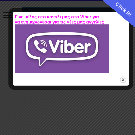
Click it!
Γίνε μέλος στο κανάλι μας στο Viber για
να ενημερώνεσαι για τις νέες μας αγγελίες