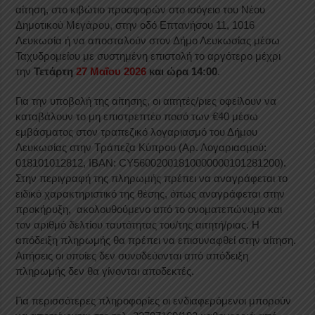
αίτηση, στο κιβώτιο προσφορών στο ισόγειο του Νέου
Δημοτικού Μεγάρου, στην οδό Επτανήσου 11, 1016
Λευκωσία ή να αποσταλούν στον Δήμο Λευκωσίας μέσω
Ταχυδρομείου με συστημένη επιστολή το αργότερο μέχρι
την
Τετάρτη
27 Μαΐου 2026
και ώρα 14:00
.
Για την υποβολή της αίτησης, οι αιτητές/ριες οφείλουν να
καταβάλουν το μη επιστρεπτέο ποσό των €40 μέσω
εμβάσματος στον τραπεζικό λογαριασμό του Δήμου
Λευκωσίας στην Τράπεζα Κύπρου (Αρ. Λογαριασμού:
018101012812, IBAN: CY56002001810000000101281200).
Στην περιγραφή της πληρωμής πρέπει να αναγράφεται το
ειδικό χαρακτηριστικό της θέσης, όπως αναγράφεται στην
προκήρυξη, ακολουθούμενο από το ονοματεπώνυμο και
τον αριθμό δελτίου ταυτότητας του/της αιτητή/ριας. Η
απόδειξη πληρωμής θα πρέπει να επισυναφθεί στην αίτηση.
Αιτήσεις οι οποίες δεν συνοδεύονται από απόδειξη
πληρωμής δεν θα γίνονται αποδεκτές.
Για περισσότερες πληροφορίες οι ενδιαφερόμενοι μπορούν