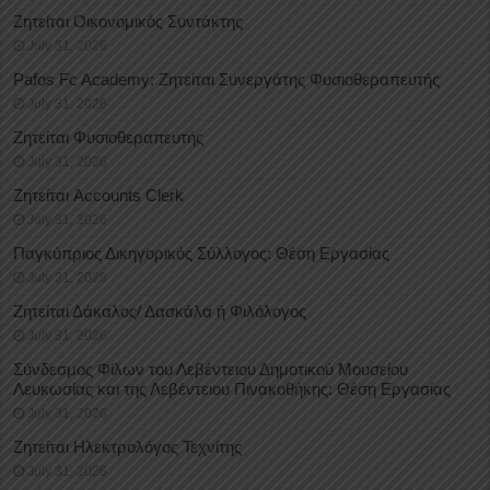
Ζητείται Οικονομικός Συντάκτης
July 31, 2026
Pafos Fc Academy: Ζητείται Συνεργάτης Φυσιοθεραπευτής
July 31, 2026
Ζητείται Φυσιοθεραπευτής
July 31, 2026
Ζητείται Accounts Clerk
July 31, 2026
Παγκύπριος Δικηγορικός Σύλλογος: Θέση Εργασίας
July 31, 2026
Ζητείται Δάκαλος/ Δασκάλα ή Φιλόλογος
July 31, 2026
Σύνδεσμος Φίλων του Λεβέντειου Δημοτικού Μουσείου
Λευκωσίας και της Λεβέντειου Πινακοθήκης: Θέση Εργασίας
July 31, 2026
Ζητείται Ηλεκτρολόγος Τεχνίτης
July 31, 2026