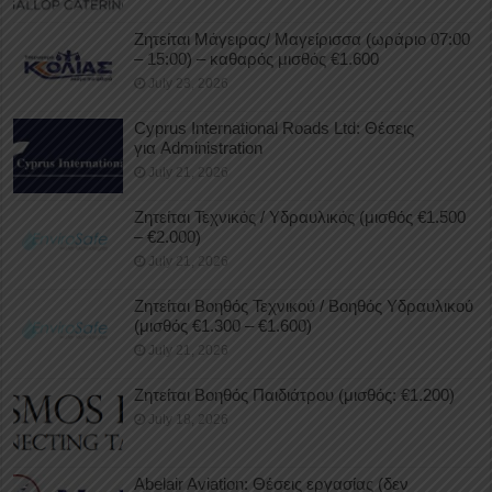
Ζητείται Μάγειρας/ Μαγείρισσα (ωράριο 07:00
– 15:00) – καθαρός μισθός €1.600
July 23, 2026
Cyprus International Roads Ltd: Θέσεις
για Administration
July 21, 2026
Ζητείται Τεχνικός / Υδραυλικός (μισθός €1.500
– €2.000)
July 21, 2026
Ζητείται Βοηθός Τεχνικού / Βοηθός Υδραυλικού
(μισθός €1.300 – €1.600)
July 21, 2026
Ζητείται Βοηθός Παιδιάτρου (μισθός: €1.200)
July 18, 2026
Abelair Aviation: Θέσεις εργασίας (δεν