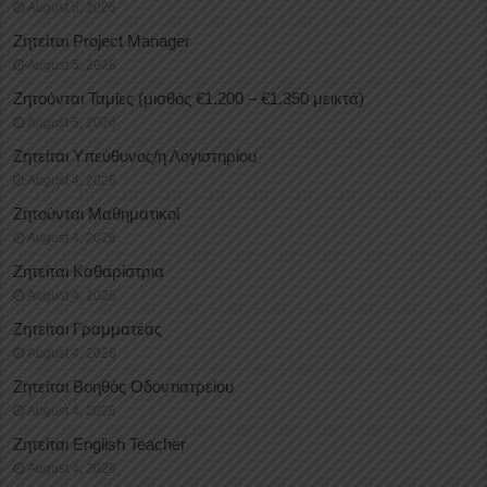
August 5, 2026
Ζητείται Project Manager
August 5, 2026
Ζητούνται Ταμίες (μισθός €1.200 – €1.350 μεικτά)
August 5, 2026
Ζητείται Υπεύθυνος/η Λογιστηρίου
August 4, 2026
Ζητούνται Μαθηματικοί
August 4, 2026
Ζητείται Καθαρίστρια
August 4, 2026
Ζητείται Γραμματέας
August 4, 2026
Ζητείται Βοηθός Οδοντιατρείου
August 4, 2026
Ζητείται English Teacher
August 4, 2026