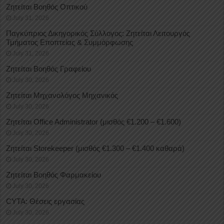
Ζητείται Βοηθός Οπτικού
July 31, 2026
Παγκύπριος Δικηγορικός Σύλλογος: Ζητείται Λειτουργός
Τμήματος Εποπτείας & Συμμόρφωσης
July 31, 2026
Ζητείται Βοηθός Γραφείου
July 30, 2026
Ζητείται Μηχανολόγος Μηχανικός
July 30, 2026
Ζητείται Office Administrator (μισθός €1.200 – €1.600)
July 30, 2026
Ζητείται Storekeeper (μισθός €1.300 – €1.400 καθαρά)
July 30, 2026
Ζητείται Βοηθός Φαρμακείου
July 30, 2026
CYTA: Θέσεις εργασίας
July 30, 2026