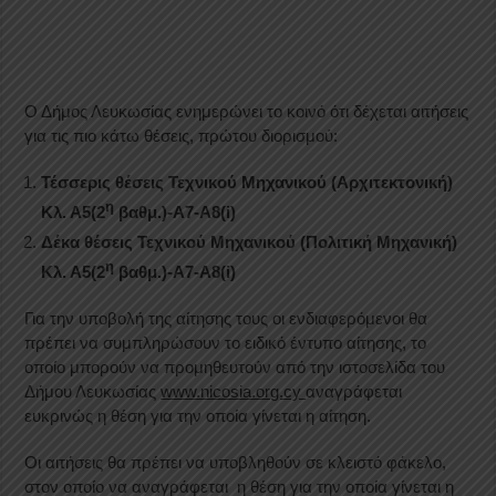
Ο Δήμος Λευκωσίας ενημερώνει το κοινό ότι δέχεται αιτήσεις
για τις πιο κάτω θέσεις, πρώτου διορισμού:
Τέσσερις θέσεις Τεχνικού Μηχανικού (Αρχιτεκτονική)
η
Κλ. Α5(2
βαθμ.)-Α7-Α8(i)
Δέκα θέσεις Τεχνικού Μηχανικού (Πολιτική Μηχανική)
η
Κλ. Α5(2
βαθμ.)-Α7-Α8(i)
Για την υποβολή της αίτησης τους οι ενδιαφερόμενοι θα
πρέπει να συμπληρώσουν το ειδικό έντυπο αίτησης, το
οποίο μπορούν να προμηθευτούν από την ιστοσελίδα του
Δήμου Λευκωσίας
www.nicosia.org.cy
αναγράφεται
ευκρινώς η θέση για την οποία γίνεται η αίτηση.
Οι αιτήσεις θα πρέπει να υποβληθούν σε κλειστό φάκελο,
στον οποίο να αναγράφεται η θέση για την οποία γίνεται η