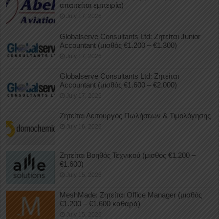
απαιτείται εμπειρία)
July 17, 2026
Globalserve Consultants Ltd: Ζητείται Junior
Accountant (μισθός €1.200 – €1.300)
July 17, 2026
Globalserve Consultants Ltd: Ζητείται
Accountant (μισθός €1.600 – €2.000)
July 17, 2026
Ζητείται Λειτουργός Πωλήσεων & Τιμολόγησης
July 16, 2026
Ζητείται Βοηθός Τεχνικού (μισθός €1.200 –
€1.600)
July 15, 2026
MeshMade: Ζητείται Office Manager (μισθός
€1.200 – €1.600 καθαρά)
July 15, 2026