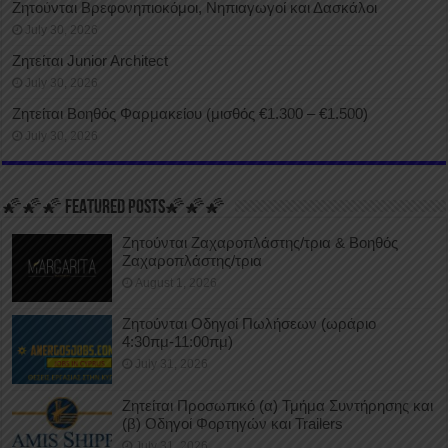
Ζητούνται Βρεφονηπιοκόμοι, Νηπιαγωγοί και Δασκάλοι
July 30, 2026
Ζητείται Junior Architect
July 30, 2026
Ζητείται Βοηθός Φαρμακείου (μισθός €1.300 – €1.500)
July 30, 2026
🌠🌠🌠 FEATURED POSTS🌠🌠🌠
Ζητούνται Ζαχαροπλάστης/τρια & Βοηθός
Ζαχαροπλάστης/τρια
August 1, 2026
Ζητούνται Οδηγοί Πωλήσεων (ωράριο
4:30πμ-11:00πμ)
July 31, 2026
Ζητείται Προσωπικό (α) Τμήμα Συντήρησης και
(β) Οδηγοί Φορτηγών και Trailers
July 31, 2026