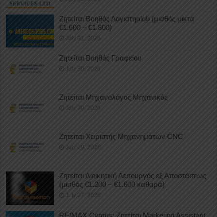
Ζητείται Βοηθός Λογιστηρίου (μισθός μικτά
€1.600 – €1.800)
July 31, 2026
Ζητείται Βοηθός Γραφείου
July 30, 2026
Ζητείται Μηχανολόγος Μηχανικός
July 30, 2026
Ζητείται Χειριστής Μηχανημάτων CNC
July 29, 2026
Ζητείται Διοικητική Λειτουργός εξ Αποστάσεως
(μισθός €1.200 – €1.600 καθαρά)
July 27, 2026
RE/MAX Cyprus: Ζητείται Marketing Assistant