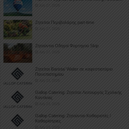
July 27, 2026
Ζητείται Περιβολάρης part-time
July 27, 2026
Ζητούνται Οδηγοί Φορτηγού Skip
July 27, 2026
Ζητείται Barista/ Waiter σε καφεστιατόριο
Πανεπιστημίου
July 23, 2026
Gallop Catering: Ζητείται Λειτουργός Σχολικής
Καντίνας
July 23, 2026
Gallop Catering: Ζητούνται Καθαριστές /
Καθαρίστριες
July 23, 2026