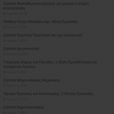
Ζητείται Φυσιοθεραπευτής/τρια για μερική ή πλήρη
απασχόληση
August 3, 2026
Παιδική Λέσχη Μοσφιλωτής: Θέση Εργασίας
August 3, 2026
Ζητείται Εργάτης/ Εργάτρια για την παραγωγή
August 3, 2026
Ζητείται Αρχιτέκτονας
August 3, 2026
Υπηρεσία Θήρας και Πανίδας: 1 Θέση Eργοδοτουμένου
Oρισμένου Xρόνου
August 3, 2026
Ζητείται Μηχανολόγος Μηχανικός
August 3, 2026
Ίδρυμα Έρευνας και Καινοτομίας: 2 Θέσεις Εργασίας
August 3, 2026
Ζητείται Δημοσιογράφος
August 3, 2026