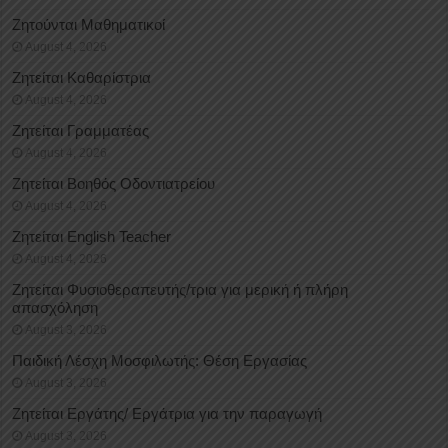
Ζητούνται Μαθηματικοί
August 4, 2026
Ζητείται Καθαρίστρια
August 4, 2026
Ζητείται Γραμματέας
August 4, 2026
Ζητείται Βοηθός Οδοντιατρείου
August 4, 2026
Ζητείται English Teacher
August 4, 2026
Ζητείται Φυσιοθεραπευτής/τρια για μερική ή πλήρη
απασχόληση
August 3, 2026
Παιδική Λέσχη Μοσφιλωτής: Θέση Εργασίας
August 3, 2026
Ζητείται Εργάτης/ Εργάτρια για την παραγωγή
August 3, 2026