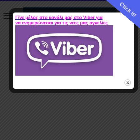
Click it!
Γίνε μέλος στο κανάλι μας στο Viber για
να ενημερώνεσαι για τις νέες μας αγγελίες