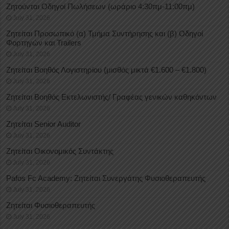
Ζητούνται Οδηγοί Πωλήσεων (ωράριο 4:30πμ-11:00πμ)
July 31, 2026
Ζητείται Προσωπικό (α) Τμήμα Συντήρησης και (β) Οδηγοί
Φορτηγών και Trailers
July 31, 2026
Ζητείται Βοηθός Λογιστηρίου (μισθός μικτά €1.600 – €1.800)
July 31, 2026
Ζητείται Βοηθός Εκτελωνιστής/ Γραφέας γενικών καθηκόντων
July 31, 2026
Ζητείται Senior Auditor
July 31, 2026
Ζητείται Οικονομικός Συντάκτης
July 31, 2026
Pafos Fc Academy: Ζητείται Συνεργάτης Φυσιοθεραπευτής
July 31, 2026
Ζητείται Φυσιοθεραπευτής
July 31, 2026