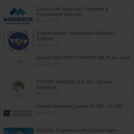
Ζητείται Site Supervisor / Materials &
Procurement Specialist
July 9, 2026
Ζητείται Βοηθός/ Καθαρίστρια Παιδικού
Σταθμού
July 8, 2026
Ζητείται SECURITY OFFICER (€8,75 την ώρα)
July 8, 2026
ΣΠΥΡΟΣ ΙΩΑΝΝΟΥ Δ.Ε.Π.Ε.: Ζητείται
Δικηγόρος
July 8, 2026
Ζητείται Δικηγόρος (μισθός €1.300 – €2.100)
July 7, 2026
RE/MAX: Experienced Real Estate Agent –