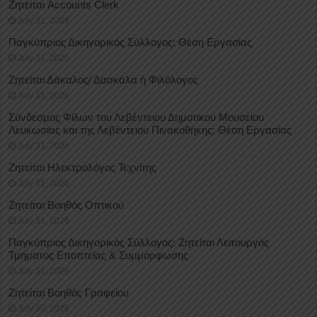
Ζητείται Accounts Clerk
July 31, 2026
Παγκύπριος Δικηγορικός Σύλλογος: Θέση Εργασίας
July 31, 2026
Ζητείται Δάκαλος/ Δασκάλα ή Φιλόλογος
July 31, 2026
Σύνδεσμος Φίλων του Λεβέντειου Δημοτικού Μουσείου
Λευκωσίας και της Λεβέντειου Πινακοθήκης: Θέση Εργασίας
July 31, 2026
Ζητείται Ηλεκτρολόγος Τεχνίτης
July 31, 2026
Ζητείται Βοηθός Οπτικού
July 31, 2026
Παγκύπριος Δικηγορικός Σύλλογος: Ζητείται Λειτουργός
Τμήματος Εποπτείας & Συμμόρφωσης
July 31, 2026
Ζητείται Βοηθός Γραφείου
July 30, 2026