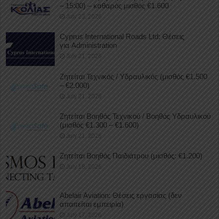
– 15:00) – καθαρός μισθός €1.600
July 23, 2026
Cyprus International Roads Ltd: Θέσεις
για Administration
July 21, 2026
Ζητείται Τεχνικός / Υδραυλικός (μισθός €1.500
– €2.000)
July 21, 2026
Ζητείται Βοηθός Τεχνικού / Βοηθός Υδραυλικού
(μισθός €1.300 – €1.600)
July 21, 2026
Ζητείται Βοηθός Παιδιάτρου (μισθός: €1.200)
July 18, 2026
Abelair Aviation: Θέσεις εργασίας (δεν
απαιτείται εμπειρία)
July 17, 2026