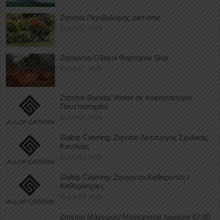
Ζητείται Περιβολάρης part-time
July 27, 2026
Ζητούνται Οδηγοί Φορτηγού Skip
July 27, 2026
Ζητείται Barista/ Waiter σε καφεστιατόριο
Πανεπιστημίου
July 23, 2026
Gallop Catering: Ζητείται Λειτουργός Σχολικής
Καντίνας
July 23, 2026
Gallop Catering: Ζητούνται Καθαριστές /
Καθαρίστριες
July 23, 2026
Ζητείται Μάγειρας/ Μαγείρισσα (ωράριο 07:00