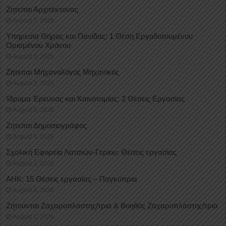
Ζητείται Αρχιτέκτονας
August 3, 2026
Υπηρεσία Θήρας και Πανίδας: 1 Θέση Eργοδοτουμένου
Oρισμένου Xρόνου
August 3, 2026
Ζητείται Μηχανολόγος Μηχανικός
August 3, 2026
Ίδρυμα Έρευνας και Καινοτομίας: 2 Θέσεις Εργασίας
August 3, 2026
Ζητείται Δημοσιογράφος
August 3, 2026
Σχολική Εφορεία Λατσιών-Γερίου: Θέσεις εργασίας
August 3, 2026
ΑΗΚ: 15 Θέσεις εργασίας – Παγκύπρια
August 3, 2026
Ζητούνται Ζαχαροπλάστης/τρια & Βοηθός Ζαχαροπλάστης/τρια
August 1, 2026