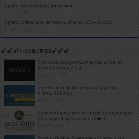
Ζητείται Μηχανολόγος Μηχανικός
July 30, 2026
Ζητείται Office Administrator (μισθός €1.200 – €1.600)
July 30, 2026
🌠🌠🌠 FEATURED POSTS🌠🌠🌠
Ζητούνται Ζαχαροπλάστης/τρια & Βοηθός
Ζαχαροπλάστης/τρια
August 1, 2026
Ζητούνται Οδηγοί Πωλήσεων (ωράριο
4:30πμ-11:00πμ)
July 31, 2026
Ζητείται Προσωπικό (α) Τμήμα Συντήρησης και
(β) Οδηγοί Φορτηγών και Trailers
July 31, 2026
Ζητείται Βοηθός Λογιστηρίου (μισθός μικτά