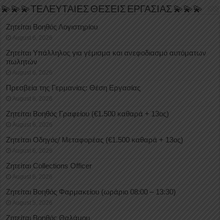
💫💫💫ΤΕΛΕΥΤΑΙΕΣ ΘΕΣΕΙΣ ΕΡΓΑΣΙΑΣ 💫💫💫
Ζητείται Βοηθός Λογιστηρίου
August 6, 2026
Ζητείται Υπάλληλος για γέμισμα και ανεφοδιασμό αυτόματων
πωλητών
August 6, 2026
Πρεσβεία της Γερμανίας: Θέση Εργασίας
August 6, 2026
Ζητείται Βοηθός Γραφείου (€1.500 καθαρά + 13ος)
August 6, 2026
Ζητείται Οδηγός/ Μεταφορέας (€1.500 καθαρά + 13ος)
August 6, 2026
Ζητείται Collections Officer
August 6, 2026
Ζητείται Βοηθός Φαρμακείου (ωράριο 08:00 – 13:30)
August 5, 2026
Ζητείται Βοηθός Θαλάμου