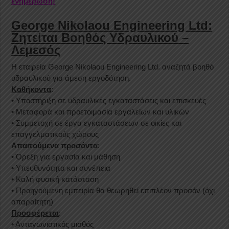
ενημέρωση!
George Nikolaou Engineering Ltd:
Ζητείται Βοηθός Υδραυλικού –
Λεμεσός
Η εταιρεία George Nikolaou Engineering Ltd. αναζητά βοηθό
υδραυλικού για άμεση εργοδότηση.
Καθήκοντα
:
• Υποστήριξη σε υδραυλικές εγκαταστάσεις και επισκευές
• Μεταφορά και προετοιμασία εργαλείων και υλικών
• Συμμετοχή σε έργα εγκαταστάσεων σε οικίες και
επαγγελματικούς χώρους
Απαιτούμενα προσόντα
:
• Όρεξη για εργασία και μάθηση
• Υπευθυνότητα και συνέπεια
• Καλή φυσική κατάσταση
• Προηγούμενη εμπειρία θα θεωρηθεί επιπλέον προσόν (όχι
απαραίτητη)
Προσφέρεται
:
• Ανταγωνιστικός μισθός