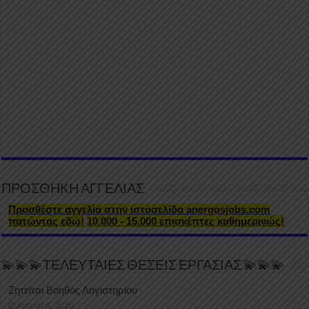
ΠΡΟΣΘΗΚΗ ΑΓΓΕΛΙΑΣ
Προσθέστε αγγελία στην ιστοσελίδα anergosjobs.com
πατώντας εδώ!
10.000 - 15.000 επισκέπτες καθημερινώς!
💫💫💫ΤΕΛΕΥΤΑΙΕΣ ΘΕΣΕΙΣ ΕΡΓΑΣΙΑΣ 💫💫💫
Ζητείται Βοηθός Λογιστηρίου
August 6, 2026