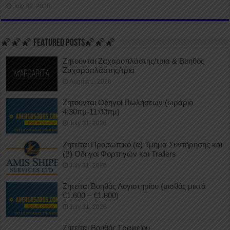
July 30, 2026
🌠🌠🌠 FEATURED POSTS🌠🌠🌠
Ζητούνται Ζαχαροπλάστης/τρια & Βοηθός
Ζαχαροπλάστης/τρια
August 1, 2026
Ζητούνται Οδηγοί Πωλήσεων (ωράριο
4:30πμ-11:00πμ)
July 31, 2026
Ζητείται Προσωπικό (α) Τμήμα Συντήρησης και
(β) Οδηγοί Φορτηγών και Trailers
July 31, 2026
Ζητείται Βοηθός Λογιστηρίου (μισθός μικτά
€1.600 – €1.800)
July 31, 2026
Ζητείται Βοηθός Γραφείου