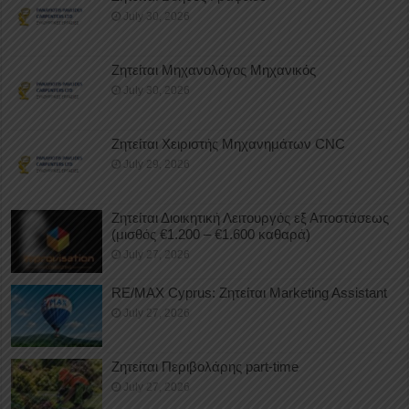
July 30, 2026
Ζητείται Μηχανολόγος Μηχανικός
July 30, 2026
Ζητείται Χειριστής Μηχανημάτων CNC
July 29, 2026
Ζητείται Διοικητική Λειτουργός εξ Αποστάσεως
(μισθός €1.200 – €1.600 καθαρά)
July 27, 2026
RE/MAX Cyprus: Ζητείται Marketing Assistant
July 27, 2026
Ζητείται Περιβολάρης part-time
July 27, 2026