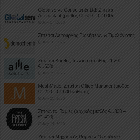
Globalserve Consultants Ltd: Ζητείται
Accountant (μισθός €1.600 – €2.000)
July 17, 2026
Ζητείται Λειτουργός Πωλήσεων & Τιμολόγησης
July 16, 2026
Ζητείται Βοηθός Τεχνικού (μισθός €1.200 –
€1.600)
July 15, 2026
MeshMade: Ζητείται Office Manager (μισθός
€1.200 – €1.600 καθαρά)
July 15, 2026
Ζητούνται Ταμίες (αρχικός μισθός €1.300 –
€1.400)
July 14, 2026
Ζητείται Μηχανικός Βαρέων Οχημάτων