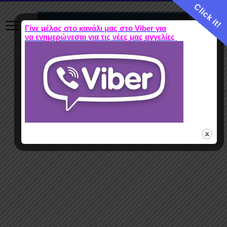
Click it!
Γίνε μέλος στο κανάλι μας στο Viber για
να ενημερώνεσαι για τις νέες μας αγγελίες