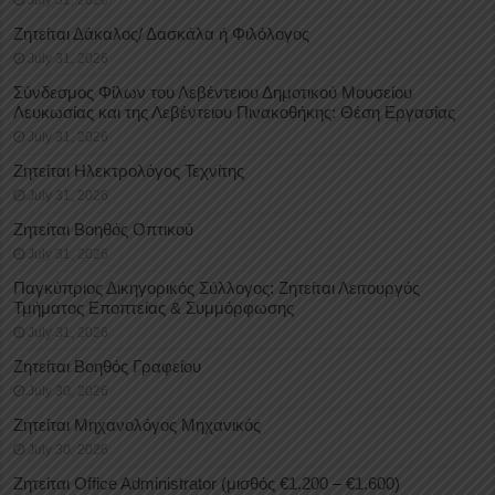
Ζητείται Δάκαλος/ Δασκάλα ή Φιλόλογος
July 31, 2026
Σύνδεσμος Φίλων του Λεβέντειου Δημοτικού Μουσείου
Λευκωσίας και της Λεβέντειου Πινακοθήκης: Θέση Εργασίας
July 31, 2026
Ζητείται Ηλεκτρολόγος Τεχνίτης
July 31, 2026
Ζητείται Βοηθός Οπτικού
July 31, 2026
Παγκύπριος Δικηγορικός Σύλλογος: Ζητείται Λειτουργός
Τμήματος Εποπτείας & Συμμόρφωσης
July 31, 2026
Ζητείται Βοηθός Γραφείου
July 30, 2026
Ζητείται Μηχανολόγος Μηχανικός
July 30, 2026
Ζητείται Office Administrator (μισθός €1.200 – €1.600)