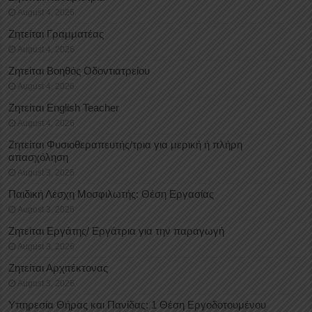
August 4, 2026
Ζητείται Γραμματέας
August 4, 2026
Ζητείται Βοηθός Οδοντιατρείου
August 4, 2026
Ζητείται English Teacher
August 4, 2026
Ζητείται Φυσιοθεραπευτής/τρια για μερική ή πλήρη
απασχόληση
August 3, 2026
Παιδική Λέσχη Μοσφιλωτής: Θέση Εργασίας
August 3, 2026
Ζητείται Εργάτης/ Εργάτρια για την παραγωγή
August 3, 2026
Ζητείται Αρχιτέκτονας
August 3, 2026
Υπηρεσία Θήρας και Πανίδας: 1 Θέση Eργοδοτουμένου