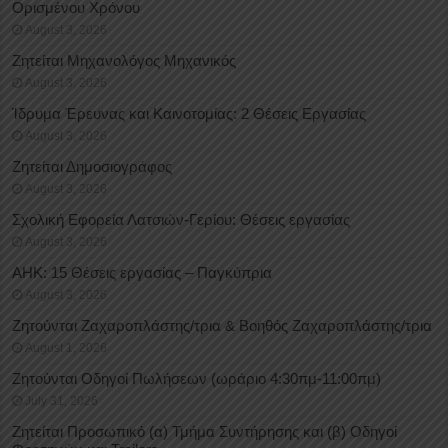
Oρισμένου Xρόνου
August 3, 2026
Ζητείται Μηχανολόγος Μηχανικός
August 3, 2026
Ίδρυμα Έρευνας και Καινοτομίας: 2 Θέσεις Εργασίας
August 3, 2026
Ζητείται Δημοσιογράφος
August 3, 2026
Σχολική Εφορεία Λατσιών-Γερίου: Θέσεις εργασίας
August 3, 2026
ΑΗΚ: 15 Θέσεις εργασίας – Παγκύπρια
August 3, 2026
Ζητούνται Ζαχαροπλάστης/τρια & Βοηθός Ζαχαροπλάστης/τρια
August 1, 2026
Ζητούνται Οδηγοί Πωλήσεων (ωράριο 4:30πμ-11:00πμ)
July 31, 2026
Ζητείται Προσωπικό (α) Τμήμα Συντήρησης και (β) Οδηγοί