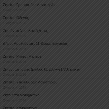
Ζητείται Γραμματέας Λογιστηρίου
August 5, 2026
Ζητείται Οδηγός
August 5, 2026
Ζητούνται Νοσηλευτές/τριες
August 5, 2026
Δήμος Αμαθούντας: 11 Θέσεις Εργασίας
August 5, 2026
Ζητείται Project Manager
August 5, 2026
Ζητούνται Ταμίες (μισθός €1.200 – €1.350 μεικτά)
August 5, 2026
Ζητείται Υπεύθυνος/η Λογιστηρίου
August 4, 2026
Ζητούνται Μαθηματικοί
August 4, 2026
Ζητείται Καθαρίστρια