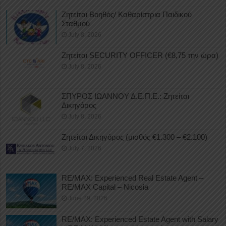
Ζητείται Βοηθός/ Καθαρίστρια Παιδικού
Σταθμού
July 8, 2026
Ζητείται SECURITY OFFICER (€8,75 την ώρα)
July 8, 2026
ΣΠΥΡΟΣ ΙΩΑΝΝΟΥ Δ.Ε.Π.Ε.: Ζητείται
Δικηγόρος
July 8, 2026
Ζητείται Δικηγόρος (μισθός €1.300 – €2.100)
July 7, 2026
RE/MAX: Experienced Real Estate Agent –
RE/MAX Capital – Nicosia
June 29, 2026
RE/MAX: Experienced Estate Agent with Salary