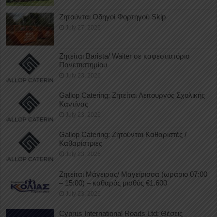
Ζητούνται Οδηγοί Φορτηγού Skip
July 27, 2026
Ζητείται Barista/ Waiter σε καφεστιατόριο
Πανεπιστημίου
July 23, 2026
Gallop Catering: Ζητείται Λειτουργός Σχολικής
Καντίνας
July 23, 2026
Gallop Catering: Ζητούνται Καθαριστές /
Καθαρίστριες
July 23, 2026
Ζητείται Μάγειρας/ Μαγείρισσα (ωράριο 07:00
– 15:00) – καθαρός μισθός €1.600
July 23, 2026
Cyprus International Roads Ltd: Θέσεις