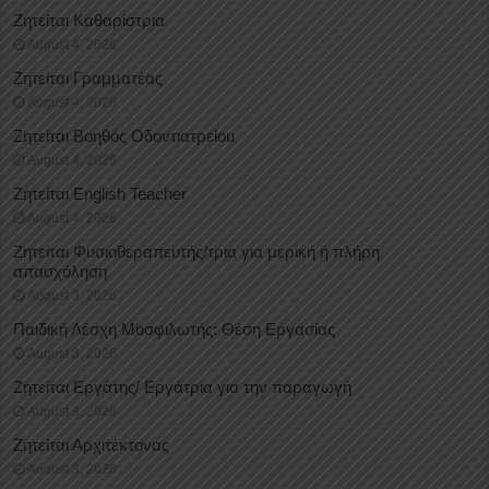
Ζητείται Καθαρίστρια
August 4, 2026
Ζητείται Γραμματέας
August 4, 2026
Ζητείται Βοηθός Οδοντιατρείου
August 4, 2026
Ζητείται English Teacher
August 4, 2026
Ζητείται Φυσιοθεραπευτής/τρια για μερική ή πλήρη
απασχόληση
August 3, 2026
Παιδική Λέσχη Μοσφιλωτής: Θέση Εργασίας
August 3, 2026
Ζητείται Εργάτης/ Εργάτρια για την παραγωγή
August 3, 2026
Ζητείται Αρχιτέκτονας
August 3, 2026