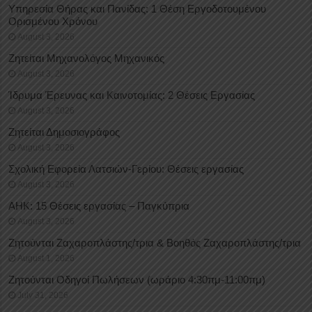
Υπηρεσία Θήρας και Πανίδας: 1 Θέση Eργοδοτουμένου
Oρισμένου Xρόνου
August 3, 2026
Ζητείται Μηχανολόγος Μηχανικός
August 3, 2026
Ίδρυμα Έρευνας και Καινοτομίας: 2 Θέσεις Εργασίας
August 3, 2026
Ζητείται Δημοσιογράφος
August 3, 2026
Σχολική Εφορεία Λατσιών-Γερίου: Θέσεις εργασίας
August 3, 2026
ΑΗΚ: 15 Θέσεις εργασίας – Παγκύπρια
August 3, 2026
Ζητούνται Ζαχαροπλάστης/τρια & Βοηθός Ζαχαροπλάστης/τρια
August 1, 2026
Ζητούνται Οδηγοί Πωλήσεων (ωράριο 4:30πμ-11:00πμ)
July 31, 2026