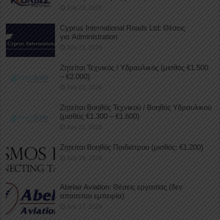
July 23, 2026
Cyprus International Roads Ltd: Θέσεις
για Administration
July 21, 2026
Ζητείται Τεχνικός / Υδραυλικός (μισθός €1.500
– €2.000)
July 21, 2026
Ζητείται Βοηθός Τεχνικού / Βοηθός Υδραυλικού
(μισθός €1.300 – €1.600)
July 21, 2026
Ζητείται Βοηθός Παιδιάτρου (μισθός: €1.200)
July 18, 2026
Abelair Aviation: Θέσεις εργασίας (δεν
απαιτείται εμπειρία)
July 17, 2026