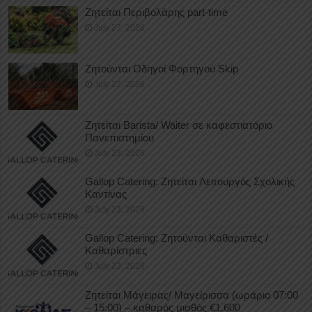
Ζητείται Περιβολάρης part-time
July 27, 2026
Ζητούνται Οδηγοί Φορτηγού Skip
July 27, 2026
Ζητείται Barista/ Waiter σε καφεστιατόριο
Πανεπιστημίου
July 23, 2026
Gallop Catering: Ζητείται Λειτουργός Σχολικής
Καντίνας
July 23, 2026
Gallop Catering: Ζητούνται Καθαριστές /
Καθαρίστριες
July 23, 2026
Ζητείται Μάγειρας/ Μαγείρισσα (ωράριο 07:00
– 15:00) – καθαρός μισθός €1.600