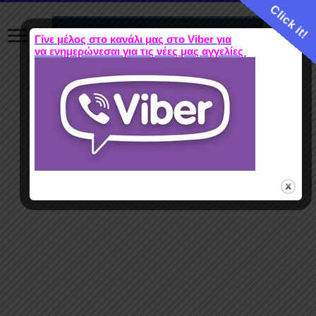
Click it!
Γίνε μέλος στο κανάλι μας στο Viber για
να ενημερώνεσαι για τις νέες μας αγγελίες