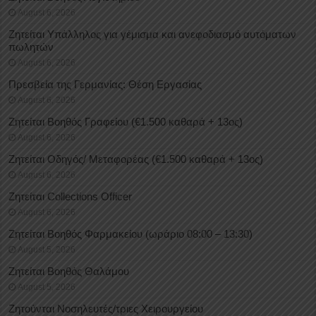
August 6, 2026
Ζητείται Υπάλληλος για γέμισμα και ανεφοδιασμό αυτόματων
πωλητών
August 6, 2026
Πρεσβεία της Γερμανίας: Θέση Εργασίας
August 6, 2026
Ζητείται Βοηθός Γραφείου (€1.500 καθαρά + 13ος)
August 6, 2026
Ζητείται Οδηγός/ Μεταφορέας (€1.500 καθαρά + 13ος)
August 6, 2026
Ζητείται Collections Officer
August 6, 2026
Ζητείται Βοηθός Φαρμακείου (ωράριο 08:00 – 13:30)
August 5, 2026
Ζητείται Βοηθός Θαλάμου
August 5, 2026
Ζητούνται Νοσηλευτές/τριες Χειρουργείου