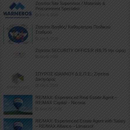
Ζητείται Site Supervisor / Materials &
Procurement Specialist
July 9, 2026
Ζητείται Βοηθός/ Καθαρίστρια Παιδικού
Σταθμού
July 8, 2026
Ζητείται SECURITY OFFICER (€8,75 την ώρα)
July 8, 2026
ΣΠΥΡΟΣ ΙΩΑΝΝΟΥ Δ.Ε.Π.Ε.: Ζητείται
Δικηγόρος
July 8, 2026
RE/MAX: Experienced Real Estate Agent –
RE/MAX Capital – Nicosia
June 29, 2026
RE/MAX: Experienced Estate Agent with Salary
– RE/MAX Alliance – Limassol