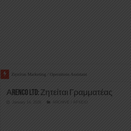
Ζητείται Βοηθός Αποθήκης σε Φαρμακείο
Αrenco Ltd: Ζητείται Γραμματέας
January 14, 2026
ARCHIVE / ΑΡΧΕΙΟ