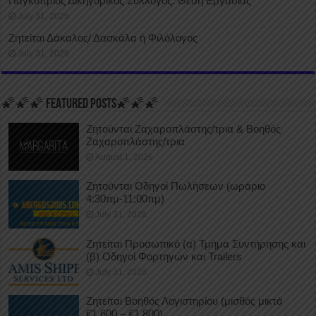
Παγκύπριος Δικηγορικός Σύλλογος: Θέση Εργασίας
July 31, 2026
Ζητείται Δάκαλος/ Δασκάλα ή Φιλόλογος
July 31, 2026
🌠🌠🌠 FEATURED POSTS🌠🌠🌠
Ζητούνται Ζαχαροπλάστης/τρια & Βοηθός
Ζαχαροπλάστης/τρια
August 1, 2026
Ζητούνται Οδηγοί Πωλήσεων (ωράριο
4:30πμ-11:00πμ)
July 31, 2026
Ζητείται Προσωπικό (α) Τμήμα Συντήρησης και
(β) Οδηγοί Φορτηγών και Trailers
July 31, 2026
Ζητείται Βοηθός Λογιστηρίου (μισθός μικτά
€1.600 – €1.800)