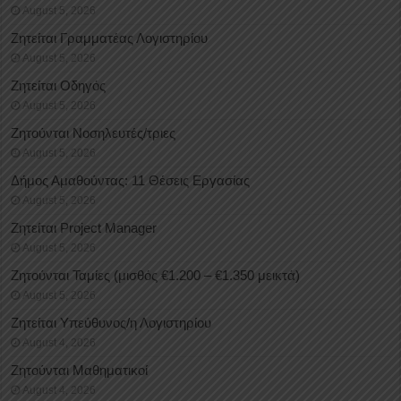
August 5, 2026
Ζητείται Γραμματέας Λογιστηρίου
August 5, 2026
Ζητείται Οδηγός
August 5, 2026
Ζητούνται Νοσηλευτές/τριες
August 5, 2026
Δήμος Αμαθούντας: 11 Θέσεις Εργασίας
August 5, 2026
Ζητείται Project Manager
August 5, 2026
Ζητούνται Ταμίες (μισθός €1.200 – €1.350 μεικτά)
August 5, 2026
Ζητείται Υπεύθυνος/η Λογιστηρίου
August 4, 2026
Ζητούνται Μαθηματικοί
August 4, 2026