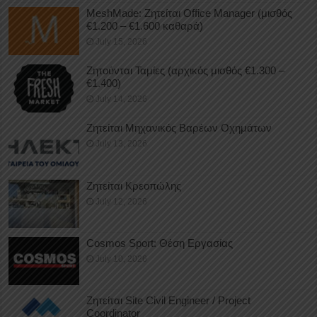
MeshMade: Ζητείται Office Manager (μισθός
€1.200 – €1.600 καθαρά)
July 15, 2026
Ζητούνται Ταμίες (αρχικός μισθός €1.300 –
€1.400)
July 14, 2026
Ζητείται Μηχανικός Βαρέων Οχημάτων
July 13, 2026
Ζητείται Κρεοπώλης
July 12, 2026
Cosmos Sport: Θέση Εργασίας
July 10, 2026
Ζητείται Site Civil Engineer / Project
Coordinator