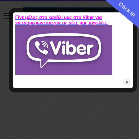
Click it!
Γίνε μέλος στο κανάλι μας στο Viber για
να ενημερώνεσαι για τις νέες μας αγγελίες