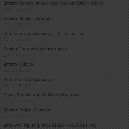
Ζητείται Βοηθός Φαρμακείου (ωράριο 08:00 – 13:30)
August 5, 2026
Ζητείται Βοηθός Θαλάμου
August 5, 2026
Ζητούνται Νοσηλευτές/τριες Χειρουργείου
August 5, 2026
Ζητείται Γραμματέας Λογιστηρίου
August 5, 2026
Ζητείται Οδηγός
August 5, 2026
Ζητούνται Νοσηλευτές/τριες
August 5, 2026
Δήμος Αμαθούντας: 11 Θέσεις Εργασίας
August 5, 2026
Ζητείται Project Manager
August 5, 2026
Ζητούνται Ταμίες (μισθός €1.200 – €1.350 μεικτά)