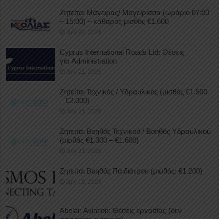
Ζητείται Μάγειρας/ Μαγείρισσα (ωράριο 07:00
– 15:00) – καθαρός μισθός €1.600
July 23, 2026
Cyprus International Roads Ltd: Θέσεις
για Administration
July 21, 2026
Ζητείται Τεχνικός / Υδραυλικός (μισθός €1.500
– €2.000)
July 21, 2026
Ζητείται Βοηθός Τεχνικού / Βοηθός Υδραυλικού
(μισθός €1.300 – €1.600)
July 21, 2026
Ζητείται Βοηθός Παιδιάτρου (μισθός: €1.200)
July 18, 2026
Abelair Aviation: Θέσεις εργασίας (δεν