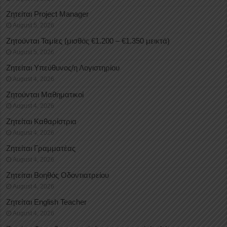
Ζητείται Project Manager
August 5, 2026
Ζητούνται Ταμίες (μισθός €1.200 – €1.350 μεικτά)
August 5, 2026
Ζητείται Υπεύθυνος/η Λογιστηρίου
August 4, 2026
Ζητούνται Μαθηματικοί
August 4, 2026
Ζητείται Καθαρίστρια
August 4, 2026
Ζητείται Γραμματέας
August 4, 2026
Ζητείται Βοηθός Οδοντιατρείου
August 4, 2026
Ζητείται English Teacher
August 4, 2026