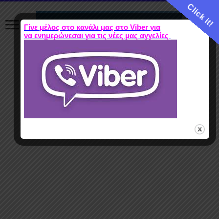
Click it!
Γίνε μέλος στο κανάλι μας στο Viber για
να ενημερώνεσαι για τις νέες μας αγγελίες