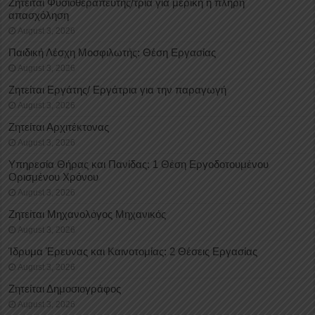
Ζητείται Φυσιοθεραπευτής/τρια για μερική ή πλήρη
απασχόληση
August 3, 2026
Παιδική Λέσχη Μοσφιλωτής: Θέση Εργασίας
August 3, 2026
Ζητείται Εργάτης/ Εργάτρια για την παραγωγή
August 3, 2026
Ζητείται Αρχιτέκτονας
August 3, 2026
Υπηρεσία Θήρας και Πανίδας: 1 Θέση Eργοδοτουμένου
Oρισμένου Xρόνου
August 3, 2026
Ζητείται Μηχανολόγος Μηχανικός
August 3, 2026
Ίδρυμα Έρευνας και Καινοτομίας: 2 Θέσεις Εργασίας
August 3, 2026
Ζητείται Δημοσιογράφος
August 3, 2026