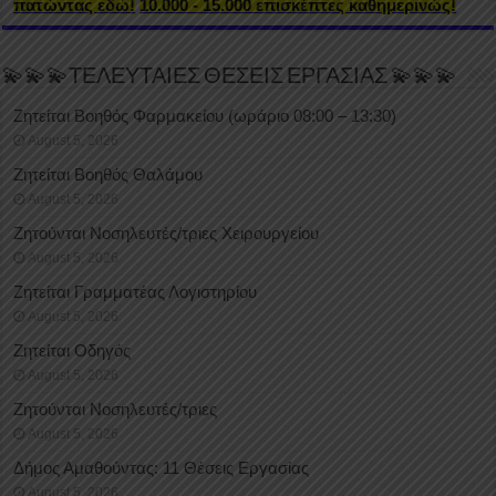
πατώντας εδώ!
10.000 - 15.000 επισκέπτες καθημερινώς!
💫💫💫ΤΕΛΕΥΤΑΙΕΣ ΘΕΣΕΙΣ ΕΡΓΑΣΙΑΣ 💫💫💫
Ζητείται Βοηθός Φαρμακείου (ωράριο 08:00 – 13:30)
August 5, 2026
Ζητείται Βοηθός Θαλάμου
August 5, 2026
Ζητούνται Νοσηλευτές/τριες Χειρουργείου
August 5, 2026
Ζητείται Γραμματέας Λογιστηρίου
August 5, 2026
Ζητείται Οδηγός
August 5, 2026
Ζητούνται Νοσηλευτές/τριες
August 5, 2026
Δήμος Αμαθούντας: 11 Θέσεις Εργασίας
August 5, 2026