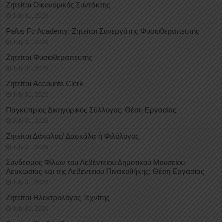
Ζητείται Οικονομικός Συντάκτης
July 31, 2026
Pafos Fc Academy: Ζητείται Συνεργάτης Φυσιοθεραπευτής
July 31, 2026
Ζητείται Φυσιοθεραπευτής
July 31, 2026
Ζητείται Accounts Clerk
July 31, 2026
Παγκύπριος Δικηγορικός Σύλλογος: Θέση Εργασίας
July 31, 2026
Ζητείται Δάκαλος/ Δασκάλα ή Φιλόλογος
July 31, 2026
Σύνδεσμος Φίλων του Λεβέντειου Δημοτικού Μουσείου
Λευκωσίας και της Λεβέντειου Πινακοθήκης: Θέση Εργασίας
July 31, 2026
Ζητείται Ηλεκτρολόγος Τεχνίτης
July 31, 2026