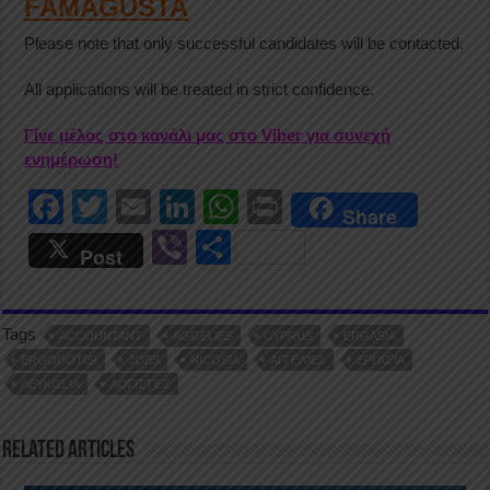
FAMAGUSTA
Please note that only successful candidates will be contacted.
All applications will be treated in strict confidence.
Γίνε μέλος στο κανάλι μας στο Viber για συνεχή
ενημέρωση!
F
T
E
Li
W
Pr
Share
a
wi
m
n
h
in
Vi
S
Post
c
tt
ail
k
at
t
b
h
e
er
e
s
er
ar
Tags
b
dI
A
ACCOUNTANT
AGGELIES
CYPRUS
ERGASIA
e
ERGODOTISI
JOBS
NICOSIA
ΑΓΓΕΛΊΕΣ
ΕΡΓΑΣΊΑ
o
n
p
ΛΕΥΚΩΣΊΑ
ΛΟΓΙΣΤΈΣ
o
p
k
Related Articles