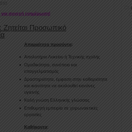
ΧΕΙΟ
r για συνεχή ενημέρωση!
: Ζητείται Προσωπικό
ία
Απαραίτητα προσόντα
:
Απολυτήριο Λυκείου ή Τεχνικής σχολής
Ομαδικότητα, συνέπεια και
επαγγελματισμός
Δραστηριότητα, έμφαση στην καθαριότητα
και ικανότητα να ακολουθεί κανόνες
υγιεινής
Καλή γνώση Ελληνικής γλώσσας
Επιθυμητή εμπειρία σε χειρωνακτικές
εργασίες
Καθήκοντα
: