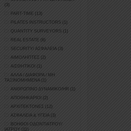
(3)
PART-TIME
(13)
PILATES INSTRUCTORS
(1)
QUANTITY SURVEYORS
(1)
REAL ESTATE
(6)
SECURITY/ ΑΣΦΑΛΕΙΑ
(3)
ΑΙΜΟΛΗΠΤΕΣ
(2)
ΑΙΣΘΗΤΙΚΟΙ
(1)
ΑΛΛΑ / ΔΙΑΦΟΡΑ / ΜΗ
ΤΑΞΙΝΟΜΗΜΕΝΑ
(1)
ΑΝΘΡΩΠΙΝΟ ΔΥΝΑΜΙΚΟ/HR
(1)
ΑΠΟΘΗΚΑΡΙΟΙ
(2)
ΑΡΧΙΤΕΚΤΟΝΕΣ
(12)
ΑΣΦΑΛΕΙΑ & ΥΓΕΙΑ
(3)
ΒΟΗΘΟΙ ΟΔΟΝΤΙΑΤΡΟΥ/
ΙΑΤΡΟΥ
(11)