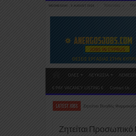
Τελευταίες
ΤΙΜ
WEDNESDAY , 5 AUGUST 2026
ΟΛΕΣ
ΛΕΥΚΩΣΙΑ
ΛΕΜΕΣΟ
€ PAY VACANCY LISTING €
Contact Us
LATEST JOBS
Ζητείται Βοηθός Φαρμακείο
Ζητείται Προσωπικό