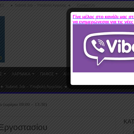
ΕΣ
► Submit Job – Υποβολή Αγγελίας ◄
Contact Us
Γίνε μέλος στο κανάλι μας στ
να ενημερώνεσαι για τις νέες
Σ
ΛΑΡΝΑΚΑ
ΠΑΦΟΣ
ΑΜΜΟΧΩΣΤΟΣ
WORK FROM HO
► Submit Job – Υποβολή Αγγελίας ◄
υ (ωράριο 08:00 – 13:30)
ΚΑ
 Εργοστασίου