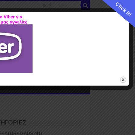
Click it!
ο Viber για
 μας αγγελίες
ME
FEATURED ADS
ΤΙΜΕΣ
Terms
ΤΗΓΟΡΙΕΣ
FEATURED ADS
(41)