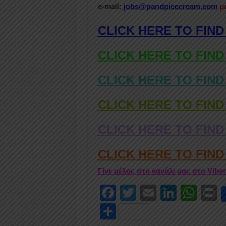
e-mail:
jobs@pandpicecream.com
μ
CLICK HERE TO FIND
CLICK HERE TO FIND
CLICK HERE TO FIND
CLICK HERE TO FIND
CLICK HERE TO FIND
CLICK HERE TO FIN
Γίνε μέλος στο κανάλι μας στο Vibe
F
T
E
Li
W
P
a
wi
m
n
h
i
S
c
tt
ail
k
at
t