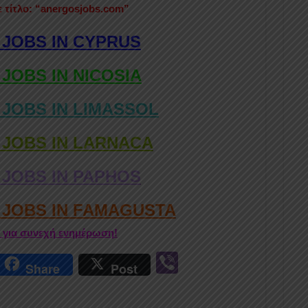
ε τίτλο: “anergosjobs.com”
 JOBS IN CYPRUS
 JOBS IN NICOSIA
 JOBS IN LIMASSOL
 JOBS IN LARNACA
 JOBS IN PAPHOS
D JOBS IN FAMAGUSTA
r για συνεχή ενημέρωση!
r
Vi
Share
Post
n
b
er