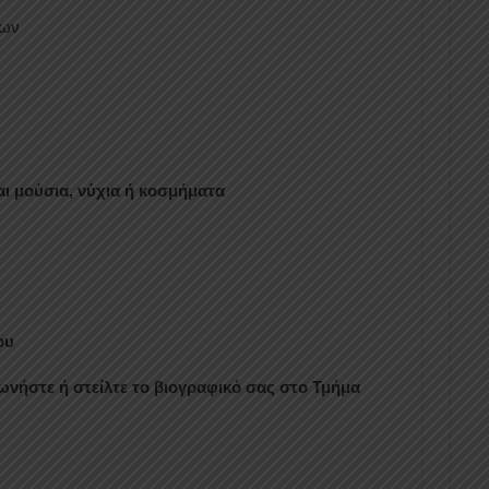
των
αι μούσια, νύχια ή κοσμήματα
ου
νήστε ή στείλτε το βιογραφικό σας στο Τμήμα