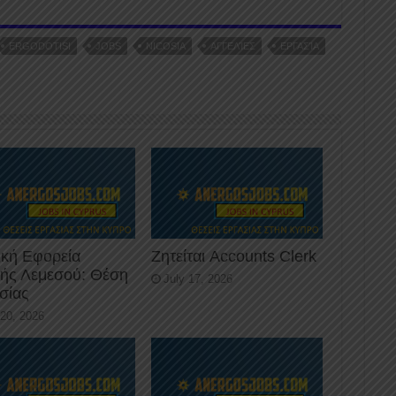
ERGODOTISI
JOBS
NICOSIA
ΑΓΓΕΛΊΕΣ
ΕΡΓΑΣΊΑ
ική Εφορεία
Ζητείται Accounts Clerk
κής Λεμεσού: Θέση
July 17, 2026
σίας
 20, 2026