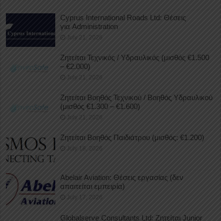
Cyprus International Roads Ltd: Θέσεις
για Administration
July 21, 2026
Ζητείται Τεχνικός / Υδραυλικός (μισθός €1.500
– €2.000)
July 21, 2026
Ζητείται Βοηθός Τεχνικού / Βοηθός Υδραυλικού
(μισθός €1.300 – €1.600)
July 21, 2026
Ζητείται Βοηθός Παιδιάτρου (μισθός: €1.200)
July 18, 2026
Abelair Aviation: Θέσεις εργασίας (δεν
απαιτείται εμπειρία)
July 17, 2026
Globalserve Consultants Ltd: Ζητείται Junior