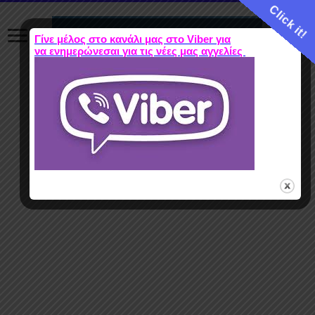
Click it!
Γίνε μέλος στο κανάλι μας στο Viber για
να ενημερώνεσαι για τις νέες μας αγγελίες