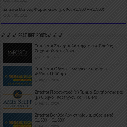
July 30, 2026
Ζητείται Βοηθός Φαρμακείου (μισθός €1.300 – €1.500)
July 30, 2026
🌠🌠🌠 FEATURED POSTS🌠🌠🌠
Ζητούνται Ζαχαροπλάστης/τρια & Βοηθός
Ζαχαροπλάστης/τρια
August 1, 2026
Ζητούνται Οδηγοί Πωλήσεων (ωράριο
4:30πμ-11:00πμ)
July 31, 2026
Ζητείται Προσωπικό (α) Τμήμα Συντήρησης και
(β) Οδηγοί Φορτηγών και Trailers
July 31, 2026
Ζητείται Βοηθός Λογιστηρίου (μισθός μικτά
€1.600 – €1.800)
July 31, 2026