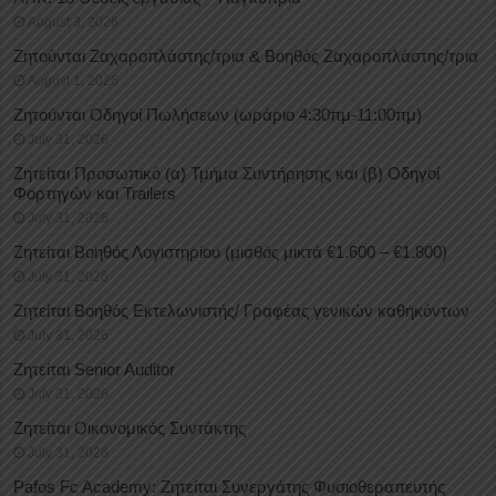
August 3, 2026
Ζητούνται Ζαχαροπλάστης/τρια & Βοηθός Ζαχαροπλάστης/τρια
August 1, 2026
Ζητούνται Οδηγοί Πωλήσεων (ωράριο 4:30πμ-11:00πμ)
July 31, 2026
Ζητείται Προσωπικό (α) Τμήμα Συντήρησης και (β) Οδηγοί
Φορτηγών και Trailers
July 31, 2026
Ζητείται Βοηθός Λογιστηρίου (μισθός μικτά €1.600 – €1.800)
July 31, 2026
Ζητείται Βοηθός Εκτελωνιστής/ Γραφέας γενικών καθηκόντων
July 31, 2026
Ζητείται Senior Auditor
July 31, 2026
Ζητείται Οικονομικός Συντάκτης
July 31, 2026
Pafos Fc Academy: Ζητείται Συνεργάτης Φυσιοθεραπευτής