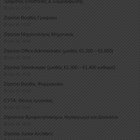
Τμήματος Εποπτείας & Συμμόρφωσης
July 31, 2026
Ζητείται Βοηθός Γραφείου
July 30, 2026
Ζητείται Μηχανολόγος Μηχανικός
July 30, 2026
Ζητείται Office Administrator (μισθός €1.200 – €1.600)
July 30, 2026
Ζητείται Storekeeper (μισθός €1.300 – €1.400 καθαρά)
July 30, 2026
Ζητείται Βοηθός Φαρμακείου
July 30, 2026
CYTA: Θέσεις εργασίας
July 30, 2026
Ζητούνται Βρεφονηπιοκόμοι, Νηπιαγωγοί και Δασκάλοι
July 30, 2026
Ζητείται Junior Architect