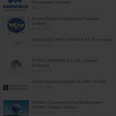
Procurement Specialist
July 9, 2026
Ζητείται Βοηθός/ Καθαρίστρια Παιδικού
Σταθμού
July 8, 2026
Ζητείται SECURITY OFFICER (€8,75 την ώρα)
July 8, 2026
ΣΠΥΡΟΣ ΙΩΑΝΝΟΥ Δ.Ε.Π.Ε.: Ζητείται
Δικηγόρος
July 8, 2026
Ζητείται Δικηγόρος (μισθός €1.300 – €2.100)
July 7, 2026
RE/MAX: Experienced Real Estate Agent –
RE/MAX Capital – Nicosia
June 29, 2026