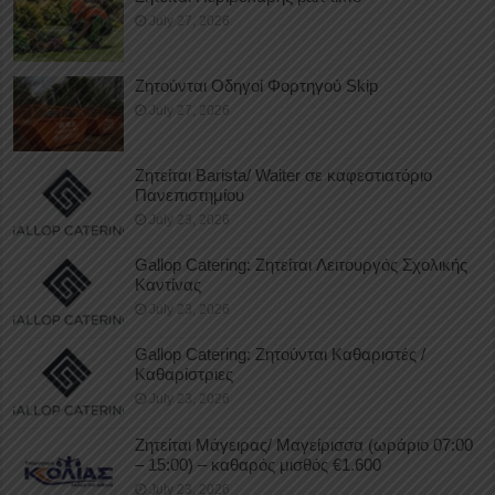
July 27, 2026
Ζητούνται Οδηγοί Φορτηγού Skip
July 27, 2026
Ζητείται Barista/ Waiter σε καφεστιατόριο
Πανεπιστημίου
July 23, 2026
Gallop Catering: Ζητείται Λειτουργός Σχολικής
Καντίνας
July 23, 2026
Gallop Catering: Ζητούνται Καθαριστές /
Καθαρίστριες
July 23, 2026
Ζητείται Μάγειρας/ Μαγείρισσα (ωράριο 07:00
– 15:00) – καθαρός μισθός €1.600
July 23, 2026