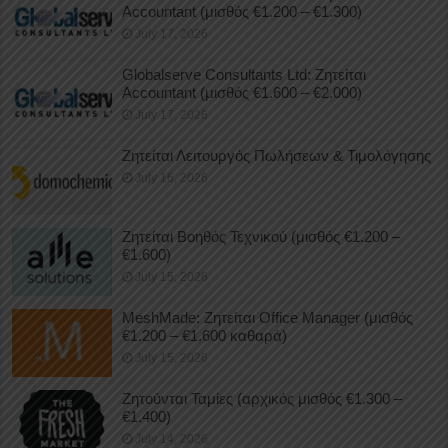
Accountant (μισθός €1.200 – €1.300)
July 17, 2026
Globalserve Consultants Ltd: Ζητείται
Accountant (μισθός €1.600 – €2.000)
July 17, 2026
Ζητείται Λειτουργός Πωλήσεων & Τιμολόγησης
July 16, 2026
Ζητείται Βοηθός Τεχνικού (μισθός €1.200 –
€1.600)
July 15, 2026
MeshMade: Ζητείται Office Manager (μισθός
€1.200 – €1.600 καθαρά)
July 15, 2026
Ζητούνται Ταμίες (αρχικός μισθός €1.300 –
€1.400)
July 14, 2026