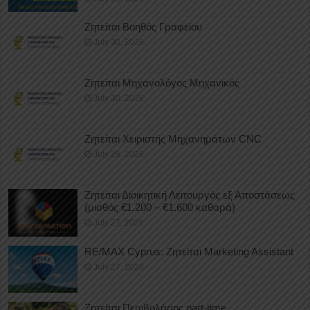
Ζητείται Βοηθός Γραφείου
July 30, 2026
Ζητείται Μηχανολόγος Μηχανικός
July 30, 2026
Ζητείται Χειριστής Μηχανημάτων CNC
July 29, 2026
Ζητείται Διοικητική Λειτουργός εξ Αποστάσεως
(μισθός €1.200 – €1.600 καθαρά)
July 27, 2026
RE/MAX Cyprus: Ζητείται Marketing Assistant
July 27, 2026
Ζητείται Περιβολάρης part-time