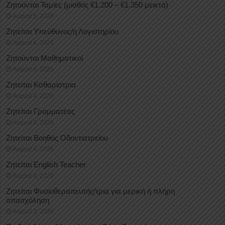
Ζητούνται Ταμίες (μισθός €1.200 – €1.350 μεικτά)
August 5, 2026
Ζητείται Υπεύθυνος/η Λογιστηρίου
August 4, 2026
Ζητούνται Μαθηματικοί
August 4, 2026
Ζητείται Καθαρίστρια
August 4, 2026
Ζητείται Γραμματέας
August 4, 2026
Ζητείται Βοηθός Οδοντιατρείου
August 4, 2026
Ζητείται English Teacher
August 4, 2026
Ζητείται Φυσιοθεραπευτής/τρια για μερική ή πλήρη
απασχόληση
August 3, 2026