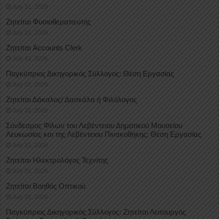
July 31, 2026
Ζητείται Φυσιοθεραπευτής
July 31, 2026
Ζητείται Accounts Clerk
July 31, 2026
Παγκύπριος Δικηγορικός Σύλλογος: Θέση Εργασίας
July 31, 2026
Ζητείται Δάκαλος/ Δασκάλα ή Φιλόλογος
July 31, 2026
Σύνδεσμος Φίλων του Λεβέντειου Δημοτικού Μουσείου
Λευκωσίας και της Λεβέντειου Πινακοθήκης: Θέση Εργασίας
July 31, 2026
Ζητείται Ηλεκτρολόγος Τεχνίτης
July 31, 2026
Ζητείται Βοηθός Οπτικού
July 31, 2026
Παγκύπριος Δικηγορικός Σύλλογος: Ζητείται Λειτουργός