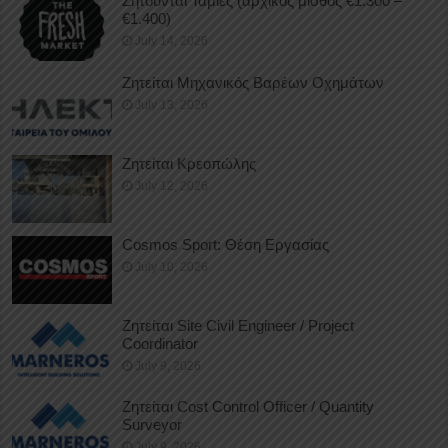
Ζητούνται Ταμίες (αρχικός μισθός €1.300 –
€1.400)
July 14, 2026
Ζητείται Μηχανικός Βαρέων Οχημάτων
July 13, 2026
Ζητείται Κρεοπώλης
July 12, 2026
Cosmos Sport: Θέση Εργασίας
July 10, 2026
Ζητείται Site Civil Engineer / Project
Coordinator
July 9, 2026
Ζητείται Cost Control Officer / Quantity
Surveyor
July 9, 2026