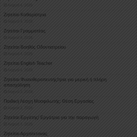
August 4, 2026
Ζητείται Καθαρίστρια
August 4, 2026
Ζητείται Γραμματέας
August 4, 2026
Ζητείται Βοηθός Οδοντιατρείου
August 4, 2026
Ζητείται English Teacher
August 4, 2026
Ζητείται Φυσιοθεραπευτής/τρια για μερική ή πλήρη
απασχόληση
August 3, 2026
Παιδική Λέσχη Μοσφιλωτής: Θέση Εργασίας
August 3, 2026
Ζητείται Εργάτης/ Εργάτρια για την παραγωγή
August 3, 2026
Ζητείται Αρχιτέκτονας