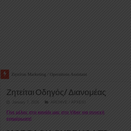
Ζητείται Βοηθός Αποθήκης σε Φαρμακείο
Ζητείται Οδηγός/ Διανομέας
January 7, 2026
ARCHIVE / ΑΡΧΕΙΟ
Γίνε μέλος στο κανάλι μας στο Viber για συνεχή
ενημέρωση!