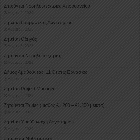
Ζητούνται Νοσηλευτές/τριες Χειρουργείου
August 5, 2026
Ζητείται Γραμματέας Λογιστηρίου
August 5, 2026
Ζητείται Οδηγός
August 5, 2026
Ζητούνται Νοσηλευτές/τριες
August 5, 2026
Δήμος Αμαθούντας: 11 Θέσεις Εργασίας
August 5, 2026
Ζητείται Project Manager
August 5, 2026
Ζητούνται Ταμίες (μισθός €1.200 – €1.350 μεικτά)
August 5, 2026
Ζητείται Υπεύθυνος/η Λογιστηρίου
August 4, 2026
Ζητούνται Μαθηματικοί