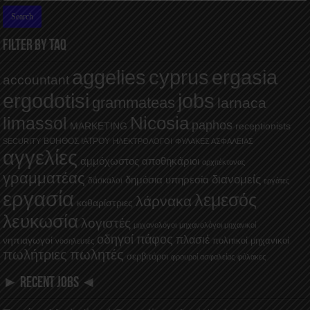
FILTER BY TAQ
aggelies
cyprus
ergasia
accountant
ergodotisi
jobs
grammateas
larnaca
Nicosia
limassol
paphos
MARKETING
receptionists
ΒΟΗΘΟΣ ΙΑΤΡΟΥ
SECURITY
ΗΛΕΚΤΡΟΛΟΓΟΙ
ΦΥΛΑΚΕΣ ΑΣΦΑΛΕΙΑΣ
αγγελίες
αμμόχωστος
αποθηκάριοι
αρχιτέκτονας
γραμματέας
διανομείς
δημόσια υπηρεσία
δάσκαλοι
εργάτες
εργασία
λεμεσός
λάρνακα
καθαρίστριες
λευκωσία
λογιστές
μηχανολόγοι
μηχανολόγοι μηχανικοί
οδηγοί
πάφος
πλασιέ
νηπιαγωγοί
πολιτικοί μηχανικοί
νοσηλευτές
πωλήτριες
πωλητές
σερβιτόροι
φρουροί ασφαλείας
φύλακες
► RECENT JOBS ◄