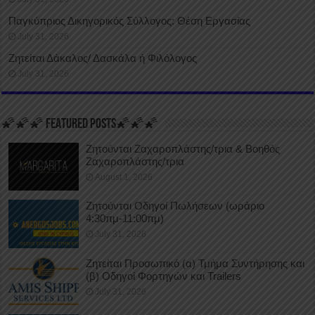
Παγκύπριος Δικηγορικός Σύλλογος: Θέση Εργασίας
July 31, 2026
Ζητείται Δάκαλος/ Δασκάλα ή Φιλόλογος
July 31, 2026
🌠🌠🌠 FEATURED POSTS🌠🌠🌠
Ζητούνται Ζαχαροπλάστης/τρια & Βοηθός
Ζαχαροπλάστης/τρια
August 1, 2026
Ζητούνται Οδηγοί Πωλήσεων (ωράριο
4:30πμ-11:00πμ)
July 31, 2026
Ζητείται Προσωπικό (α) Τμήμα Συντήρησης και
(β) Οδηγοί Φορτηγών και Trailers
July 31, 2026