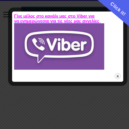
Click it!
Γίνε μέλος στο κανάλι μας στο Viber για
να ενημερώνεσαι για τις νέες μας αγγελίες