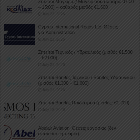
Ζητείται Μάγειρας/ Μαγείρισσα (ωράριο 07:00
– 15:00) – καθαρός μισθός €1.600
July 23, 2026
Cyprus International Roads Ltd: Θέσεις
για Administration
July 21, 2026
Ζητείται Τεχνικός / Υδραυλικός (μισθός €1.500
– €2.000)
July 21, 2026
Ζητείται Βοηθός Τεχνικού / Βοηθός Υδραυλικού
(μισθός €1.300 – €1.600)
July 21, 2026
Ζητείται Βοηθός Παιδιάτρου (μισθός: €1.200)
July 18, 2026
Abelair Aviation: Θέσεις εργασίας (δεν
απαιτείται εμπειρία)