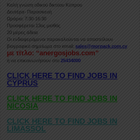
Καλή γνώση οδικού δικτύου Κύπρου
Δευτέρα- Παρασκευή
Ωράριο: 7:30-16:30
Προσφέρεται 13oς μισθός
20 μέρες άδεια
Οι ενδιαφερόμενοι παρακαλούνται να αποστείλουν
βιογραφικό σημείωμα στο email:
sales@morpack.com.cy
με τίτλο: “anergosjobs.com”
ή να επικοινωνήσουν στο
25434000
CLICK HERE TO FIND JOBS IN
CYPRUS
CLICK HERE TO FIND JOBS IN
NICOSIA
CLICK HERE TO FIND JOBS IN
LIMASSOL