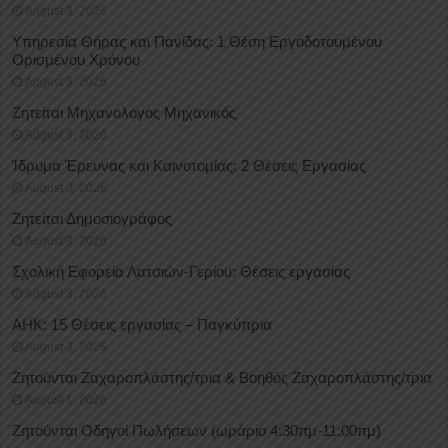
August 3, 2026
Υπηρεσία Θήρας και Πανίδας: 1 Θέση Eργοδοτουμένου
Oρισμένου Xρόνου
August 3, 2026
Ζητείται Μηχανολόγος Μηχανικός
August 3, 2026
Ίδρυμα Έρευνας και Καινοτομίας: 2 Θέσεις Εργασίας
August 3, 2026
Ζητείται Δημοσιογράφος
August 3, 2026
Σχολική Εφορεία Λατσιών-Γερίου: Θέσεις εργασίας
August 3, 2026
ΑΗΚ: 15 Θέσεις εργασίας – Παγκύπρια
August 3, 2026
Ζητούνται Ζαχαροπλάστης/τρια & Βοηθός Ζαχαροπλάστης/τρια
August 1, 2026
Ζητούνται Οδηγοί Πωλήσεων (ωράριο 4:30πμ-11:00πμ)