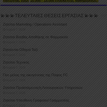
πατώντας εδώ!
10.000 - 15.000 επισκέπτες καθημερινώς!
💫💫💫ΤΕΛΕΥΤΑΙΕΣ ΘΕΣΕΙΣ ΕΡΓΑΣΙΑΣ 💫💫💫
Ζητείται Marketing / Operations Assistant
August 7, 2026
Ζητείται Βοηθός Αποθήκης σε Φαρμακείο
August 7, 2026
Ζητούνται Οδηγοί Ταξί
August 7, 2026
Ζητείται Τεχνικός
August 7, 2026
Γίνε μέλος της οικογένειας της Πάφος FC
August 7, 2026
Ζητείται Προϊστάμενος/η Λειτουργικών Υπηρεσιών
August 7, 2026
Ζητείται Υπεύθυνη Γραφείου/ Γραμματέας
August 7, 2026