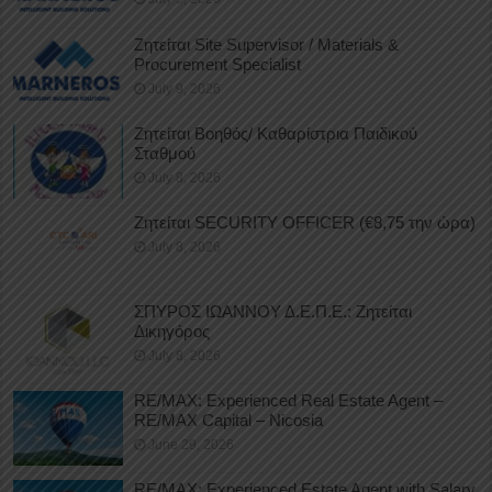
Ζητείται Site Supervisor / Materials &
Procurement Specialist
July 9, 2026
Ζητείται Βοηθός/ Καθαρίστρια Παιδικού
Σταθμού
July 8, 2026
Ζητείται SECURITY OFFICER (€8,75 την ώρα)
July 8, 2026
ΣΠΥΡΟΣ ΙΩΑΝΝΟΥ Δ.Ε.Π.Ε.: Ζητείται
Δικηγόρος
July 8, 2026
RE/MAX: Experienced Real Estate Agent –
RE/MAX Capital – Nicosia
June 29, 2026
RE/MAX: Experienced Estate Agent with Salary