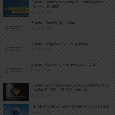
Ζητείται Βοηθός Λογιστηρίου (μισθός μικτά
€1.600 – €1.800)
July 31, 2026
Ζητείται Βοηθός Γραφείου
July 30, 2026
Ζητείται Μηχανολόγος Μηχανικός
July 30, 2026
Ζητείται Χειριστής Μηχανημάτων CNC
July 29, 2026
Ζητείται Διοικητική Λειτουργός εξ Αποστάσεως
(μισθός €1.200 – €1.600 καθαρά)
July 27, 2026
RE/MAX Cyprus: Ζητείται Marketing Assistant
July 27, 2026