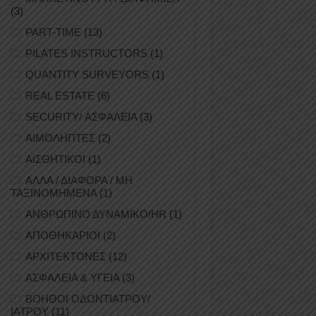
(3)
PART-TIME
(13)
PILATES INSTRUCTORS
(1)
QUANTITY SURVEYORS
(1)
REAL ESTATE
(6)
SECURITY/ ΑΣΦΑΛΕΙΑ
(3)
ΑΙΜΟΛΗΠΤΕΣ
(2)
ΑΙΣΘΗΤΙΚΟΙ
(1)
ΑΛΛΑ / ΔΙΑΦΟΡΑ / ΜΗ
ΤΑΞΙΝΟΜΗΜΕΝΑ
(1)
ΑΝΘΡΩΠΙΝΟ ΔΥΝΑΜΙΚΟ/HR
(1)
ΑΠΟΘΗΚΑΡΙΟΙ
(2)
ΑΡΧΙΤΕΚΤΟΝΕΣ
(12)
ΑΣΦΑΛΕΙΑ & ΥΓΕΙΑ
(3)
ΒΟΗΘΟΙ ΟΔΟΝΤΙΑΤΡΟΥ/
ΙΑΤΡΟΥ
(11)