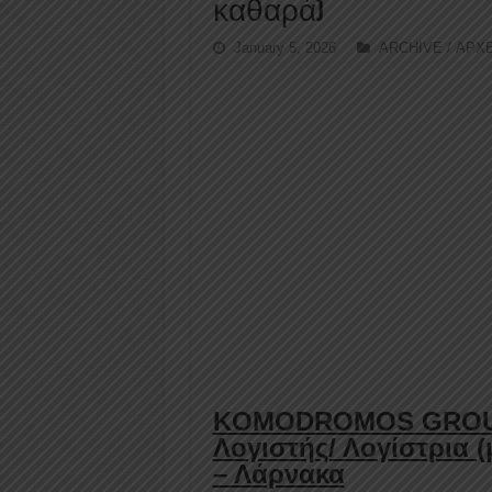
καθαρά)
January 5, 2026
ARCHIVE / ΑΡΧ
KOMODROMOS GROUP 
Λογιστής/ Λογίστρια (
– Λάρνακα