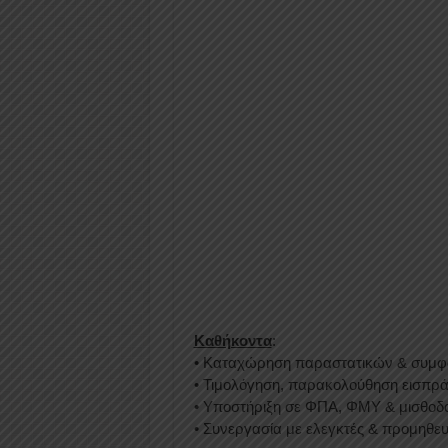
Καθήκοντα
:
• Καταχώρηση παραστατικών & συμφ
• Τιμολόγηση, παρακολούθηση εισπ
• Υποστήριξη σε ΦΠΑ, ΦΜΥ & μισθοδ
• Συνεργασία με ελεγκτές & προμηθευ