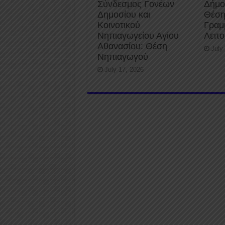
Σύνδεσμος Γονέων
Δήμο
Δημοσίου και
Θέση
Κοινοτικού
Γραμ
Νηπιαγωγείου Αγίου
Λειτ
Αθανασίου: Θέση
July
Νηπιαγωγού
July 17, 2026