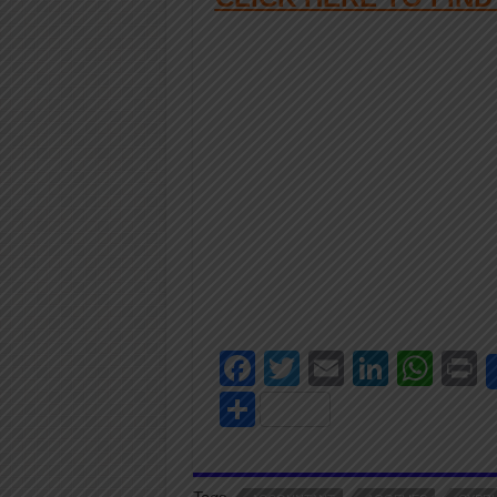
F
T
E
Li
W
P
a
wi
m
n
h
i
S
c
tt
ail
k
at
t
h
e
er
e
s
ar