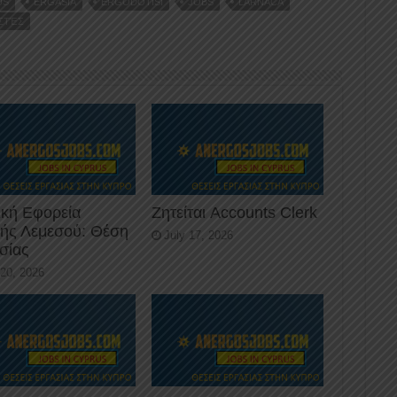
US
ERGASIA
ERGODOTISI
JOBS
LARNACA
ΣΤΈΣ
ική Εφορεία
Ζητείται Accounts Clerk
κής Λεμεσού: Θέση
July 17, 2026
σίας
 20, 2026