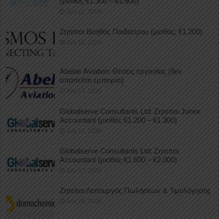
(μισθός €1.300 – €1.600)
July 21, 2026
Ζητείται Βοηθός Παιδιάτρου (μισθός: €1.200)
July 18, 2026
Abelair Aviation: Θέσεις εργασίας (δεν
απαιτείται εμπειρία)
July 17, 2026
Globalserve Consultants Ltd: Ζητείται Junior
Accountant (μισθός €1.200 – €1.300)
July 17, 2026
Globalserve Consultants Ltd: Ζητείται
Accountant (μισθός €1.600 – €2.000)
July 17, 2026
Ζητείται Λειτουργός Πωλήσεων & Τιμολόγησης
July 16, 2026