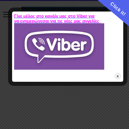
Click it!
Γίνε μέλος στο κανάλι μας στο Viber για
να ενημερώνεσαι για τις νέες μας αγγελίες