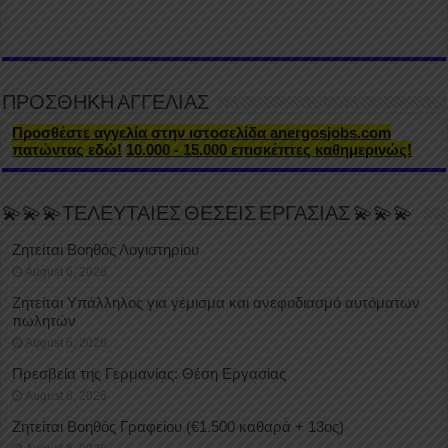
ΠΡΟΣΘΗΚΗ ΑΓΓΕΛΙΑΣ
Προσθέστε αγγελία στην ιστοσελίδα anergosjobs.com
πατώντας εδώ!
10.000 - 15.000 επισκέπτες καθημερινώς!
💫💫💫ΤΕΛΕΥΤΑΙΕΣ ΘΕΣΕΙΣ ΕΡΓΑΣΙΑΣ 💫💫💫
Ζητείται Βοηθός Λογιστηρίου
August 6, 2026
Ζητείται Υπάλληλος για γέμισμα και ανεφοδιασμό αυτόματων
πωλητών
August 6, 2026
Πρεσβεία της Γερμανίας: Θέση Εργασίας
August 6, 2026
Ζητείται Βοηθός Γραφείου (€1.500 καθαρά + 13ος)