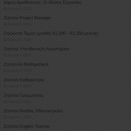
Δήμος Αμαθούντας: 11 Θέσεις Εργασίας
August 5, 2026
Ζητείται Project Manager
August 5, 2026
Ζητούνται Ταμίες (μισθός €1.200 – €1.350 μεικτά)
August 5, 2026
Ζητείται Υπεύθυνος/η Λογιστηρίου
August 4, 2026
Ζητούνται Μαθηματικοί
August 4, 2026
Ζητείται Καθαρίστρια
August 4, 2026
Ζητείται Γραμματέας
August 4, 2026
Ζητείται Βοηθός Οδοντιατρείου
August 4, 2026
Ζητείται English Teacher