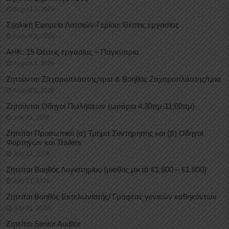
August 3, 2026
Σχολική Εφορεία Λατσιών-Γερίου: Θέσεις εργασίας
August 3, 2026
ΑΗΚ: 15 Θέσεις εργασίας – Παγκύπρια
August 3, 2026
Ζητούνται Ζαχαροπλάστης/τρια & Βοηθός Ζαχαροπλάστης/τρια
August 1, 2026
Ζητούνται Οδηγοί Πωλήσεων (ωράριο 4:30πμ-11:00πμ)
July 31, 2026
Ζητείται Προσωπικό (α) Τμήμα Συντήρησης και (β) Οδηγοί
Φορτηγών και Trailers
July 31, 2026
Ζητείται Βοηθός Λογιστηρίου (μισθός μικτά €1.600 – €1.800)
July 31, 2026
Ζητείται Βοηθός Εκτελωνιστής/ Γραφέας γενικών καθηκόντων
July 31, 2026
Ζητείται Senior Auditor