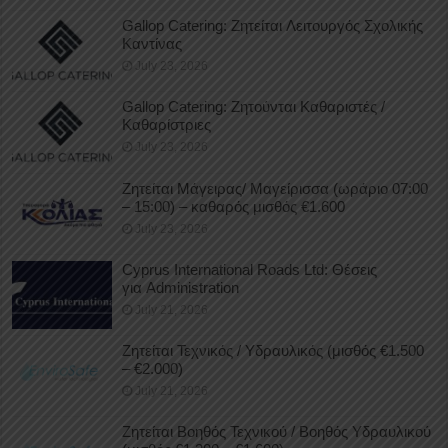
Gallop Catering: Ζητείται Λειτουργός Σχολικής
Καντίνας
July 23, 2026
Gallop Catering: Ζητούνται Καθαριστές /
Καθαρίστριες
July 23, 2026
Ζητείται Μάγειρας/ Μαγείρισσα (ωράριο 07:00
– 15:00) – καθαρός μισθός €1.600
July 23, 2026
Cyprus International Roads Ltd: Θέσεις
για Administration
July 21, 2026
Ζητείται Τεχνικός / Υδραυλικός (μισθός €1.500
– €2.000)
July 21, 2026
Ζητείται Βοηθός Τεχνικού / Βοηθός Υδραυλικού