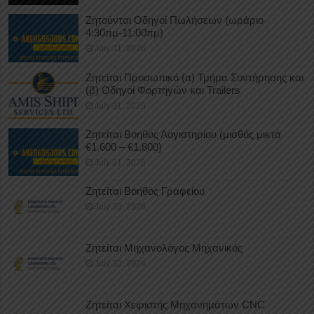
Ζητούνται Οδηγοί Πωλήσεων (ωράριο
4:30πμ-11:00πμ)
July 31, 2026
Ζητείται Προσωπικό (α) Τμήμα Συντήρησης και
(β) Οδηγοί Φορτηγών και Trailers
July 31, 2026
Ζητείται Βοηθός Λογιστηρίου (μισθός μικτά
€1.600 – €1.800)
July 31, 2026
Ζητείται Βοηθός Γραφείου
July 30, 2026
Ζητείται Μηχανολόγος Μηχανικός
July 30, 2026
Ζητείται Χειριστής Μηχανημάτων CNC