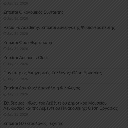
July 31, 2026
Ζητείται Οικονομικός Συντάκτης
July 31, 2026
Pafos Fc Academy: Ζητείται Συνεργάτης Φυσιοθεραπευτής
July 31, 2026
Ζητείται Φυσιοθεραπευτής
July 31, 2026
Ζητείται Accounts Clerk
July 31, 2026
Παγκύπριος Δικηγορικός Σύλλογος: Θέση Εργασίας
July 31, 2026
Ζητείται Δάκαλος/ Δασκάλα ή Φιλόλογος
July 31, 2026
Σύνδεσμος Φίλων του Λεβέντειου Δημοτικού Μουσείου
Λευκωσίας και της Λεβέντειου Πινακοθήκης: Θέση Εργασίας
July 31, 2026
Ζητείται Ηλεκτρολόγος Τεχνίτης