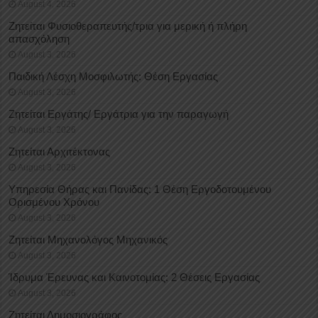
August 4, 2026
Ζητείται Φυσιοθεραπευτής/τρια για μερική ή πλήρη
απασχόληση
August 3, 2026
Παιδική Λέσχη Μοσφιλωτής: Θέση Εργασίας
August 3, 2026
Ζητείται Εργάτης/ Εργάτρια για την παραγωγή
August 3, 2026
Ζητείται Αρχιτέκτονας
August 3, 2026
Υπηρεσία Θήρας και Πανίδας: 1 Θέση Eργοδοτουμένου
Oρισμένου Xρόνου
August 3, 2026
Ζητείται Μηχανολόγος Μηχανικός
August 3, 2026
Ίδρυμα Έρευνας και Καινοτομίας: 2 Θέσεις Εργασίας
August 3, 2026
Ζητείται Δημοσιογράφος