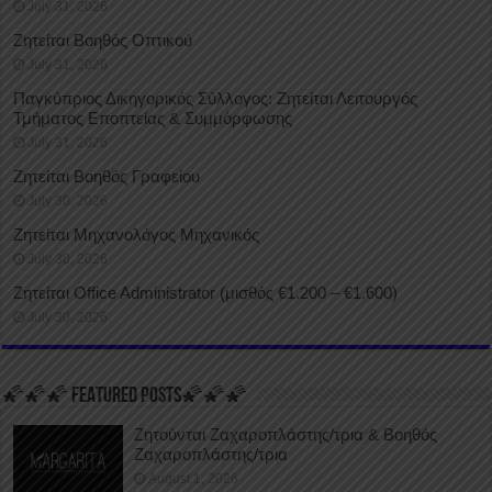
July 31, 2026
Ζητείται Βοηθός Οπτικού
July 31, 2026
Παγκύπριος Δικηγορικός Σύλλογος: Ζητείται Λειτουργός
Τμήματος Εποπτείας & Συμμόρφωσης
July 31, 2026
Ζητείται Βοηθός Γραφείου
July 30, 2026
Ζητείται Μηχανολόγος Μηχανικός
July 30, 2026
Ζητείται Office Administrator (μισθός €1.200 – €1.600)
July 30, 2026
🌠🌠🌠 FEATURED POSTS🌠🌠🌠
Ζητούνται Ζαχαροπλάστης/τρια & Βοηθός
Ζαχαροπλάστης/τρια
August 1, 2026