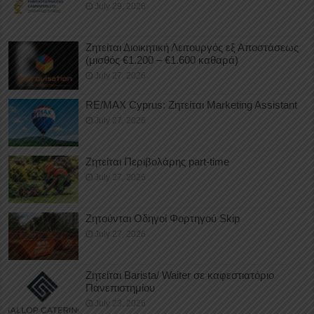
July 29, 2026
Ζητείται Διοικητική Λειτουργός εξ Αποστάσεως
(μισθός €1.200 – €1.600 καθαρά)
July 27, 2026
RE/MAX Cyprus: Ζητείται Marketing Assistant
July 27, 2026
Ζητείται Περιβολάρης part-time
July 27, 2026
Ζητούνται Οδηγοί Φορτηγού Skip
July 27, 2026
Ζητείται Barista/ Waiter σε καφεστιατόριο
Πανεπιστημίου
July 23, 2026