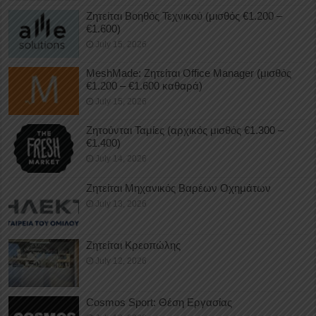
Ζητείται Βοηθός Τεχνικού (μισθός €1.200 –
€1.600)
July 15, 2026
MeshMade: Ζητείται Office Manager (μισθός
€1.200 – €1.600 καθαρά)
July 15, 2026
Ζητούνται Ταμίες (αρχικός μισθός €1.300 –
€1.400)
July 14, 2026
Ζητείται Μηχανικός Βαρέων Οχημάτων
July 13, 2026
Ζητείται Κρεοπώλης
July 12, 2026
Cosmos Sport: Θέση Εργασίας