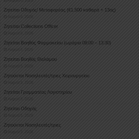
August 6, 2026
Ζητείται Οδηγός/ Μεταφορέας (€1.500 καθαρά + 13ος)
August 6, 2026
Ζητείται Collections Officer
August 6, 2026
Ζητείται Βοηθός Φαρμακείου (ωράριο 08:00 – 13:30)
August 5, 2026
Ζητείται Βοηθός Θαλάμου
August 5, 2026
Ζητούνται Νοσηλευτές/τριες Χειρουργείου
August 5, 2026
Ζητείται Γραμματέας Λογιστηρίου
August 5, 2026
Ζητείται Οδηγός
August 5, 2026
Ζητούνται Νοσηλευτές/τριες
August 5, 2026