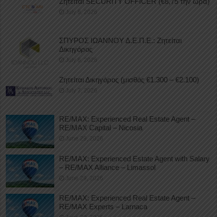
Ζητείται SECURITY OFFICER (€8,75 την ώρα)
July 8, 2026
ΣΠΥΡΟΣ ΙΩΑΝΝΟΥ Δ.Ε.Π.Ε.: Ζητείται
Δικηγόρος
July 8, 2026
Ζητείται Δικηγόρος (μισθός €1.300 – €2.100)
July 7, 2026
RE/MAX: Experienced Real Estate Agent –
RE/MAX Capital – Nicosia
June 29, 2026
RE/MAX: Experienced Estate Agent with Salary
– RE/MAX Alliance – Limassol
June 29, 2026
RE/MAX: Experienced Real Estate Agent –
RE/MAX Experts – Larnaca