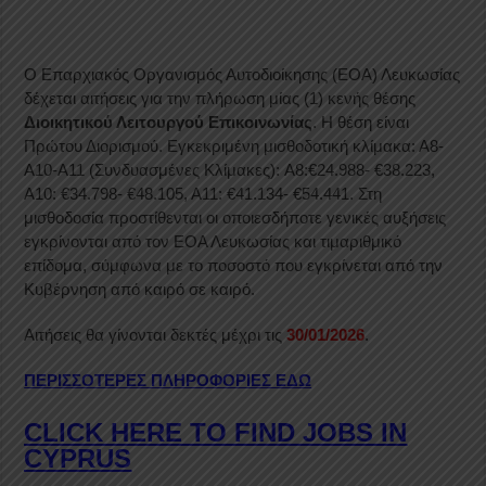
Ο Επαρχιακός Οργανισμός Αυτοδιοίκησης (ΕΟΑ) Λευκωσίας
δέχεται αιτήσεις για την πλήρωση μίας (1) κενής θέσης
Διοικητικού Λειτουργού Επικοινωνίας
. Η θέση είναι
Πρώτου Διορισμού. Εγκεκριμένη μισθοδοτική κλίμακα: Α8-
Α10-Α11 (Συνδυασμένες Κλίμακες): A8:€24.988- €38.223,
Α10: €34.798- €48.105, Α11: €41.134- €54.441. Στη
μισθοδοσία προστίθενται οι οποιεσδήποτε γενικές αυξήσεις
εγκρίνονται από τον ΕΟΑ Λευκωσίας και τιμαριθμικό
επίδομα, σύμφωνα με το ποσοστό που εγκρίνεται από την
Κυβέρνηση από καιρό σε καιρό.
Αιτήσεις θα γίνονται δεκτές μέχρι τις
30/01/2026
.
ΠΕΡΙΣΣΟΤΕΡΕΣ ΠΛΗΡΟΦΟΡΙΕΣ ΕΔΩ
CLICK HERE TO FIND JOBS IN
CYPRUS