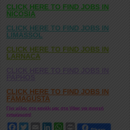
CLICK HERE TO FIND JOBS IN
NICOSIA
CLICK HERE TO FIND JOBS IN
LIMASSOL
CLICK HERE TO FIND JOBS IN
LARNACA
CLICK HERE TO FIND JOBS IN
PAPHOS
CLICK HERE TO FIND JOBS IN
FAMAGUSTA
Γίνε μέλος στο κανάλι μας στο Viber για συνεχή
ενημέρωση!
F
T
E
Li
W
Pr
Share