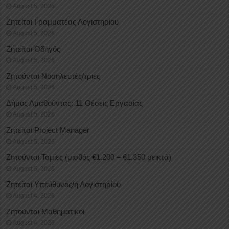
August 5, 2026
Ζητείται Γραμματέας Λογιστηρίου
August 5, 2026
Ζητείται Οδηγός
August 5, 2026
Ζητούνται Νοσηλευτές/τριες
August 5, 2026
Δήμος Αμαθούντας: 11 Θέσεις Εργασίας
August 5, 2026
Ζητείται Project Manager
August 5, 2026
Ζητούνται Ταμίες (μισθός €1.200 – €1.350 μεικτά)
August 5, 2026
Ζητείται Υπεύθυνος/η Λογιστηρίου
August 4, 2026
Ζητούνται Μαθηματικοί
August 4, 2026