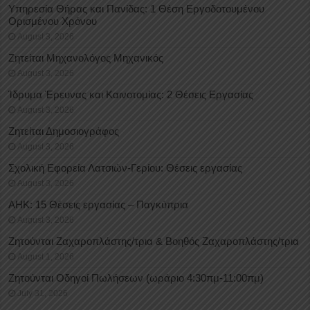
Υπηρεσία Θήρας και Πανίδας: 1 Θέση Eργοδοτουμένου
Oρισμένου Xρόνου
August 3, 2026
Ζητείται Μηχανολόγος Μηχανικός
August 3, 2026
Ίδρυμα Έρευνας και Καινοτομίας: 2 Θέσεις Εργασίας
August 3, 2026
Ζητείται Δημοσιογράφος
August 3, 2026
Σχολική Εφορεία Λατσιών-Γερίου: Θέσεις εργασίας
August 3, 2026
ΑΗΚ: 15 Θέσεις εργασίας – Παγκύπρια
August 3, 2026
Ζητούνται Ζαχαροπλάστης/τρια & Βοηθός Ζαχαροπλάστης/τρια
August 1, 2026
Ζητούνται Οδηγοί Πωλήσεων (ωράριο 4:30πμ-11:00πμ)
July 31, 2026