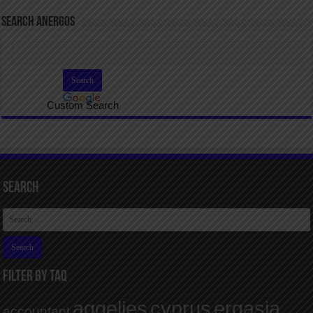
SEARCH ANERGOS
Custom Search
Search
FILTER BY TAQ
aggelies
cyprus
ergasia
accountant