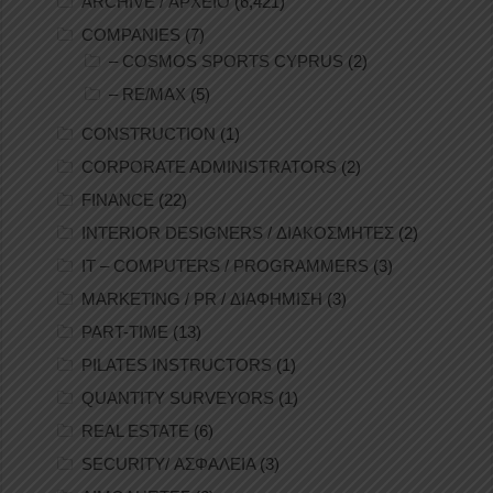
ARCHIVE / ΑΡΧΕΙΟ
(6,421)
COMPANIES
(7)
– COSMOS SPORTS CYPRUS
(2)
– RE/MAX
(5)
CONSTRUCTION
(1)
CORPORATE ADMINISTRATORS
(2)
FINANCE
(22)
INTERIOR DESIGNERS / ΔΙΑΚΟΣΜΗΤΕΣ
(2)
IT – COMPUTERS / PROGRAMMERS
(3)
MARKETING / PR / ΔΙΑΦΗΜΙΣΗ
(3)
PART-TIME
(13)
PILATES INSTRUCTORS
(1)
QUANTITY SURVEYORS
(1)
REAL ESTATE
(6)
SECURITY/ ΑΣΦΑΛΕΙΑ
(3)