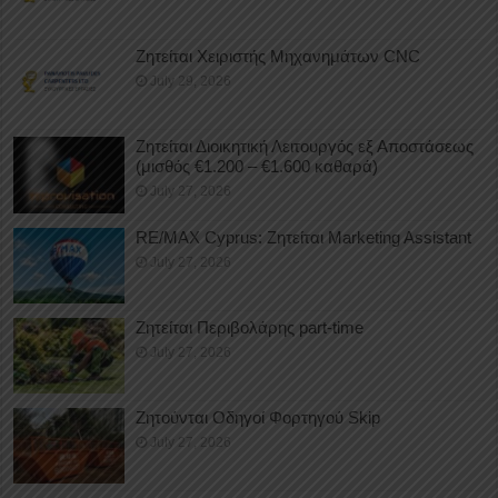
Ζητείται Χειριστής Μηχανημάτων CNC
July 29, 2026
Ζητείται Διοικητική Λειτουργός εξ Αποστάσεως
(μισθός €1.200 – €1.600 καθαρά)
July 27, 2026
RE/MAX Cyprus: Ζητείται Marketing Assistant
July 27, 2026
Ζητείται Περιβολάρης part-time
July 27, 2026
Ζητούνται Οδηγοί Φορτηγού Skip
July 27, 2026