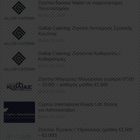
Ζητείται Barista/ Waiter σε καφεστιατόριο
Πανεπιστημίου
July 23, 2026
Gallop Catering: Ζητείται Λειτουργός Σχολικής
Καντίνας
July 23, 2026
Gallop Catering: Ζητούνται Καθαριστές /
Καθαρίστριες
July 23, 2026
Ζητείται Μάγειρας/ Μαγείρισσα (ωράριο 07:00
– 15:00) – καθαρός μισθός €1.600
July 23, 2026
Cyprus International Roads Ltd: Θέσεις
για Administration
July 21, 2026
Ζητείται Τεχνικός / Υδραυλικός (μισθός €1.500
– €2.000)