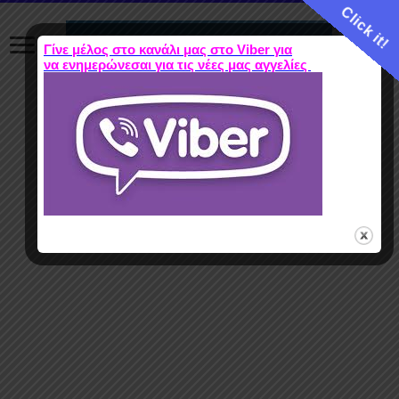
Click it!
Γίνε μέλος στο κανάλι μας στο Viber για
να ενημερώνεσαι για τις νέες μας αγγελίες