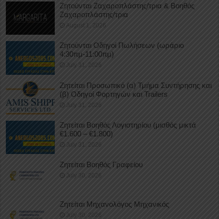
Ζητούνται Ζαχαροπλάστης/τρια & Βοηθός
Ζαχαροπλάστης/τρια
August 1, 2026
Ζητούνται Οδηγοί Πωλήσεων (ωράριο
4:30πμ-11:00πμ)
July 31, 2026
Ζητείται Προσωπικό (α) Τμήμα Συντήρησης και
(β) Οδηγοί Φορτηγών και Trailers
July 31, 2026
Ζητείται Βοηθός Λογιστηρίου (μισθός μικτά
€1.600 – €1.800)
July 31, 2026
Ζητείται Βοηθός Γραφείου
July 30, 2026
Ζητείται Μηχανολόγος Μηχανικός
July 30, 2026