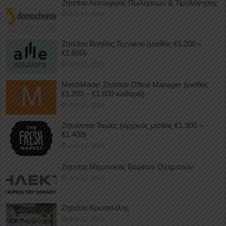
Ζητείται Λειτουργός Πωλήσεων & Τιμολόγησης
July 16, 2026
Ζητείται Βοηθός Τεχνικού (μισθός €1.200 –
€1.600)
July 15, 2026
MeshMade: Ζητείται Office Manager (μισθός
€1.200 – €1.600 καθαρά)
July 15, 2026
Ζητούνται Ταμίες (αρχικός μισθός €1.300 –
€1.400)
July 14, 2026
Ζητείται Μηχανικός Βαρέων Οχημάτων
July 13, 2026
Ζητείται Κρεοπώλης
July 12, 2026