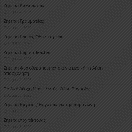
Ζητείται Καθαρίστρια
August 4, 2026
Ζητείται Γραμματέας
August 4, 2026
Ζητείται Βοηθός Οδοντιατρείου
August 4, 2026
Ζητείται English Teacher
August 4, 2026
Ζητείται Φυσιοθεραπευτής/τρια για μερική ή πλήρη
απασχόληση
August 3, 2026
Παιδική Λέσχη Μοσφιλωτής: Θέση Εργασίας
August 3, 2026
Ζητείται Εργάτης/ Εργάτρια για την παραγωγή
August 3, 2026
Ζητείται Αρχιτέκτονας
August 3, 2026