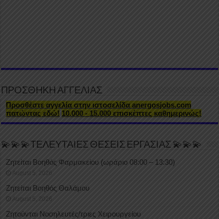
ΠΡΟΣΘΗΚΗ ΑΓΓΕΛΙΑΣ
Προσθέστε αγγελία στην ιστοσελίδα anergosjobs.com
πατώντας εδώ!
10.000 - 15.000 επισκέπτες καθημερινώς!
💫💫💫ΤΕΛΕΥΤΑΙΕΣ ΘΕΣΕΙΣ ΕΡΓΑΣΙΑΣ 💫💫💫
Ζητείται Βοηθός Φαρμακείου (ωράριο 08:00 – 13:30)
August 5, 2026
Ζητείται Βοηθός Θαλάμου
August 5, 2026
Ζητούνται Νοσηλευτές/τριες Χειρουργείου