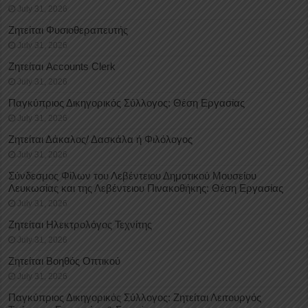
July 31, 2026
Ζητείται Φυσιοθεραπευτής
July 31, 2026
Ζητείται Accounts Clerk
July 31, 2026
Παγκύπριος Δικηγορικός Σύλλογος: Θέση Εργασίας
July 31, 2026
Ζητείται Δάκαλος/ Δασκάλα ή Φιλόλογος
July 31, 2026
Σύνδεσμος Φίλων του Λεβέντειου Δημοτικού Μουσείου
Λευκωσίας και της Λεβέντειου Πινακοθήκης: Θέση Εργασίας
July 31, 2026
Ζητείται Ηλεκτρολόγος Τεχνίτης
July 31, 2026
Ζητείται Βοηθός Οπτικού
July 31, 2026
Παγκύπριος Δικηγορικός Σύλλογος: Ζητείται Λειτουργός