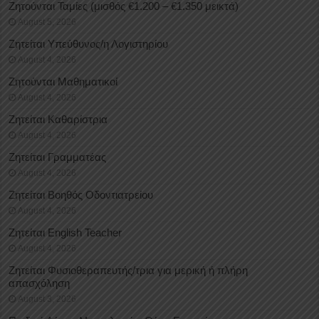
Ζητούνται Ταμίες (μισθός €1.200 – €1.350 μεικτά)
August 5, 2026
Ζητείται Υπεύθυνος/η Λογιστηρίου
August 4, 2026
Ζητούνται Μαθηματικοί
August 4, 2026
Ζητείται Καθαρίστρια
August 4, 2026
Ζητείται Γραμματέας
August 4, 2026
Ζητείται Βοηθός Οδοντιατρείου
August 4, 2026
Ζητείται English Teacher
August 4, 2026
Ζητείται Φυσιοθεραπευτής/τρια για μερική ή πλήρη
απασχόληση
August 3, 2026