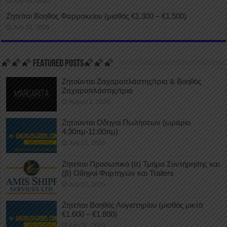
July 30, 2026
Ζητείται Βοηθός Φαρμακείου (μισθός €1.300 – €1.500)
July 30, 2026
🌠🌠🌠 FEATURED POSTS🌠🌠🌠
Ζητούνται Ζαχαροπλάστης/τρια & Βοηθός
Ζαχαροπλάστης/τρια
August 1, 2026
Ζητούνται Οδηγοί Πωλήσεων (ωράριο
4:30πμ-11:00πμ)
July 31, 2026
Ζητείται Προσωπικό (α) Τμήμα Συντήρησης και
(β) Οδηγοί Φορτηγών και Trailers
July 31, 2026
Ζητείται Βοηθός Λογιστηρίου (μισθός μικτά
€1.600 – €1.800)
July 31, 2026