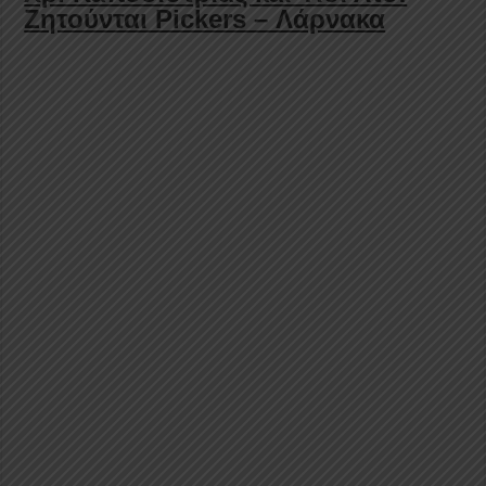
Ζητούνται Pickers – Λάρνακα