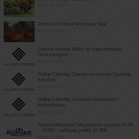
July 27, 2026
Ζητούνται Οδηγοί Φορτηγού Skip
July 27, 2026
Ζητείται Barista/ Waiter σε καφεστιατόριο
Πανεπιστημίου
July 23, 2026
Gallop Catering: Ζητείται Λειτουργός Σχολικής
Καντίνας
July 23, 2026
Gallop Catering: Ζητούνται Καθαριστές /
Καθαρίστριες
July 23, 2026
Ζητείται Μάγειρας/ Μαγείρισσα (ωράριο 07:00
– 15:00) – καθαρός μισθός €1.600
July 23, 2026