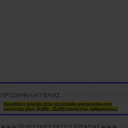
ΠΡΟΣΘΗΚΗ ΑΓΓΕΛΙΑΣ
Προσθέστε αγγελία στην ιστοσελίδα anergosjobs.com
πατώντας εδώ!
10.000 - 15.000 επισκέπτες καθημερινώς!
💫💫💫ΤΕΛΕΥΤΑΙΕΣ ΘΕΣΕΙΣ ΕΡΓΑΣΙΑΣ 💫💫💫