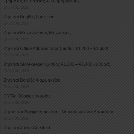
Τμήματος Εποπτείας & Συμμόρφωσης
July 31, 2026
Ζητείται Βοηθός Γραφείου
July 30, 2026
Ζητείται Μηχανολόγος Μηχανικός
July 30, 2026
Ζητείται Office Administrator (μισθός €1.200 – €1.600)
July 30, 2026
Ζητείται Storekeeper (μισθός €1.300 – €1.400 καθαρά)
July 30, 2026
Ζητείται Βοηθός Φαρμακείου
July 30, 2026
CYTA: Θέσεις εργασίας
July 30, 2026
Ζητούνται Βρεφονηπιοκόμοι, Νηπιαγωγοί και Δασκάλοι
July 30, 2026
Ζητείται Junior Architect