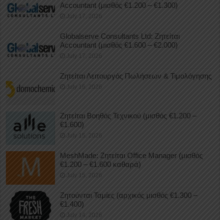
Accountant (μισθός €1.200 – €1.300)
July 17, 2026
Globalserve Consultants Ltd: Ζητείται
Accountant (μισθός €1.600 – €2.000)
July 17, 2026
Ζητείται Λειτουργός Πωλήσεων & Τιμολόγησης
July 16, 2026
Ζητείται Βοηθός Τεχνικού (μισθός €1.200 –
€1.600)
July 15, 2026
MeshMade: Ζητείται Office Manager (μισθός
€1.200 – €1.600 καθαρά)
July 15, 2026
Ζητούνται Ταμίες (αρχικός μισθός €1.300 –
€1.400)
July 14, 2026