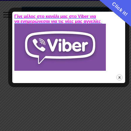
Click it!
Γίνε μέλος στο κανάλι μας στο Viber για
να ενημερώνεσαι για τις νέες μας αγγελίες