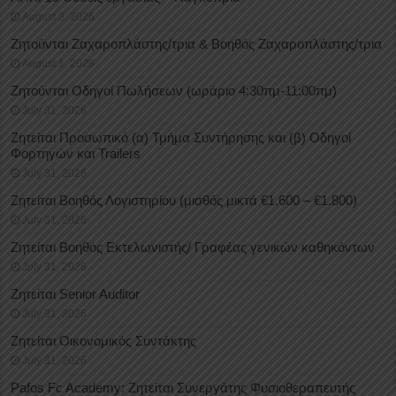
August 3, 2026
Ζητούνται Ζαχαροπλάστης/τρια & Βοηθός Ζαχαροπλάστης/τρια
August 1, 2026
Ζητούνται Οδηγοί Πωλήσεων (ωράριο 4:30πμ-11:00πμ)
July 31, 2026
Ζητείται Προσωπικό (α) Τμήμα Συντήρησης και (β) Οδηγοί
Φορτηγών και Trailers
July 31, 2026
Ζητείται Βοηθός Λογιστηρίου (μισθός μικτά €1.600 – €1.800)
July 31, 2026
Ζητείται Βοηθός Εκτελωνιστής/ Γραφέας γενικών καθηκόντων
July 31, 2026
Ζητείται Senior Auditor
July 31, 2026
Ζητείται Οικονομικός Συντάκτης
July 31, 2026
Pafos Fc Academy: Ζητείται Συνεργάτης Φυσιοθεραπευτής