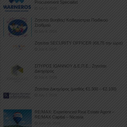
Procurement Specialist
July 9, 2026
Ζητείται Βοηθός/ Καθαρίστρια Παιδικού
Σταθμού
July 8, 2026
Ζητείται SECURITY OFFICER (€8,75 την ώρα)
July 8, 2026
ΣΠΥΡΟΣ ΙΩΑΝΝΟΥ Δ.Ε.Π.Ε.: Ζητείται
Δικηγόρος
July 8, 2026
Ζητείται Δικηγόρος (μισθός €1.300 – €2.100)
July 7, 2026
RE/MAX: Experienced Real Estate Agent –
RE/MAX Capital – Nicosia
June 29, 2026