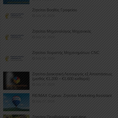
Ζητείται Βοηθός Γραφείου
July 30, 2026
Ζητείται Μηχανολόγος Μηχανικός
July 30, 2026
Ζητείται Χειριστής Μηχανημάτων CNC
July 29, 2026
Ζητείται Διοικητική Λειτουργός εξ Αποστάσεως
(μισθός €1.200 – €1.600 καθαρά)
July 27, 2026
RE/MAX Cyprus: Ζητείται Marketing Assistant
July 27, 2026
Ζητείται Περιβολάρης part-time