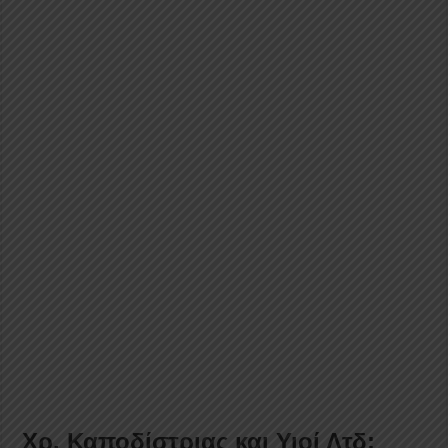
Χρ. Καποδίστριας και Υιοί Λτδ: