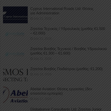
Cyprus International Roads Ltd: Θέσεις
για Administration
July 21, 2026
Ζητείται Τεχνικός / Υδραυλικός (μισθός €1.500
– €2.000)
July 21, 2026
Ζητείται Βοηθός Τεχνικού / Βοηθός Υδραυλικού
(μισθός €1.300 – €1.600)
July 21, 2026
Ζητείται Βοηθός Παιδιάτρου (μισθός: €1.200)
July 18, 2026
Abelair Aviation: Θέσεις εργασίας (δεν
απαιτείται εμπειρία)
July 17, 2026
Globalserve Consultants Ltd: Ζητείται Junior