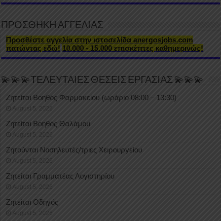
ΠΡΟΣΘΗΚΗ ΑΓΓΕΛΙΑΣ
Προσθέστε αγγελία στην ιστοσελίδα anergosjobs.com
πατώντας εδώ!
10.000 - 15.000 επισκέπτες καθημερινώς!
💫💫💫ΤΕΛΕΥΤΑΙΕΣ ΘΕΣΕΙΣ ΕΡΓΑΣΙΑΣ 💫💫💫
Ζητείται Βοηθός Φαρμακείου (ωράριο 08:00 – 13:30)
August 5, 2026
Ζητείται Βοηθός Θαλάμου
August 5, 2026
Ζητούνται Νοσηλευτές/τριες Χειρουργείου
August 5, 2026
Ζητείται Γραμματέας Λογιστηρίου
August 5, 2026
Ζητείται Οδηγός
August 5, 2026