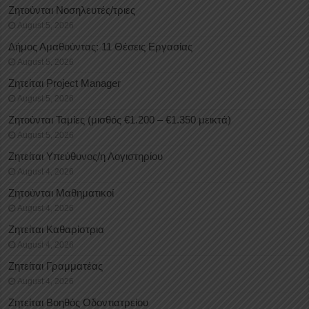
Ζητούνται Νοσηλευτές/τριες
August 5, 2026
Δήμος Αμαθούντας: 11 Θέσεις Εργασίας
August 5, 2026
Ζητείται Project Manager
August 5, 2026
Ζητούνται Ταμίες (μισθός €1.200 – €1.350 μεικτά)
August 5, 2026
Ζητείται Υπεύθυνος/η Λογιστηρίου
August 4, 2026
Ζητούνται Μαθηματικοί
August 4, 2026
Ζητείται Καθαρίστρια
August 4, 2026
Ζητείται Γραμματέας
August 4, 2026
Ζητείται Βοηθός Οδοντιατρείου