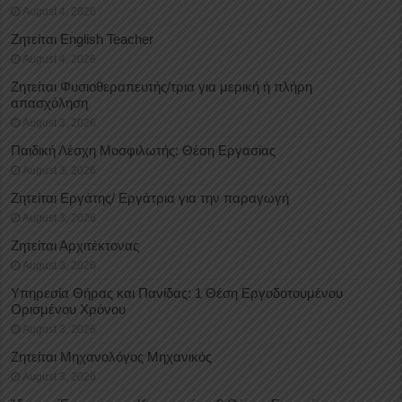
August 4, 2026
Ζητείται English Teacher
August 4, 2026
Ζητείται Φυσιοθεραπευτής/τρια για μερική ή πλήρη
απασχόληση
August 3, 2026
Παιδική Λέσχη Μοσφιλωτής: Θέση Εργασίας
August 3, 2026
Ζητείται Εργάτης/ Εργάτρια για την παραγωγή
August 3, 2026
Ζητείται Αρχιτέκτονας
August 3, 2026
Υπηρεσία Θήρας και Πανίδας: 1 Θέση Eργοδοτουμένου
Oρισμένου Xρόνου
August 3, 2026
Ζητείται Μηχανολόγος Μηχανικός
August 3, 2026