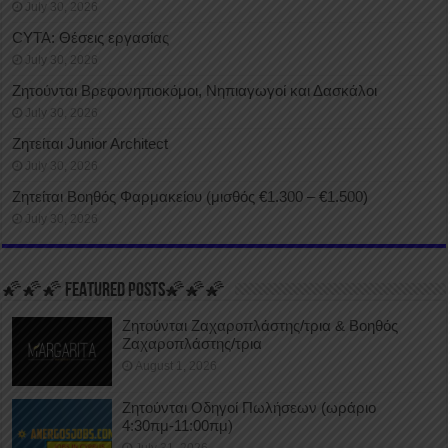
July 30, 2026
CYTA: Θέσεις εργασίας
July 30, 2026
Ζητούνται Βρεφονηπιοκόμοι, Νηπιαγωγοί και Δασκάλοι
July 30, 2026
Ζητείται Junior Architect
July 30, 2026
Ζητείται Βοηθός Φαρμακείου (μισθός €1.300 – €1.500)
July 30, 2026
🌠🌠🌠 FEATURED POSTS🌠🌠🌠
Ζητούνται Ζαχαροπλάστης/τρια & Βοηθός
Ζαχαροπλάστης/τρια
August 1, 2026
Ζητούνται Οδηγοί Πωλήσεων (ωράριο
4:30πμ-11:00πμ)