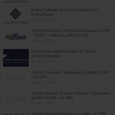
Gallop Catering: Ζητούνται Καθαριστές /
Καθαρίστριες
July 23, 2026
Ζητείται Μάγειρας/ Μαγείρισσα (ωράριο 07:00
– 15:00) – καθαρός μισθός €1.600
July 23, 2026
Cyprus International Roads Ltd: Θέσεις
για Administration
July 21, 2026
Ζητείται Τεχνικός / Υδραυλικός (μισθός €1.500
– €2.000)
July 21, 2026
Ζητείται Βοηθός Τεχνικού / Βοηθός Υδραυλικού
(μισθός €1.300 – €1.600)
July 21, 2026
Ζητείται Βοηθός Παιδιάτρου (μισθός: €1.200)