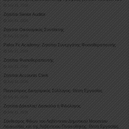
July 31, 2026
Ζητείται Senior Auditor
July 31, 2026
Ζητείται Οικονομικός Συντάκτης
July 31, 2026
Pafos Fc Academy: Ζητείται Συνεργάτης Φυσιοθεραπευτής
July 31, 2026
Ζητείται Φυσιοθεραπευτής
July 31, 2026
Ζητείται Accounts Clerk
July 31, 2026
Παγκύπριος Δικηγορικός Σύλλογος: Θέση Εργασίας
July 31, 2026
Ζητείται Δάκαλος/ Δασκάλα ή Φιλόλογος
July 31, 2026
Σύνδεσμος Φίλων του Λεβέντειου Δημοτικού Μουσείου
Λευκωσίας και της Λεβέντειου Πινακοθήκης: Θέση Εργασίας