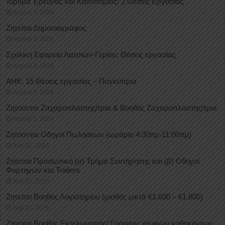
Ίδρυμα Έρευνας και Καινοτομίας: 2 Θέσεις Εργασίας
August 3, 2026
Ζητείται Δημοσιογράφος
August 3, 2026
Σχολική Εφορεία Λατσιών-Γερίου: Θέσεις εργασίας
August 3, 2026
ΑΗΚ: 15 Θέσεις εργασίας – Παγκύπρια
August 3, 2026
Ζητούνται Ζαχαροπλάστης/τρια & Βοηθός Ζαχαροπλάστης/τρια
August 1, 2026
Ζητούνται Οδηγοί Πωλήσεων (ωράριο 4:30πμ-11:00πμ)
July 31, 2026
Ζητείται Προσωπικό (α) Τμήμα Συντήρησης και (β) Οδηγοί
Φορτηγών και Trailers
July 31, 2026
Ζητείται Βοηθός Λογιστηρίου (μισθός μικτά €1.600 – €1.800)
July 31, 2026
Ζητείται Βοηθός Εκτελωνιστής/ Γραφέας γενικών καθηκόντων