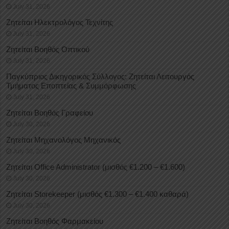
July 31, 2026
Ζητείται Ηλεκτρολόγος Τεχνίτης
July 31, 2026
Ζητείται Βοηθός Οπτικού
July 31, 2026
Παγκύπριος Δικηγορικός Σύλλογος: Ζητείται Λειτουργός
Τμήματος Εποπτείας & Συμμόρφωσης
July 31, 2026
Ζητείται Βοηθός Γραφείου
July 30, 2026
Ζητείται Μηχανολόγος Μηχανικός
July 30, 2026
Ζητείται Office Administrator (μισθός €1.200 – €1.600)
July 30, 2026
Ζητείται Storekeeper (μισθός €1.300 – €1.400 καθαρά)
July 30, 2026
Ζητείται Βοηθός Φαρμακείου