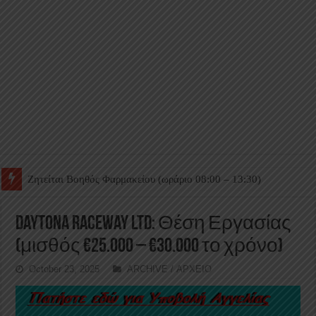
Ζητείται Βοηθός Θαλάμου
Daytona Raceway Ltd: Θέση Εργασίας
(μισθός €25.000 – €30.000 το χρόνο)
October 23, 2025
ARCHIVE / ΑΡΧΕΙΟ