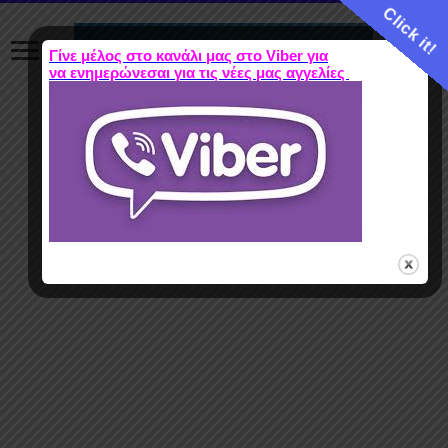
Click it!
Γίνε μέλος στο κανάλι μας στο Viber για
να ενημερώνεσαι για τις νέες μας αγγελίες