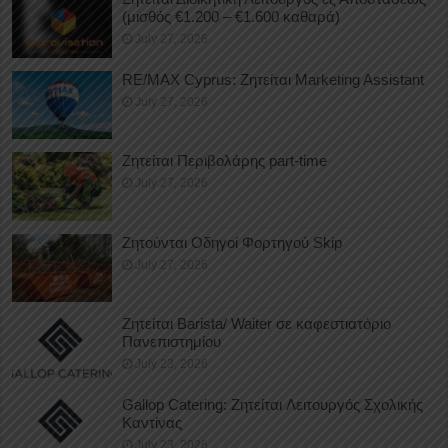
(μισθός €1.200 – €1.600 καθαρά)
July 27, 2026
RE/MAX Cyprus: Ζητείται Marketing Assistant
July 27, 2026
Ζητείται Περιβολάρης part-time
July 27, 2026
Ζητούνται Οδηγοί Φορτηγού Skip
July 27, 2026
Ζητείται Barista/ Waiter σε καφεστιατόριο
Πανεπιστημίου
July 23, 2026
Gallop Catering: Ζητείται Λειτουργός Σχολικής
Καντίνας
July 23, 2026