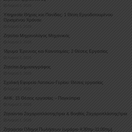
August 3, 2026
Υπηρεσία Θήρας και Πανίδας: 1 Θέση Eργοδοτουμένου
Oρισμένου Xρόνου
August 3, 2026
Ζητείται Μηχανολόγος Μηχανικός
August 3, 2026
Ίδρυμα Έρευνας και Καινοτομίας: 2 Θέσεις Εργασίας
August 3, 2026
Ζητείται Δημοσιογράφος
August 3, 2026
Σχολική Εφορεία Λατσιών-Γερίου: Θέσεις εργασίας
August 3, 2026
ΑΗΚ: 15 Θέσεις εργασίας – Παγκύπρια
August 3, 2026
Ζητούνται Ζαχαροπλάστης/τρια & Βοηθός Ζαχαροπλάστης/τρια
August 1, 2026
Ζητούνται Οδηγοί Πωλήσεων (ωράριο 4:30πμ-11:00πμ)