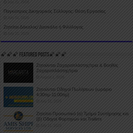
July 31, 2026
Παγκύπριος Δικηγορικός Σύλλογος: Θέση Εργασίας
July 31, 2026
Ζητείται Δάκαλος/ Δασκάλα ή Φιλόλογος
July 31, 2026
🌠🌠🌠 FEATURED POSTS🌠🌠🌠
Ζητούνται Ζαχαροπλάστης/τρια & Βοηθός
Ζαχαροπλάστης/τρια
August 1, 2026
Ζητούνται Οδηγοί Πωλήσεων (ωράριο
4:30πμ-11:00πμ)
July 31, 2026
Ζητείται Προσωπικό (α) Τμήμα Συντήρησης και
(β) Οδηγοί Φορτηγών και Trailers
July 31, 2026