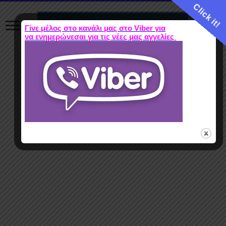
Click it!
Γίνε μέλος στο κανάλι μας στο Viber για
να ενημερώνεσαι για τις νέες μας αγγελίες