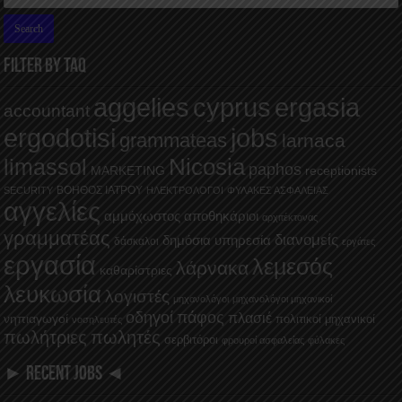
FILTER BY TAQ
aggelies
cyprus
ergasia
accountant
ergodotisi
jobs
grammateas
larnaca
Nicosia
limassol
paphos
MARKETING
receptionists
ΒΟΗΘΟΣ ΙΑΤΡΟΥ
SECURITY
ΗΛΕΚΤΡΟΛΟΓΟΙ
ΦΥΛΑΚΕΣ ΑΣΦΑΛΕΙΑΣ
αγγελίες
αμμόχωστος
αποθηκάριοι
αρχιτέκτονας
γραμματέας
διανομείς
δημόσια υπηρεσία
δάσκαλοι
εργάτες
εργασία
λεμεσός
λάρνακα
καθαρίστριες
λευκωσία
λογιστές
μηχανολόγοι
μηχανολόγοι μηχανικοί
οδηγοί
πάφος
πλασιέ
νηπιαγωγοί
πολιτικοί μηχανικοί
νοσηλευτές
πωλήτριες
πωλητές
σερβιτόροι
φρουροί ασφαλείας
φύλακες
► RECENT JOBS ◄