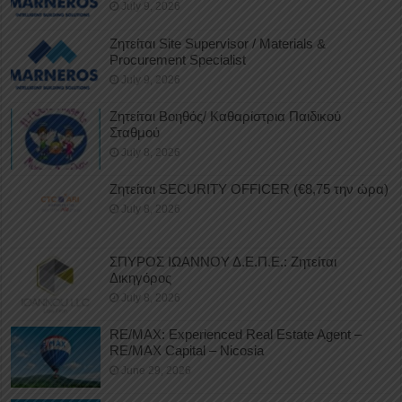
July 9, 2026
Ζητείται Site Supervisor / Materials &
Procurement Specialist
July 9, 2026
Ζητείται Βοηθός/ Καθαρίστρια Παιδικού
Σταθμού
July 8, 2026
Ζητείται SECURITY OFFICER (€8,75 την ώρα)
July 8, 2026
ΣΠΥΡΟΣ ΙΩΑΝΝΟΥ Δ.Ε.Π.Ε.: Ζητείται
Δικηγόρος
July 8, 2026
RE/MAX: Experienced Real Estate Agent –
RE/MAX Capital – Nicosia
June 29, 2026