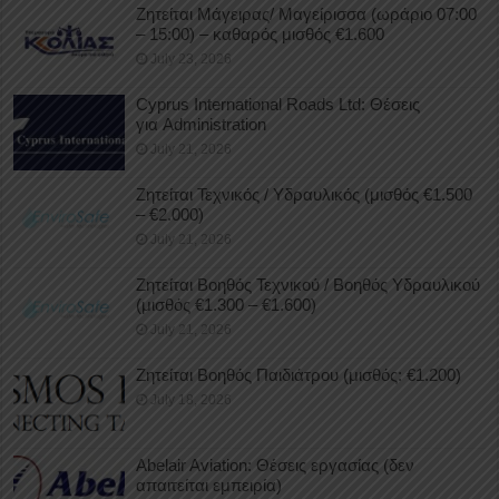
Ζητείται Μάγειρας/ Μαγείρισσα (ωράριο 07:00
– 15:00) – καθαρός μισθός €1.600
July 23, 2026
Cyprus International Roads Ltd: Θέσεις
για Administration
July 21, 2026
Ζητείται Τεχνικός / Υδραυλικός (μισθός €1.500
– €2.000)
July 21, 2026
Ζητείται Βοηθός Τεχνικού / Βοηθός Υδραυλικού
(μισθός €1.300 – €1.600)
July 21, 2026
Ζητείται Βοηθός Παιδιάτρου (μισθός: €1.200)
July 18, 2026
Abelair Aviation: Θέσεις εργασίας (δεν
απαιτείται εμπειρία)