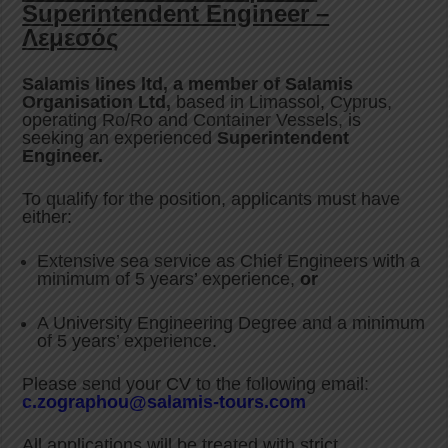
Superintendent Engineer –
Λεμεσός
Salamis lines ltd,
a member of Salamis
Organisation Ltd,
based in Limassol, Cyprus,
operating Ro/Ro and Container Vessels, is
seeking an experienced
Superintendent
Engineer.
To qualify for the position, applicants must have
either:
Extensive sea service as Chief Engineers with a
minimum of 5 years’ experience,
or
A University Engineering Degree and a minimum
of 5 years’ experience.
Please send your CV to the following email:
c.zographou@salamis-tours.com
All applications will be treated with strict