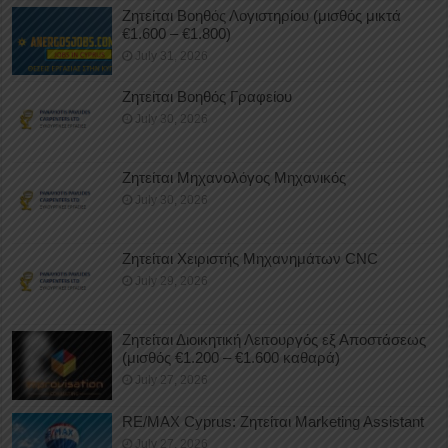
Ζητείται Βοηθός Λογιστηρίου (μισθός μικτά
€1.600 – €1.800)
July 31, 2026
Ζητείται Βοηθός Γραφείου
July 30, 2026
Ζητείται Μηχανολόγος Μηχανικός
July 30, 2026
Ζητείται Χειριστής Μηχανημάτων CNC
July 29, 2026
Ζητείται Διοικητική Λειτουργός εξ Αποστάσεως
(μισθός €1.200 – €1.600 καθαρά)
July 27, 2026
RE/MAX Cyprus: Ζητείται Marketing Assistant
July 27, 2026