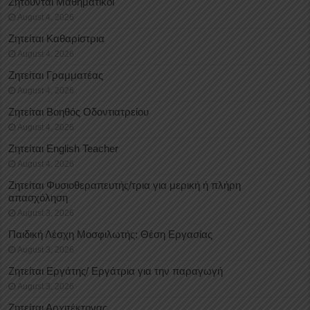
Ζητούνται Μαθηματικοί
August 4, 2026
Ζητείται Καθαρίστρια
August 4, 2026
Ζητείται Γραμματέας
August 4, 2026
Ζητείται Βοηθός Οδοντιατρείου
August 4, 2026
Ζητείται English Teacher
August 4, 2026
Ζητείται Φυσιοθεραπευτής/τρια για μερική ή πλήρη
απασχόληση
August 3, 2026
Παιδική Λέσχη Μοσφιλωτής: Θέση Εργασίας
August 3, 2026
Ζητείται Εργάτης/ Εργάτρια για την παραγωγή
August 3, 2026
Ζητείται Αρχιτέκτονας