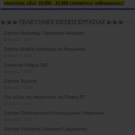
πατώντας εδώ!
10.000 - 15.000 επισκέπτες καθημερινώς!
💫💫💫ΤΕΛΕΥΤΑΙΕΣ ΘΕΣΕΙΣ ΕΡΓΑΣΙΑΣ 💫💫💫
Ζητείται Marketing / Operations Assistant
August 7, 2026
Ζητείται Βοηθός Αποθήκης σε Φαρμακείο
August 7, 2026
Ζητούνται Οδηγοί Ταξί
August 7, 2026
Ζητείται Τεχνικός
August 7, 2026
Γίνε μέλος της οικογένειας της Πάφος FC
August 7, 2026
Ζητείται Προϊστάμενος/η Λειτουργικών Υπηρεσιών
August 7, 2026
Ζητείται Υπεύθυνη Γραφείου/ Γραμματέας