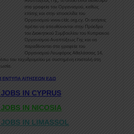
Αναπτύξεως Γης, το οποίο είναι διαθέσιμο
στα γραφεία του Οργανισμού, καθώς
επίσης και στην ιστοσελίδα του
Οργανισμού www.cldc.org.cy. Οι αιτήσεις
πρέπει να απευθύνονται στην Πρόεδρο
του Διοικητικού Συμβουλίου του Κυπριακού
Οργανισμού Αναπτύξεως Γης και να
παραδίνονται στα γραφεία του
Οργανισμού Λεωφόρος Αθαλάσσας 14,
μέσω του ταχυδρομείου με συστημένη επιστολή στη
κωσία.
Ι ΕΝΤΥΠΑ ΑΙΤΗΣΕΩΝ ΕΔΩ
 JOBS IN CYPRUS
 JOBS IN NICOSIA
 JOBS IN LIMASSOL