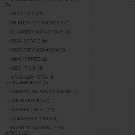
(3)
PART-TIME
(13)
PILATES INSTRUCTORS
(1)
QUANTITY SURVEYORS
(1)
REAL ESTATE
(6)
SECURITY/ ΑΣΦΑΛΕΙΑ
(3)
ΑΙΜΟΛΗΠΤΕΣ
(2)
ΑΙΣΘΗΤΙΚΟΙ
(1)
ΑΛΛΑ / ΔΙΑΦΟΡΑ / ΜΗ
ΤΑΞΙΝΟΜΗΜΕΝΑ
(1)
ΑΝΘΡΩΠΙΝΟ ΔΥΝΑΜΙΚΟ/HR
(1)
ΑΠΟΘΗΚΑΡΙΟΙ
(2)
ΑΡΧΙΤΕΚΤΟΝΕΣ
(12)
ΑΣΦΑΛΕΙΑ & ΥΓΕΙΑ
(3)
ΒΟΗΘΟΙ ΟΔΟΝΤΙΑΤΡΟΥ/
ΙΑΤΡΟΥ
(10)