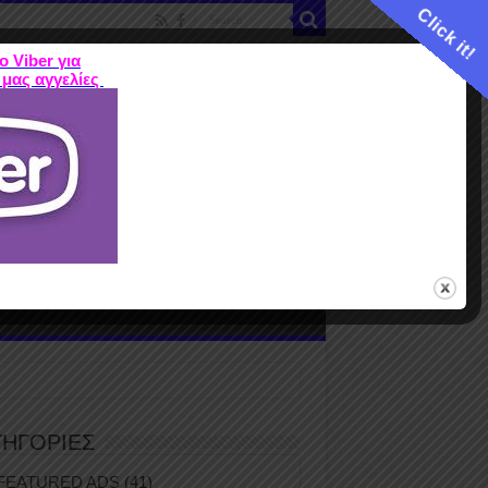
Click it!
ο Viber για
 μας αγγελίες
ME
FEATURED ADS
ΤΙΜΕΣ
Terms
ΤΗΓΟΡΙΕΣ
FEATURED ADS
(41)