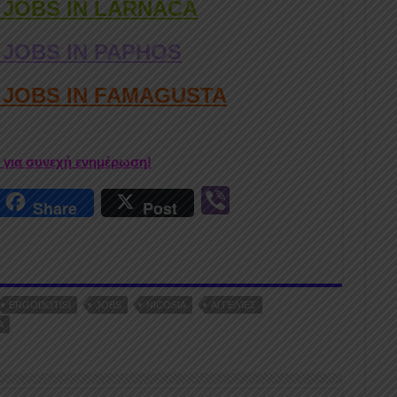
 JOBS IN LARNACA
 JOBS IN PAPHOS
D JOBS IN FAMAGUSTA
r για συνεχή ενημέρωση!
r
Vi
Share
Post
n
b
er
ERGODOTISI
JOBS
NICOSIA
ΑΓΓΕΛΊΕΣ
Α