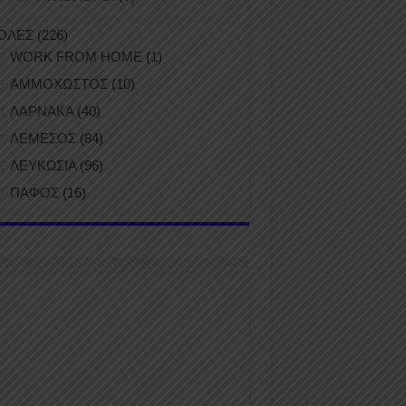
ΟΛΕΣ
(226)
WORK FROM HOME
(1)
ΑΜΜΟΧΩΣΤΟΣ
(10)
ΛΑΡΝΑΚΑ
(40)
ΛΕΜΕΣΟΣ
(84)
ΛΕΥΚΩΣΙΑ
(96)
ΠΑΦΟΣ
(16)