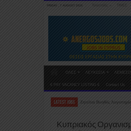
Τελευταίες
ΤΙΜΕΣ
FRIDAY , 7 AUGUST 2026
ΟΛΕΣ
ΛΕΥΚΩΣΙΑ
ΛΕΜΕΣΟ
€ PAY VACANCY LISTING €
Contact Us
LATEST JOBS
Ζητείται Βοηθός Λογιστηρί
Κυπριακός Οργανισμ