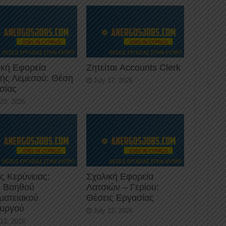
ική Εφορεία
Ζητείται Accounts Clerk
κής Λεμεσού: Θέση
July 17, 2026
σίας
 20, 2026
ς Κερύνειας:
Σχολική Εφορεία
 Βοηθού
Λατσιών – Γερίου:
ματειακού
Θέσεις Εργασίας
ουργού
July 12, 2026
 12, 2026