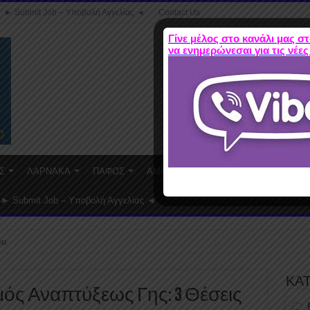
► Submit Job – Υποβολή Αγγελίας ◄
Contact Us
Γίνε μέλος στο κανάλι μας στ
να ενημερώνεσαι για τις νέες
Σ
ΛΑΡΝΑΚΑ
ΠΑΦΟΣ
ΑΜΜΟΧΩΣΤΟΣ
WORK FROM HO
► Submit Job – Υποβολή Αγγελίας ◄
ου
ΚΑ
ός Αναπτύξεως Γης: 3 Θέσεις