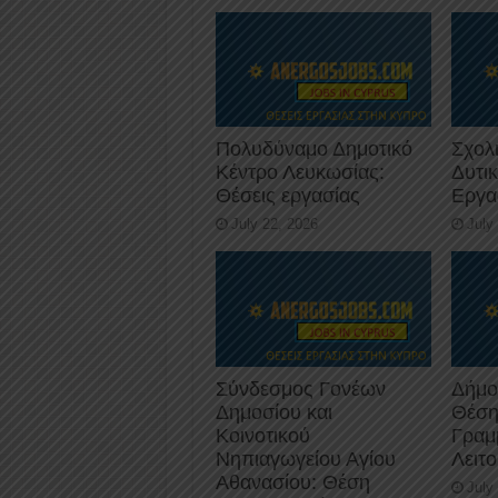
k
Πολυδύναμο Δημοτικό
Σχολ
Κέντρο Λευκωσίας:
Δυτι
Θέσεις εργασίας
Εργα
July 22, 2026
July
Σύνδεσμος Γονέων
Δήμο
Δημοσίου και
Θέση
Κοινοτικού
Γραμ
Νηπιαγωγείου Αγίου
Λειτ
Αθανασίου: Θέση
July