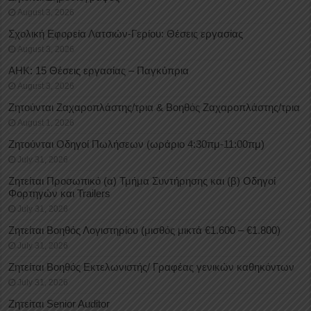
August 3, 2026
Σχολική Εφορεία Λατσιών-Γερίου: Θέσεις εργασίας
August 3, 2026
ΑΗΚ: 15 Θέσεις εργασίας – Παγκύπρια
August 3, 2026
Ζητούνται Ζαχαροπλάστης/τρια & Βοηθός Ζαχαροπλάστης/τρια
August 1, 2026
Ζητούνται Οδηγοί Πωλήσεων (ωράριο 4:30πμ-11:00πμ)
July 31, 2026
Ζητείται Προσωπικό (α) Τμήμα Συντήρησης και (β) Οδηγοί
Φορτηγών και Trailers
July 31, 2026
Ζητείται Βοηθός Λογιστηρίου (μισθός μικτά €1.600 – €1.800)
July 31, 2026
Ζητείται Βοηθός Εκτελωνιστής/ Γραφέας γενικών καθηκόντων
July 31, 2026
Ζητείται Senior Auditor