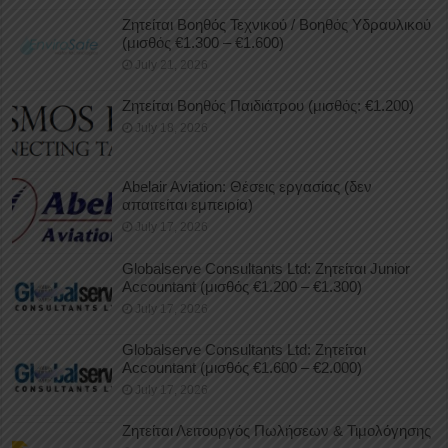
Ζητείται Βοηθός Τεχνικού / Βοηθός Υδραυλικού
(μισθός €1.300 – €1.600)
July 21, 2026
Ζητείται Βοηθός Παιδιάτρου (μισθός: €1.200)
July 18, 2026
Abelair Aviation: Θέσεις εργασίας (δεν
απαιτείται εμπειρία)
July 17, 2026
Globalserve Consultants Ltd: Ζητείται Junior
Accountant (μισθός €1.200 – €1.300)
July 17, 2026
Globalserve Consultants Ltd: Ζητείται
Accountant (μισθός €1.600 – €2.000)
July 17, 2026
Ζητείται Λειτουργός Πωλήσεων & Τιμολόγησης