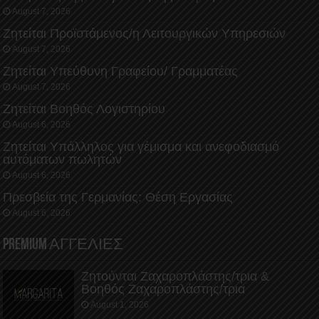
August 7, 2026
Ζητείται Προϊστάμενος/η Λειτουργικών Υπηρεσιών
August 7, 2026
Ζητείται Υπεύθυνη Γραφείου/ Γραμματέας
August 7, 2026
Ζητείται Βοηθός Λογιστηρίου
August 6, 2026
Ζητείται Υπάλληλος για γέμισμα και ανεφοδιασμό
αυτόματων πωλητών
August 6, 2026
Πρεσβεία της Γερμανίας: Θέση Εργασίας
August 6, 2026
PREMIUM ΑΓΓΕΛΙΕΣ
Ζητούνται Ζαχαροπλάστης/τρια &
Βοηθός Ζαχαροπλάστης/τρια
August 1, 2026