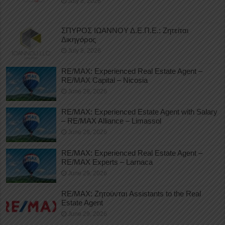
July 8, 2026
ΣΠΥΡΟΣ ΙΩΑΝΝΟΥ Δ.Ε.Π.Ε.: Ζητείται
Δικηγόρος
July 8, 2026
RE/MAX: Experienced Real Estate Agent –
RE/MAX Capital – Nicosia
June 29, 2026
RE/MAX: Experienced Estate Agent with Salary
– RE/MAX Alliance – Limassol
June 29, 2026
RE/MAX: Experienced Real Estate Agent –
RE/MAX Experts – Larnaca
June 29, 2026
RE/MAX: Ζητούνται Assistants to the Real
Estate Agent
June 29, 2026