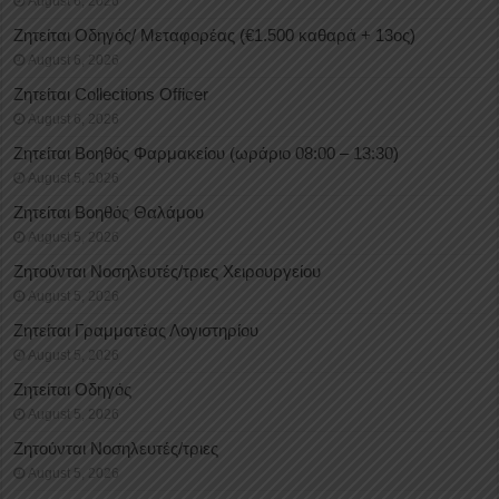
August 6, 2026
Ζητείται Οδηγός/ Μεταφορέας (€1.500 καθαρά + 13ος)
August 6, 2026
Ζητείται Collections Officer
August 6, 2026
Ζητείται Βοηθός Φαρμακείου (ωράριο 08:00 – 13:30)
August 5, 2026
Ζητείται Βοηθός Θαλάμου
August 5, 2026
Ζητούνται Νοσηλευτές/τριες Χειρουργείου
August 5, 2026
Ζητείται Γραμματέας Λογιστηρίου
August 5, 2026
Ζητείται Οδηγός
August 5, 2026
Ζητούνται Νοσηλευτές/τριες
August 5, 2026