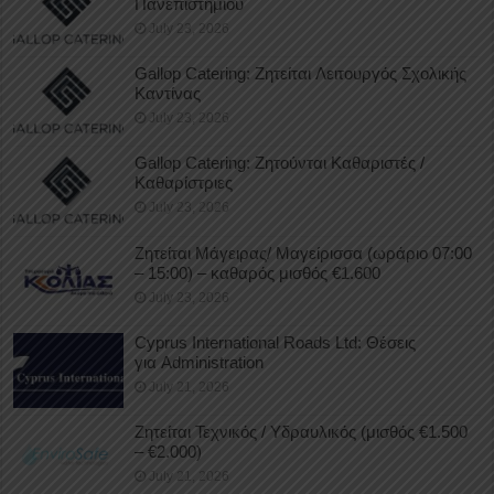
Πανεπιστημίου
July 23, 2026
Gallop Catering: Ζητείται Λειτουργός Σχολικής
Καντίνας
July 23, 2026
Gallop Catering: Ζητούνται Καθαριστές /
Καθαρίστριες
July 23, 2026
Ζητείται Μάγειρας/ Μαγείρισσα (ωράριο 07:00
– 15:00) – καθαρός μισθός €1.600
July 23, 2026
Cyprus International Roads Ltd: Θέσεις
για Administration
July 21, 2026
Ζητείται Τεχνικός / Υδραυλικός (μισθός €1.500
– €2.000)
July 21, 2026