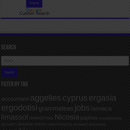
Custom Search
Search
FILTER BY TAQ
aggelies
cyprus
ergasia
accountant
ergodotisi
jobs
grammateas
larnaca
Nicosia
limassol
paphos
MARKETING
receptionists
ΒΟΗΘΟΣ ΙΑΤΡΟΥ
SECURITY
ΗΛΕΚΤΡΟΛΟΓΟΙ
ΦΥΛΑΚΕΣ ΑΣΦΑΛΕΙΑΣ