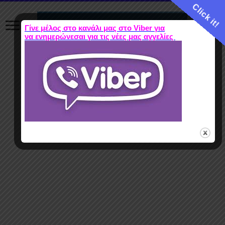
Click it!
Γίνε μέλος στο κανάλι μας στο Viber για
να ενημερώνεσαι για τις νέες μας αγγελίες