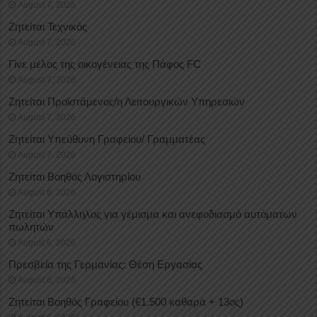
August 7, 2026
Ζητείται Τεχνικός
August 7, 2026
Γίνε μέλος της οικογένειας της Πάφος FC
August 7, 2026
Ζητείται Προϊστάμενος/η Λειτουργικών Υπηρεσιών
August 7, 2026
Ζητείται Υπεύθυνη Γραφείου/ Γραμματέας
August 7, 2026
Ζητείται Βοηθός Λογιστηρίου
August 6, 2026
Ζητείται Υπάλληλος για γέμισμα και ανεφοδιασμό αυτόματων
πωλητών
August 6, 2026
Πρεσβεία της Γερμανίας: Θέση Εργασίας
August 6, 2026
Ζητείται Βοηθός Γραφείου (€1.500 καθαρά + 13ος)