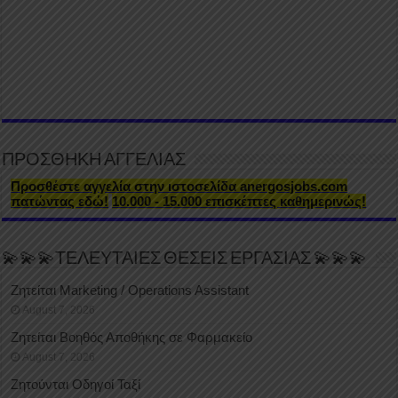
ΠΡΟΣΘΗΚΗ ΑΓΓΕΛΙΑΣ
Προσθέστε αγγελία στην ιστοσελίδα anergosjobs.com
πατώντας εδώ!
10.000 - 15.000 επισκέπτες καθημερινώς!
💫💫💫ΤΕΛΕΥΤΑΙΕΣ ΘΕΣΕΙΣ ΕΡΓΑΣΙΑΣ 💫💫💫
Ζητείται Marketing / Operations Assistant
August 7, 2026
Ζητείται Βοηθός Αποθήκης σε Φαρμακείο
August 7, 2026
Ζητούνται Οδηγοί Ταξί