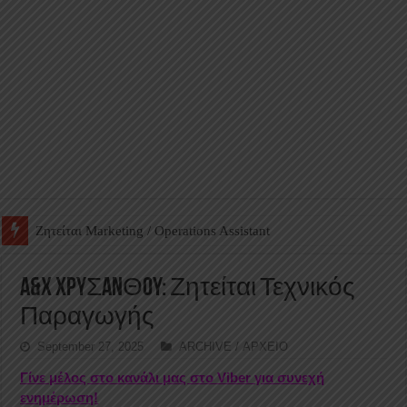
Ζητείται Βοηθός Αποθήκης σε Φαρμακείο
A&X XPYΣANΘOY: Ζητείται Τεχνικός
Παραγωγής
September 27, 2025
ARCHIVE / ΑΡΧΕΙΟ
Γίνε μέλος στο κανάλι μας στο Viber για συνεχή
ενημέρωση!