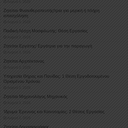
August 4, 2026
Ζητείται Φυσιοθεραπευτής/τρια για μερική ή πλήρη
απασχόληση
August 3, 2026
Παιδική Λέσχη Μοσφιλωτής: Θέση Εργασίας
August 3, 2026
Ζητείται Εργάτης/ Εργάτρια για την παραγωγή
August 3, 2026
Ζητείται Αρχιτέκτονας
August 3, 2026
Υπηρεσία Θήρας και Πανίδας: 1 Θέση Eργοδοτουμένου
Oρισμένου Xρόνου
August 3, 2026
Ζητείται Μηχανολόγος Μηχανικός
August 3, 2026
Ίδρυμα Έρευνας και Καινοτομίας: 2 Θέσεις Εργασίας
August 3, 2026
Ζητείται Δημοσιογράφος