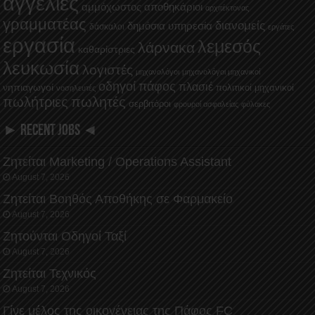
αγγελίες
αμμόχωστος
αποθηκάριοι
αρχιτέκτονας
γραμματέας
διανομείς
δημόσια υπηρεσία
δάσκαλοι
εργάτες
εργασία
λεμεσός
λάρνακα
καθαρίστριες
λευκωσία
λογιστές
μηχανολόγοι
μηχανολόγοι μηχανικοί
οδηγοί
πάφος
πλασιέ
νηπιαγωγοί
πολιτικοί μηχανικοί
νοσηλευτές
πωλήτριες
πωλητές
σερβιτόροι
φρουροί ασφαλείας
φύλακες
► RECENT JOBS ◄
Ζητείται Marketing / Operations Assistant
August 7, 2026
Ζητείται Βοηθός Αποθήκης σε Φαρμακείο
August 7, 2026
Ζητούνται Οδηγοί Ταξί
August 7, 2026
Ζητείται Τεχνικός
August 7, 2026
Γίνε μέλος της οικογένειας της Πάφος FC