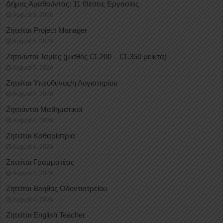
Δήμος Αμαθούντας: 11 Θέσεις Εργασίας
August 5, 2026
Ζητείται Project Manager
August 5, 2026
Ζητούνται Ταμίες (μισθός €1.200 – €1.350 μεικτά)
August 5, 2026
Ζητείται Υπεύθυνος/η Λογιστηρίου
August 4, 2026
Ζητούνται Μαθηματικοί
August 4, 2026
Ζητείται Καθαρίστρια
August 4, 2026
Ζητείται Γραμματέας
August 4, 2026
Ζητείται Βοηθός Οδοντιατρείου
August 4, 2026
Ζητείται English Teacher