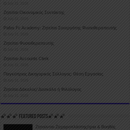
July 31, 2026
Ζητείται Οικονομικός Συντάκτης
July 31, 2026
Pafos Fc Academy: Ζητείται Συνεργάτης Φυσιοθεραπευτής
July 31, 2026
Ζητείται Φυσιοθεραπευτής
July 31, 2026
Ζητείται Accounts Clerk
July 31, 2026
Παγκύπριος Δικηγορικός Σύλλογος: Θέση Εργασίας
July 31, 2026
Ζητείται Δάκαλος/ Δασκάλα ή Φιλόλογος
July 31, 2026
🌠🌠🌠 FEATURED POSTS🌠🌠🌠
Ζητούνται Ζαχαροπλάστης/τρια & Βοηθός