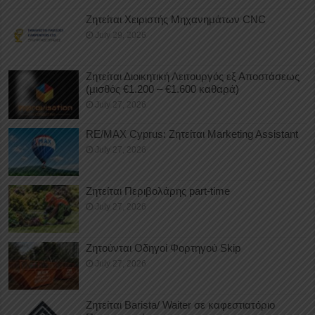
Ζητείται Χειριστής Μηχανημάτων CNC
July 29, 2026
Ζητείται Διοικητική Λειτουργός εξ Αποστάσεως
(μισθός €1.200 – €1.600 καθαρά)
July 27, 2026
RE/MAX Cyprus: Ζητείται Marketing Assistant
July 27, 2026
Ζητείται Περιβολάρης part-time
July 27, 2026
Ζητούνται Οδηγοί Φορτηγού Skip
July 27, 2026
Ζητείται Barista/ Waiter σε καφεστιατόριο