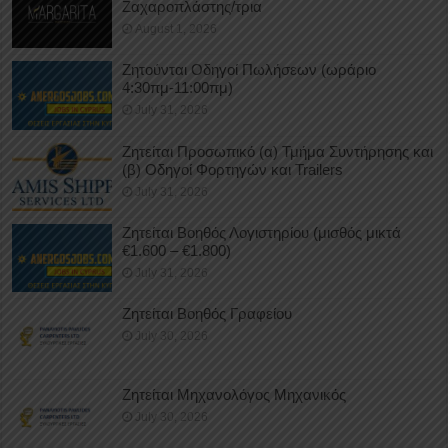
Ζαχαροπλάστης/τρια
August 1, 2026
Ζητούνται Οδηγοί Πωλήσεων (ωράριο
4:30πμ-11:00πμ)
July 31, 2026
Ζητείται Προσωπικό (α) Τμήμα Συντήρησης και
(β) Οδηγοί Φορτηγών και Trailers
July 31, 2026
Ζητείται Βοηθός Λογιστηρίου (μισθός μικτά
€1.600 – €1.800)
July 31, 2026
Ζητείται Βοηθός Γραφείου
July 30, 2026
Ζητείται Μηχανολόγος Μηχανικός
July 30, 2026