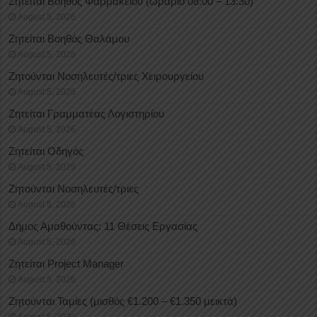
Ζητείται Βοηθός Φαρμακείου (ωράριο 08:00 – 13:30)
August 5, 2026
Ζητείται Βοηθός Θαλάμου
August 5, 2026
Ζητούνται Νοσηλευτές/τριες Χειρουργείου
August 5, 2026
Ζητείται Γραμματέας Λογιστηρίου
August 5, 2026
Ζητείται Οδηγός
August 5, 2026
Ζητούνται Νοσηλευτές/τριες
August 5, 2026
Δήμος Αμαθούντας: 11 Θέσεις Εργασίας
August 5, 2026
Ζητείται Project Manager
August 5, 2026
Ζητούνται Ταμίες (μισθός €1.200 – €1.350 μεικτά)