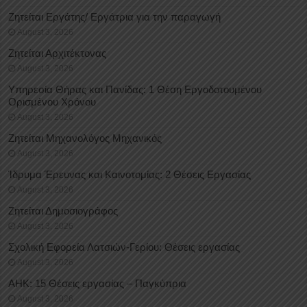
Ζητείται Εργάτης/ Εργάτρια για την παραγωγή
August 3, 2026
Ζητείται Αρχιτέκτονας
August 3, 2026
Υπηρεσία Θήρας και Πανίδας: 1 Θέση Eργοδοτουμένου
Oρισμένου Xρόνου
August 3, 2026
Ζητείται Μηχανολόγος Μηχανικός
August 3, 2026
Ίδρυμα Έρευνας και Καινοτομίας: 2 Θέσεις Εργασίας
August 3, 2026
Ζητείται Δημοσιογράφος
August 3, 2026
Σχολική Εφορεία Λατσιών-Γερίου: Θέσεις εργασίας
August 3, 2026
ΑΗΚ: 15 Θέσεις εργασίας – Παγκύπρια
August 3, 2026