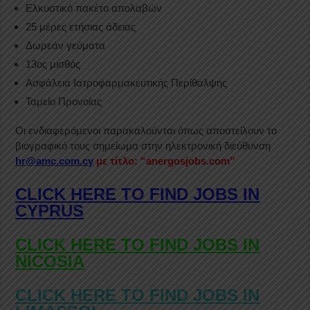
Ελκυστικό πακέτο απολαβών
25 μέρες ετήσιας άδειας
Δωρεάν γεύματα
13ος μισθός
Ασφάλεια Ιατροφαρμακευτικής Περίθαλψης
Ταμείο Προνοίας
Οι ενδιαφερόμενοι παρακαλούνται όπως αποστείλουν το
βιογραφικό τους σημείωμα στην ηλεκτρονική διεύθυνση
hr@amc.com.cy
με τίτλο: “anergosjobs.com”
CLICK HERE TO FIND JOBS IN
CYPRUS
CLICK HERE TO FIND JOBS IN
NICOSIA
CLICK HERE TO FIND JOBS IN