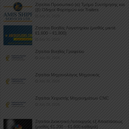
Ζητείται Προσωπικό (α) Τμήμα Συντήρησης και
(β) Οδηγοί Φορτηγών και Trailers
July 31, 2026
Ζητείται Βοηθός Λογιστηρίου (μισθός μικτά
€1.600 – €1.800)
July 31, 2026
Ζητείται Βοηθός Γραφείου
July 30, 2026
Ζητείται Μηχανολόγος Μηχανικός
July 30, 2026
Ζητείται Χειριστής Μηχανημάτων CNC
July 29, 2026
Ζητείται Διοικητική Λειτουργός εξ Αποστάσεως
(μισθός €1.200 – €1.600 καθαρά)