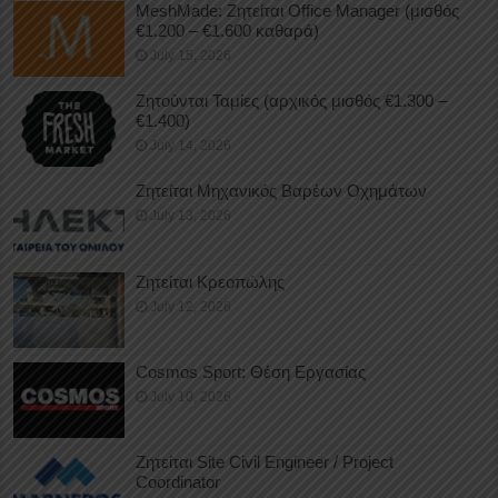
MeshMade: Ζητείται Office Manager (μισθός
€1.200 – €1.600 καθαρά)
July 15, 2026
Ζητούνται Ταμίες (αρχικός μισθός €1.300 –
€1.400)
July 14, 2026
Ζητείται Μηχανικός Βαρέων Οχημάτων
July 13, 2026
Ζητείται Κρεοπώλης
July 12, 2026
Cosmos Sport: Θέση Εργασίας
July 10, 2026
Ζητείται Site Civil Engineer / Project
Coordinator