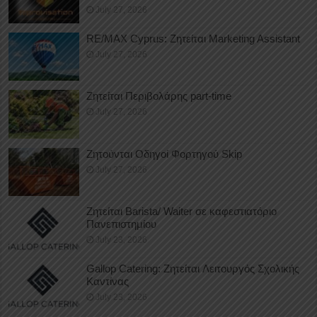
July 27, 2026
RE/MAX Cyprus: Ζητείται Marketing Assistant
July 27, 2026
Ζητείται Περιβολάρης part-time
July 27, 2026
Ζητούνται Οδηγοί Φορτηγού Skip
July 27, 2026
Ζητείται Barista/ Waiter σε καφεστιατόριο
Πανεπιστημίου
July 23, 2026
Gallop Catering: Ζητείται Λειτουργός Σχολικής
Καντίνας
July 23, 2026