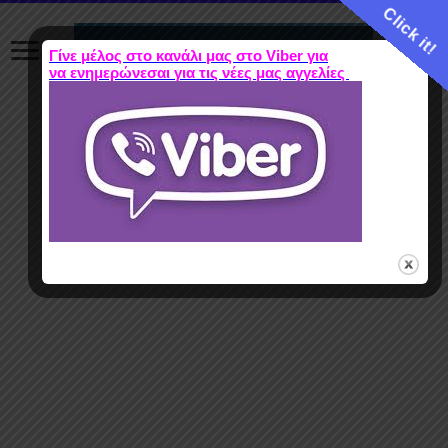
Click it!
Γίνε μέλος στο κανάλι μας στο Viber για
να ενημερώνεσαι για τις νέες μας αγγελίες