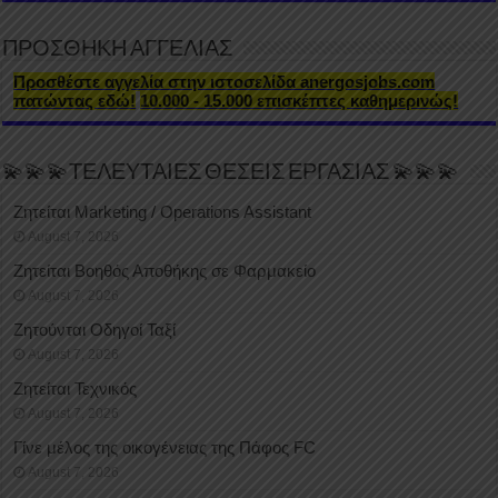
ΠΡΟΣΘΗΚΗ ΑΓΓΕΛΙΑΣ
Προσθέστε αγγελία στην ιστοσελίδα anergosjobs.com
πατώντας εδώ!
10.000 - 15.000 επισκέπτες καθημερινώς!
💫💫💫ΤΕΛΕΥΤΑΙΕΣ ΘΕΣΕΙΣ ΕΡΓΑΣΙΑΣ 💫💫💫
Ζητείται Marketing / Operations Assistant
August 7, 2026
Ζητείται Βοηθός Αποθήκης σε Φαρμακείο
August 7, 2026
Ζητούνται Οδηγοί Ταξί
August 7, 2026
Ζητείται Τεχνικός
August 7, 2026
Γίνε μέλος της οικογένειας της Πάφος FC
August 7, 2026