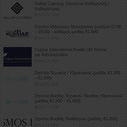
Gallop Catering: Ζητούνται Καθαριστές /
Καθαρίστριες
July 23, 2026
Ζητείται Μάγειρας/ Μαγείρισσα (ωράριο 07:00
– 15:00) – καθαρός μισθός €1.600
July 23, 2026
Cyprus International Roads Ltd: Θέσεις
για Administration
July 21, 2026
Ζητείται Τεχνικός / Υδραυλικός (μισθός €1.500
– €2.000)
July 21, 2026
Ζητείται Βοηθός Τεχνικού / Βοηθός Υδραυλικού
(μισθός €1.300 – €1.600)
July 21, 2026
Ζητείται Βοηθός Παιδιάτρου (μισθός: €1.200)
July 18, 2026