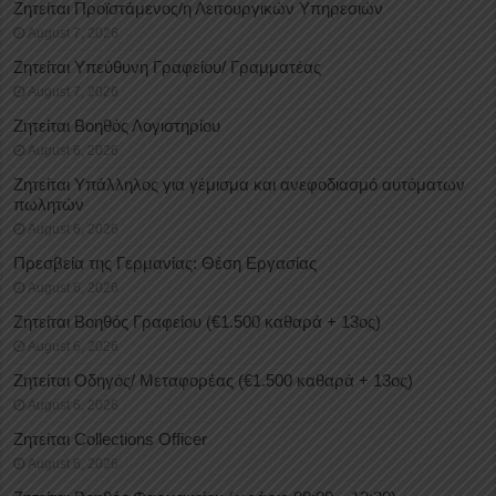
Ζητείται Προϊστάμενος/η Λειτουργικών Υπηρεσιών
August 7, 2026
Ζητείται Υπεύθυνη Γραφείου/ Γραμματέας
August 7, 2026
Ζητείται Βοηθός Λογιστηρίου
August 6, 2026
Ζητείται Υπάλληλος για γέμισμα και ανεφοδιασμό αυτόματων
πωλητών
August 6, 2026
Πρεσβεία της Γερμανίας: Θέση Εργασίας
August 6, 2026
Ζητείται Βοηθός Γραφείου (€1.500 καθαρά + 13ος)
August 6, 2026
Ζητείται Οδηγός/ Μεταφορέας (€1.500 καθαρά + 13ος)
August 6, 2026
Ζητείται Collections Officer
August 6, 2026