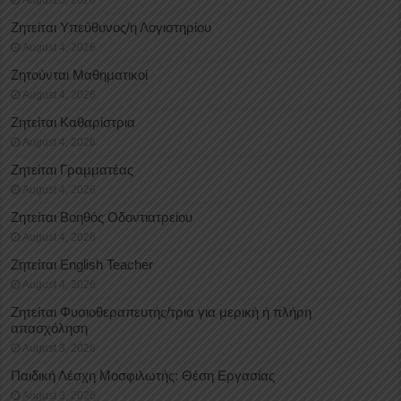
August 5, 2026
Ζητείται Υπεύθυνος/η Λογιστηρίου
August 4, 2026
Ζητούνται Μαθηματικοί
August 4, 2026
Ζητείται Καθαρίστρια
August 4, 2026
Ζητείται Γραμματέας
August 4, 2026
Ζητείται Βοηθός Οδοντιατρείου
August 4, 2026
Ζητείται English Teacher
August 4, 2026
Ζητείται Φυσιοθεραπευτής/τρια για μερική ή πλήρη
απασχόληση
August 3, 2026
Παιδική Λέσχη Μοσφιλωτής: Θέση Εργασίας
August 3, 2026