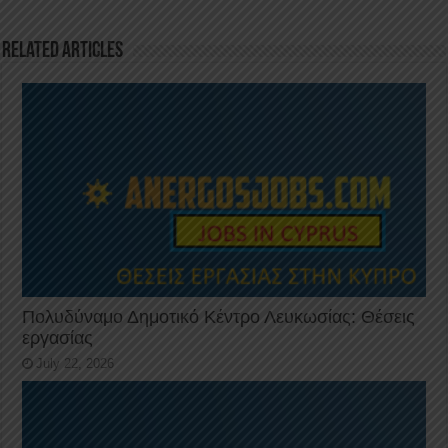
o
n
p
o
p
Related Articles
k
Πολυδύναμο Δημοτικό Κέντρο Λευκωσίας: Θέσεις
εργασίας
July 22, 2026