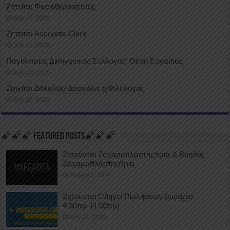
Ζητείται Φυσιοθεραπευτής
July 31, 2026
Ζητείται Accounts Clerk
July 31, 2026
Παγκύπριος Δικηγορικός Σύλλογος: Θέση Εργασίας
July 31, 2026
Ζητείται Δάκαλος/ Δασκάλα ή Φιλόλογος
July 31, 2026
🌠🌠🌠 FEATURED POSTS🌠🌠🌠
Ζητούνται Ζαχαροπλάστης/τρια & Βοηθός
Ζαχαροπλάστης/τρια
August 1, 2026
Ζητούνται Οδηγοί Πωλήσεων (ωράριο
4:30πμ-11:00πμ)
July 31, 2026