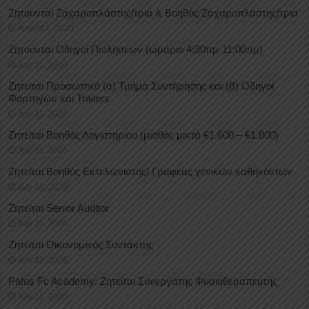
Ζητούνται Ζαχαροπλάστης/τρια & Βοηθός Ζαχαροπλάστης/τρια
August 1, 2026
Ζητούνται Οδηγοί Πωλήσεων (ωράριο 4:30πμ-11:00πμ)
July 31, 2026
Ζητείται Προσωπικό (α) Τμήμα Συντήρησης και (β) Οδηγοί
Φορτηγών και Trailers
July 31, 2026
Ζητείται Βοηθός Λογιστηρίου (μισθός μικτά €1.600 – €1.800)
July 31, 2026
Ζητείται Βοηθός Εκτελωνιστής/ Γραφέας γενικών καθηκόντων
July 31, 2026
Ζητείται Senior Auditor
July 31, 2026
Ζητείται Οικονομικός Συντάκτης
July 31, 2026
Pafos Fc Academy: Ζητείται Συνεργάτης Φυσιοθεραπευτής
July 31, 2026