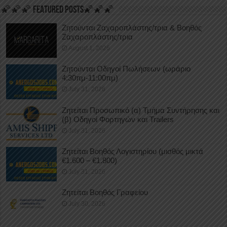
🌠🌠🌠 FEATURED POSTS🌠🌠🌠
Ζητούνται Ζαχαροπλάστης/τρια & Βοηθός
Ζαχαροπλάστης/τρια
August 1, 2026
Ζητούνται Οδηγοί Πωλήσεων (ωράριο
4:30πμ-11:00πμ)
July 31, 2026
Ζητείται Προσωπικό (α) Τμήμα Συντήρησης και
(β) Οδηγοί Φορτηγών και Trailers
July 31, 2026
Ζητείται Βοηθός Λογιστηρίου (μισθός μικτά
€1.600 – €1.800)
July 31, 2026
Ζητείται Βοηθός Γραφείου
July 30, 2026