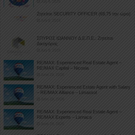
July 8, 2026
Ζητείται SECURITY OFFICER (€8,75 την ώρα)
July 8, 2026
ΣΠΥΡΟΣ ΙΩΑΝΝΟΥ Δ.Ε.Π.Ε.: Ζητείται
Δικηγόρος
July 8, 2026
RE/MAX: Experienced Real Estate Agent –
RE/MAX Capital – Nicosia
June 29, 2026
RE/MAX: Experienced Estate Agent with Salary
– RE/MAX Alliance – Limassol
June 29, 2026
RE/MAX: Experienced Real Estate Agent –
RE/MAX Experts – Larnaca
June 29, 2026