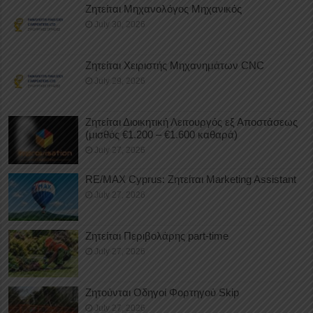
Ζητείται Μηχανολόγος Μηχανικός
July 30, 2026
Ζητείται Χειριστής Μηχανημάτων CNC
July 29, 2026
Ζητείται Διοικητική Λειτουργός εξ Αποστάσεως
(μισθός €1.200 – €1.600 καθαρά)
July 27, 2026
RE/MAX Cyprus: Ζητείται Marketing Assistant
July 27, 2026
Ζητείται Περιβολάρης part-time
July 27, 2026
Ζητούνται Οδηγοί Φορτηγού Skip
July 27, 2026