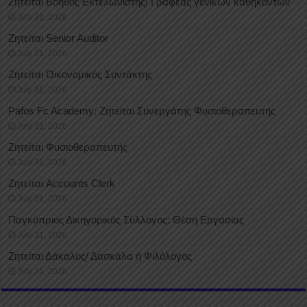
Ζητείται Βοηθός Εκτελωνιστής/ Γραφέας γενικών καθηκόντων
July 31, 2026
Ζητείται Senior Auditor
July 31, 2026
Ζητείται Οικονομικός Συντάκτης
July 31, 2026
Pafos Fc Academy: Ζητείται Συνεργάτης Φυσιοθεραπευτής
July 31, 2026
Ζητείται Φυσιοθεραπευτής
July 31, 2026
Ζητείται Accounts Clerk
July 31, 2026
Παγκύπριος Δικηγορικός Σύλλογος: Θέση Εργασίας
July 31, 2026
Ζητείται Δάκαλος/ Δασκάλα ή Φιλόλογος
July 31, 2026