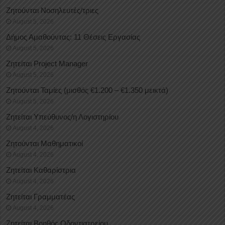
Ζητούνται Νοσηλευτές/τριες
August 5, 2026
Δήμος Αμαθούντας: 11 Θέσεις Εργασίας
August 5, 2026
Ζητείται Project Manager
August 5, 2026
Ζητούνται Ταμίες (μισθός €1.200 – €1.350 μεικτά)
August 5, 2026
Ζητείται Υπεύθυνος/η Λογιστηρίου
August 4, 2026
Ζητούνται Μαθηματικοί
August 4, 2026
Ζητείται Καθαρίστρια
August 4, 2026
Ζητείται Γραμματέας
August 4, 2026
Ζητείται Βοηθός Οδοντιατρείου