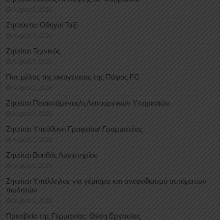
August 7, 2026
Ζητούνται Οδηγοί Ταξί
August 7, 2026
Ζητείται Τεχνικός
August 7, 2026
Γίνε μέλος της οικογένειας της Πάφος FC
August 7, 2026
Ζητείται Προϊστάμενος/η Λειτουργικών Υπηρεσιών
August 7, 2026
Ζητείται Υπεύθυνη Γραφείου/ Γραμματέας
August 7, 2026
Ζητείται Βοηθός Λογιστηρίου
August 6, 2026
Ζητείται Υπάλληλος για γέμισμα και ανεφοδιασμό αυτόματων
πωλητών
August 6, 2026
Πρεσβεία της Γερμανίας: Θέση Εργασίας