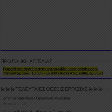
ΠΡΟΣΘΗΚΗ ΑΓΓΕΛΙΑΣ
Προσθέστε αγγελία στην ιστοσελίδα anergosjobs.com
πατώντας εδώ!
10.000 - 15.000 επισκέπτες καθημερινώς!
💫💫💫ΤΕΛΕΥΤΑΙΕΣ ΘΕΣΕΙΣ ΕΡΓΑΣΙΑΣ 💫💫💫
Ζητείται Marketing / Operations Assistant
August 7, 2026
Ζητείται Βοηθός Αποθήκης σε Φαρμακείο