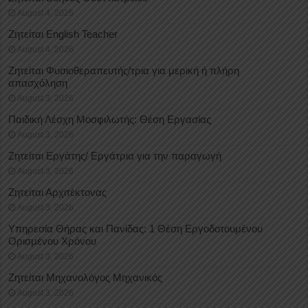
August 4, 2026
Ζητείται English Teacher
August 4, 2026
Ζητείται Φυσιοθεραπευτής/τρια για μερική ή πλήρη
απασχόληση
August 3, 2026
Παιδική Λέσχη Μοσφιλωτής: Θέση Εργασίας
August 3, 2026
Ζητείται Εργάτης/ Εργάτρια για την παραγωγή
August 3, 2026
Ζητείται Αρχιτέκτονας
August 3, 2026
Υπηρεσία Θήρας και Πανίδας: 1 Θέση Eργοδοτουμένου
Oρισμένου Xρόνου
August 3, 2026
Ζητείται Μηχανολόγος Μηχανικός
August 3, 2026