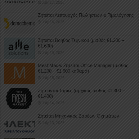
July 17, 2026
Ζητείται Λειτουργός Πωλήσεων & Τιμολόγησης
July 16, 2026
Ζητείται Βοηθός Τεχνικού (μισθός €1.200 –
€1.600)
July 15, 2026
MeshMade: Ζητείται Office Manager (μισθός
€1.200 – €1.600 καθαρά)
July 15, 2026
Ζητούνται Ταμίες (αρχικός μισθός €1.300 –
€1.400)
July 14, 2026
Ζητείται Μηχανικός Βαρέων Οχημάτων
July 13, 2026