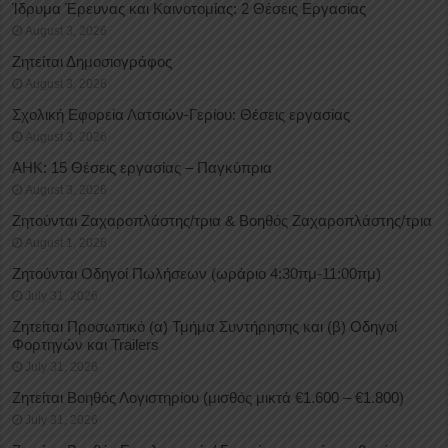
Ίδρυμα Έρευνας και Καινοτομίας: 2 Θέσεις Εργασίας
August 3, 2026
Ζητείται Δημοσιογράφος
August 3, 2026
Σχολική Εφορεία Λατσιών-Γερίου: Θέσεις εργασίας
August 3, 2026
ΑΗΚ: 15 Θέσεις εργασίας – Παγκύπρια
August 3, 2026
Ζητούνται Ζαχαροπλάστης/τρια & Βοηθός Ζαχαροπλάστης/τρια
August 1, 2026
Ζητούνται Οδηγοί Πωλήσεων (ωράριο 4:30πμ-11:00πμ)
July 31, 2026
Ζητείται Προσωπικό (α) Τμήμα Συντήρησης και (β) Οδηγοί
Φορτηγών και Trailers
July 31, 2026
Ζητείται Βοηθός Λογιστηρίου (μισθός μικτά €1.600 – €1.800)
July 31, 2026