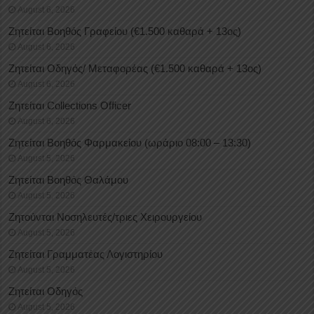
August 6, 2026
Ζητείται Βοηθός Γραφείου (€1.500 καθαρά + 13ος)
August 6, 2026
Ζητείται Οδηγός/ Μεταφορέας (€1.500 καθαρά + 13ος)
August 6, 2026
Ζητείται Collections Officer
August 6, 2026
Ζητείται Βοηθός Φαρμακείου (ωράριο 08:00 – 13:30)
August 5, 2026
Ζητείται Βοηθός Θαλάμου
August 5, 2026
Ζητούνται Νοσηλευτές/τριες Χειρουργείου
August 5, 2026
Ζητείται Γραμματέας Λογιστηρίου
August 5, 2026
Ζητείται Οδηγός
August 5, 2026