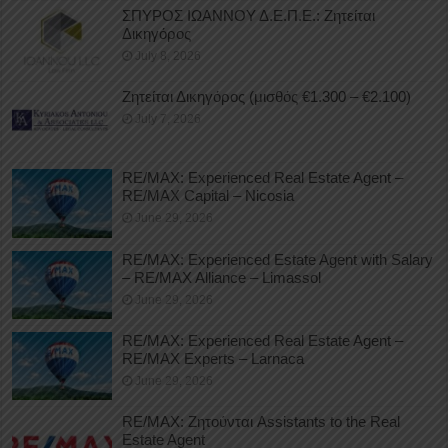
ΣΠΥΡΟΣ ΙΩΑΝΝΟΥ Δ.Ε.Π.Ε.: Ζητείται
Δικηγόρος
July 8, 2026
Ζητείται Δικηγόρος (μισθός €1.300 – €2.100)
July 7, 2026
RE/MAX: Experienced Real Estate Agent –
RE/MAX Capital – Nicosia
June 29, 2026
RE/MAX: Experienced Estate Agent with Salary
– RE/MAX Alliance – Limassol
June 29, 2026
RE/MAX: Experienced Real Estate Agent –
RE/MAX Experts – Larnaca
June 29, 2026
RE/MAX: Ζητούνται Assistants to the Real
Estate Agent