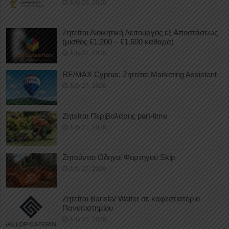
July 29, 2026
Ζητείται Διοικητική Λειτουργός εξ Αποστάσεως
(μισθός €1.200 – €1.600 καθαρά)
July 27, 2026
RE/MAX Cyprus: Ζητείται Marketing Assistant
July 27, 2026
Ζητείται Περιβολάρης part-time
July 27, 2026
Ζητούνται Οδηγοί Φορτηγού Skip
July 27, 2026
Ζητείται Barista/ Waiter σε καφεστιατόριο
Πανεπιστημίου
July 23, 2026