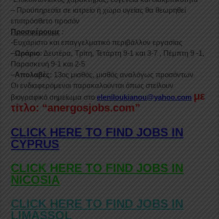
– Προϋπηρεσία σε ιατρείο ή χώρο υγείας θα θεωρηθεί
επιπρόσθετο προσόν
Προσφέρουμε
:
-Ευχάριστο και επαγγελματικό περιβάλλον εργασίας
–
Ωράριο
: Δευτέρα, Τρίτη, Τετάρτη 9-1 και 3-7 , Πέμπτη 9 -1,
Παρασκευή 9-1 και 2-5
–
Απολαβές
: 13ος μισθός, μισθός αναλόγως προσόντων
Οι ενδιαφερόμενοι παρακαλούνται όπως στείλουν
με
βιογραφικό σημείωμα στο
eleniloukianou@yahoo.com
τίτλο: “anergosjobs.com”
CLICK HERE TO FIND JOBS IN
CYPRUS
CLICK HERE TO FIND JOBS IN
NICOSIA
CLICK HERE TO FIND JOBS IN
LIMASSOL