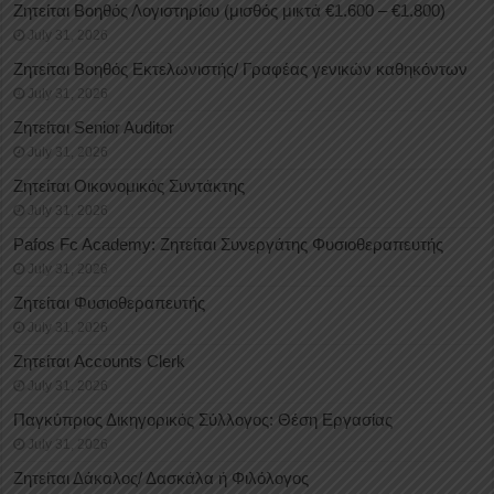
Ζητείται Βοηθός Λογιστηρίου (μισθός μικτά €1.600 – €1.800)
July 31, 2026
Ζητείται Βοηθός Εκτελωνιστής/ Γραφέας γενικών καθηκόντων
July 31, 2026
Ζητείται Senior Auditor
July 31, 2026
Ζητείται Οικονομικός Συντάκτης
July 31, 2026
Pafos Fc Academy: Ζητείται Συνεργάτης Φυσιοθεραπευτής
July 31, 2026
Ζητείται Φυσιοθεραπευτής
July 31, 2026
Ζητείται Accounts Clerk
July 31, 2026
Παγκύπριος Δικηγορικός Σύλλογος: Θέση Εργασίας
July 31, 2026
Ζητείται Δάκαλος/ Δασκάλα ή Φιλόλογος