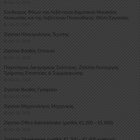
July 31, 2026
Σύνδεσμος Φίλων του Λεβέντειου Δημοτικού Μουσείου
Λευκωσίας και της Λεβέντειου Πινακοθήκης: Θέση Εργασίας
July 31, 2026
Ζητείται Ηλεκτρολόγος Τεχνίτης
July 31, 2026
Ζητείται Βοηθός Οπτικού
July 31, 2026
Παγκύπριος Δικηγορικός Σύλλογος: Ζητείται Λειτουργός
Τμήματος Εποπτείας & Συμμόρφωσης
July 31, 2026
Ζητείται Βοηθός Γραφείου
July 30, 2026
Ζητείται Μηχανολόγος Μηχανικός
July 30, 2026
Ζητείται Office Administrator (μισθός €1.200 – €1.600)
July 30, 2026
Ζητείται Storekeeper (μισθός €1.300 – €1.400 καθαρά)