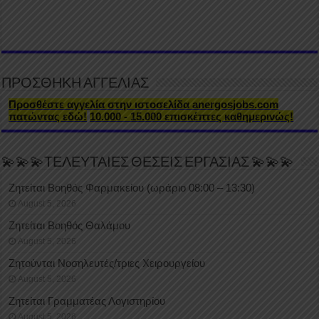
ΠΡΟΣΘΗΚΗ ΑΓΓΕΛΙΑΣ
Προσθέστε αγγελία στην ιστοσελίδα anergosjobs.com
πατώντας εδώ!
10.000 - 15.000 επισκέπτες καθημερινώς!
💫💫💫ΤΕΛΕΥΤΑΙΕΣ ΘΕΣΕΙΣ ΕΡΓΑΣΙΑΣ 💫💫💫
Ζητείται Βοηθός Φαρμακείου (ωράριο 08:00 – 13:30)
August 5, 2026
Ζητείται Βοηθός Θαλάμου
August 5, 2026
Ζητούνται Νοσηλευτές/τριες Χειρουργείου
August 5, 2026
Ζητείται Γραμματέας Λογιστηρίου
August 5, 2026