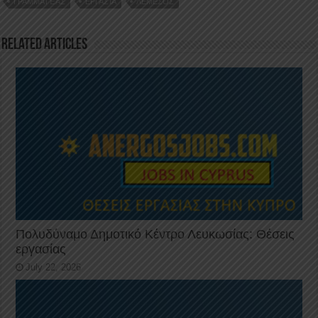
o
n
p
ΓΡΑΜΜΑΤΈΑΣ
ΕΡΓΑΣΊΑ
ΛΕΜΕΣΌΣ
o
p
k
Related Articles
Πολυδύναμο Δημοτικό Κέντρο Λευκωσίας: Θέσεις
εργασίας
July 22, 2026