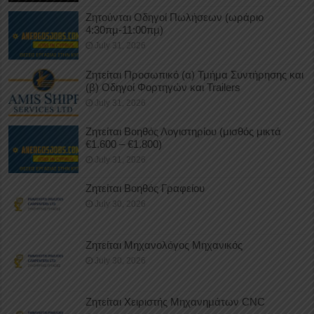
Ζητούνται Οδηγοί Πωλήσεων (ωράριο
4:30πμ-11:00πμ)
July 31, 2026
Ζητείται Προσωπικό (α) Τμήμα Συντήρησης και
(β) Οδηγοί Φορτηγών και Trailers
July 31, 2026
Ζητείται Βοηθός Λογιστηρίου (μισθός μικτά
€1.600 – €1.800)
July 31, 2026
Ζητείται Βοηθός Γραφείου
July 30, 2026
Ζητείται Μηχανολόγος Μηχανικός
July 30, 2026
Ζητείται Χειριστής Μηχανημάτων CNC