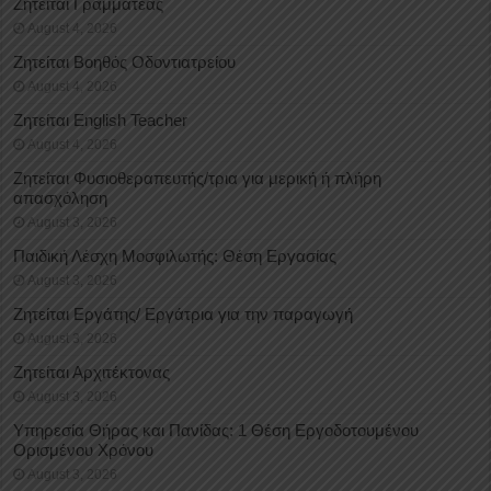
Ζητείται Γραμματέας
August 4, 2026
Ζητείται Βοηθός Οδοντιατρείου
August 4, 2026
Ζητείται English Teacher
August 4, 2026
Ζητείται Φυσιοθεραπευτής/τρια για μερική ή πλήρη
απασχόληση
August 3, 2026
Παιδική Λέσχη Μοσφιλωτής: Θέση Εργασίας
August 3, 2026
Ζητείται Εργάτης/ Εργάτρια για την παραγωγή
August 3, 2026
Ζητείται Αρχιτέκτονας
August 3, 2026
Υπηρεσία Θήρας και Πανίδας: 1 Θέση Eργοδοτουμένου
Oρισμένου Xρόνου
August 3, 2026