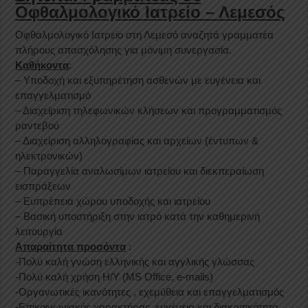
Οφθαλμολογικό Ιατρείο – Λεμεσός
Οφθαλμολογικό Ιατρείο στη Λεμεσό αναζητά γραμματέα
πλήρους απασχόλησης για μόνιμη συνεργασία.
Καθήκοντα
:
– Υποδοχή και εξυπηρέτηση ασθενών με ευγένεια και
επαγγελματισμό
– Διαχείριση τηλεφωνικών κλήσεων και προγραμματισμός
ραντεβού
– Διαχείριση αλληλογραφίας και αρχείων (έντυπων &
ηλεκτρονικών)
– Παραγγελία αναλωσίμων ιατρείου και διεκπεραίωση
εισπράξεων
– Ευπρέπεια χώρου υποδοχής και ιατρείου
– Βασική υποστήριξη στην ιατρό κατά την καθημερινή
λειτουργία
Απαραίτητα προσόντα
:
-Πολύ καλή γνώση ελληνικής και αγγλικής γλώσσας
-Πολύ καλή χρήση Η/Υ (MS Office, e-mails)
-Οργανωτικές ικανότητες , εχεμύθεια και επαγγελματισμός
-Επικοινωνιακός χαρακτήρας, ευγένεια και διακριτικότητα