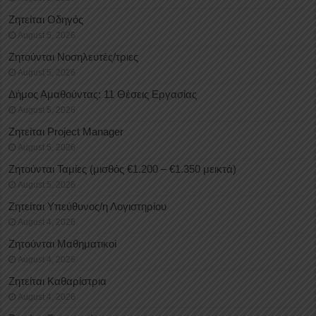
Ζητείται Οδηγός
August 5, 2026
Ζητούνται Νοσηλευτές/τριες
August 5, 2026
Δήμος Αμαθούντας: 11 Θέσεις Εργασίας
August 5, 2026
Ζητείται Project Manager
August 5, 2026
Ζητούνται Ταμίες (μισθός €1.200 – €1.350 μεικτά)
August 5, 2026
Ζητείται Υπεύθυνος/η Λογιστηρίου
August 4, 2026
Ζητούνται Μαθηματικοί
August 4, 2026
Ζητείται Καθαρίστρια
August 4, 2026