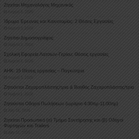
Ζητείται Μηχανολόγος Μηχανικός
August 3, 2026
Ίδρυμα Έρευνας και Καινοτομίας: 2 Θέσεις Εργασίας
August 3, 2026
Ζητείται Δημοσιογράφος
August 3, 2026
Σχολική Εφορεία Λατσιών-Γερίου: Θέσεις εργασίας
August 3, 2026
ΑΗΚ: 15 Θέσεις εργασίας – Παγκύπρια
August 3, 2026
Ζητούνται Ζαχαροπλάστης/τρια & Βοηθός Ζαχαροπλάστης/τρια
August 1, 2026
Ζητούνται Οδηγοί Πωλήσεων (ωράριο 4:30πμ-11:00πμ)
July 31, 2026
Ζητείται Προσωπικό (α) Τμήμα Συντήρησης και (β) Οδηγοί
Φορτηγών και Trailers
July 31, 2026