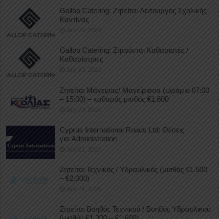
Gallop Catering: Ζητείται Λειτουργός Σχολικής
Καντίνας
July 23, 2026
Gallop Catering: Ζητούνται Καθαριστές /
Καθαρίστριες
July 23, 2026
Ζητείται Μάγειρας/ Μαγείρισσα (ωράριο 07:00
– 15:00) – καθαρός μισθός €1.600
July 23, 2026
Cyprus International Roads Ltd: Θέσεις
για Administration
July 21, 2026
Ζητείται Τεχνικός / Υδραυλικός (μισθός €1.500
– €2.000)
July 21, 2026
Ζητείται Βοηθός Τεχνικού / Βοηθός Υδραυλικού
(μισθός €1.300 – €1.600)