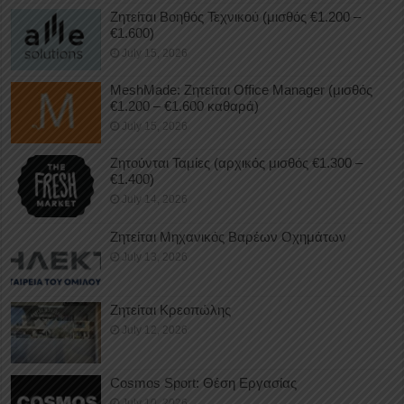
Ζητείται Βοηθός Τεχνικού (μισθός €1.200 –
€1.600)
July 15, 2026
MeshMade: Ζητείται Office Manager (μισθός
€1.200 – €1.600 καθαρά)
July 15, 2026
Ζητούνται Ταμίες (αρχικός μισθός €1.300 –
€1.400)
July 14, 2026
Ζητείται Μηχανικός Βαρέων Οχημάτων
July 13, 2026
Ζητείται Κρεοπώλης
July 12, 2026
Cosmos Sport: Θέση Εργασίας
July 10, 2026