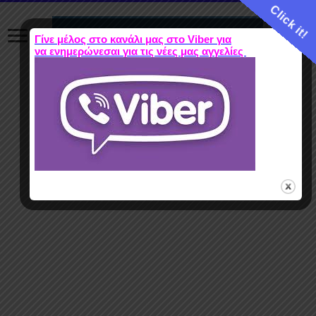
Click it!
Γίνε μέλος στο κανάλι μας στο Viber για
να ενημερώνεσαι για τις νέες μας αγγελίες