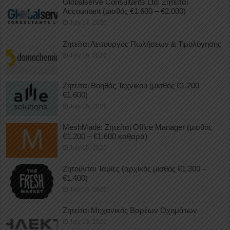
Globalserve Consultants Ltd: Ζητείται
Accountant (μισθός €1.600 – €2.000)
July 17, 2026
Ζητείται Λειτουργός Πωλήσεων & Τιμολόγησης
July 16, 2026
Ζητείται Βοηθός Τεχνικού (μισθός €1.200 –
€1.600)
July 15, 2026
MeshMade: Ζητείται Office Manager (μισθός
€1.200 – €1.600 καθαρά)
July 15, 2026
Ζητούνται Ταμίες (αρχικός μισθός €1.300 –
€1.400)
July 14, 2026
Ζητείται Μηχανικός Βαρέων Οχημάτων
July 13, 2026