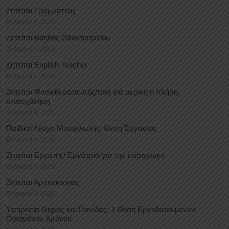
Ζητείται Γραμματέας
August 4, 2026
Ζητείται Βοηθός Οδοντιατρείου
August 4, 2026
Ζητείται English Teacher
August 4, 2026
Ζητείται Φυσιοθεραπευτής/τρια για μερική ή πλήρη
απασχόληση
August 3, 2026
Παιδική Λέσχη Μοσφιλωτής: Θέση Εργασίας
August 3, 2026
Ζητείται Εργάτης/ Εργάτρια για την παραγωγή
August 3, 2026
Ζητείται Αρχιτέκτονας
August 3, 2026
Υπηρεσία Θήρας και Πανίδας: 1 Θέση Eργοδοτουμένου
Oρισμένου Xρόνου