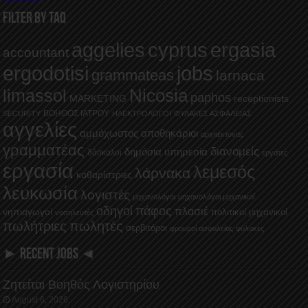
FILTER BY TAQ
aggelies
cyprus
ergasia
accountant
ergodotisi
jobs
grammateas
larnaca
Nicosia
limassol
paphos
MARKETING
receptionists
ΒΟΗΘΟΣ ΙΑΤΡΟΥ
SECURITY
ΗΛΕΚΤΡΟΛΟΓΟΙ
ΦΥΛΑΚΕΣ ΑΣΦΑΛΕΙΑΣ
αγγελίες
αμμόχωστος
αποθηκάριοι
αρχιτέκτονας
γραμματέας
διανομείς
δημόσια υπηρεσία
δάσκαλοι
εργάτες
εργασία
λεμεσός
λάρνακα
καθαρίστριες
λευκωσία
λογιστές
μηχανολόγοι
μηχανολόγοι μηχανικοί
οδηγοί
πάφος
πλασιέ
νηπιαγωγοί
πολιτικοί μηχανικοί
νοσηλευτές
πωλήτριες
πωλητές
σερβιτόροι
φρουροί ασφαλείας
φύλακες
► RECENT JOBS ◄
Ζητείται Βοηθός Λογιστηρίου
August 6, 2026