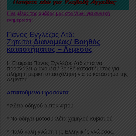
Γίνε μέλος της ομάδας μας στο Viber για συνεχή
ενημέρωση!
Πάνος Εγγλέζος Λτδ:
Ζητείται
Διανομέα
ς/
Βοηθός
καταστήματος – Λεμεσός
Η Εταιρεία Πάνος Εγγλέζος Λτδ ζητά να
προσλάβει Διανομέα / βοηθό καταστήματος για
πλήρη ή μερική απασχόληση για το κατάστημα της
Λεμεσού.
Απαιτούμενα Προσόντα
:
* Άδεια οδηγού αυτοκινήτου
* Να οδηγεί μοτοσυκλέτα χαμηλού κυβισμού
* Πολύ καλή γνώση της Ελληνικής γλώσσας.