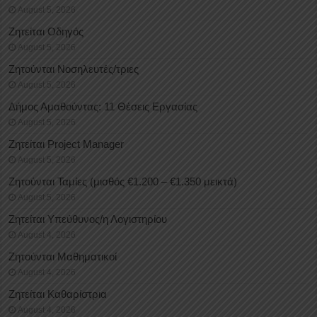
August 5, 2026
Ζητείται Οδηγός
August 5, 2026
Ζητούνται Νοσηλευτές/τριες
August 5, 2026
Δήμος Αμαθούντας: 11 Θέσεις Εργασίας
August 5, 2026
Ζητείται Project Manager
August 5, 2026
Ζητούνται Ταμίες (μισθός €1.200 – €1.350 μεικτά)
August 5, 2026
Ζητείται Υπεύθυνος/η Λογιστηρίου
August 4, 2026
Ζητούνται Μαθηματικοί
August 4, 2026
Ζητείται Καθαρίστρια
August 4, 2026