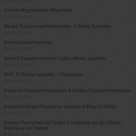
August 3, 2026
Ζητείται Μηχανολόγος Μηχανικός
August 3, 2026
Ίδρυμα Έρευνας και Καινοτομίας: 2 Θέσεις Εργασίας
August 3, 2026
Ζητείται Δημοσιογράφος
August 3, 2026
Σχολική Εφορεία Λατσιών-Γερίου: Θέσεις εργασίας
August 3, 2026
ΑΗΚ: 15 Θέσεις εργασίας – Παγκύπρια
August 3, 2026
Ζητούνται Ζαχαροπλάστης/τρια & Βοηθός Ζαχαροπλάστης/τρια
August 1, 2026
Ζητούνται Οδηγοί Πωλήσεων (ωράριο 4:30πμ-11:00πμ)
July 31, 2026
Ζητείται Προσωπικό (α) Τμήμα Συντήρησης και (β) Οδηγοί
Φορτηγών και Trailers
July 31, 2026