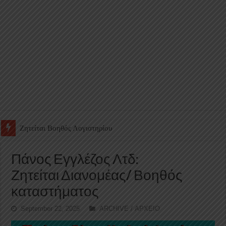
Ζητείται Υπάλληλος για γέμισμα και ανεφοδιασμό αυτόματων πω
Πάνος Εγγλέζος Λτδ:
Ζητείται Διανομέας/ Βοηθός
καταστήματος
September 22, 2025
ARCHIVE / ΑΡΧΕΙΟ