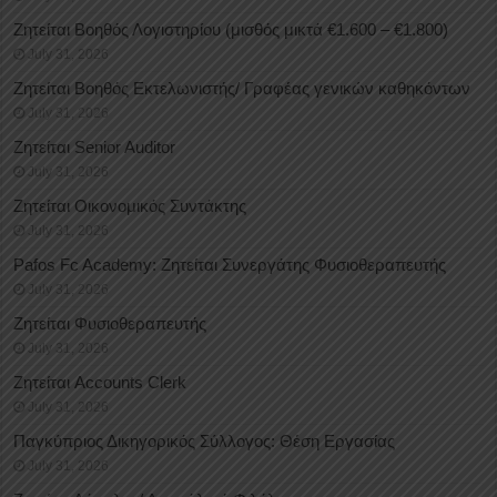
Ζητείται Βοηθός Λογιστηρίου (μισθός μικτά €1.600 – €1.800)
July 31, 2026
Ζητείται Βοηθός Εκτελωνιστής/ Γραφέας γενικών καθηκόντων
July 31, 2026
Ζητείται Senior Auditor
July 31, 2026
Ζητείται Οικονομικός Συντάκτης
July 31, 2026
Pafos Fc Academy: Ζητείται Συνεργάτης Φυσιοθεραπευτής
July 31, 2026
Ζητείται Φυσιοθεραπευτής
July 31, 2026
Ζητείται Accounts Clerk
July 31, 2026
Παγκύπριος Δικηγορικός Σύλλογος: Θέση Εργασίας
July 31, 2026