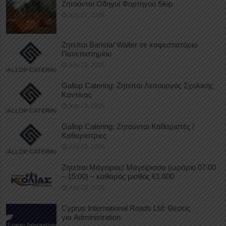
Ζητούνται Οδηγοί Φορτηγού Skip
July 27, 2026
Ζητείται Barista/ Waiter σε καφεστιατόριο
Πανεπιστημίου
July 23, 2026
Gallop Catering: Ζητείται Λειτουργός Σχολικής
Καντίνας
July 23, 2026
Gallop Catering: Ζητούνται Καθαριστές /
Καθαρίστριες
July 23, 2026
Ζητείται Μάγειρας/ Μαγείρισσα (ωράριο 07:00
– 15:00) – καθαρός μισθός €1.600
July 23, 2026
Cyprus International Roads Ltd: Θέσεις
για Administration