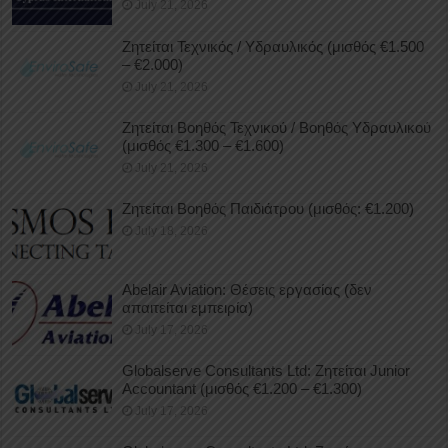
July 21, 2026
Ζητείται Τεχνικός / Υδραυλικός (μισθός €1.500
– €2.000)
July 21, 2026
Ζητείται Βοηθός Τεχνικού / Βοηθός Υδραυλικού
(μισθός €1.300 – €1.600)
July 21, 2026
Ζητείται Βοηθός Παιδιάτρου (μισθός: €1.200)
July 18, 2026
Abelair Aviation: Θέσεις εργασίας (δεν
απαιτείται εμπειρία)
July 17, 2026
Globalserve Consultants Ltd: Ζητείται Junior
Accountant (μισθός €1.200 – €1.300)
July 17, 2026