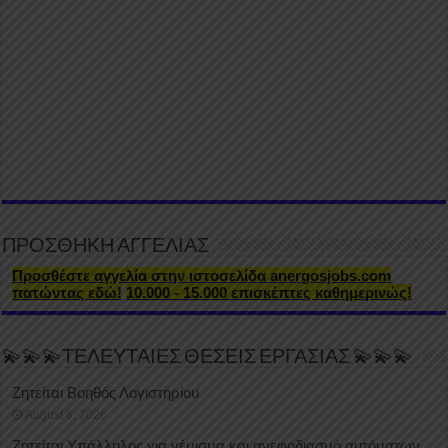
ΠΡΟΣΘΗΚΗ ΑΓΓΕΛΙΑΣ
Προσθέστε αγγελία στην ιστοσελίδα anergosjobs.com
πατώντας εδώ!
10.000 - 15.000 επισκέπτες καθημερινώς!
💫💫💫ΤΕΛΕΥΤΑΙΕΣ ΘΕΣΕΙΣ ΕΡΓΑΣΙΑΣ 💫💫💫
Ζητείται Βοηθός Λογιστηρίου
August 6, 2026
Ζητείται Υπάλληλος για γέμισμα και ανεφοδιασμό αυτόματων