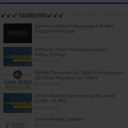
🌠🌠🌠 FEATURED POSTS🌠🌠🌠
Ζητούνται Ζαχαροπλάστης/τρια & Βοηθός
Ζαχαροπλάστης/τρια
August 1, 2026
Ζητούνται Οδηγοί Πωλήσεων (ωράριο
4:30πμ-11:00πμ)
July 31, 2026
Ζητείται Προσωπικό (α) Τμήμα Συντήρησης και
(β) Οδηγοί Φορτηγών και Trailers
July 31, 2026
Ζητείται Βοηθός Λογιστηρίου (μισθός μικτά
€1.600 – €1.800)
July 31, 2026
Ζητείται Βοηθός Γραφείου
July 30, 2026