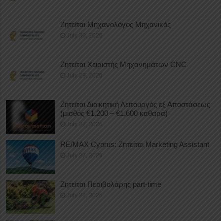
Ζητείται Μηχανολόγος Μηχανικός
July 30, 2026
Ζητείται Χειριστής Μηχανημάτων CNC
July 29, 2026
Ζητείται Διοικητική Λειτουργός εξ Αποστάσεως
(μισθός €1.200 – €1.600 καθαρά)
July 27, 2026
RE/MAX Cyprus: Ζητείται Marketing Assistant
July 27, 2026
Ζητείται Περιβολάρης part-time
July 27, 2026