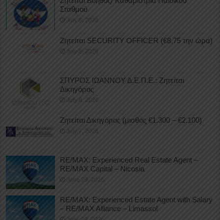
Ζητείται Βοηθός/ Καθαρίστρια Παιδικού
Σταθμού
July 8, 2026
Ζητείται SECURITY OFFICER (€8,75 την ώρα)
July 8, 2026
ΣΠΥΡΟΣ ΙΩΑΝΝΟΥ Δ.Ε.Π.Ε.: Ζητείται
Δικηγόρος
July 8, 2026
Ζητείται Δικηγόρος (μισθός €1.300 – €2.100)
July 7, 2026
RE/MAX: Experienced Real Estate Agent –
RE/MAX Capital – Nicosia
June 29, 2026
RE/MAX: Experienced Estate Agent with Salary
– RE/MAX Alliance – Limassol
June 29, 2026