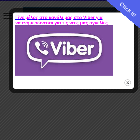
Click it!
Γίνε μέλος στο κανάλι μας στο Viber για
να ενημερώνεσαι για τις νέες μας αγγελίες