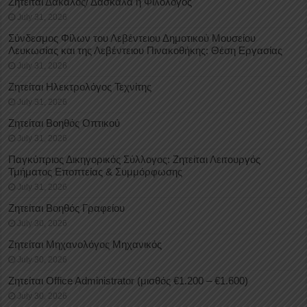
Ζητείται Δάκαλος/ Δασκάλα ή Φιλόλογος
July 31, 2026
Σύνδεσμος Φίλων του Λεβέντειου Δημοτικού Μουσείου
Λευκωσίας και της Λεβέντειου Πινακοθήκης: Θέση Εργασίας
July 31, 2026
Ζητείται Ηλεκτρολόγος Τεχνίτης
July 31, 2026
Ζητείται Βοηθός Οπτικού
July 31, 2026
Παγκύπριος Δικηγορικός Σύλλογος: Ζητείται Λειτουργός
Τμήματος Εποπτείας & Συμμόρφωσης
July 31, 2026
Ζητείται Βοηθός Γραφείου
July 30, 2026
Ζητείται Μηχανολόγος Μηχανικός
July 30, 2026
Ζητείται Office Administrator (μισθός €1.200 – €1.600)
July 30, 2026