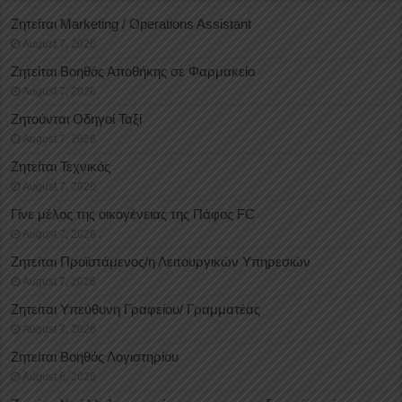
Ζητείται Marketing / Operations Assistant
August 7, 2026
Ζητείται Βοηθός Αποθήκης σε Φαρμακείο
August 7, 2026
Ζητούνται Οδηγοί Ταξί
August 7, 2026
Ζητείται Τεχνικός
August 7, 2026
Γίνε μέλος της οικογένειας της Πάφος FC
August 7, 2026
Ζητείται Προϊστάμενος/η Λειτουργικών Υπηρεσιών
August 7, 2026
Ζητείται Υπεύθυνη Γραφείου/ Γραμματέας
August 7, 2026
Ζητείται Βοηθός Λογιστηρίου
August 6, 2026