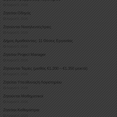
August 5, 2026
Ζητείται Οδηγός
August 5, 2026
Ζητούνται Νοσηλευτές/τριες
August 5, 2026
Δήμος Αμαθούντας: 11 Θέσεις Εργασίας
August 5, 2026
Ζητείται Project Manager
August 5, 2026
Ζητούνται Ταμίες (μισθός €1.200 – €1.350 μεικτά)
August 5, 2026
Ζητείται Υπεύθυνος/η Λογιστηρίου
August 4, 2026
Ζητούνται Μαθηματικοί
August 4, 2026
Ζητείται Καθαρίστρια
August 4, 2026