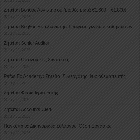
July 31, 2026
Ζητείται Βοηθός Λογιστηρίου (μισθός μικτά €1.600 – €1.800)
July 31, 2026
Ζητείται Βοηθός Εκτελωνιστής/ Γραφέας γενικών καθηκόντων
July 31, 2026
Ζητείται Senior Auditor
July 31, 2026
Ζητείται Οικονομικός Συντάκτης
July 31, 2026
Pafos Fc Academy: Ζητείται Συνεργάτης Φυσιοθεραπευτής
July 31, 2026
Ζητείται Φυσιοθεραπευτής
July 31, 2026
Ζητείται Accounts Clerk
July 31, 2026
Παγκύπριος Δικηγορικός Σύλλογος: Θέση Εργασίας
July 31, 2026