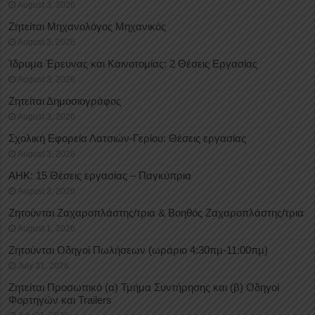
August 3, 2026
Ζητείται Μηχανολόγος Μηχανικός
August 3, 2026
Ίδρυμα Έρευνας και Καινοτομίας: 2 Θέσεις Εργασίας
August 3, 2026
Ζητείται Δημοσιογράφος
August 3, 2026
Σχολική Εφορεία Λατσιών-Γερίου: Θέσεις εργασίας
August 3, 2026
ΑΗΚ: 15 Θέσεις εργασίας – Παγκύπρια
August 3, 2026
Ζητούνται Ζαχαροπλάστης/τρια & Βοηθός Ζαχαροπλάστης/τρια
August 1, 2026
Ζητούνται Οδηγοί Πωλήσεων (ωράριο 4:30πμ-11:00πμ)
July 31, 2026
Ζητείται Προσωπικό (α) Τμήμα Συντήρησης και (β) Οδηγοί
Φορτηγών και Trailers