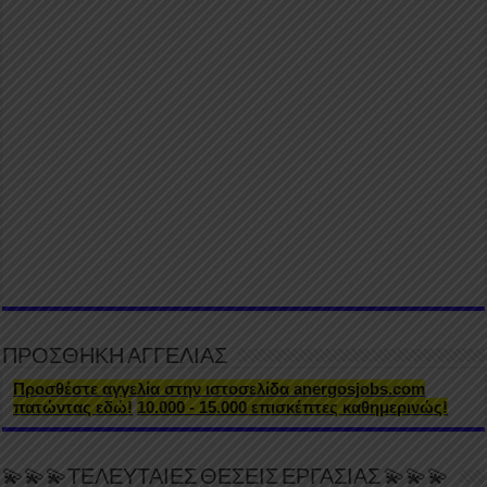
ΠΡΟΣΘΗΚΗ ΑΓΓΕΛΙΑΣ
Προσθέστε αγγελία στην ιστοσελίδα anergosjobs.com
πατώντας εδώ!
10.000 - 15.000 επισκέπτες καθημερινώς!
💫💫💫ΤΕΛΕΥΤΑΙΕΣ ΘΕΣΕΙΣ ΕΡΓΑΣΙΑΣ 💫💫💫