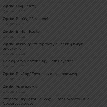
Ζητείται Γραμματέας
August 4, 2026
Ζητείται Βοηθός Οδοντιατρείου
August 4, 2026
Ζητείται English Teacher
August 4, 2026
Ζητείται Φυσιοθεραπευτής/τρια για μερική ή πλήρη
απασχόληση
August 3, 2026
Παιδική Λέσχη Μοσφιλωτής: Θέση Εργασίας
August 3, 2026
Ζητείται Εργάτης/ Εργάτρια για την παραγωγή
August 3, 2026
Ζητείται Αρχιτέκτονας
August 3, 2026
Υπηρεσία Θήρας και Πανίδας: 1 Θέση Eργοδοτουμένου
Oρισμένου Xρόνου