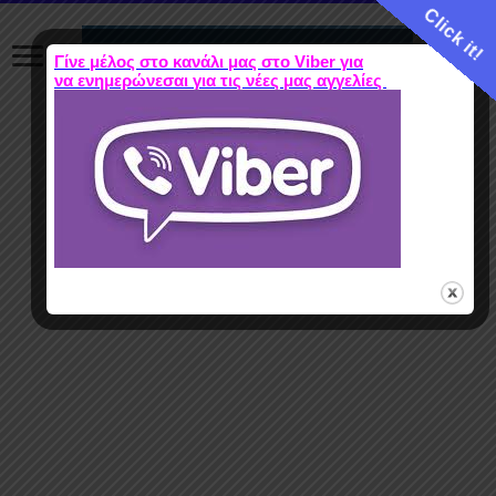
Click it!
Γίνε μέλος στο κανάλι μας στο Viber για
να ενημερώνεσαι για τις νέες μας αγγελίες