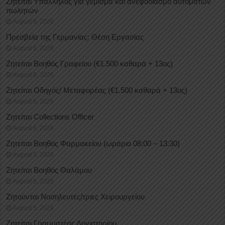
Ζητείται Υπάλληλος για γέμισμα και ανεφοδιασμό αυτόματων
πωλητών
August 6, 2026
Πρεσβεία της Γερμανίας: Θέση Εργασίας
August 6, 2026
Ζητείται Βοηθός Γραφείου (€1.500 καθαρά + 13ος)
August 6, 2026
Ζητείται Οδηγός/ Μεταφορέας (€1.500 καθαρά + 13ος)
August 6, 2026
Ζητείται Collections Officer
August 6, 2026
Ζητείται Βοηθός Φαρμακείου (ωράριο 08:00 – 13:30)
August 5, 2026
Ζητείται Βοηθός Θαλάμου
August 5, 2026
Ζητούνται Νοσηλευτές/τριες Χειρουργείου
August 5, 2026
Ζητείται Γραμματέας Λογιστηρίου