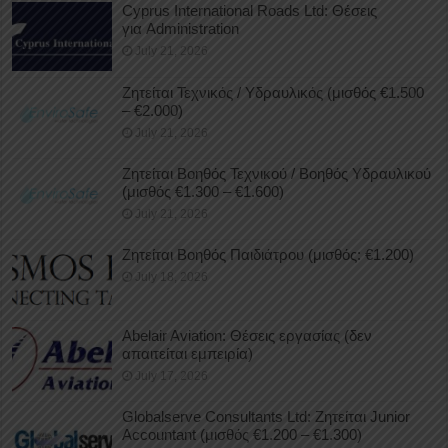
Cyprus International Roads Ltd: Θέσεις
για Administration
July 21, 2026
Ζητείται Τεχνικός / Υδραυλικός (μισθός €1.500
– €2.000)
July 21, 2026
Ζητείται Βοηθός Τεχνικού / Βοηθός Υδραυλικού
(μισθός €1.300 – €1.600)
July 21, 2026
Ζητείται Βοηθός Παιδιάτρου (μισθός: €1.200)
July 18, 2026
Abelair Aviation: Θέσεις εργασίας (δεν
απαιτείται εμπειρία)
July 17, 2026
Globalserve Consultants Ltd: Ζητείται Junior
Accountant (μισθός €1.200 – €1.300)