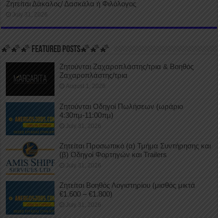
Ζητείται Δάκαλος/ Δασκάλα ή Φιλόλογος
July 31, 2026
🌠🌠🌠 FEATURED POSTS🌠🌠🌠
Ζητούνται Ζαχαροπλάστης/τρια & Βοηθός
Ζαχαροπλάστης/τρια
August 1, 2026
Ζητούνται Οδηγοί Πωλήσεων (ωράριο
4:30πμ-11:00πμ)
July 31, 2026
Ζητείται Προσωπικό (α) Τμήμα Συντήρησης και
(β) Οδηγοί Φορτηγών και Trailers
July 31, 2026
Ζητείται Βοηθός Λογιστηρίου (μισθός μικτά
€1.600 – €1.800)
July 31, 2026