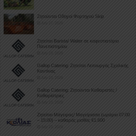
Ζητούνται Οδηγοί Φορτηγού Skip
July 27, 2026
Ζητείται Barista/ Waiter σε καφεστιατόριο
Πανεπιστημίου
July 23, 2026
Gallop Catering: Ζητείται Λειτουργός Σχολικής
Καντίνας
July 23, 2026
Gallop Catering: Ζητούνται Καθαριστές /
Καθαρίστριες
July 23, 2026
Ζητείται Μάγειρας/ Μαγείρισσα (ωράριο 07:00
– 15:00) – καθαρός μισθός €1.600
July 23, 2026