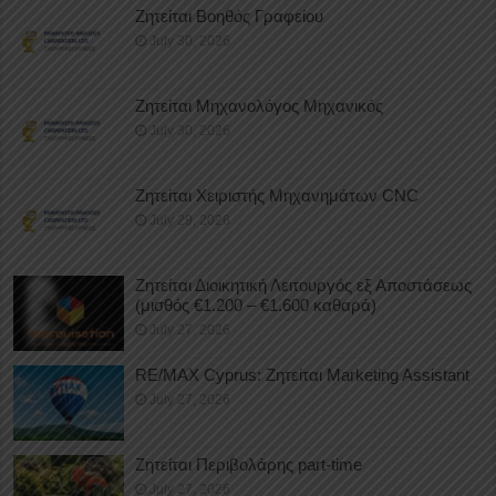
Ζητείται Βοηθός Γραφείου
July 30, 2026
Ζητείται Μηχανολόγος Μηχανικός
July 30, 2026
Ζητείται Χειριστής Μηχανημάτων CNC
July 29, 2026
Ζητείται Διοικητική Λειτουργός εξ Αποστάσεως
(μισθός €1.200 – €1.600 καθαρά)
July 27, 2026
RE/MAX Cyprus: Ζητείται Marketing Assistant
July 27, 2026
Ζητείται Περιβολάρης part-time
July 27, 2026