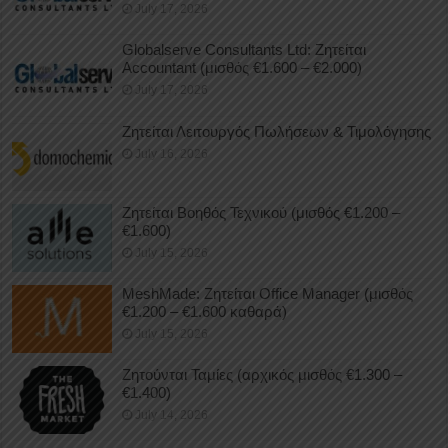
July 17, 2026
Globalserve Consultants Ltd: Ζητείται
Accountant (μισθός €1.600 – €2.000)
July 17, 2026
Ζητείται Λειτουργός Πωλήσεων & Τιμολόγησης
July 16, 2026
Ζητείται Βοηθός Τεχνικού (μισθός €1.200 –
€1.600)
July 15, 2026
MeshMade: Ζητείται Office Manager (μισθός
€1.200 – €1.600 καθαρά)
July 15, 2026
Ζητούνται Ταμίες (αρχικός μισθός €1.300 –
€1.400)
July 14, 2026