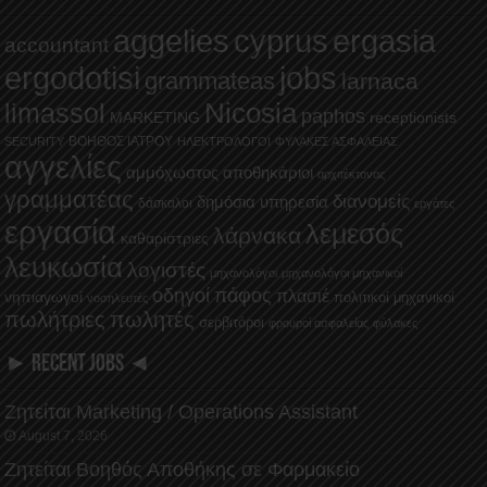
aggelies
cyprus
ergasia
accountant
ergodotisi
jobs
grammateas
larnaca
Nicosia
limassol
paphos
MARKETING
receptionists
ΒΟΗΘΟΣ ΙΑΤΡΟΥ
SECURITY
ΗΛΕΚΤΡΟΛΟΓΟΙ
ΦΥΛΑΚΕΣ ΑΣΦΑΛΕΙΑΣ
αγγελίες
αμμόχωστος
αποθηκάριοι
αρχιτέκτονας
γραμματέας
διανομείς
δημόσια υπηρεσία
δάσκαλοι
εργάτες
εργασία
λεμεσός
λάρνακα
καθαρίστριες
λευκωσία
λογιστές
μηχανολόγοι
μηχανολόγοι μηχανικοί
οδηγοί
πάφος
πλασιέ
νηπιαγωγοί
πολιτικοί μηχανικοί
νοσηλευτές
πωλήτριες
πωλητές
σερβιτόροι
φρουροί ασφαλείας
φύλακες
► RECENT JOBS ◄
Ζητείται Marketing / Operations Assistant
August 7, 2026
Ζητείται Βοηθός Αποθήκης σε Φαρμακείο