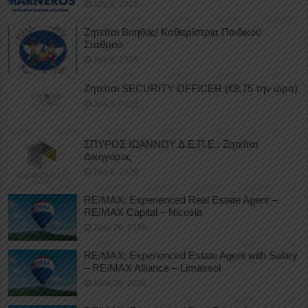
July 9, 2026
Ζητείται Βοηθός/ Καθαρίστρια Παιδικού
Σταθμού
July 8, 2026
Ζητείται SECURITY OFFICER (€8,75 την ώρα)
July 8, 2026
ΣΠΥΡΟΣ ΙΩΑΝΝΟΥ Δ.Ε.Π.Ε.: Ζητείται
Δικηγόρος
July 8, 2026
RE/MAX: Experienced Real Estate Agent –
RE/MAX Capital – Nicosia
June 29, 2026
RE/MAX: Experienced Estate Agent with Salary
– RE/MAX Alliance – Limassol
June 29, 2026