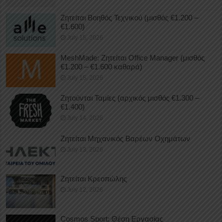
Ζητείται Βοηθός Τεχνικού (μισθός €1.200 –
€1.600)
July 15, 2026
MeshMade: Ζητείται Office Manager (μισθός
€1.200 – €1.600 καθαρά)
July 15, 2026
Ζητούνται Ταμίες (αρχικός μισθός €1.300 –
€1.400)
July 14, 2026
Ζητείται Μηχανικός Βαρέων Οχημάτων
July 13, 2026
Ζητείται Κρεοπώλης
July 12, 2026
Cosmos Sport: Θέση Εργασίας