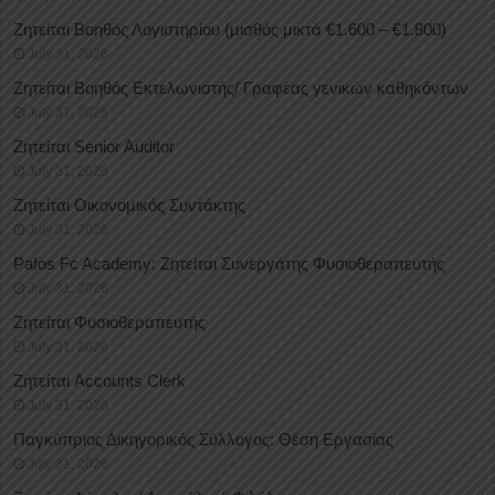
Ζητείται Βοηθός Λογιστηρίου (μισθός μικτά €1.600 – €1.800)
July 31, 2026
Ζητείται Βοηθός Εκτελωνιστής/ Γραφέας γενικών καθηκόντων
July 31, 2026
Ζητείται Senior Auditor
July 31, 2026
Ζητείται Οικονομικός Συντάκτης
July 31, 2026
Pafos Fc Academy: Ζητείται Συνεργάτης Φυσιοθεραπευτής
July 31, 2026
Ζητείται Φυσιοθεραπευτής
July 31, 2026
Ζητείται Accounts Clerk
July 31, 2026
Παγκύπριος Δικηγορικός Σύλλογος: Θέση Εργασίας
July 31, 2026