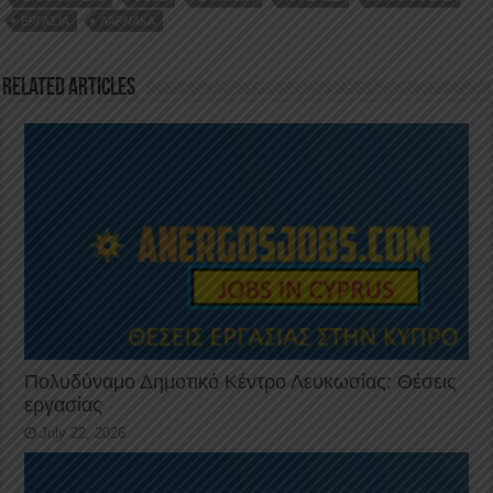
o
n
p
ΕΡΓΑΣΊΑ
ΛΆΡΝΑΚΑ
o
p
k
Related Articles
Πολυδύναμο Δημοτικό Κέντρο Λευκωσίας: Θέσεις
εργασίας
July 22, 2026