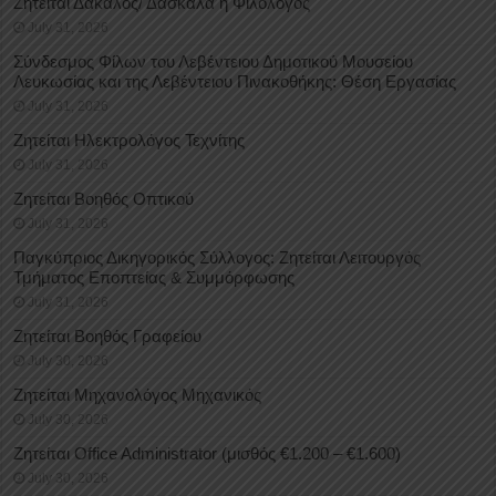
Ζητείται Δάκαλος/ Δασκάλα ή Φιλόλογος
July 31, 2026
Σύνδεσμος Φίλων του Λεβέντειου Δημοτικού Μουσείου
Λευκωσίας και της Λεβέντειου Πινακοθήκης: Θέση Εργασίας
July 31, 2026
Ζητείται Ηλεκτρολόγος Τεχνίτης
July 31, 2026
Ζητείται Βοηθός Οπτικού
July 31, 2026
Παγκύπριος Δικηγορικός Σύλλογος: Ζητείται Λειτουργός
Τμήματος Εποπτείας & Συμμόρφωσης
July 31, 2026
Ζητείται Βοηθός Γραφείου
July 30, 2026
Ζητείται Μηχανολόγος Μηχανικός
July 30, 2026
Ζητείται Office Administrator (μισθός €1.200 – €1.600)
July 30, 2026