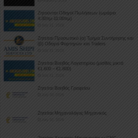
August 1, 2026
Ζητούνται Οδηγοί Πωλήσεων (ωράριο
4:30πμ-11:00πμ)
July 31, 2026
Ζητείται Προσωπικό (α) Τμήμα Συντήρησης και
(β) Οδηγοί Φορτηγών και Trailers
July 31, 2026
Ζητείται Βοηθός Λογιστηρίου (μισθός μικτά
€1.600 – €1.800)
July 31, 2026
Ζητείται Βοηθός Γραφείου
July 30, 2026
Ζητείται Μηχανολόγος Μηχανικός
July 30, 2026
Ζητείται Χειριστής Μηχανημάτων CNC