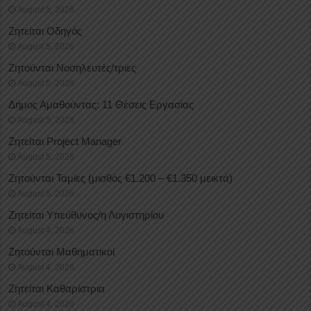
August 5, 2026
Ζητείται Οδηγός
August 5, 2026
Ζητούνται Νοσηλευτές/τριες
August 5, 2026
Δήμος Αμαθούντας: 11 Θέσεις Εργασίας
August 5, 2026
Ζητείται Project Manager
August 5, 2026
Ζητούνται Ταμίες (μισθός €1.200 – €1.350 μεικτά)
August 5, 2026
Ζητείται Υπεύθυνος/η Λογιστηρίου
August 4, 2026
Ζητούνται Μαθηματικοί
August 4, 2026
Ζητείται Καθαρίστρια
August 4, 2026