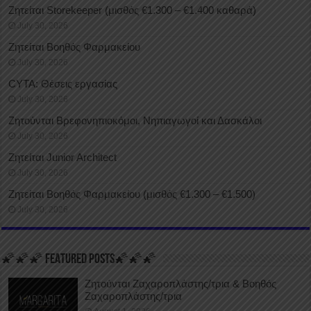
Ζητείται Storekeeper (μισθός €1.300 – €1.400 καθαρά)
July 30, 2026
Ζητείται Βοηθός Φαρμακείου
July 30, 2026
CYTA: Θέσεις εργασίας
July 30, 2026
Ζητούνται Βρεφονηπιοκόμοι, Νηπιαγωγοί και Δασκάλοι
July 30, 2026
Ζητείται Junior Architect
July 30, 2026
Ζητείται Βοηθός Φαρμακείου (μισθός €1.300 – €1.500)
July 30, 2026
🌠🌠🌠 FEATURED POSTS🌠🌠🌠
Ζητούνται Ζαχαροπλάστης/τρια & Βοηθός
Ζαχαροπλάστης/τρια