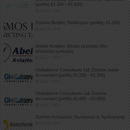
(μισθός €1.300 – €1.600)
July 21, 2026
Ζητείται Βοηθός Παιδιάτρου (μισθός: €1.200)
July 18, 2026
Abelair Aviation: Θέσεις εργασίας (δεν
απαιτείται εμπειρία)
July 17, 2026
Globalserve Consultants Ltd: Ζητείται Junior
Accountant (μισθός €1.200 – €1.300)
July 17, 2026
Globalserve Consultants Ltd: Ζητείται
Accountant (μισθός €1.600 – €2.000)
July 17, 2026
Ζητείται Λειτουργός Πωλήσεων & Τιμολόγησης
July 16, 2026