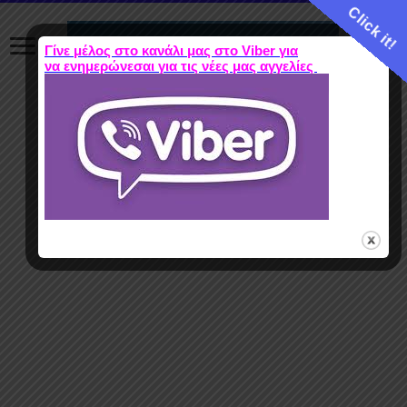
Click it!
Γίνε μέλος στο κανάλι μας στο Viber για
να ενημερώνεσαι για τις νέες μας αγγελίες