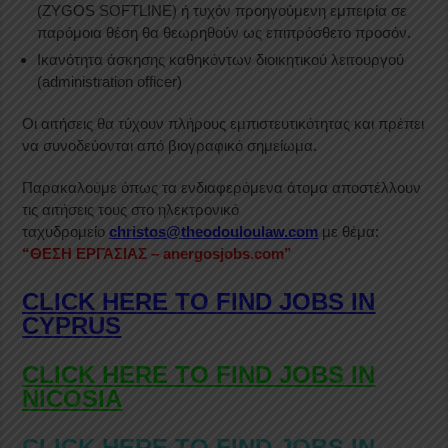
(ZYGOS SOFTLINE) ή τυχόν προηγούμενη εμπειρία σε
παρόμοια θέση θα θεωρηθούν ως επιπρόσθετο προσόν.
Ικανότητα άσκησης καθηκόντων διοικητικού λειτουργού
(administration officer)
Οι αιτήσεις θα τύχουν πλήρους εμπιστευτικότητας και πρέπει
να συνοδεύονται από βιογραφικό σημείωμα.
Παρακαλούμε όπως τα ενδιαφερόμενα άτομα αποστέλλουν
τις αιτήσεις τους στο ηλεκτρονικό
ταχυδρομείο
christos@theodouloulaw.com
με θέμα:
“
ΘΕΣΗ ΕΡΓΑΣΙΑΣ –
anergosjobs.com”
CLICK HERE TO FIND JOBS IN
CYPRUS
CLICK HERE TO FIND JOBS IN
NICOSIA
CLICK HERE TO FIND JOBS IN