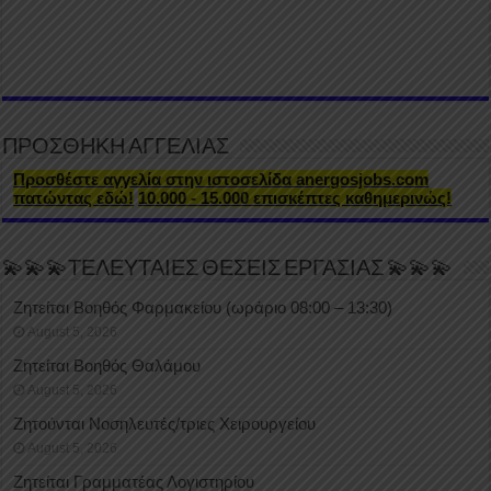
ΠΡΟΣΘΗΚΗ ΑΓΓΕΛΙΑΣ
Προσθέστε αγγελία στην ιστοσελίδα anergosjobs.com
πατώντας εδώ!
10.000 - 15.000 επισκέπτες καθημερινώς!
💫💫💫ΤΕΛΕΥΤΑΙΕΣ ΘΕΣΕΙΣ ΕΡΓΑΣΙΑΣ 💫💫💫
Ζητείται Βοηθός Φαρμακείου (ωράριο 08:00 – 13:30)
August 5, 2026
Ζητείται Βοηθός Θαλάμου
August 5, 2026
Ζητούνται Νοσηλευτές/τριες Χειρουργείου
August 5, 2026
Ζητείται Γραμματέας Λογιστηρίου