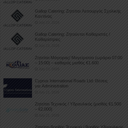
Gallop Catering: Ζητείται Λειτουργός Σχολικής
Καντίνας
July 23, 2026
Gallop Catering: Ζητούνται Καθαριστές /
Καθαρίστριες
July 23, 2026
Ζητείται Μάγειρας/ Μαγείρισσα (ωράριο 07:00
– 15:00) – καθαρός μισθός €1.600
July 23, 2026
Cyprus International Roads Ltd: Θέσεις
για Administration
July 21, 2026
Ζητείται Τεχνικός / Υδραυλικός (μισθός €1.500
– €2.000)
July 21, 2026
Ζητείται Βοηθός Τεχνικού / Βοηθός Υδραυλικού