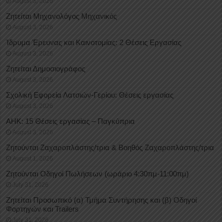
August 3, 2026
Ζητείται Μηχανολόγος Μηχανικός
August 3, 2026
Ίδρυμα Έρευνας και Καινοτομίας: 2 Θέσεις Εργασίας
August 3, 2026
Ζητείται Δημοσιογράφος
August 3, 2026
Σχολική Εφορεία Λατσιών-Γερίου: Θέσεις εργασίας
August 3, 2026
ΑΗΚ: 15 Θέσεις εργασίας – Παγκύπρια
August 3, 2026
Ζητούνται Ζαχαροπλάστης/τρια & Βοηθός Ζαχαροπλάστης/τρια
August 1, 2026
Ζητούνται Οδηγοί Πωλήσεων (ωράριο 4:30πμ-11:00πμ)
July 31, 2026
Ζητείται Προσωπικό (α) Τμήμα Συντήρησης και (β) Οδηγοί
Φορτηγών και Trailers
July 31, 2026