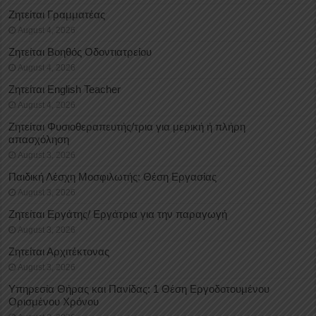
Ζητείται Γραμματέας
August 4, 2026
Ζητείται Βοηθός Οδοντιατρείου
August 4, 2026
Ζητείται English Teacher
August 4, 2026
Ζητείται Φυσιοθεραπευτής/τρια για μερική ή πλήρη
απασχόληση
August 3, 2026
Παιδική Λέσχη Μοσφιλωτής: Θέση Εργασίας
August 3, 2026
Ζητείται Εργάτης/ Εργάτρια για την παραγωγή
August 3, 2026
Ζητείται Αρχιτέκτονας
August 3, 2026
Υπηρεσία Θήρας και Πανίδας: 1 Θέση Eργοδοτουμένου
Oρισμένου Xρόνου