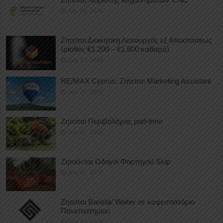
July 29, 2026
Ζητείται Διοικητική Λειτουργός εξ Αποστάσεως
(μισθός €1.200 – €1.600 καθαρά)
July 27, 2026
RE/MAX Cyprus: Ζητείται Marketing Assistant
July 27, 2026
Ζητείται Περιβολάρης part-time
July 27, 2026
Ζητούνται Οδηγοί Φορτηγού Skip
July 27, 2026
Ζητείται Barista/ Waiter σε καφεστιατόριο
Πανεπιστημίου
July 23, 2026