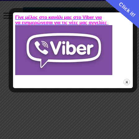
Click it!
Γίνε μέλος στο κανάλι μας στο Viber για
να ενημερώνεσαι για τις νέες μας αγγελίες