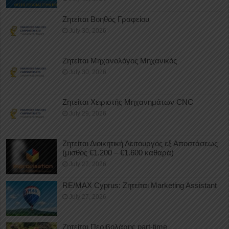
Ζητείται Βοηθός Γραφείου
July 30, 2026
Ζητείται Μηχανολόγος Μηχανικός
July 30, 2026
Ζητείται Χειριστής Μηχανημάτων CNC
July 29, 2026
Ζητείται Διοικητική Λειτουργός εξ Αποστάσεως
(μισθός €1.200 – €1.600 καθαρά)
July 27, 2026
RE/MAX Cyprus: Ζητείται Marketing Assistant
July 27, 2026
Ζητείται Περιβολάρης part-time