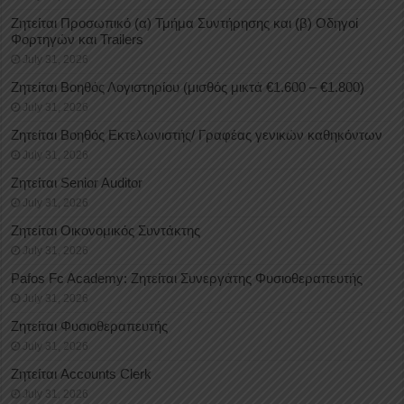
Ζητείται Προσωπικό (α) Τμήμα Συντήρησης και (β) Οδηγοί
Φορτηγών και Trailers
July 31, 2026
Ζητείται Βοηθός Λογιστηρίου (μισθός μικτά €1.600 – €1.800)
July 31, 2026
Ζητείται Βοηθός Εκτελωνιστής/ Γραφέας γενικών καθηκόντων
July 31, 2026
Ζητείται Senior Auditor
July 31, 2026
Ζητείται Οικονομικός Συντάκτης
July 31, 2026
Pafos Fc Academy: Ζητείται Συνεργάτης Φυσιοθεραπευτής
July 31, 2026
Ζητείται Φυσιοθεραπευτής
July 31, 2026
Ζητείται Accounts Clerk
July 31, 2026