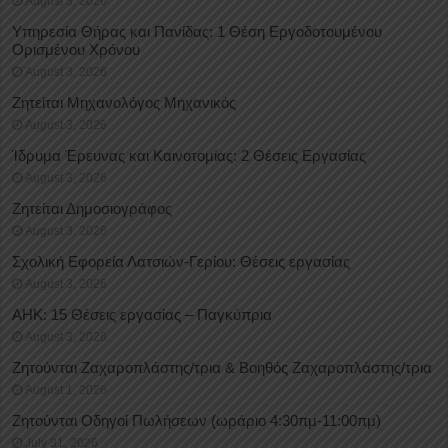
August 3, 2026
Υπηρεσία Θήρας και Πανίδας: 1 Θέση Eργοδοτουμένου
Oρισμένου Xρόνου
August 3, 2026
Ζητείται Μηχανολόγος Μηχανικός
August 3, 2026
Ίδρυμα Έρευνας και Καινοτομίας: 2 Θέσεις Εργασίας
August 3, 2026
Ζητείται Δημοσιογράφος
August 3, 2026
Σχολική Εφορεία Λατσιών-Γερίου: Θέσεις εργασίας
August 3, 2026
ΑΗΚ: 15 Θέσεις εργασίας – Παγκύπρια
August 3, 2026
Ζητούνται Ζαχαροπλάστης/τρια & Βοηθός Ζαχαροπλάστης/τρια
August 1, 2026
Ζητούνται Οδηγοί Πωλήσεων (ωράριο 4:30πμ-11:00πμ)
July 31, 2026