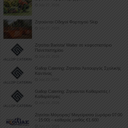
July 27, 2026
Ζητούνται Οδηγοί Φορτηγού Skip
July 27, 2026
Ζητείται Barista/ Waiter σε καφεστιατόριο
Πανεπιστημίου
July 23, 2026
Gallop Catering: Ζητείται Λειτουργός Σχολικής
Καντίνας
July 23, 2026
Gallop Catering: Ζητούνται Καθαριστές /
Καθαρίστριες
July 23, 2026
Ζητείται Μάγειρας/ Μαγείρισσα (ωράριο 07:00
– 15:00) – καθαρός μισθός €1.600
July 23, 2026