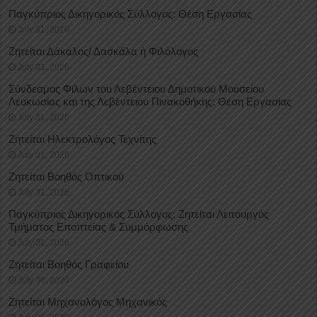
Παγκύπριος Δικηγορικός Σύλλογος: Θέση Εργασίας
July 31, 2026
Ζητείται Δάκαλος/ Δασκάλα ή Φιλόλογος
July 31, 2026
Σύνδεσμος Φίλων του Λεβέντειου Δημοτικού Μουσείου
Λευκωσίας και της Λεβέντειου Πινακοθήκης: Θέση Εργασίας
July 31, 2026
Ζητείται Ηλεκτρολόγος Τεχνίτης
July 31, 2026
Ζητείται Βοηθός Οπτικού
July 31, 2026
Παγκύπριος Δικηγορικός Σύλλογος: Ζητείται Λειτουργός
Τμήματος Εποπτείας & Συμμόρφωσης
July 31, 2026
Ζητείται Βοηθός Γραφείου
July 30, 2026
Ζητείται Μηχανολόγος Μηχανικός