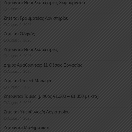
Ζητούνται Νοσηλευτές/τριες Χειρουργείου
August 5, 2026
Ζητείται Γραμματέας Λογιστηρίου
August 5, 2026
Ζητείται Οδηγός
August 5, 2026
Ζητούνται Νοσηλευτές/τριες
August 5, 2026
Δήμος Αμαθούντας: 11 Θέσεις Εργασίας
August 5, 2026
Ζητείται Project Manager
August 5, 2026
Ζητούνται Ταμίες (μισθός €1.200 – €1.350 μεικτά)
August 5, 2026
Ζητείται Υπεύθυνος/η Λογιστηρίου
August 4, 2026
Ζητούνται Μαθηματικοί