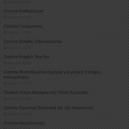
August 4, 2026
Ζητείται Καθαρίστρια
August 4, 2026
Ζητείται Γραμματέας
August 4, 2026
Ζητείται Βοηθός Οδοντιατρείου
August 4, 2026
Ζητείται English Teacher
August 4, 2026
Ζητείται Φυσιοθεραπευτής/τρια για μερική ή πλήρη
απασχόληση
August 3, 2026
Παιδική Λέσχη Μοσφιλωτής: Θέση Εργασίας
August 3, 2026
Ζητείται Εργάτης/ Εργάτρια για την παραγωγή
August 3, 2026
Ζητείται Αρχιτέκτονας