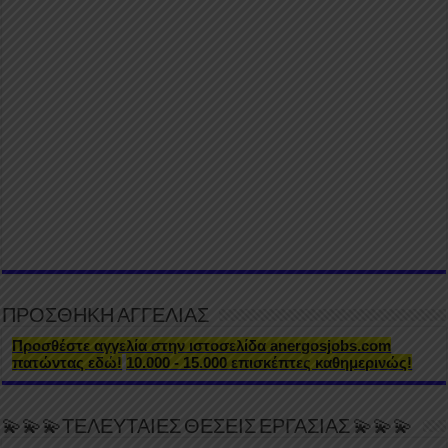
ΠΡΟΣΘΗΚΗ ΑΓΓΕΛΙΑΣ
Προσθέστε αγγελία στην ιστοσελίδα anergosjobs.com
πατώντας εδώ!
10.000 - 15.000 επισκέπτες καθημερινώς!
💫💫💫ΤΕΛΕΥΤΑΙΕΣ ΘΕΣΕΙΣ ΕΡΓΑΣΙΑΣ 💫💫💫