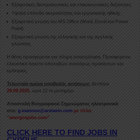
Εξαιρετικές διαπροσωπικές και επικοινωνιακές δεξιότητες
Υψηλά επίπεδα ακεραιότητας και εργασιακής ηθικής
Εξαιρετική γνώση του MS Office (Word, Excel και Power
Point)
Εξαιρετική γνώση της ελληνικής και της αγγλικής
γλώσσας
Η θέση προσφέρεται για πλήρη απασχόληση. Προσφέρεται
ελκυστικό πακέτο απολαβών αναλόγως προσόντων και
εμπειρίας.
Τελευταία ημέρα υποβολής αιτήσεων:
Δευτέρα
29.09.2025
, ώρα 12 το μεσημέρι.
Αποστολή Βιογραφικού Σημειώματος ηλεκτρονικά
στο:
g.ioannou@aretaeio.com
με τίτλο:
“anergosjobs.com”
CLICK HERE TO FIND JOBS IN
CYPRUS