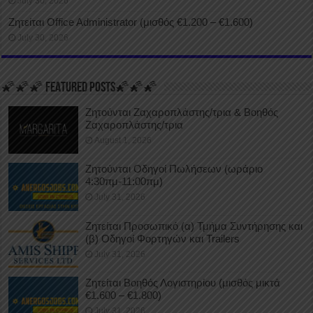
July 30, 2026
Ζητείται Office Administrator (μισθός €1.200 – €1.600)
July 30, 2026
🌠🌠🌠 FEATURED POSTS🌠🌠🌠
Ζητούνται Ζαχαροπλάστης/τρια & Βοηθός
Ζαχαροπλάστης/τρια
August 1, 2026
Ζητούνται Οδηγοί Πωλήσεων (ωράριο
4:30πμ-11:00πμ)
July 31, 2026
Ζητείται Προσωπικό (α) Τμήμα Συντήρησης και
(β) Οδηγοί Φορτηγών και Trailers
July 31, 2026
Ζητείται Βοηθός Λογιστηρίου (μισθός μικτά
€1.600 – €1.800)
July 31, 2026