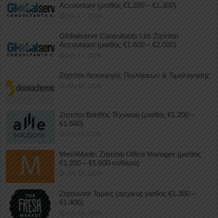
Accountant (μισθός €1.200 – €1.300)
July 17, 2026
Globalserve Consultants Ltd: Ζητείται
Accountant (μισθός €1.600 – €2.000)
July 17, 2026
Ζητείται Λειτουργός Πωλήσεων & Τιμολόγησης
July 16, 2026
Ζητείται Βοηθός Τεχνικού (μισθός €1.200 –
€1.600)
July 15, 2026
MeshMade: Ζητείται Office Manager (μισθός
€1.200 – €1.600 καθαρά)
July 15, 2026
Ζητούνται Ταμίες (αρχικός μισθός €1.300 –
€1.400)
July 14, 2026