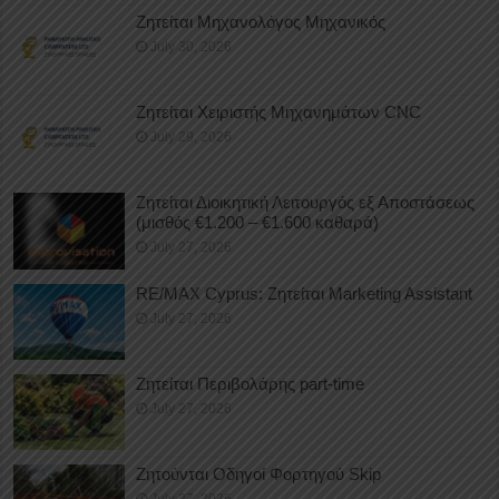
Ζητείται Μηχανολόγος Μηχανικός
July 30, 2026
Ζητείται Χειριστής Μηχανημάτων CNC
July 29, 2026
Ζητείται Διοικητική Λειτουργός εξ Αποστάσεως
(μισθός €1.200 – €1.600 καθαρά)
July 27, 2026
RE/MAX Cyprus: Ζητείται Marketing Assistant
July 27, 2026
Ζητείται Περιβολάρης part-time
July 27, 2026
Ζητούνται Οδηγοί Φορτηγού Skip
July 27, 2026