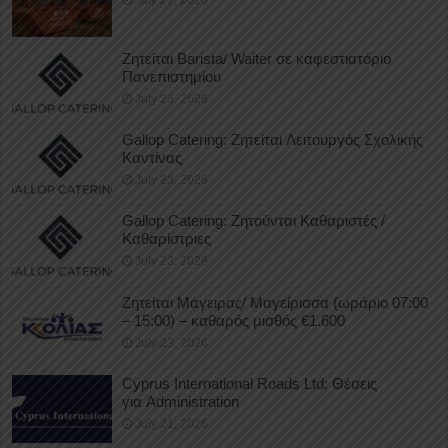
Ζητείται Barista/ Waiter σε καφεστιατόριο
Πανεπιστημίου
July 23, 2026
Gallop Catering: Ζητείται Λειτουργός Σχολικής
Καντίνας
July 23, 2026
Gallop Catering: Ζητούνται Καθαριστές /
Καθαρίστριες
July 23, 2026
Ζητείται Μάγειρας/ Μαγείρισσα (ωράριο 07:00
– 15:00) – καθαρός μισθός €1.600
July 23, 2026
Cyprus International Roads Ltd: Θέσεις
για Administration
July 21, 2026