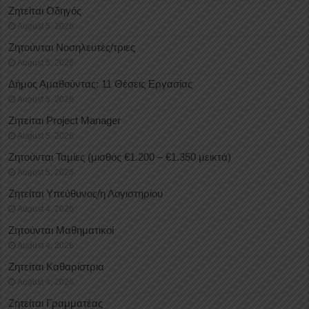
Ζητείται Οδηγός
August 5, 2026
Ζητούνται Νοσηλευτές/τριες
August 5, 2026
Δήμος Αμαθούντας: 11 Θέσεις Εργασίας
August 5, 2026
Ζητείται Project Manager
August 5, 2026
Ζητούνται Ταμίες (μισθός €1.200 – €1.350 μεικτά)
August 5, 2026
Ζητείται Υπεύθυνος/η Λογιστηρίου
August 4, 2026
Ζητούνται Μαθηματικοί
August 4, 2026
Ζητείται Καθαρίστρια
August 4, 2026
Ζητείται Γραμματέας