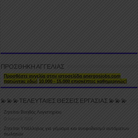
ΠΡΟΣΘΗΚΗ ΑΓΓΕΛΙΑΣ
Προσθέστε αγγελία στην ιστοσελίδα anergosjobs.com
πατώντας εδώ!
10.000 - 15.000 επισκέπτες καθημερινώς!
💫💫💫ΤΕΛΕΥΤΑΙΕΣ ΘΕΣΕΙΣ ΕΡΓΑΣΙΑΣ 💫💫💫
Ζητείται Βοηθός Λογιστηρίου
August 6, 2026
Ζητείται Υπάλληλος για γέμισμα και ανεφοδιασμό αυτόματων
πωλητών