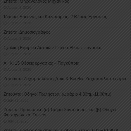
Ζητείται Μηχανολόγος Μηχανικός
August 3, 2026
Ίδρυμα Έρευνας και Καινοτομίας: 2 Θέσεις Εργασίας
August 3, 2026
Ζητείται Δημοσιογράφος
August 3, 2026
Σχολική Εφορεία Λατσιών-Γερίου: Θέσεις εργασίας
August 3, 2026
ΑΗΚ: 15 Θέσεις εργασίας – Παγκύπρια
August 3, 2026
Ζητούνται Ζαχαροπλάστης/τρια & Βοηθός Ζαχαροπλάστης/τρια
August 1, 2026
Ζητούνται Οδηγοί Πωλήσεων (ωράριο 4:30πμ-11:00πμ)
July 31, 2026
Ζητείται Προσωπικό (α) Τμήμα Συντήρησης και (β) Οδηγοί
Φορτηγών και Trailers
July 31, 2026
Ζητείται Βοηθός Λογιστηρίου (μισθός μικτά €1.600 – €1.800)