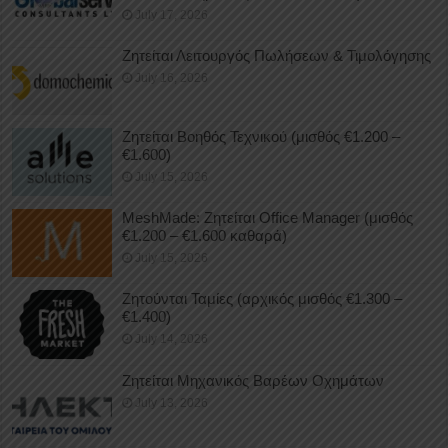
July 17, 2026
Ζητείται Λειτουργός Πωλήσεων & Τιμολόγησης
July 16, 2026
Ζητείται Βοηθός Τεχνικού (μισθός €1.200 –
€1.600)
July 15, 2026
MeshMade: Ζητείται Office Manager (μισθός
€1.200 – €1.600 καθαρά)
July 15, 2026
Ζητούνται Ταμίες (αρχικός μισθός €1.300 –
€1.400)
July 14, 2026
Ζητείται Μηχανικός Βαρέων Οχημάτων
July 13, 2026