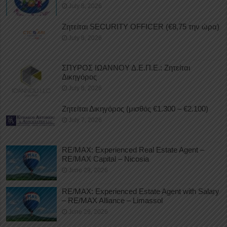
July 8, 2026
Ζητείται SECURITY OFFICER (€8,75 την ώρα)
July 8, 2026
ΣΠΥΡΟΣ ΙΩΑΝΝΟΥ Δ.Ε.Π.Ε.: Ζητείται
Δικηγόρος
July 8, 2026
Ζητείται Δικηγόρος (μισθός €1.300 – €2.100)
July 7, 2026
RE/MAX: Experienced Real Estate Agent –
RE/MAX Capital – Nicosia
June 29, 2026
RE/MAX: Experienced Estate Agent with Salary
– RE/MAX Alliance – Limassol
June 29, 2026