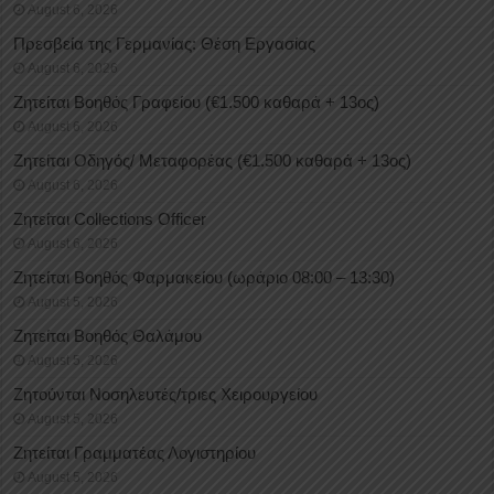
August 6, 2026
Πρεσβεία της Γερμανίας: Θέση Εργασίας
August 6, 2026
Ζητείται Βοηθός Γραφείου (€1.500 καθαρά + 13ος)
August 6, 2026
Ζητείται Οδηγός/ Μεταφορέας (€1.500 καθαρά + 13ος)
August 6, 2026
Ζητείται Collections Officer
August 6, 2026
Ζητείται Βοηθός Φαρμακείου (ωράριο 08:00 – 13:30)
August 5, 2026
Ζητείται Βοηθός Θαλάμου
August 5, 2026
Ζητούνται Νοσηλευτές/τριες Χειρουργείου
August 5, 2026
Ζητείται Γραμματέας Λογιστηρίου
August 5, 2026