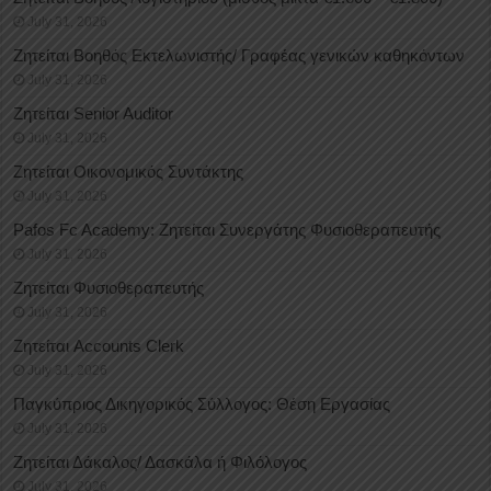
July 31, 2026
Ζητείται Βοηθός Εκτελωνιστής/ Γραφέας γενικών καθηκόντων
July 31, 2026
Ζητείται Senior Auditor
July 31, 2026
Ζητείται Οικονομικός Συντάκτης
July 31, 2026
Pafos Fc Academy: Ζητείται Συνεργάτης Φυσιοθεραπευτής
July 31, 2026
Ζητείται Φυσιοθεραπευτής
July 31, 2026
Ζητείται Accounts Clerk
July 31, 2026
Παγκύπριος Δικηγορικός Σύλλογος: Θέση Εργασίας
July 31, 2026
Ζητείται Δάκαλος/ Δασκάλα ή Φιλόλογος
July 31, 2026