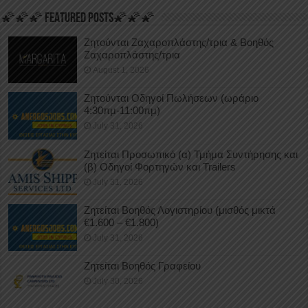
🌠🌠🌠 FEATURED POSTS🌠🌠🌠
Ζητούνται Ζαχαροπλάστης/τρια & Βοηθός
Ζαχαροπλάστης/τρια
August 1, 2026
Ζητούνται Οδηγοί Πωλήσεων (ωράριο
4:30πμ-11:00πμ)
July 31, 2026
Ζητείται Προσωπικό (α) Τμήμα Συντήρησης και
(β) Οδηγοί Φορτηγών και Trailers
July 31, 2026
Ζητείται Βοηθός Λογιστηρίου (μισθός μικτά
€1.600 – €1.800)
July 31, 2026
Ζητείται Βοηθός Γραφείου
July 30, 2026