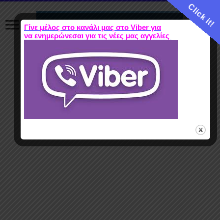
Click it!
Γίνε μέλος στο κανάλι μας στο Viber για
να ενημερώνεσαι για τις νέες μας αγγελίες