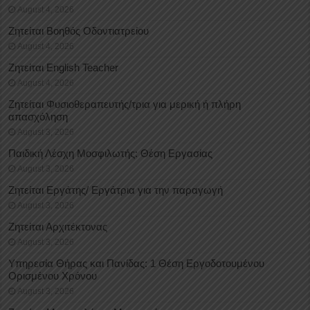
August 4, 2026
Ζητείται Βοηθός Οδοντιατρείου
August 4, 2026
Ζητείται English Teacher
August 4, 2026
Ζητείται Φυσιοθεραπευτής/τρια για μερική ή πλήρη
απασχόληση
August 3, 2026
Παιδική Λέσχη Μοσφιλωτής: Θέση Εργασίας
August 3, 2026
Ζητείται Εργάτης/ Εργάτρια για την παραγωγή
August 3, 2026
Ζητείται Αρχιτέκτονας
August 3, 2026
Υπηρεσία Θήρας και Πανίδας: 1 Θέση Eργοδοτουμένου
Oρισμένου Xρόνου
August 3, 2026