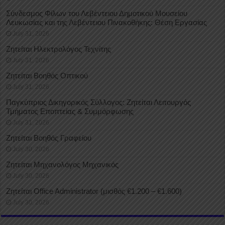
Σύνδεσμος Φίλων του Λεβέντειου Δημοτικού Μουσείου
Λευκωσίας και της Λεβέντειου Πινακοθήκης: Θέση Εργασίας
July 31, 2026
Ζητείται Ηλεκτρολόγος Τεχνίτης
July 31, 2026
Ζητείται Βοηθός Οπτικού
July 31, 2026
Παγκύπριος Δικηγορικός Σύλλογος: Ζητείται Λειτουργός
Τμήματος Εποπτείας & Συμμόρφωσης
July 31, 2026
Ζητείται Βοηθός Γραφείου
July 30, 2026
Ζητείται Μηχανολόγος Μηχανικός
July 30, 2026
Ζητείται Office Administrator (μισθός €1.200 – €1.600)
July 30, 2026