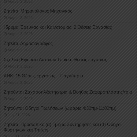
August 3, 2026
Ζητείται Μηχανολόγος Μηχανικός
August 3, 2026
Ίδρυμα Έρευνας και Καινοτομίας: 2 Θέσεις Εργασίας
August 3, 2026
Ζητείται Δημοσιογράφος
August 3, 2026
Σχολική Εφορεία Λατσιών-Γερίου: Θέσεις εργασίας
August 3, 2026
ΑΗΚ: 15 Θέσεις εργασίας – Παγκύπρια
August 3, 2026
Ζητούνται Ζαχαροπλάστης/τρια & Βοηθός Ζαχαροπλάστης/τρια
August 1, 2026
Ζητούνται Οδηγοί Πωλήσεων (ωράριο 4:30πμ-11:00πμ)
July 31, 2026
Ζητείται Προσωπικό (α) Τμήμα Συντήρησης και (β) Οδηγοί
Φορτηγών και Trailers
July 31, 2026