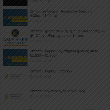
August 1, 2026
Ζητούνται Οδηγοί Πωλήσεων (ωράριο
4:30πμ-11:00πμ)
July 31, 2026
Ζητείται Προσωπικό (α) Τμήμα Συντήρησης και
(β) Οδηγοί Φορτηγών και Trailers
July 31, 2026
Ζητείται Βοηθός Λογιστηρίου (μισθός μικτά
€1.600 – €1.800)
July 31, 2026
Ζητείται Βοηθός Γραφείου
July 30, 2026
Ζητείται Μηχανολόγος Μηχανικός
July 30, 2026