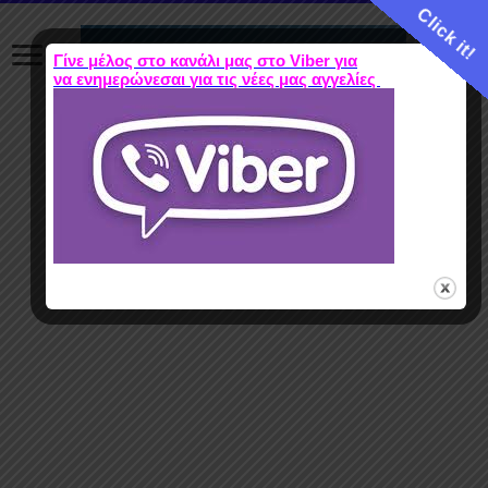
Click it!
Γίνε μέλος στο κανάλι μας στο Viber για
να ενημερώνεσαι για τις νέες μας αγγελίες