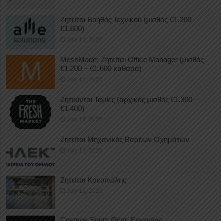
Ζητείται Βοηθός Τεχνικού (μισθός €1.200 –
€1.600)
July 15, 2026
MeshMade: Ζητείται Office Manager (μισθός
€1.200 – €1.600 καθαρά)
July 15, 2026
Ζητούνται Ταμίες (αρχικός μισθός €1.300 –
€1.400)
July 14, 2026
Ζητείται Μηχανικός Βαρέων Οχημάτων
July 13, 2026
Ζητείται Κρεοπώλης
July 12, 2026
Cosmos Sport: Θέση Εργασίας