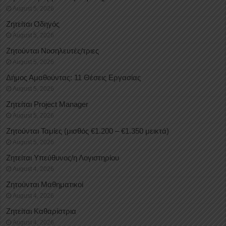
August 5, 2026
Ζητείται Οδηγός
August 5, 2026
Ζητούνται Νοσηλευτές/τριες
August 5, 2026
Δήμος Αμαθούντας: 11 Θέσεις Εργασίας
August 5, 2026
Ζητείται Project Manager
August 5, 2026
Ζητούνται Ταμίες (μισθός €1.200 – €1.350 μεικτά)
August 5, 2026
Ζητείται Υπεύθυνος/η Λογιστηρίου
August 4, 2026
Ζητούνται Μαθηματικοί
August 4, 2026
Ζητείται Καθαρίστρια
August 4, 2026