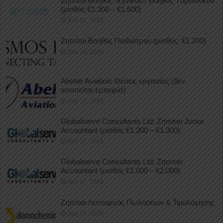
Ζητείται Βοηθός Τεχνικού / Βοηθός Υδραυλικού
(μισθός €1.300 – €1.600)
July 21, 2026
Ζητείται Βοηθός Παιδιάτρου (μισθός: €1.200)
July 18, 2026
Abelair Aviation: Θέσεις εργασίας (δεν
απαιτείται εμπειρία)
July 17, 2026
Globalserve Consultants Ltd: Ζητείται Junior
Accountant (μισθός €1.200 – €1.300)
July 17, 2026
Globalserve Consultants Ltd: Ζητείται
Accountant (μισθός €1.600 – €2.000)
July 17, 2026
Ζητείται Λειτουργός Πωλήσεων & Τιμολόγησης
July 16, 2026