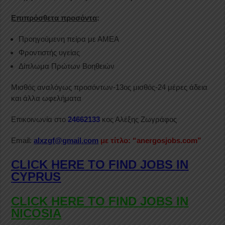
Επιπρόσθετα προσόντα
:
Προηγούμενη πείρα με ΑΜΕΑ
Φροντιστής υγείας
Δίπλωμα Πρώτων Βοηθειών
Μισθός αναλόγως προσόντων-13ος μισθός-24 μέρες άδεια
και άλλα ωφελήματα
Επικοινωνία στο
24662133
κος Αλέξης Ζωγράφος
Email:
alxzgf@gmail.com
με τίτλο: “anergosjobs.com”
CLICK HERE TO FIND JOBS IN
CYPRUS
CLICK HERE TO FIND JOBS IN
NICOSIA