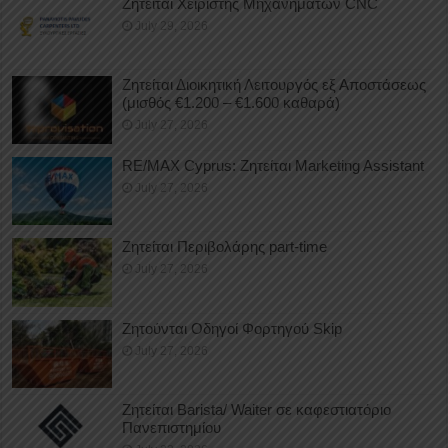
Ζητείται Χειριστής Μηχανημάτων CNC
July 29, 2026
Ζητείται Διοικητική Λειτουργός εξ Αποστάσεως
(μισθός €1.200 – €1.600 καθαρά)
July 27, 2026
RE/MAX Cyprus: Ζητείται Marketing Assistant
July 27, 2026
Ζητείται Περιβολάρης part-time
July 27, 2026
Ζητούνται Οδηγοί Φορτηγού Skip
July 27, 2026
Ζητείται Barista/ Waiter σε καφεστιατόριο
Πανεπιστημίου