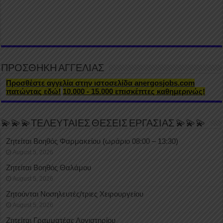
ΠΡΟΣΘΗΚΗ ΑΓΓΕΛΙΑΣ
Προσθέστε αγγελία στην ιστοσελίδα anergosjobs.com
πατώντας εδώ!
10.000 - 15.000 επισκέπτες καθημερινώς!
💫💫💫ΤΕΛΕΥΤΑΙΕΣ ΘΕΣΕΙΣ ΕΡΓΑΣΙΑΣ 💫💫💫
Ζητείται Βοηθός Φαρμακείου (ωράριο 08:00 – 13:30)
August 5, 2026
Ζητείται Βοηθός Θαλάμου
August 5, 2026
Ζητούνται Νοσηλευτές/τριες Χειρουργείου
August 5, 2026
Ζητείται Γραμματέας Λογιστηρίου