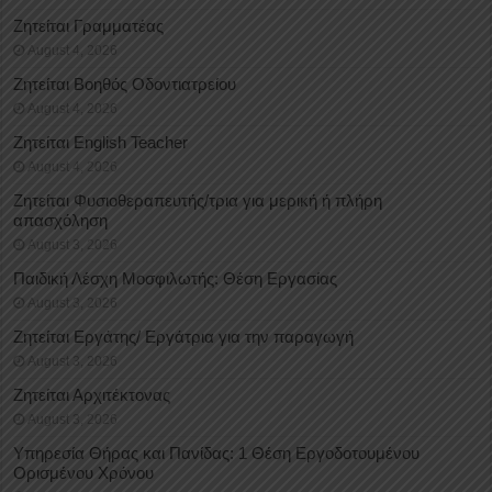
Ζητείται Γραμματέας
August 4, 2026
Ζητείται Βοηθός Οδοντιατρείου
August 4, 2026
Ζητείται English Teacher
August 4, 2026
Ζητείται Φυσιοθεραπευτής/τρια για μερική ή πλήρη
απασχόληση
August 3, 2026
Παιδική Λέσχη Μοσφιλωτής: Θέση Εργασίας
August 3, 2026
Ζητείται Εργάτης/ Εργάτρια για την παραγωγή
August 3, 2026
Ζητείται Αρχιτέκτονας
August 3, 2026
Υπηρεσία Θήρας και Πανίδας: 1 Θέση Eργοδοτουμένου
Oρισμένου Xρόνου