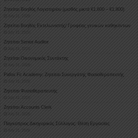
Ζητείται Βοηθός Λογιστηρίου (μισθός μικτά €1.600 – €1.800)
July 31, 2026
Ζητείται Βοηθός Εκτελωνιστής/ Γραφέας γενικών καθηκόντων
July 31, 2026
Ζητείται Senior Auditor
July 31, 2026
Ζητείται Οικονομικός Συντάκτης
July 31, 2026
Pafos Fc Academy: Ζητείται Συνεργάτης Φυσιοθεραπευτής
July 31, 2026
Ζητείται Φυσιοθεραπευτής
July 31, 2026
Ζητείται Accounts Clerk
July 31, 2026
Παγκύπριος Δικηγορικός Σύλλογος: Θέση Εργασίας
July 31, 2026