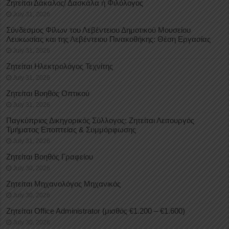
Ζητείται Δάκαλος/ Δασκάλα ή Φιλόλογος
July 31, 2026
Σύνδεσμος Φίλων του Λεβέντειου Δημοτικού Μουσείου
Λευκωσίας και της Λεβέντειου Πινακοθήκης: Θέση Εργασίας
July 31, 2026
Ζητείται Ηλεκτρολόγος Τεχνίτης
July 31, 2026
Ζητείται Βοηθός Οπτικού
July 31, 2026
Παγκύπριος Δικηγορικός Σύλλογος: Ζητείται Λειτουργός
Τμήματος Εποπτείας & Συμμόρφωσης
July 31, 2026
Ζητείται Βοηθός Γραφείου
July 30, 2026
Ζητείται Μηχανολόγος Μηχανικός
July 30, 2026
Ζητείται Office Administrator (μισθός €1.200 – €1.600)
July 30, 2026