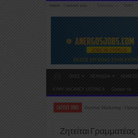
Τελευταίες
ΤΙΜΕΣ
FRIDAY , 7 AUGUST 2026
ΟΛΕΣ
ΛΕΥΚΩΣΙΑ
ΛΕΜΕΣΟ
€ PAY VACANCY LISTING €
Contact Us
LATEST JOBS
Ζητείται Marketing / Operat
Ζητείται Γραμματέας