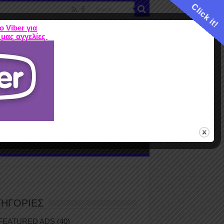
Click it!
ο Viber για
 μας αγγελίες
ME
FEATURED ADS
ΤΙΜΕΣ
Terms
ΤΗΓΟΡΙΕΣ
FEATURED ADS
(40)