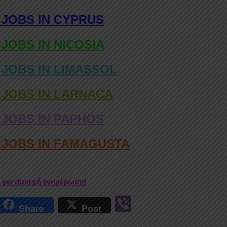
 JOBS IN CYPRUS
 JOBS IN NICOSIA
 JOBS IN LIMASSOL
 JOBS IN LARNACA
 JOBS IN PAPHOS
D JOBS IN FAMAGUSTA
r για συνεχή ενημέρωση!
r
Vi
Share
Post
n
b