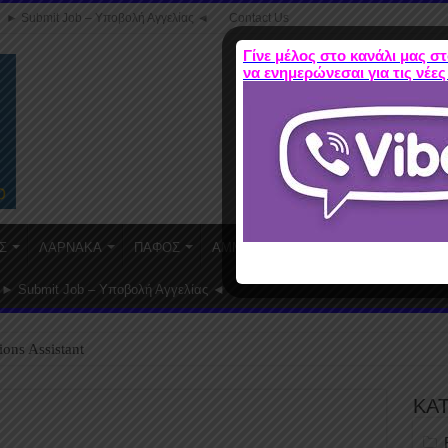
► Submit Job – Υποβολή Αγγελίας ◄
Contact Us
Γίνε μέλος στο κανάλι μας στ
να ενημερώνεσαι για τις νέες
Σ
ΛΑΡΝΑΚΑ
ΠΑΦΟΣ
ΑΜΜΟΧΩΣΤΟΣ
WORK FROM HO
► Submit Job – Υποβολή Αγγελίας ◄
ions Assistant
ΚΑ