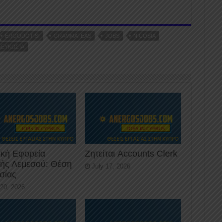
er
ERGODOTISI
GRAMMATEAS
JOBS
NICOSIA
ΛΕΥΚΩΣΊΑ
ική Εφορεία
Ζητείται Accounts Clerk
κής Λεμεσού: Θέση
July 17, 2026
σίας
 20, 2026