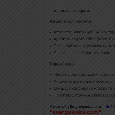
τα υπόλοιπα τμήματα
Απαραίτητα Προσόντα
:
Απόφοιτος Λυκείου ή ΙΕΚ/ΑΕΙ γραμ
Άριστη γνώση MS Office (Word, Exc
Πολύ καλή γνώση Αγγλικών (γραπτ
Επικοινωνιακές δεξιότητες, οργάνω
Προσφέρεται
:
Flexible ωράριο Δευτέρα–Παρασκε
Ανταγωνιστικό πακέτο αποδοχών
Σύγχρονο και φιλικό εργασιακό πε
Προοπτικές επαγγελματικής εξέλιξη
Αποστολή βιογραφικών στο:
info@
“anergosjobs.com”