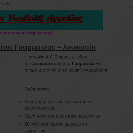
ΡΧΕΙΟ
er για συνεχή ενημέρωση!
είται Γραμματέας – Λευκωσία
Η εταιρεία A.C.Emporia με έδρα
την
Λευκωσία
αναζητά
Γραμματέα
για
πλήρη απασχόληση η μερική απασχόληση
.
Καθήκοντα
:
Διαχείριση τηλεφωνικού κέντρου &
αλληλογραφίας
Οργάνωση ραντεβού και ημερολογίου
Σύνταξη και τήρηση αρχείων και
εγγράφων