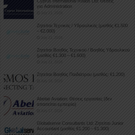
Cyprus International Roads Ltd: Θέσεις
για Administration
July 21, 2026
Ζητείται Τεχνικός / Υδραυλικός (μισθός €1.500
– €2.000)
July 21, 2026
Ζητείται Βοηθός Τεχνικού / Βοηθός Υδραυλικού
(μισθός €1.300 – €1.600)
July 21, 2026
Ζητείται Βοηθός Παιδιάτρου (μισθός: €1.200)
July 18, 2026
Abelair Aviation: Θέσεις εργασίας (δεν
απαιτείται εμπειρία)
July 17, 2026
Globalserve Consultants Ltd: Ζητείται Junior
Accountant (μισθός €1.200 – €1.300)