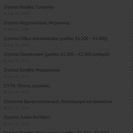
Ζητείται Βοηθός Γραφείου
July 30, 2026
Ζητείται Μηχανολόγος Μηχανικός
July 30, 2026
Ζητείται Office Administrator (μισθός €1.200 – €1.600)
July 30, 2026
Ζητείται Storekeeper (μισθός €1.300 – €1.400 καθαρά)
July 30, 2026
Ζητείται Βοηθός Φαρμακείου
July 30, 2026
CYTA: Θέσεις εργασίας
July 30, 2026
Ζητούνται Βρεφονηπιοκόμοι, Νηπιαγωγοί και Δασκάλοι
July 30, 2026
Ζητείται Junior Architect
July 30, 2026
Ζητείται Βοηθός Φαρμακείου (μισθός €1.300 – €1.500)