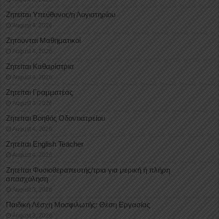
Ζητείται Υπεύθυνος/η Λογιστηρίου
August 4, 2026
Ζητούνται Μαθηματικοί
August 4, 2026
Ζητείται Καθαρίστρια
August 4, 2026
Ζητείται Γραμματέας
August 4, 2026
Ζητείται Βοηθός Οδοντιατρείου
August 4, 2026
Ζητείται English Teacher
August 4, 2026
Ζητείται Φυσιοθεραπευτής/τρια για μερική ή πλήρη
απασχόληση
August 3, 2026
Παιδική Λέσχη Μοσφιλωτής: Θέση Εργασίας
August 3, 2026