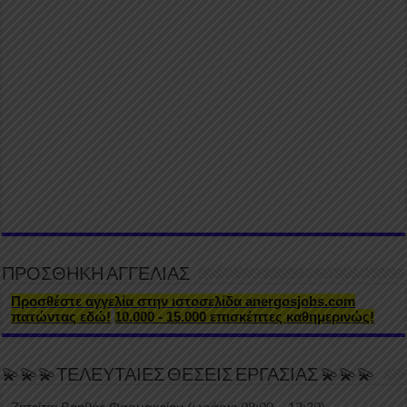
ΠΡΟΣΘΗΚΗ ΑΓΓΕΛΙΑΣ
Προσθέστε αγγελία στην ιστοσελίδα anergosjobs.com
πατώντας εδώ!
10.000 - 15.000 επισκέπτες καθημερινώς!
💫💫💫ΤΕΛΕΥΤΑΙΕΣ ΘΕΣΕΙΣ ΕΡΓΑΣΙΑΣ 💫💫💫