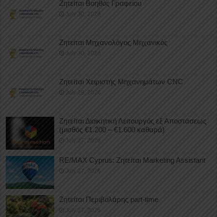
Ζητείται Βοηθός Γραφείου
July 30, 2026
Ζητείται Μηχανολόγος Μηχανικός
July 30, 2026
Ζητείται Χειριστής Μηχανημάτων CNC
July 29, 2026
Ζητείται Διοικητική Λειτουργός εξ Αποστάσεως
(μισθός €1.200 – €1.600 καθαρά)
July 27, 2026
RE/MAX Cyprus: Ζητείται Marketing Assistant
July 27, 2026
Ζητείται Περιβολάρης part-time
July 27, 2026