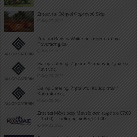
Ζητούνται Οδηγοί Φορτηγού Skip
July 27, 2026
Ζητείται Barista/ Waiter σε καφεστιατόριο
Πανεπιστημίου
July 23, 2026
Gallop Catering: Ζητείται Λειτουργός Σχολικής
Καντίνας
July 23, 2026
Gallop Catering: Ζητούνται Καθαριστές /
Καθαρίστριες
July 23, 2026
Ζητείται Μάγειρας/ Μαγείρισσα (ωράριο 07:00
– 15:00) – καθαρός μισθός €1.600
July 23, 2026