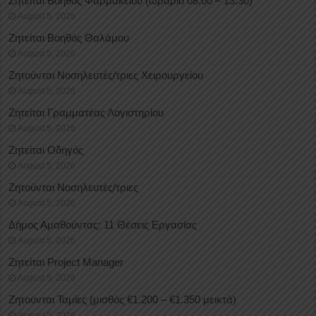
Ζητείται Βοηθός Φαρμακείου (ωράριο 08:00 – 13:30)
August 5, 2026
Ζητείται Βοηθός Θαλάμου
August 5, 2026
Ζητούνται Νοσηλευτές/τριες Χειρουργείου
August 5, 2026
Ζητείται Γραμματέας Λογιστηρίου
August 5, 2026
Ζητείται Οδηγός
August 5, 2026
Ζητούνται Νοσηλευτές/τριες
August 5, 2026
Δήμος Αμαθούντας: 11 Θέσεις Εργασίας
August 5, 2026
Ζητείται Project Manager
August 5, 2026
Ζητούνται Ταμίες (μισθός €1.200 – €1.350 μεικτά)
August 5, 2026