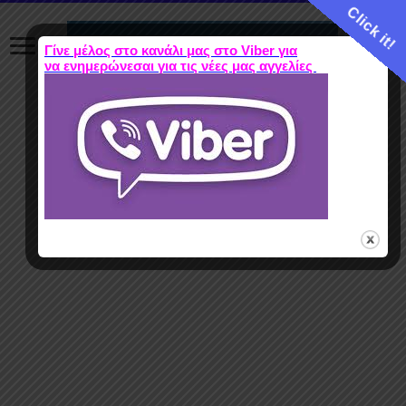
Click it!
Γίνε μέλος στο κανάλι μας στο Viber για
να ενημερώνεσαι για τις νέες μας αγγελίες