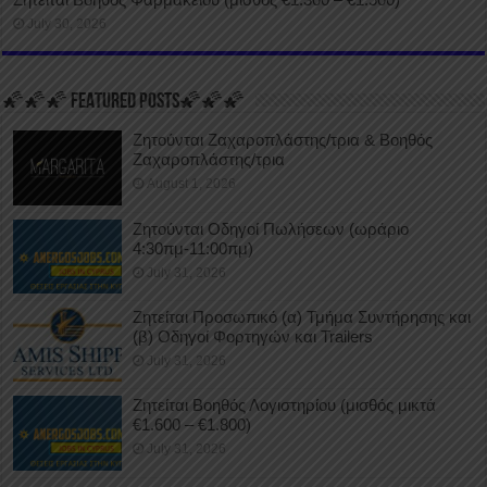
July 30, 2026
🌠🌠🌠 FEATURED POSTS🌠🌠🌠
Ζητούνται Ζαχαροπλάστης/τρια & Βοηθός
Ζαχαροπλάστης/τρια
August 1, 2026
Ζητούνται Οδηγοί Πωλήσεων (ωράριο
4:30πμ-11:00πμ)
July 31, 2026
Ζητείται Προσωπικό (α) Τμήμα Συντήρησης και
(β) Οδηγοί Φορτηγών και Trailers
July 31, 2026
Ζητείται Βοηθός Λογιστηρίου (μισθός μικτά
€1.600 – €1.800)
July 31, 2026