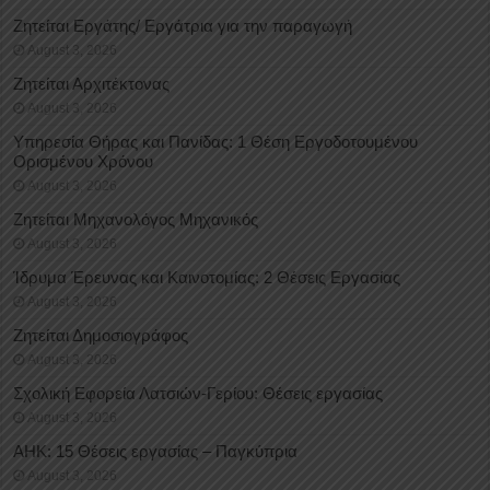
Ζητείται Εργάτης/ Εργάτρια για την παραγωγή
August 3, 2026
Ζητείται Αρχιτέκτονας
August 3, 2026
Υπηρεσία Θήρας και Πανίδας: 1 Θέση Eργοδοτουμένου
Oρισμένου Xρόνου
August 3, 2026
Ζητείται Μηχανολόγος Μηχανικός
August 3, 2026
Ίδρυμα Έρευνας και Καινοτομίας: 2 Θέσεις Εργασίας
August 3, 2026
Ζητείται Δημοσιογράφος
August 3, 2026
Σχολική Εφορεία Λατσιών-Γερίου: Θέσεις εργασίας
August 3, 2026
ΑΗΚ: 15 Θέσεις εργασίας – Παγκύπρια
August 3, 2026