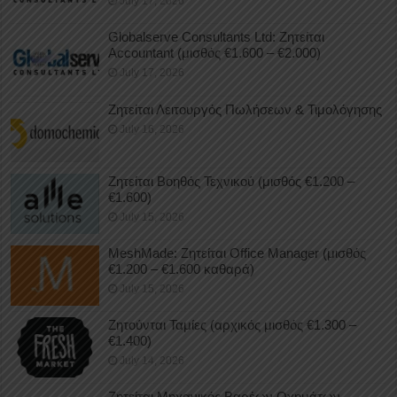
July 17, 2026
Globalserve Consultants Ltd: Ζητείται
Accountant (μισθός €1.600 – €2.000)
July 17, 2026
Ζητείται Λειτουργός Πωλήσεων & Τιμολόγησης
July 16, 2026
Ζητείται Βοηθός Τεχνικού (μισθός €1.200 –
€1.600)
July 15, 2026
MeshMade: Ζητείται Office Manager (μισθός
€1.200 – €1.600 καθαρά)
July 15, 2026
Ζητούνται Ταμίες (αρχικός μισθός €1.300 –
€1.400)
July 14, 2026
Ζητείται Μηχανικός Βαρέων Οχημάτων