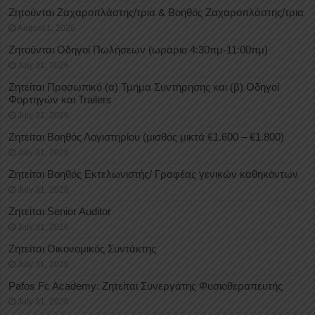
Ζητούνται Ζαχαροπλάστης/τρια & Βοηθός Ζαχαροπλάστης/τρια
August 1, 2026
Ζητούνται Οδηγοί Πωλήσεων (ωράριο 4:30πμ-11:00πμ)
July 31, 2026
Ζητείται Προσωπικό (α) Τμήμα Συντήρησης και (β) Οδηγοί
Φορτηγών και Trailers
July 31, 2026
Ζητείται Βοηθός Λογιστηρίου (μισθός μικτά €1.600 – €1.800)
July 31, 2026
Ζητείται Βοηθός Εκτελωνιστής/ Γραφέας γενικών καθηκόντων
July 31, 2026
Ζητείται Senior Auditor
July 31, 2026
Ζητείται Οικονομικός Συντάκτης
July 31, 2026
Pafos Fc Academy: Ζητείται Συνεργάτης Φυσιοθεραπευτής
July 31, 2026