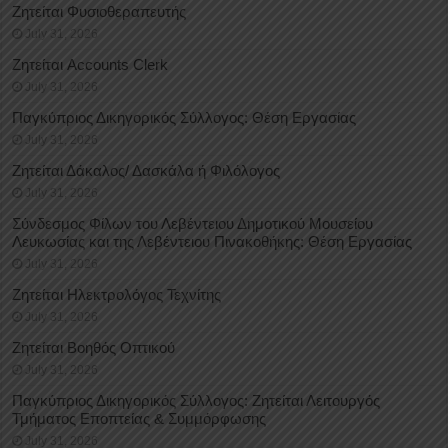
Ζητείται Φυσιοθεραπευτής
July 31, 2026
Ζητείται Accounts Clerk
July 31, 2026
Παγκύπριος Δικηγορικός Σύλλογος: Θέση Εργασίας
July 31, 2026
Ζητείται Δάκαλος/ Δασκάλα ή Φιλόλογος
July 31, 2026
Σύνδεσμος Φίλων του Λεβέντειου Δημοτικού Μουσείου
Λευκωσίας και της Λεβέντειου Πινακοθήκης: Θέση Εργασίας
July 31, 2026
Ζητείται Ηλεκτρολόγος Τεχνίτης
July 31, 2026
Ζητείται Βοηθός Οπτικού
July 31, 2026
Παγκύπριος Δικηγορικός Σύλλογος: Ζητείται Λειτουργός
Τμήματος Εποπτείας & Συμμόρφωσης
July 31, 2026