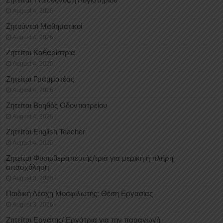
August 4, 2026
Ζητούνται Μαθηματικοί
August 4, 2026
Ζητείται Καθαρίστρια
August 4, 2026
Ζητείται Γραμματέας
August 4, 2026
Ζητείται Βοηθός Οδοντιατρείου
August 4, 2026
Ζητείται English Teacher
August 4, 2026
Ζητείται Φυσιοθεραπευτής/τρια για μερική ή πλήρη
απασχόληση
August 3, 2026
Παιδική Λέσχη Μοσφιλωτής: Θέση Εργασίας
August 3, 2026
Ζητείται Εργάτης/ Εργάτρια για την παραγωγή