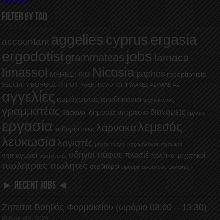
FILTER BY TAQ
aggelies
cyprus
ergasia
accountant
ergodotisi
jobs
grammateas
larnaca
Nicosia
limassol
paphos
MARKETING
receptionists
ΒΟΗΘΟΣ ΙΑΤΡΟΥ
SECURITY
ΗΛΕΚΤΡΟΛΟΓΟΙ
ΦΥΛΑΚΕΣ ΑΣΦΑΛΕΙΑΣ
αγγελίες
αμμόχωστος
αποθηκάριοι
αρχιτέκτονας
γραμματέας
διανομείς
δημόσια υπηρεσία
δάσκαλοι
εργάτες
εργασία
λεμεσός
λάρνακα
καθαρίστριες
λευκωσία
λογιστές
μηχανολόγοι
μηχανολόγοι μηχανικοί
οδηγοί
πάφος
πλασιέ
νηπιαγωγοί
πολιτικοί μηχανικοί
νοσηλευτές
πωλήτριες
πωλητές
σερβιτόροι
φρουροί ασφαλείας
φύλακες
► RECENT JOBS ◄
Ζητείται Βοηθός Φαρμακείου (ωράριο 08:00 – 13:30)
August 5, 2026