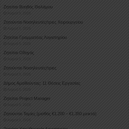
Ζητείται Βοηθός Θαλάμου
August 5, 2026
Ζητούνται Νοσηλευτές/τριες Χειρουργείου
August 5, 2026
Ζητείται Γραμματέας Λογιστηρίου
August 5, 2026
Ζητείται Οδηγός
August 5, 2026
Ζητούνται Νοσηλευτές/τριες
August 5, 2026
Δήμος Αμαθούντας: 11 Θέσεις Εργασίας
August 5, 2026
Ζητείται Project Manager
August 5, 2026
Ζητούνται Ταμίες (μισθός €1.200 – €1.350 μεικτά)
August 5, 2026
Ζητείται Υπεύθυνος/η Λογιστηρίου