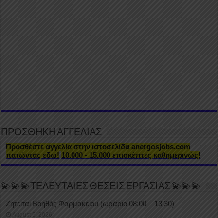
ΠΡΟΣΘΗΚΗ ΑΓΓΕΛΙΑΣ
Προσθέστε αγγελία στην ιστοσελίδα anergosjobs.com
πατώντας εδώ!
10.000 - 15.000 επισκέπτες καθημερινώς!
💫💫💫ΤΕΛΕΥΤΑΙΕΣ ΘΕΣΕΙΣ ΕΡΓΑΣΙΑΣ 💫💫💫
Ζητείται Βοηθός Φαρμακείου (ωράριο 08:00 – 13:30)
August 5, 2026