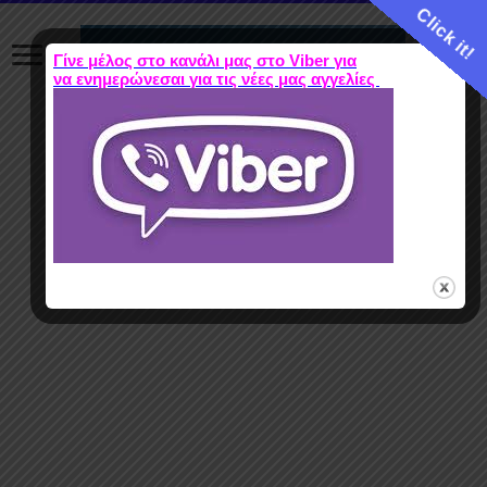
Click it!
Γίνε μέλος στο κανάλι μας στο Viber για
να ενημερώνεσαι για τις νέες μας αγγελίες