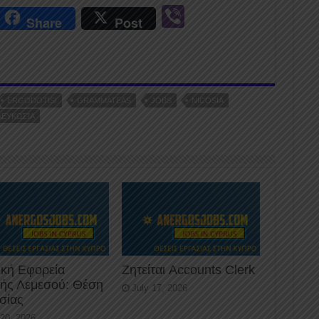
r
Vi
Share
Post
n
b
er
ERGODOTISI
GRAMMATEAS
JOBS
NICOSIA
ΛΕΥΚΩΣΊΑ
ική Εφορεία
Ζητείται Accounts Clerk
κής Λεμεσού: Θέση
July 17, 2026
σίας
 20, 2026