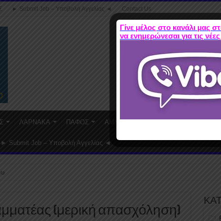
Σ
► Submit Job – Υποβολή Αγγελίας ◄
Contact Us
Γίνε μέλος στο κανάλι μας στ
να ενημερώνεσαι για τις νέες
Σ
ΛΑΡΝΑΚΑ
ΠΑΦΟΣ
ΑΜΜΟΧΩΣΤΟΣ
WORK FROM HO
► Submit Job – Υποβολή Αγγελίας ◄
ου
ΚΑ
ραμματέας (μερική απασχόληση)