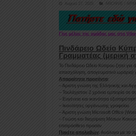
August 27, 2025
ARCHIVE / ΑΡΧ
Γίνε μέλος της ομάδας μας στο Vib
Πινδάρειο Ωδείο Κύπρο
Γραμματέας (μερική 
Το Πινδάρειο Ωδείο Κύπρου ζητεί για 
απασχόληση, απογευματινό ωράριο) για
Απαραίτητα προσόντα
:
– Άριστη γνώση της Ελληνικής και Α
– Τουλάχιστον 2 χρόνια εμπειρία σε 
– Ευγένεια και ικανότητα εξυπηρέτησ
– Ικανότητες οργάνωσης γραφείου
– Άριστη γνώση Microsoft Office (Word
– Γνώση και διαχείριση Μέσων Κοινων
επιπρόσθετο προσόν
Πακέτο απολαβών
: Ανάλογα με τα π