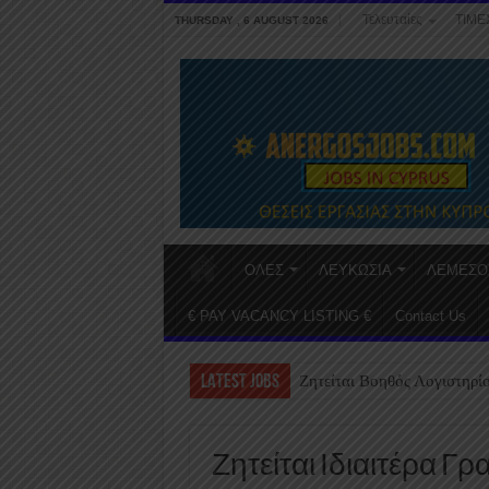
Τελευταίες
ΤΙΜΕ
THURSDAY , 6 AUGUST 2026
ΟΛΕΣ
ΛΕΥΚΩΣΙΑ
ΛΕΜΕΣΟ
€ PAY VACANCY LISTING €
Contact Us
LATEST JOBS
Ζητείται Βοηθός Λογιστηρί
Ζητείται Ιδιαιτέρα Γ