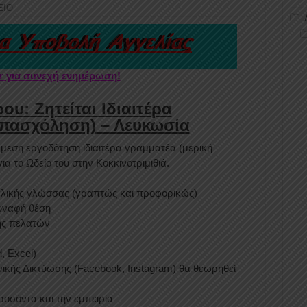
ΕΙΟ
er για συνεχή ενημέρωση!
υ: Ζητείται Ιδιαιτέρα
απασχόληση) – Λευκωσία
άμεση εργοδότηση ιδιαιτέρα γραμματέα (μερική
 το Ωδείο του στην Κοκκινοτριμιθιά.
γγλικής γλώσσας (γραπτώς και προφορικώς)
συναφή θέση
ης πελατών
, Excel)
ικής Δικτύωσης (Facebook, Instagram) θα θεωρηθεί
ροσόντα και την εμπειρία