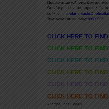
Ωράριο απασχόλησης
: Δευτέρα έως
Οι ενδιαφερόμενοι/ες παρακαλούνται 
διεύθυνση:
pindariomusic@hotmail.
Τηλέφωνο επικοινωνίας:
99599006
CLICK HERE TO FIND
CLICK HERE TO FIND
CLICK HERE TO FIND
CLICK HERE TO FIND
CLICK HERE TO FIND
CLICK HERE TO FIN
Anergos Jobs Cyprus