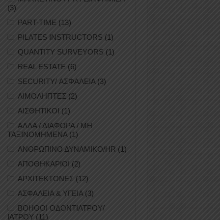
(3)
PART-TIME
(13)
PILATES INSTRUCTORS
(1)
QUANTITY SURVEYORS
(1)
REAL ESTATE
(6)
SECURITY/ ΑΣΦΑΛΕΙΑ
(3)
ΑΙΜΟΛΗΠΤΕΣ
(2)
ΑΙΣΘΗΤΙΚΟΙ
(1)
ΑΛΛΑ / ΔΙΑΦΟΡΑ / ΜΗ
ΤΑΞΙΝΟΜΗΜΕΝΑ
(1)
ΑΝΘΡΩΠΙΝΟ ΔΥΝΑΜΙΚΟ/HR
(1)
ΑΠΟΘΗΚΑΡΙΟΙ
(2)
ΑΡΧΙΤΕΚΤΟΝΕΣ
(12)
ΑΣΦΑΛΕΙΑ & ΥΓΕΙΑ
(3)
ΒΟΗΘΟΙ ΟΔΟΝΤΙΑΤΡΟΥ/
ΙΑΤΡΟΥ
(11)