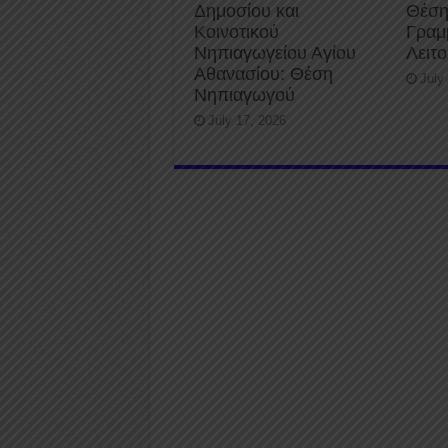
Δημοσίου και
Θέση
Κοινοτικού
Γραμ
Νηπιαγωγείου Αγίου
Λειτ
Αθανασίου: Θέση
July
Νηπιαγωγού
July 17, 2026