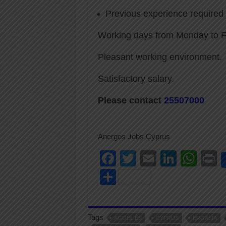
Previous experience required
Working days from Monday to F
Pleasant working environment.
Satisfactory salary.
Please contact
25507
000
Anergos Jobs Cyprus
F
T
E
Li
W
P
a
wi
m
n
h
i
S
c
tt
ail
k
at
t
h
e
er
e
s
ar
Tags
b
dI
A
AGGELIES
CYPRUS
ERGASIA
e