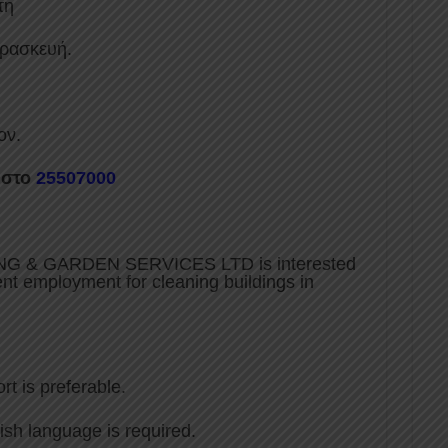
τη
αρασκευή.
ον.
 στο
25507000
G & GARDEN SERVICES LTD is interested
nt employment for cleaning buildings in
t is preferable.
sh language is required.