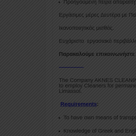
Προηγούμενη πείρα απαραίτη
Εργάσιμες μέρες Δευτέρα με Π
Ικανοποιητικός μισθός.
Ευχάριστο εργασιακό περιβάλλ
Παρακαλούμε επικοινωνήστε
————–
The Company AKNES CLEANIN
to employ Cleaners for permane
Limassol.
Requirements
:
To have own means of transpor
Knowledge of Greek and Engli