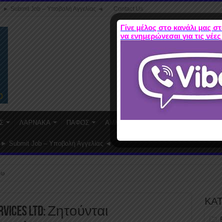
► Submit Job – Υποβολή Αγγελίας ◄
Contact Us
Γίνε μέλος στο κανάλι μας στ
να ενημερώνεσαι για τις νέες
Σ
ΛΑΡΝΑΚΑ
ΠΑΦΟΣ
ΑΜΜΟΧΩΣΤΟΣ
WORK FROM HO
► Submit Job – Υποβολή Αγγελίας ◄
ου
ΚΑ
ERVICES LTD: Ζητούνται