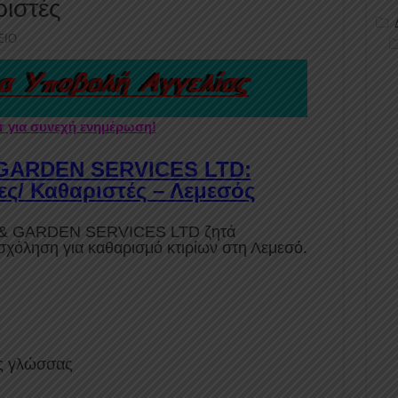
ριστές
ΕΙΟ
er για συνεχή ενημέρωση!
GARDEN SERVICES LTD:
ες/ Καθαριστές – Λεμεσός
 & GARDEN SERVICES LTD ζητά
σχόληση για καθαρισμό κτιρίων στη Λεμεσό.
ής γλώσσας