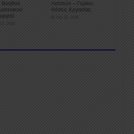
 Βοηθού
Λατσιών – Γερίου:
ματειακού
Θέσεις Εργασίας
ουργού
July 12, 2026
 12, 2026