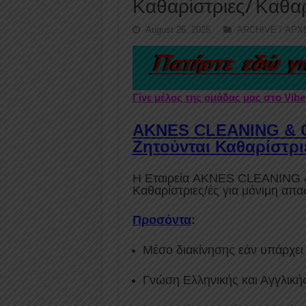
Καθαρίστριες/ Καθα
August 26, 2025
ARCHIVE / ΑΡΧ
Γίνε μέλος της ομάδας μας στο Vib
AKNES CLEANING & 
Ζητούνται Καθαρίστρι
Η Εταιρεία AKNES CLEANING
Καθαρίστριες/ές για μόνιμη απα
Προσόντα
:
Μέσο διακίνησης εάν υπάρχει
Γνώση Ελληνικής και Αγγλικ