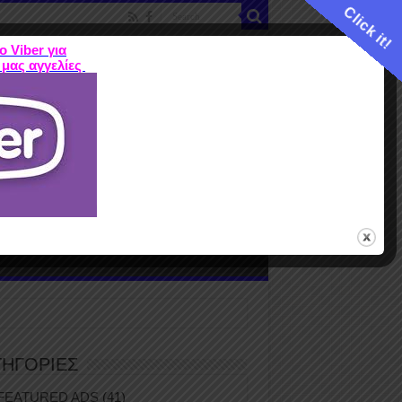
Click it!
ο Viber για
 μας αγγελίες
ME
FEATURED ADS
ΤΙΜΕΣ
Terms
ΤΗΓΟΡΙΕΣ
FEATURED ADS
(41)