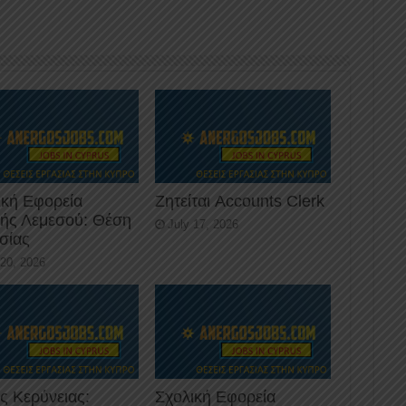
ική Εφορεία
Ζητείται Accounts Clerk
κής Λεμεσού: Θέση
July 17, 2026
σίας
 20, 2026
ς Κερύνειας:
Σχολική Εφορεία