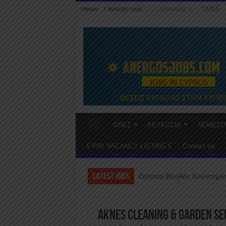
Τελευταίες
ΤΙΜΕΣ
FRIDAY , 7 AUGUST 2026
ΟΛΕΣ
ΛΕΥΚΩΣΙΑ
ΛΕΜΕΣΟ
€ PAY VACANCY LISTING €
Contact Us
LATEST JOBS
Ζητείται Βοηθός Λογιστηρί
AKNES CLEANING & GARDEN S