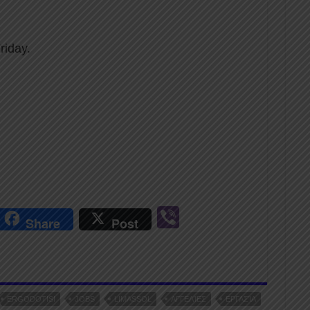
riday.
r
Vi
Share
Post
n
b
er
ERGODOTISI
JOBS
LIMASSOL
ΑΓΓΕΛΊΕΣ
ΕΡΓΑΣΊΑ