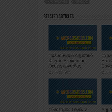
ΚΑΘΑΡΊΣΤΡΙΕΣ
ΛΕΜΕΣΌΣ
o
n
p
o
p
Related Articles
k
Πολυδύναμο Δημοτικό
Σχολ
Κέντρο Λευκωσίας:
Δυτι
Θέσεις εργασίας
Εργα
July 22, 2026
July
Σύνδεσμος Γονέων
Δήμο