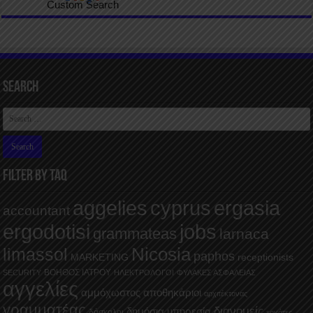
Custom Search
Search
FILTER BY TAQ
aggelies
cyprus
ergasia
accountant
ergodotisi
jobs
grammateas
larnaca
Nicosia
limassol
paphos
MARKETING
receptionists
ΒΟΗΘΟΣ ΙΑΤΡΟΥ
SECURITY
ΗΛΕΚΤΡΟΛΟΓΟΙ
ΦΥΛΑΚΕΣ ΑΣΦΑΛΕΙΑΣ
αγγελίες
αμμόχωστος
αποθηκάριοι
αρχιτέκτονας
γραμματέας
διανομείς
δημόσια υπηρεσία
δάσκαλοι
εργάτες