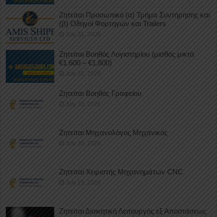
Ζητείται Προσωπικό (α) Τμήμα Συντήρησης και
(β) Οδηγοί Φορτηγών και Trailers
July 31, 2026
Ζητείται Βοηθός Λογιστηρίου (μισθός μικτά
€1.600 – €1.800)
July 31, 2026
Ζητείται Βοηθός Γραφείου
July 30, 2026
Ζητείται Μηχανολόγος Μηχανικός
July 30, 2026
Ζητείται Χειριστής Μηχανημάτων CNC
July 29, 2026
Ζητείται Διοικητική Λειτουργός εξ Αποστάσεως