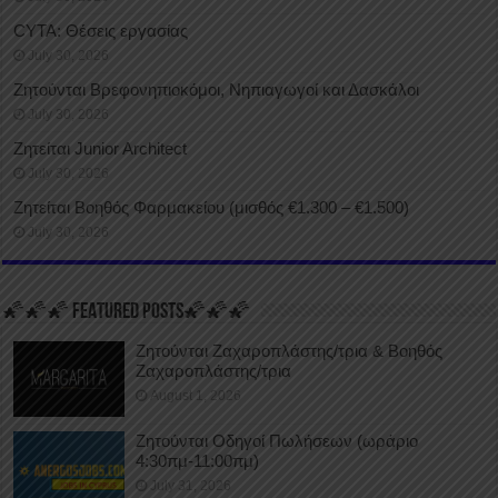
CYTA: Θέσεις εργασίας
July 30, 2026
Ζητούνται Βρεφονηπιοκόμοι, Νηπιαγωγοί και Δασκάλοι
July 30, 2026
Ζητείται Junior Architect
July 30, 2026
Ζητείται Βοηθός Φαρμακείου (μισθός €1.300 – €1.500)
July 30, 2026
🌠🌠🌠 FEATURED POSTS🌠🌠🌠
Ζητούνται Ζαχαροπλάστης/τρια & Βοηθός
Ζαχαροπλάστης/τρια
August 1, 2026
Ζητούνται Οδηγοί Πωλήσεων (ωράριο
4:30πμ-11:00πμ)
July 31, 2026