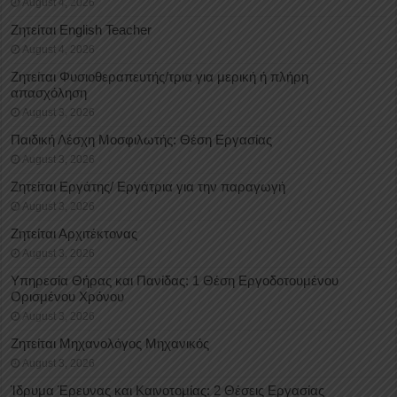
August 4, 2026
Ζητείται English Teacher
August 4, 2026
Ζητείται Φυσιοθεραπευτής/τρια για μερική ή πλήρη
απασχόληση
August 3, 2026
Παιδική Λέσχη Μοσφιλωτής: Θέση Εργασίας
August 3, 2026
Ζητείται Εργάτης/ Εργάτρια για την παραγωγή
August 3, 2026
Ζητείται Αρχιτέκτονας
August 3, 2026
Υπηρεσία Θήρας και Πανίδας: 1 Θέση Eργοδοτουμένου
Oρισμένου Xρόνου
August 3, 2026
Ζητείται Μηχανολόγος Μηχανικός
August 3, 2026
Ίδρυμα Έρευνας και Καινοτομίας: 2 Θέσεις Εργασίας