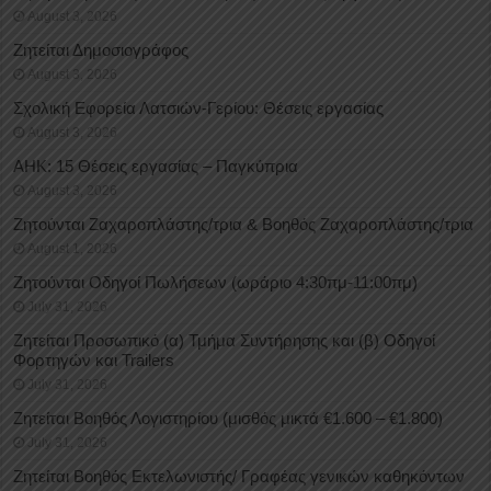
August 3, 2026
Ζητείται Δημοσιογράφος
August 3, 2026
Σχολική Εφορεία Λατσιών-Γερίου: Θέσεις εργασίας
August 3, 2026
ΑΗΚ: 15 Θέσεις εργασίας – Παγκύπρια
August 3, 2026
Ζητούνται Ζαχαροπλάστης/τρια & Βοηθός Ζαχαροπλάστης/τρια
August 1, 2026
Ζητούνται Οδηγοί Πωλήσεων (ωράριο 4:30πμ-11:00πμ)
July 31, 2026
Ζητείται Προσωπικό (α) Τμήμα Συντήρησης και (β) Οδηγοί
Φορτηγών και Trailers
July 31, 2026
Ζητείται Βοηθός Λογιστηρίου (μισθός μικτά €1.600 – €1.800)
July 31, 2026
Ζητείται Βοηθός Εκτελωνιστής/ Γραφέας γενικών καθηκόντων