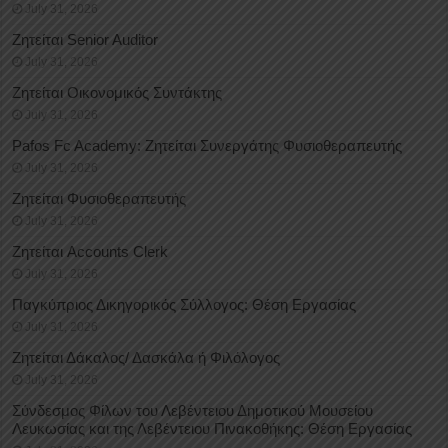
July 31, 2026
Ζητείται Senior Auditor
July 31, 2026
Ζητείται Οικονομικός Συντάκτης
July 31, 2026
Pafos Fc Academy: Ζητείται Συνεργάτης Φυσιοθεραπευτής
July 31, 2026
Ζητείται Φυσιοθεραπευτής
July 31, 2026
Ζητείται Accounts Clerk
July 31, 2026
Παγκύπριος Δικηγορικός Σύλλογος: Θέση Εργασίας
July 31, 2026
Ζητείται Δάκαλος/ Δασκάλα ή Φιλόλογος
July 31, 2026
Σύνδεσμος Φίλων του Λεβέντειου Δημοτικού Μουσείου
Λευκωσίας και της Λεβέντειου Πινακοθήκης: Θέση Εργασίας