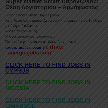
Super market Smart Παραλιμνίου:
Θέση Λογιστηρίου – Αμμόχωστος
Super market Smart Παραλιμνίου
Κενη θέση λογιστηριου. Δευτέρα – Παρασκευή 8:00-16:00 με
μισή ώρα διάλλειμα.
Άδειες πληρωμένες.
Μισθός αναλόγως προσόντων.
Όσοι ενδιαφέρονται να στειλουν βιογραφικό
με τίτλο:
vagcyprus@yahoo.gr
“anergosjobs.com”
CLICK HERE TO FIND JOBS IN
CYPRUS
CLICK HERE TO FIND JOBS IN
NICOSIA
CLICK HERE TO FIND JOBS IN
LIMASSOL