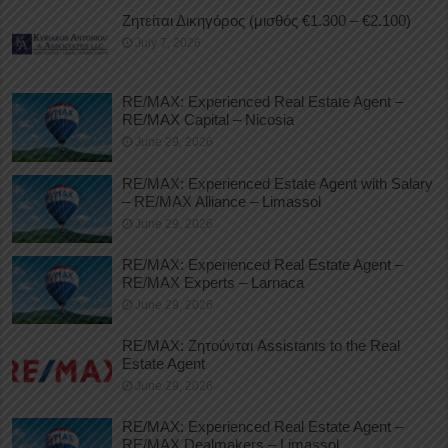
Ζητείται Δικηγόρος (μισθός €1.300 – €2.100)
July 7, 2026
RE/MAX: Experienced Real Estate Agent –
RE/MAX Capital – Nicosia
June 29, 2026
RE/MAX: Experienced Estate Agent with Salary
– RE/MAX Alliance – Limassol
June 29, 2026
RE/MAX: Experienced Real Estate Agent –
RE/MAX Experts – Larnaca
June 29, 2026
RE/MAX: Ζητούνται Assistants to the Real
Estate Agent
June 29, 2026
RE/MAX: Experienced Real Estate Agent –
RE/MAX Dealmakers – Limassol