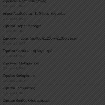
Ζητούνται Νοσηλευτές/τριες
August 5, 2026
Δήμος Αμαθούντας: 11 Θέσεις Εργασίας
August 5, 2026
Ζητείται Project Manager
August 5, 2026
Ζητούνται Ταμίες (μισθός €1.200 – €1.350 μεικτά)
August 5, 2026
Ζητείται Υπεύθυνος/η Λογιστηρίου
August 4, 2026
Ζητούνται Μαθηματικοί
August 4, 2026
Ζητείται Καθαρίστρια
August 4, 2026
Ζητείται Γραμματέας
August 4, 2026
Ζητείται Βοηθός Οδοντιατρείου