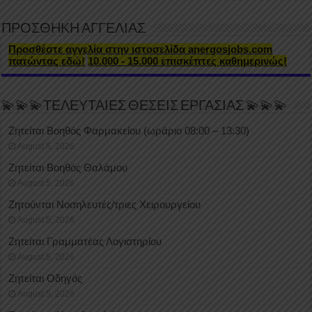
ΠΡΟΣΘΗΚΗ ΑΓΓΕΛΙΑΣ
Προσθέστε αγγελία στην ιστοσελίδα anergosjobs.com
πατώντας εδώ!
10.000 - 15.000 επισκέπτες καθημερινώς!
💫💫💫ΤΕΛΕΥΤΑΙΕΣ ΘΕΣΕΙΣ ΕΡΓΑΣΙΑΣ 💫💫💫
Ζητείται Βοηθός Φαρμακείου (ωράριο 08:00 – 13:30)
August 5, 2026
Ζητείται Βοηθός Θαλάμου
August 5, 2026
Ζητούνται Νοσηλευτές/τριες Χειρουργείου
August 5, 2026
Ζητείται Γραμματέας Λογιστηρίου
August 5, 2026
Ζητείται Οδηγός
August 5, 2026