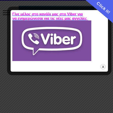
Click it!
Γίνε μέλος στο κανάλι μας στο Viber για
να ενημερώνεσαι για τις νέες μας αγγελίες