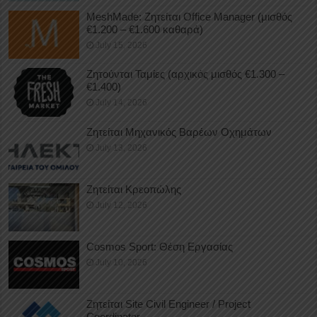
MeshMade: Ζητείται Office Manager (μισθός
€1.200 – €1.600 καθαρά)
July 15, 2026
Ζητούνται Ταμίες (αρχικός μισθός €1.300 –
€1.400)
July 14, 2026
Ζητείται Μηχανικός Βαρέων Οχημάτων
July 13, 2026
Ζητείται Κρεοπώλης
July 12, 2026
Cosmos Sport: Θέση Εργασίας
July 10, 2026
Ζητείται Site Civil Engineer / Project
Coordinator