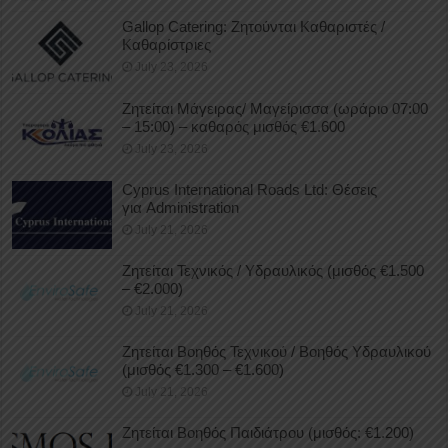
Gallop Catering: Ζητούνται Καθαριστές /
Καθαρίστριες
July 23, 2026
Ζητείται Μάγειρας/ Μαγείρισσα (ωράριο 07:00
– 15:00) – καθαρός μισθός €1.600
July 23, 2026
Cyprus International Roads Ltd: Θέσεις
για Administration
July 21, 2026
Ζητείται Τεχνικός / Υδραυλικός (μισθός €1.500
– €2.000)
July 21, 2026
Ζητείται Βοηθός Τεχνικού / Βοηθός Υδραυλικού
(μισθός €1.300 – €1.600)
July 21, 2026
Ζητείται Βοηθός Παιδιάτρου (μισθός: €1.200)