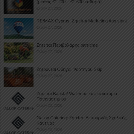
(μισθός €1.200 – €1.600 καθαρά)
July 27, 2026
RE/MAX Cyprus: Ζητείται Marketing Assistant
July 27, 2026
Ζητείται Περιβολάρης part-time
July 27, 2026
Ζητούνται Οδηγοί Φορτηγού Skip
July 27, 2026
Ζητείται Barista/ Waiter σε καφεστιατόριο
Πανεπιστημίου
July 23, 2026
Gallop Catering: Ζητείται Λειτουργός Σχολικής
Καντίνας
July 23, 2026