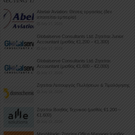
Abelair Aviation: Θέσεις εργασίας (δεν
απαιτείται εμπειρία)
July 17, 2026
Globalserve Consultants Ltd: Ζητείται Junior
Accountant (μισθός €1.200 – €1.300)
July 17, 2026
Globalserve Consultants Ltd: Ζητείται
Accountant (μισθός €1.600 – €2.000)
July 17, 2026
Ζητείται Λειτουργός Πωλήσεων & Τιμολόγησης
July 16, 2026
Ζητείται Βοηθός Τεχνικού (μισθός €1.200 –
€1.600)
July 15, 2026
MeshMade: Ζητείται Office Manager (μισθός