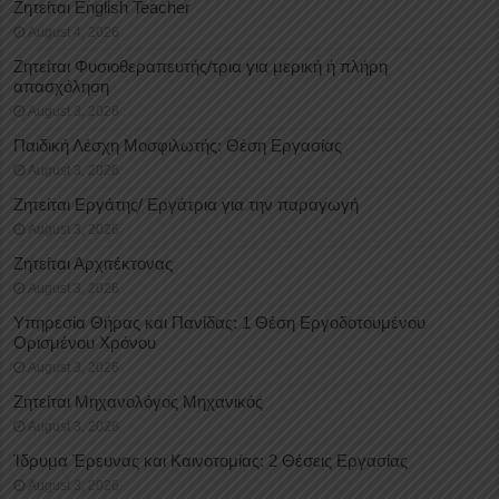
Ζητείται English Teacher
August 4, 2026
Ζητείται Φυσιοθεραπευτής/τρια για μερική ή πλήρη
απασχόληση
August 3, 2026
Παιδική Λέσχη Μοσφιλωτής: Θέση Εργασίας
August 3, 2026
Ζητείται Εργάτης/ Εργάτρια για την παραγωγή
August 3, 2026
Ζητείται Αρχιτέκτονας
August 3, 2026
Υπηρεσία Θήρας και Πανίδας: 1 Θέση Eργοδοτουμένου
Oρισμένου Xρόνου
August 3, 2026
Ζητείται Μηχανολόγος Μηχανικός
August 3, 2026
Ίδρυμα Έρευνας και Καινοτομίας: 2 Θέσεις Εργασίας
August 3, 2026