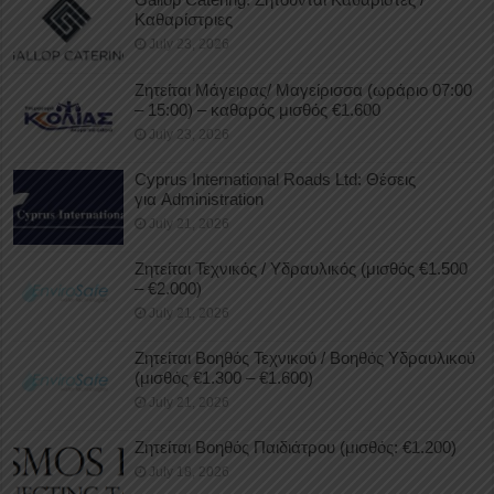
Καθαρίστριες
July 23, 2026
Ζητείται Μάγειρας/ Μαγείρισσα (ωράριο 07:00
– 15:00) – καθαρός μισθός €1.600
July 23, 2026
Cyprus International Roads Ltd: Θέσεις
για Administration
July 21, 2026
Ζητείται Τεχνικός / Υδραυλικός (μισθός €1.500
– €2.000)
July 21, 2026
Ζητείται Βοηθός Τεχνικού / Βοηθός Υδραυλικού
(μισθός €1.300 – €1.600)
July 21, 2026
Ζητείται Βοηθός Παιδιάτρου (μισθός: €1.200)
July 18, 2026