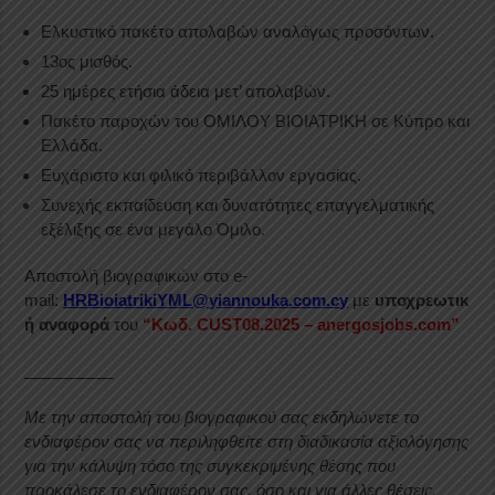
Ελκυστικό πακέτο απολαβών αναλόγως προσόντων.
13ος μισθός.
25 ημέρες ετήσια άδεια μετ’ απολαβών.
Πακέτο παροχών του ΟΜΙΛΟΥ ΒΙΟΙΑΤΡΙΚΗ σε Κύπρο και
Ελλάδα.
Ευχάριστο και φιλικό περιβάλλον εργασίας.
Συνεχής εκπαίδευση και δυνατότητες επαγγελματικής
εξέλιξης σε ένα μεγάλο Όμιλο.
Αποστολή βιογραφικών στο e-
mail:
HRBioiatrikiYML@yiannouka.com.cy
με
υποχρεωτικ
ή αναφορά
του
“
Κωδ.
CUST08.2025 –
anergosjobs.com”
__________
Με την αποστολή του βιογραφικού σας εκδηλώνετε το
ενδιαφέρον σας να περιληφθείτε στη διαδικασία αξιολόγησης
για την κάλυψη τόσο της συγκεκριμένης θέσης που
προκάλεσε το ενδιαφέρον σας, όσο και για άλλες θέσεις,