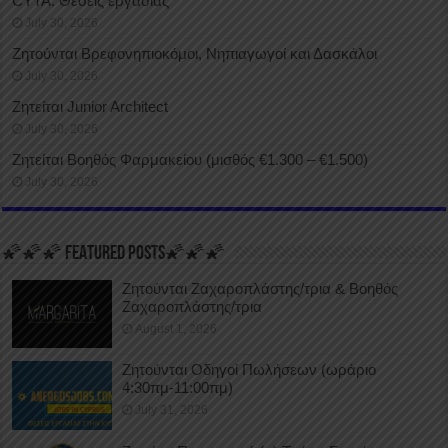
CYTA: Θέσεις εργασίας
July 30, 2026
Ζητούνται Βρεφονηπιοκόμοι, Νηπιαγωγοί και Δασκάλοι
July 30, 2026
Ζητείται Junior Architect
July 30, 2026
Ζητείται Βοηθός Φαρμακείου (μισθός €1.300 – €1.500)
July 30, 2026
🌠🌠🌠 FEATURED POSTS🌠🌠🌠
Ζητούνται Ζαχαροπλάστης/τρια & Βοηθός
Ζαχαροπλάστης/τρια
August 1, 2026
Ζητούνται Οδηγοί Πωλήσεων (ωράριο
4:30πμ-11:00πμ)
July 31, 2026