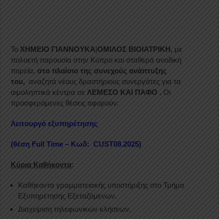
Το
ΧΗΜΕΙΟ ΓΙΑΝΝΟΥΚΑ
|
ΟΜΙΛΟΣ ΒΙΟΙΑΤΡΙΚΗ,
με
πολυετή παρουσία στην Κύπρο και σταθερά ανοδική
πορεία,
στο πλαίσιο της συνεχούς ανάπτυξης
του,
αναζητά νέους δραστήριους συνεργάτες για τα
αιμοληπτικά κέντρα σε
ΛΕΜΕΣΟ ΚΑΙ ΠΑΦΟ .
Οι
προσφερόμενες θέσεις αφορούν:
Λειτουργό εξυπηρέτησης
(θέση Full Time – Κωδ: CUST08.2025)
Κύρια Καθήκοντα
:
Καθήκοντα γραμματειακής υποστήριξης στο Τμήμα
Εξυπηρέτησης Εξεταζόμενων.
Διαχείριση τηλεφωνικών κλήσεων.