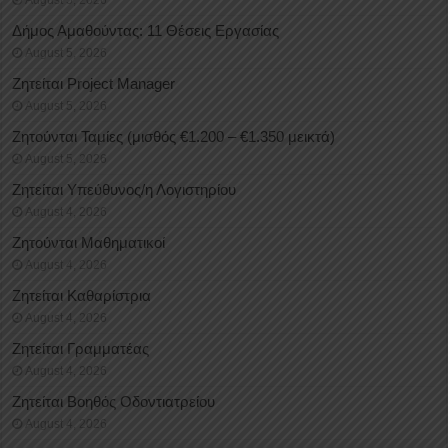
Δήμος Αμαθούντας: 11 Θέσεις Εργασίας
August 5, 2026
Ζητείται Project Manager
August 5, 2026
Ζητούνται Ταμίες (μισθός €1.200 – €1.350 μεικτά)
August 5, 2026
Ζητείται Υπεύθυνος/η Λογιστηρίου
August 4, 2026
Ζητούνται Μαθηματικοί
August 4, 2026
Ζητείται Καθαρίστρια
August 4, 2026
Ζητείται Γραμματέας
August 4, 2026
Ζητείται Βοηθός Οδοντιατρείου
August 4, 2026