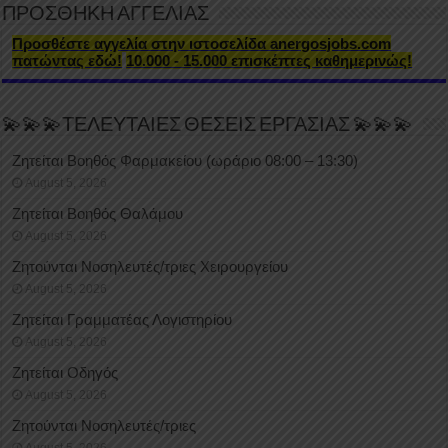
ΠΡΟΣΘΗΚΗ ΑΓΓΕΛΙΑΣ
Προσθέστε αγγελία στην ιστοσελίδα anergosjobs.com
πατώντας εδώ!
10.000 - 15.000 επισκέπτες καθημερινώς!
💫💫💫ΤΕΛΕΥΤΑΙΕΣ ΘΕΣΕΙΣ ΕΡΓΑΣΙΑΣ 💫💫💫
Ζητείται Βοηθός Φαρμακείου (ωράριο 08:00 – 13:30)
August 5, 2026
Ζητείται Βοηθός Θαλάμου
August 5, 2026
Ζητούνται Νοσηλευτές/τριες Χειρουργείου
August 5, 2026
Ζητείται Γραμματέας Λογιστηρίου
August 5, 2026
Ζητείται Οδηγός
August 5, 2026
Ζητούνται Νοσηλευτές/τριες
August 5, 2026