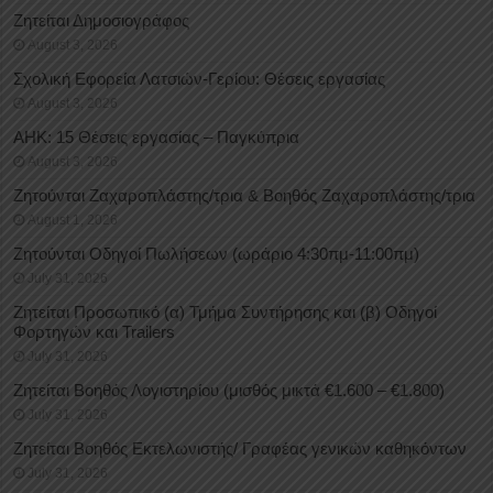
Ζητείται Δημοσιογράφος
August 3, 2026
Σχολική Εφορεία Λατσιών-Γερίου: Θέσεις εργασίας
August 3, 2026
ΑΗΚ: 15 Θέσεις εργασίας – Παγκύπρια
August 3, 2026
Ζητούνται Ζαχαροπλάστης/τρια & Βοηθός Ζαχαροπλάστης/τρια
August 1, 2026
Ζητούνται Οδηγοί Πωλήσεων (ωράριο 4:30πμ-11:00πμ)
July 31, 2026
Ζητείται Προσωπικό (α) Τμήμα Συντήρησης και (β) Οδηγοί
Φορτηγών και Trailers
July 31, 2026
Ζητείται Βοηθός Λογιστηρίου (μισθός μικτά €1.600 – €1.800)
July 31, 2026
Ζητείται Βοηθός Εκτελωνιστής/ Γραφέας γενικών καθηκόντων
July 31, 2026