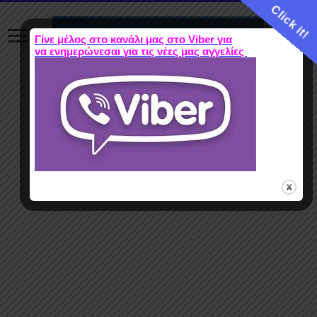
Click it!
Γίνε μέλος στο κανάλι μας στο Viber για
να ενημερώνεσαι για τις νέες μας αγγελίες