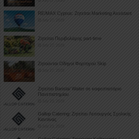
July 27, 2026
RE/MAX Cyprus: Ζητείται Marketing Assistant
July 27, 2026
Ζητείται Περιβολάρης part-time
July 27, 2026
Ζητούνται Οδηγοί Φορτηγού Skip
July 27, 2026
Ζητείται Barista/ Waiter σε καφεστιατόριο
Πανεπιστημίου
July 23, 2026
Gallop Catering: Ζητείται Λειτουργός Σχολικής
Καντίνας
July 23, 2026
Gallop Catering: Ζητούνται Καθαριστές /