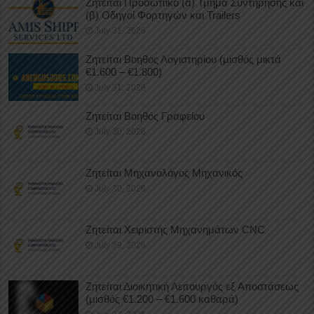
Ζητείται Προσωπικό (α) Τμήμα Συντήρησης και
(β) Οδηγοί Φορτηγών και Trailers
July 31, 2026
Ζητείται Βοηθός Λογιστηρίου (μισθός μικτά
€1.600 – €1.800)
July 31, 2026
Ζητείται Βοηθός Γραφείου
July 30, 2026
Ζητείται Μηχανολόγος Μηχανικός
July 30, 2026
Ζητείται Χειριστής Μηχανημάτων CNC
July 29, 2026
Ζητείται Διοικητική Λειτουργός εξ Αποστάσεως
(μισθός €1.200 – €1.600 καθαρά)