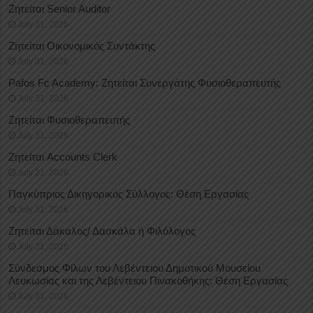
Ζητείται Senior Auditor
July 31, 2026
Ζητείται Οικονομικός Συντάκτης
July 31, 2026
Pafos Fc Academy: Ζητείται Συνεργάτης Φυσιοθεραπευτής
July 31, 2026
Ζητείται Φυσιοθεραπευτής
July 31, 2026
Ζητείται Accounts Clerk
July 31, 2026
Παγκύπριος Δικηγορικός Σύλλογος: Θέση Εργασίας
July 31, 2026
Ζητείται Δάκαλος/ Δασκάλα ή Φιλόλογος
July 31, 2026
Σύνδεσμος Φίλων του Λεβέντειου Δημοτικού Μουσείου
Λευκωσίας και της Λεβέντειου Πινακοθήκης: Θέση Εργασίας
July 31, 2026