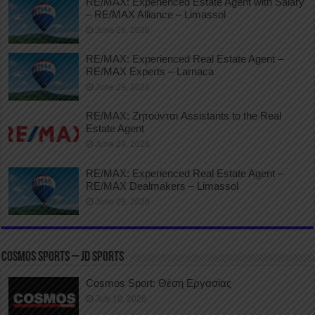
RE/MAX: Experienced Estate Agent with Salary
– RE/MAX Alliance – Limassol
June 29, 2026
RE/MAX: Experienced Real Estate Agent –
RE/MAX Experts – Larnaca
June 29, 2026
RE/MAX: Ζητούνται Assistants to the Real
Estate Agent
June 29, 2026
RE/MAX: Experienced Real Estate Agent –
RE/MAX Dealmakers – Limassol
June 29, 2026
COSMOS SPORTS – JD SPORTS
Cosmos Sport: Θέση Εργασίας
July 10, 2026