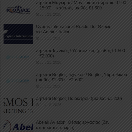
Ζητείται Μάγειρας/ Μαγείρισσα (ωράριο 07:00
– 15:00) – καθαρός μισθός €1.600
July 23, 2026
Cyprus International Roads Ltd: Θέσεις
για Administration
July 21, 2026
Ζητείται Τεχνικός / Υδραυλικός (μισθός €1.500
– €2.000)
July 21, 2026
Ζητείται Βοηθός Τεχνικού / Βοηθός Υδραυλικού
(μισθός €1.300 – €1.600)
July 21, 2026
Ζητείται Βοηθός Παιδιάτρου (μισθός: €1.200)
July 18, 2026
Abelair Aviation: Θέσεις εργασίας (δεν
απαιτείται εμπειρία)