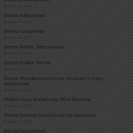
August 4, 2026
Ζητείται Καθαρίστρια
August 4, 2026
Ζητείται Γραμματέας
August 4, 2026
Ζητείται Βοηθός Οδοντιατρείου
August 4, 2026
Ζητείται English Teacher
August 4, 2026
Ζητείται Φυσιοθεραπευτής/τρια για μερική ή πλήρη
απασχόληση
August 3, 2026
Παιδική Λέσχη Μοσφιλωτής: Θέση Εργασίας
August 3, 2026
Ζητείται Εργάτης/ Εργάτρια για την παραγωγή
August 3, 2026
Ζητείται Αρχιτέκτονας