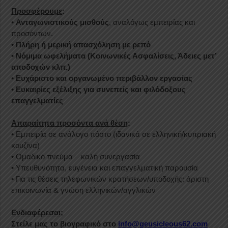
Προσφέρουμε
:
•
Ανταγωνιστικούς μισθούς
, αναλόγως εμπειρίας και
προσόντων.
•
Πλήρη ή μερική απασχόληση με ρεπό
•
Νόμιμα ωφελήματα (Κοινωνικές Ασφαλίσεις, Άδειες μετ’
αποδοχών κλπ.)
•
Ευχάριστο και οργανωμένο περιβάλλον εργασίας
•
Ευκαιρίες εξέλιξης για συνεπείς και φιλόδοξους
επαγγελματίες
Απαραίτητα προσόντα ανά θέση
:
• Εμπειρία σε ανάλογο πόστο (ιδανικά σε ελληνική/κυπριακή
κουζίνα)
• Ομαδικό πνεύμα – καλή συνεργασία
• Υπευθυνότητα, ευγένεια και επαγγελματική παρουσία
• Για τις θέσεις τηλεφωνικών κρατήσεων/υποδοχής: άριστη
επικοινωνία & γνώση ελληνικών/αγγλικών
Ενδιαφέρεσαι
;
Στείλε μας το βιογραφικό στο
info@geusicleous62.com