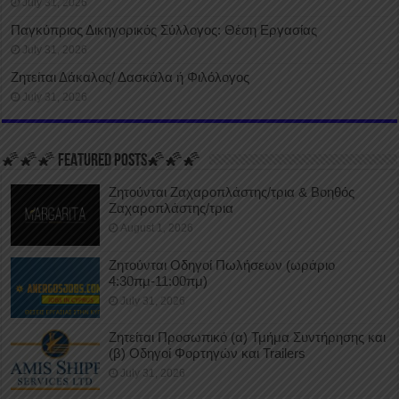
July 31, 2026
Παγκύπριος Δικηγορικός Σύλλογος: Θέση Εργασίας
July 31, 2026
Ζητείται Δάκαλος/ Δασκάλα ή Φιλόλογος
July 31, 2026
🌠🌠🌠 FEATURED POSTS🌠🌠🌠
Ζητούνται Ζαχαροπλάστης/τρια & Βοηθός
Ζαχαροπλάστης/τρια
August 1, 2026
Ζητούνται Οδηγοί Πωλήσεων (ωράριο
4:30πμ-11:00πμ)
July 31, 2026
Ζητείται Προσωπικό (α) Τμήμα Συντήρησης και
(β) Οδηγοί Φορτηγών και Trailers
July 31, 2026