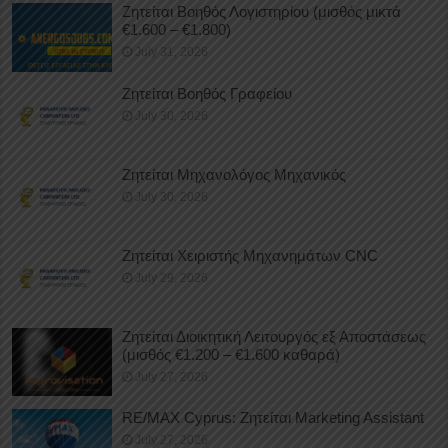
Ζητείται Βοηθός Λογιστηρίου (μισθός μικτά
€1.600 – €1.800)
July 31, 2026
Ζητείται Βοηθός Γραφείου
July 30, 2026
Ζητείται Μηχανολόγος Μηχανικός
July 30, 2026
Ζητείται Χειριστής Μηχανημάτων CNC
July 29, 2026
Ζητείται Διοικητική Λειτουργός εξ Αποστάσεως
(μισθός €1.200 – €1.600 καθαρά)
July 27, 2026
RE/MAX Cyprus: Ζητείται Marketing Assistant
July 27, 2026