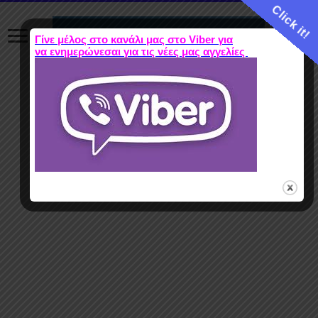
Click it!
Γίνε μέλος στο κανάλι μας στο Viber για
να ενημερώνεσαι για τις νέες μας αγγελίες