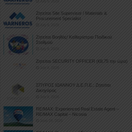
July 9, 2026
Ζητείται Site Supervisor / Materials &
Procurement Specialist
July 9, 2026
Ζητείται Βοηθός/ Καθαρίστρια Παιδικού
Σταθμού
July 8, 2026
Ζητείται SECURITY OFFICER (€8,75 την ώρα)
July 8, 2026
ΣΠΥΡΟΣ ΙΩΑΝΝΟΥ Δ.Ε.Π.Ε.: Ζητείται
Δικηγόρος
July 8, 2026
RE/MAX: Experienced Real Estate Agent –
RE/MAX Capital – Nicosia
June 29, 2026