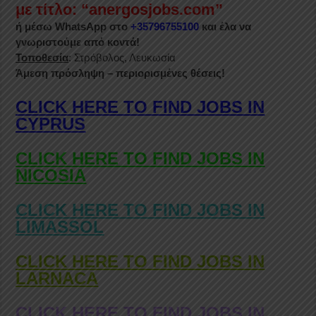
με τίτλο: “anergosjobs.com”
ή μέσω WhatsApp στο
+35796755100
και έλα να
γνωριστούμε από κοντά!
Τοποθεσία
: Στρόβολος, Λευκωσία
Άμεση πρόσληψη – περιορισμένες θέσεις!
CLICK HERE TO FIND JOBS IN
CYPRUS
CLICK HERE TO FIND JOBS IN
NICOSIA
CLICK HERE TO FIND JOBS IN
LIMASSOL
CLICK HERE TO FIND JOBS IN
LARNACA
CLICK HERE TO FIND JOBS IN