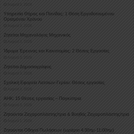
August 3, 2026
Υπηρεσία Θήρας και Πανίδας: 1 Θέση Eργοδοτουμένου
Oρισμένου Xρόνου
August 3, 2026
Ζητείται Μηχανολόγος Μηχανικός
August 3, 2026
Ίδρυμα Έρευνας και Καινοτομίας: 2 Θέσεις Εργασίας
August 3, 2026
Ζητείται Δημοσιογράφος
August 3, 2026
Σχολική Εφορεία Λατσιών-Γερίου: Θέσεις εργασίας
August 3, 2026
ΑΗΚ: 15 Θέσεις εργασίας – Παγκύπρια
August 3, 2026
Ζητούνται Ζαχαροπλάστης/τρια & Βοηθός Ζαχαροπλάστης/τρια
August 1, 2026
Ζητούνται Οδηγοί Πωλήσεων (ωράριο 4:30πμ-11:00πμ)