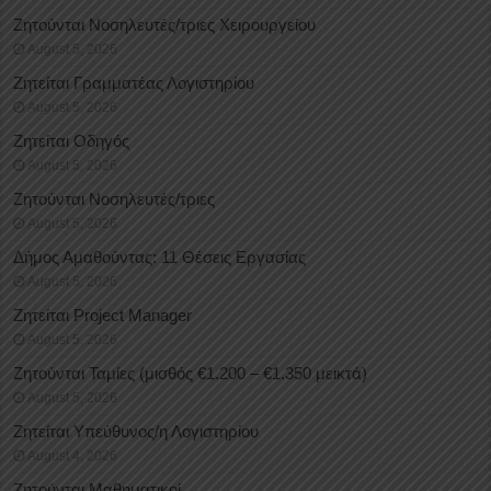
Ζητούνται Νοσηλευτές/τριες Χειρουργείου
August 5, 2026
Ζητείται Γραμματέας Λογιστηρίου
August 5, 2026
Ζητείται Οδηγός
August 5, 2026
Ζητούνται Νοσηλευτές/τριες
August 5, 2026
Δήμος Αμαθούντας: 11 Θέσεις Εργασίας
August 5, 2026
Ζητείται Project Manager
August 5, 2026
Ζητούνται Ταμίες (μισθός €1.200 – €1.350 μεικτά)
August 5, 2026
Ζητείται Υπεύθυνος/η Λογιστηρίου
August 4, 2026
Ζητούνται Μαθηματικοί