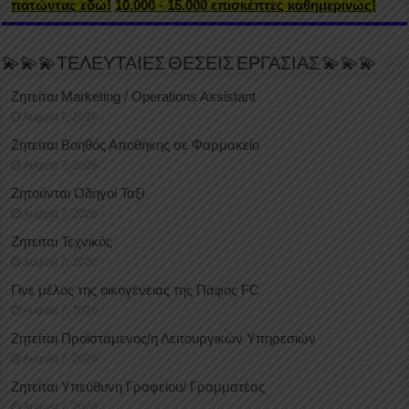
πατώντας εδώ!
10.000 - 15.000 επισκέπτες καθημερινώς!
💫💫💫ΤΕΛΕΥΤΑΙΕΣ ΘΕΣΕΙΣ ΕΡΓΑΣΙΑΣ 💫💫💫
Ζητείται Marketing / Operations Assistant
August 7, 2026
Ζητείται Βοηθός Αποθήκης σε Φαρμακείο
August 7, 2026
Ζητούνται Οδηγοί Ταξί
August 7, 2026
Ζητείται Τεχνικός
August 7, 2026
Γίνε μέλος της οικογένειας της Πάφος FC
August 7, 2026
Ζητείται Προϊστάμενος/η Λειτουργικών Υπηρεσιών
August 7, 2026
Ζητείται Υπεύθυνη Γραφείου/ Γραμματέας
August 7, 2026