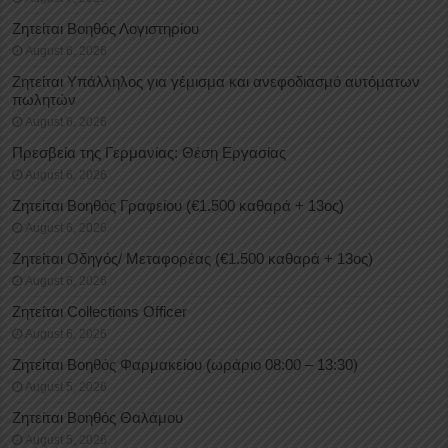
Ζητείται Βοηθός Λογιστηρίου
August 6, 2026
Ζητείται Υπάλληλος για γέμισμα και ανεφοδιασμό αυτόματων
πωλητών
August 6, 2026
Πρεσβεία της Γερμανίας: Θέση Εργασίας
August 6, 2026
Ζητείται Βοηθός Γραφείου (€1.500 καθαρά + 13ος)
August 6, 2026
Ζητείται Οδηγός/ Μεταφορέας (€1.500 καθαρά + 13ος)
August 6, 2026
Ζητείται Collections Officer
August 6, 2026
Ζητείται Βοηθός Φαρμακείου (ωράριο 08:00 – 13:30)
August 5, 2026
Ζητείται Βοηθός Θαλάμου
August 5, 2026