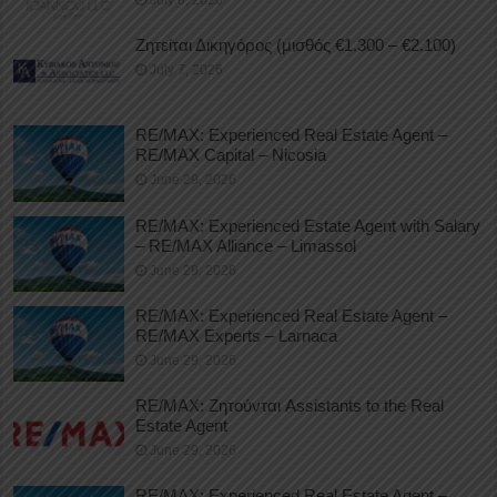
July 8, 2026
Ζητείται Δικηγόρος (μισθός €1.300 – €2.100)
July 7, 2026
RE/MAX: Experienced Real Estate Agent –
RE/MAX Capital – Nicosia
June 29, 2026
RE/MAX: Experienced Estate Agent with Salary
– RE/MAX Alliance – Limassol
June 29, 2026
RE/MAX: Experienced Real Estate Agent –
RE/MAX Experts – Larnaca
June 29, 2026
RE/MAX: Ζητούνται Assistants to the Real
Estate Agent
June 29, 2026
RE/MAX: Experienced Real Estate Agent –