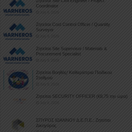
Ζητείται Site Civil Engineer / Project
Coordinator
July 9, 2026
Ζητείται Cost Control Officer / Quantity
Surveyor
July 9, 2026
Ζητείται Site Supervisor / Materials &
Procurement Specialist
July 9, 2026
Ζητείται Βοηθός/ Καθαρίστρια Παιδικού
Σταθμού
July 8, 2026
Ζητείται SECURITY OFFICER (€8,75 την ώρα)
July 8, 2026
ΣΠΥΡΟΣ ΙΩΑΝΝΟΥ Δ.Ε.Π.Ε.: Ζητείται
Δικηγόρος