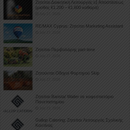
Ζητείται Διοικητική Λειτουργός εξ Αποστάσεως
(μισθός €1.200 – €1.600 καθαρά)
July 27, 2026
RE/MAX Cyprus: Ζητείται Marketing Assistant
July 27, 2026
Ζητείται Περιβολάρης part-time
July 27, 2026
Ζητούνται Οδηγοί Φορτηγού Skip
July 27, 2026
Ζητείται Barista/ Waiter σε καφεστιατόριο
Πανεπιστημίου
July 23, 2026
Gallop Catering: Ζητείται Λειτουργός Σχολικής
Καντίνας