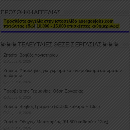
ΠΡΟΣΘΗΚΗ ΑΓΓΕΛΙΑΣ
Προσθέστε αγγελία στην ιστοσελίδα anergosjobs.com
πατώντας εδώ!
10.000 - 15.000 επισκέπτες καθημερινώς!
💫💫💫ΤΕΛΕΥΤΑΙΕΣ ΘΕΣΕΙΣ ΕΡΓΑΣΙΑΣ 💫💫💫
Ζητείται Βοηθός Λογιστηρίου
August 6, 2026
Ζητείται Υπάλληλος για γέμισμα και ανεφοδιασμό αυτόματων
πωλητών
August 6, 2026
Πρεσβεία της Γερμανίας: Θέση Εργασίας
August 6, 2026
Ζητείται Βοηθός Γραφείου (€1.500 καθαρά + 13ος)
August 6, 2026
Ζητείται Οδηγός/ Μεταφορέας (€1.500 καθαρά + 13ος)
August 6, 2026