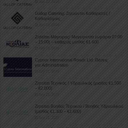
July 23, 2026
Gallop Catering: Ζητούνται Καθαριστές /
Καθαρίστριες
July 23, 2026
Ζητείται Μάγειρας/ Μαγείρισσα (ωράριο 07:00
– 15:00) – καθαρός μισθός €1.600
July 23, 2026
Cyprus International Roads Ltd: Θέσεις
για Administration
July 21, 2026
Ζητείται Τεχνικός / Υδραυλικός (μισθός €1.500
– €2.000)
July 21, 2026
Ζητείται Βοηθός Τεχνικού / Βοηθός Υδραυλικού
(μισθός €1.300 – €1.600)
July 21, 2026