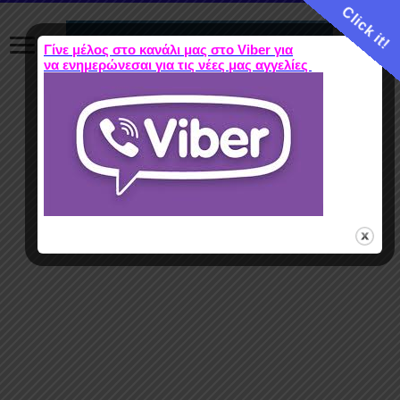
Click it!
Γίνε μέλος στο κανάλι μας στο Viber για
να ενημερώνεσαι για τις νέες μας αγγελίες