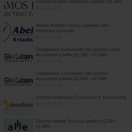
Ζητείται Βοηθός Παιδιάτρου (μισθός: €1.200)
July 18, 2026
Abelair Aviation: Θέσεις εργασίας (δεν
απαιτείται εμπειρία)
July 17, 2026
Globalserve Consultants Ltd: Ζητείται Junior
Accountant (μισθός €1.200 – €1.300)
July 17, 2026
Globalserve Consultants Ltd: Ζητείται
Accountant (μισθός €1.600 – €2.000)
July 17, 2026
Ζητείται Λειτουργός Πωλήσεων & Τιμολόγησης
July 16, 2026
Ζητείται Βοηθός Τεχνικού (μισθός €1.200 –
€1.600)