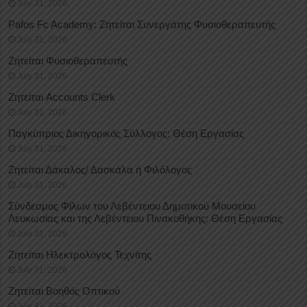
July 31, 2026
Pafos Fc Academy: Ζητείται Συνεργάτης Φυσιοθεραπευτής
July 31, 2026
Ζητείται Φυσιοθεραπευτής
July 31, 2026
Ζητείται Accounts Clerk
July 31, 2026
Παγκύπριος Δικηγορικός Σύλλογος: Θέση Εργασίας
July 31, 2026
Ζητείται Δάκαλος/ Δασκάλα ή Φιλόλογος
July 31, 2026
Σύνδεσμος Φίλων του Λεβέντειου Δημοτικού Μουσείου
Λευκωσίας και της Λεβέντειου Πινακοθήκης: Θέση Εργασίας
July 31, 2026
Ζητείται Ηλεκτρολόγος Τεχνίτης
July 31, 2026
Ζητείται Βοηθός Οπτικού
July 31, 2026