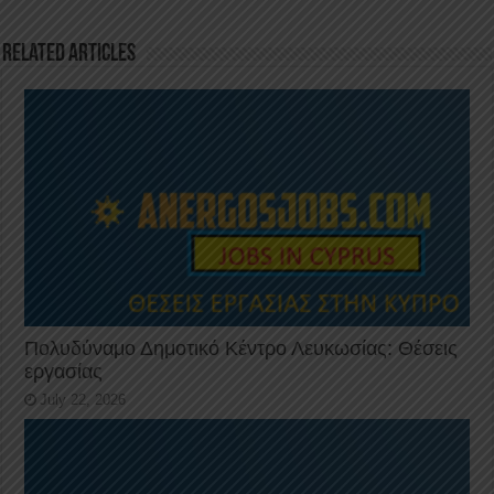
o
p
k
Related Articles
Πολυδύναμο Δημοτικό Κέντρο Λευκωσίας: Θέσεις
εργασίας
July 22, 2026