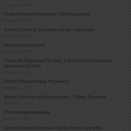
August 3, 2026
Παιδική Λέσχη Μοσφιλωτής: Θέση Εργασίας
August 3, 2026
Ζητείται Εργάτης/ Εργάτρια για την παραγωγή
August 3, 2026
Ζητείται Αρχιτέκτονας
August 3, 2026
Υπηρεσία Θήρας και Πανίδας: 1 Θέση Eργοδοτουμένου
Oρισμένου Xρόνου
August 3, 2026
Ζητείται Μηχανολόγος Μηχανικός
August 3, 2026
Ίδρυμα Έρευνας και Καινοτομίας: 2 Θέσεις Εργασίας
August 3, 2026
Ζητείται Δημοσιογράφος
August 3, 2026
Σχολική Εφορεία Λατσιών-Γερίου: Θέσεις εργασίας