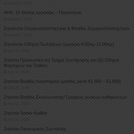
August 3, 2026
ΑΗΚ: 15 Θέσεις εργασίας – Παγκύπρια
August 3, 2026
Ζητούνται Ζαχαροπλάστης/τρια & Βοηθός Ζαχαροπλάστης/τρια
August 1, 2026
Ζητούνται Οδηγοί Πωλήσεων (ωράριο 4:30πμ-11:00πμ)
July 31, 2026
Ζητείται Προσωπικό (α) Τμήμα Συντήρησης και (β) Οδηγοί
Φορτηγών και Trailers
July 31, 2026
Ζητείται Βοηθός Λογιστηρίου (μισθός μικτά €1.600 – €1.800)
July 31, 2026
Ζητείται Βοηθός Εκτελωνιστής/ Γραφέας γενικών καθηκόντων
July 31, 2026
Ζητείται Senior Auditor
July 31, 2026
Ζητείται Οικονομικός Συντάκτης