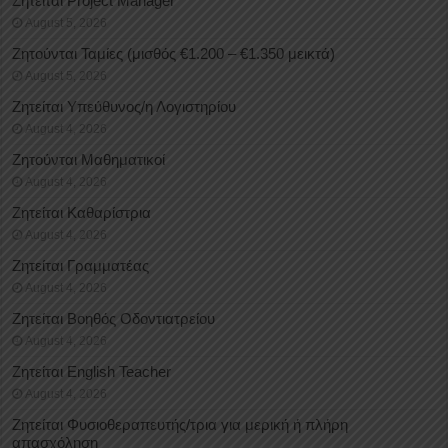
Ζητείται Project Manager
August 5, 2026
Ζητούνται Ταμίες (μισθός €1.200 – €1.350 μεικτά)
August 5, 2026
Ζητείται Υπεύθυνος/η Λογιστηρίου
August 4, 2026
Ζητούνται Μαθηματικοί
August 4, 2026
Ζητείται Καθαρίστρια
August 4, 2026
Ζητείται Γραμματέας
August 4, 2026
Ζητείται Βοηθός Οδοντιατρείου
August 4, 2026
Ζητείται English Teacher
August 4, 2026
Ζητείται Φυσιοθεραπευτής/τρια για μερική ή πλήρη
απασχόληση