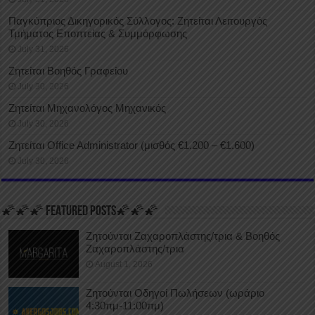
Παγκύπριος Δικηγορικός Σύλλογος: Ζητείται Λειτουργός
Τμήματος Εποπτείας & Συμμόρφωσης
July 31, 2026
Ζητείται Βοηθός Γραφείου
July 30, 2026
Ζητείται Μηχανολόγος Μηχανικός
July 30, 2026
Ζητείται Office Administrator (μισθός €1.200 – €1.600)
July 30, 2026
🌠🌠🌠 FEATURED POSTS🌠🌠🌠
Ζητούνται Ζαχαροπλάστης/τρια & Βοηθός
Ζαχαροπλάστης/τρια
August 1, 2026
Ζητούνται Οδηγοί Πωλήσεων (ωράριο
4:30πμ-11:00πμ)