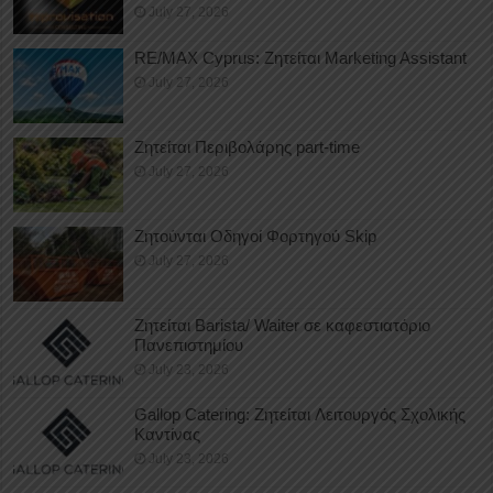
July 27, 2026
RE/MAX Cyprus: Ζητείται Marketing Assistant
July 27, 2026
Ζητείται Περιβολάρης part-time
July 27, 2026
Ζητούνται Οδηγοί Φορτηγού Skip
July 27, 2026
Ζητείται Barista/ Waiter σε καφεστιατόριο
Πανεπιστημίου
July 23, 2026
Gallop Catering: Ζητείται Λειτουργός Σχολικής
Καντίνας
July 23, 2026