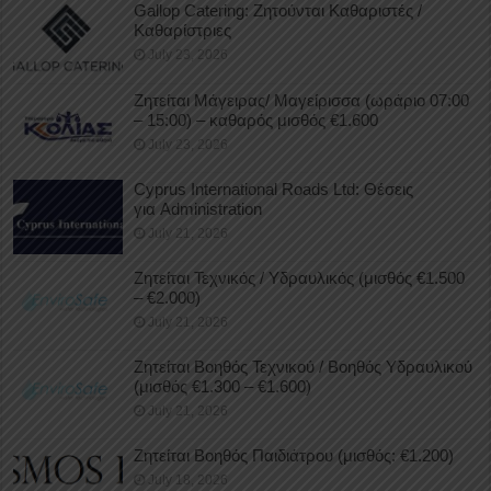
Gallop Catering: Ζητούνται Καθαριστές /
Καθαρίστριες
July 23, 2026
Ζητείται Μάγειρας/ Μαγείρισσα (ωράριο 07:00
– 15:00) – καθαρός μισθός €1.600
July 23, 2026
Cyprus International Roads Ltd: Θέσεις
για Administration
July 21, 2026
Ζητείται Τεχνικός / Υδραυλικός (μισθός €1.500
– €2.000)
July 21, 2026
Ζητείται Βοηθός Τεχνικού / Βοηθός Υδραυλικού
(μισθός €1.300 – €1.600)
July 21, 2026
Ζητείται Βοηθός Παιδιάτρου (μισθός: €1.200)
July 18, 2026