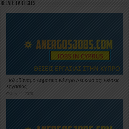
k
Related Articles
Πολυδύναμο Δημοτικό Κέντρο Λευκωσίας: Θέσεις
εργασίας
July 22, 2026