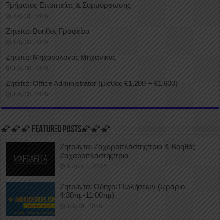
Τμήματος Εποπτείας & Συμμόρφωσης
July 31, 2026
Ζητείται Βοηθός Γραφείου
July 30, 2026
Ζητείται Μηχανολόγος Μηχανικός
July 30, 2026
Ζητείται Office Administrator (μισθός €1.200 – €1.600)
July 30, 2026
🌠🌠🌠 FEATURED POSTS🌠🌠🌠
Ζητούνται Ζαχαροπλάστης/τρια & Βοηθός
Ζαχαροπλάστης/τρια
August 1, 2026
Ζητούνται Οδηγοί Πωλήσεων (ωράριο
4:30πμ-11:00πμ)
July 31, 2026