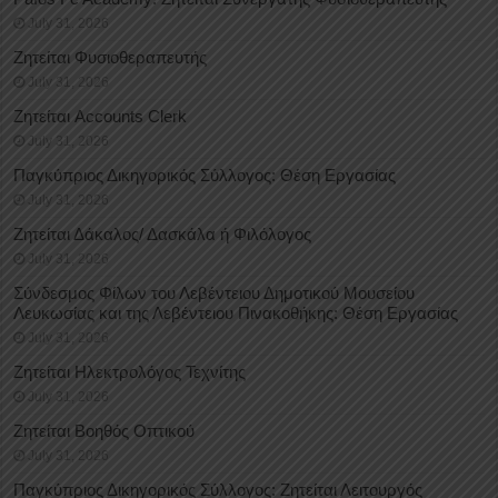
July 31, 2026
Ζητείται Φυσιοθεραπευτής
July 31, 2026
Ζητείται Accounts Clerk
July 31, 2026
Παγκύπριος Δικηγορικός Σύλλογος: Θέση Εργασίας
July 31, 2026
Ζητείται Δάκαλος/ Δασκάλα ή Φιλόλογος
July 31, 2026
Σύνδεσμος Φίλων του Λεβέντειου Δημοτικού Μουσείου
Λευκωσίας και της Λεβέντειου Πινακοθήκης: Θέση Εργασίας
July 31, 2026
Ζητείται Ηλεκτρολόγος Τεχνίτης
July 31, 2026
Ζητείται Βοηθός Οπτικού
July 31, 2026
Παγκύπριος Δικηγορικός Σύλλογος: Ζητείται Λειτουργός