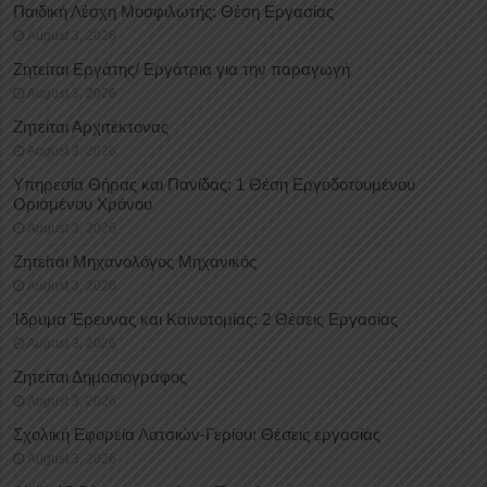
Παιδική Λέσχη Μοσφιλωτής: Θέση Εργασίας
August 3, 2026
Ζητείται Εργάτης/ Εργάτρια για την παραγωγή
August 3, 2026
Ζητείται Αρχιτέκτονας
August 3, 2026
Υπηρεσία Θήρας και Πανίδας: 1 Θέση Eργοδοτουμένου
Oρισμένου Xρόνου
August 3, 2026
Ζητείται Μηχανολόγος Μηχανικός
August 3, 2026
Ίδρυμα Έρευνας και Καινοτομίας: 2 Θέσεις Εργασίας
August 3, 2026
Ζητείται Δημοσιογράφος
August 3, 2026
Σχολική Εφορεία Λατσιών-Γερίου: Θέσεις εργασίας
August 3, 2026