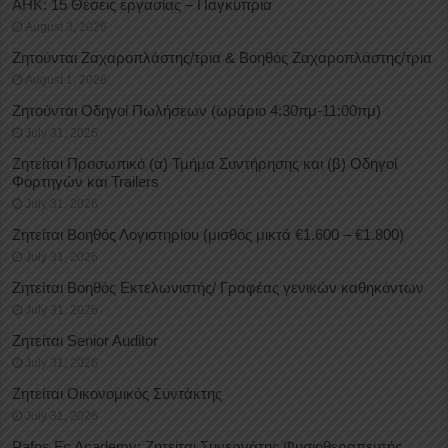
ΑΗΚ: 15 Θέσεις εργασίας – Παγκύπρια
August 3, 2026
Ζητούνται Ζαχαροπλάστης/τρια & Βοηθός Ζαχαροπλάστης/τρια
August 1, 2026
Ζητούνται Οδηγοί Πωλήσεων (ωράριο 4:30πμ-11:00πμ)
July 31, 2026
Ζητείται Προσωπικό (α) Τμήμα Συντήρησης και (β) Οδηγοί
Φορτηγών και Trailers
July 31, 2026
Ζητείται Βοηθός Λογιστηρίου (μισθός μικτά €1.600 – €1.800)
July 31, 2026
Ζητείται Βοηθός Εκτελωνιστής/ Γραφέας γενικών καθηκόντων
July 31, 2026
Ζητείται Senior Auditor
July 31, 2026
Ζητείται Οικονομικός Συντάκτης
July 31, 2026
Pafos Fc Academy: Ζητείται Συνεργάτης Φυσιοθεραπευτής