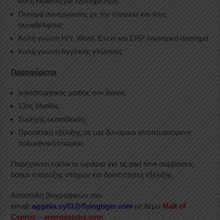
και η διάθεση για εξυπηρέτηση
Πνεύμα συνεργασίας με την εταιρεία και τους
συναδέλφους
Καλή γνώση Η/Υ, Word, Excel και ERP λογισμικό σύστημα
Καλή γνώση Αγγλικής γλώσσας
Προσφέρεται
Ικανοποιητικός μισθός συν bonus
13ος Μισθός
Συνεχής εκπαίδευση
Προοπτική εξέλιξης σε μια δυναμικά αναπτυσσόμενη
πολυεθνική εταιρεία
Παρέχονται ευέλικτα ωράρια για τις part time συμβάσεις,
bonus επίτευξης στόχων και δυνατότητες εξέλιξης.
Αποστολή βιογραφικών στο
email:
aggelia.cy01@flyingtiger.com
με θέμα
Mall of
Cyprus – anergosjobs.com