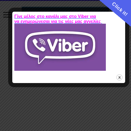
Click it!
Γίνε μέλος στο κανάλι μας στο Viber για
να ενημερώνεσαι για τις νέες μας αγγελίες