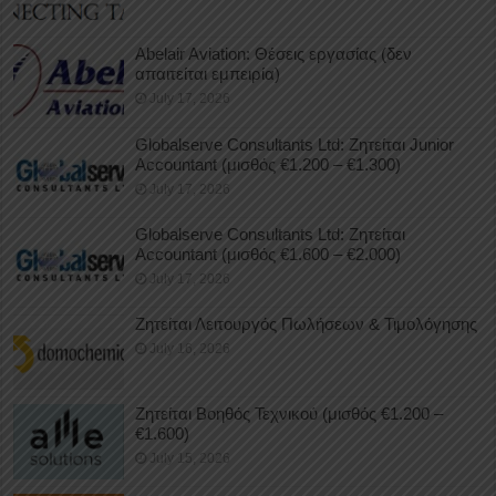
Abelair Aviation: Θέσεις εργασίας (δεν
απαιτείται εμπειρία)
July 17, 2026
Globalserve Consultants Ltd: Ζητείται Junior
Accountant (μισθός €1.200 – €1.300)
July 17, 2026
Globalserve Consultants Ltd: Ζητείται
Accountant (μισθός €1.600 – €2.000)
July 17, 2026
Ζητείται Λειτουργός Πωλήσεων & Τιμολόγησης
July 16, 2026
Ζητείται Βοηθός Τεχνικού (μισθός €1.200 –
€1.600)
July 15, 2026