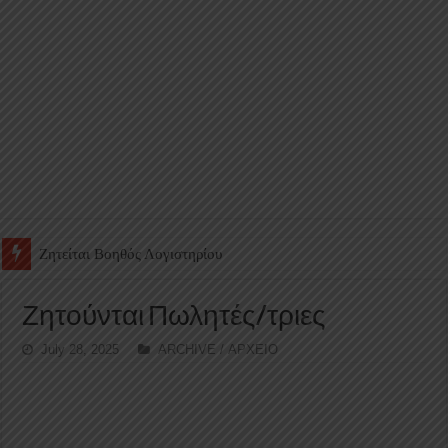
Ζητείται Υπάλληλος για γέμισμα και ανεφοδιασμό αυτόματων πω
Ζητούνται Πωλητές/τριες
July 28, 2025
ARCHIVE / ΑΡΧΕΙΟ