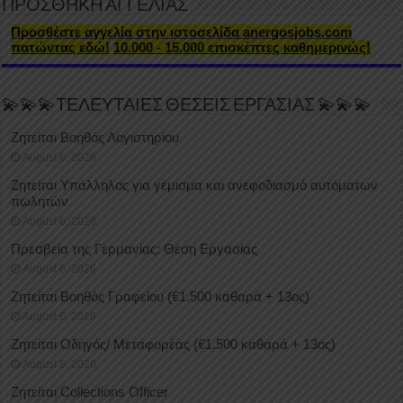
ΠΡΟΣΘΗΚΗ ΑΓΓΕΛΙΑΣ
Προσθέστε αγγελία στην ιστοσελίδα anergosjobs.com
πατώντας εδώ!
10.000 - 15.000 επισκέπτες καθημερινώς!
💫💫💫ΤΕΛΕΥΤΑΙΕΣ ΘΕΣΕΙΣ ΕΡΓΑΣΙΑΣ 💫💫💫
Ζητείται Βοηθός Λογιστηρίου
August 6, 2026
Ζητείται Υπάλληλος για γέμισμα και ανεφοδιασμό αυτόματων
πωλητών
August 6, 2026
Πρεσβεία της Γερμανίας: Θέση Εργασίας
August 6, 2026
Ζητείται Βοηθός Γραφείου (€1.500 καθαρά + 13ος)
August 6, 2026
Ζητείται Οδηγός/ Μεταφορέας (€1.500 καθαρά + 13ος)
August 6, 2026
Ζητείται Collections Officer