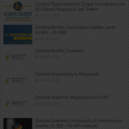
Ζητείται Προσωπικό (α) Τμήμα Συντήρησης και
(β) Οδηγοί Φορτηγών και Trailers
July 31, 2026
Ζητείται Βοηθός Λογιστηρίου (μισθός μικτά
€1.600 – €1.800)
July 31, 2026
Ζητείται Βοηθός Γραφείου
July 30, 2026
Ζητείται Μηχανολόγος Μηχανικός
July 30, 2026
Ζητείται Χειριστής Μηχανημάτων CNC
July 29, 2026
Ζητείται Διοικητική Λειτουργός εξ Αποστάσεως
(μισθός €1.200 – €1.600 καθαρά)