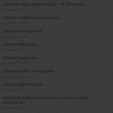
Ζητούνται Ταμίες (μισθός €1.200 – €1.350 μεικτά)
August 5, 2026
Ζητείται Υπεύθυνος/η Λογιστηρίου
August 4, 2026
Ζητούνται Μαθηματικοί
August 4, 2026
Ζητείται Καθαρίστρια
August 4, 2026
Ζητείται Γραμματέας
August 4, 2026
Ζητείται Βοηθός Οδοντιατρείου
August 4, 2026
Ζητείται English Teacher
August 4, 2026
Ζητείται Φυσιοθεραπευτής/τρια για μερική ή πλήρη
απασχόληση
August 3, 2026