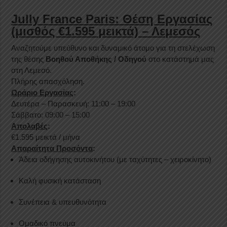
Jully France Paris: Θέση Εργασίας
(μισθός
€1.595 μεικτά)
– Λεμεσός
Αναζητούμε υπεύθυνο και δυναμικό άτομο για τη στελέχωση
της θέσης
Βοηθού Αποθήκης / Οδηγού
στο κατάστημά μας
στη Λεμεσό.
Πλήρης απασχόληση.
Ωράριο Εργασίας
:
Δευτέρα – Παρασκευή: 11:00 – 19:00
Σάββατο: 09:00 – 15:00
Απολαβές
:
€1.595 μεικτά / μήνα
Απαραίτητα Προσόντα
:
Άδεια οδήγησης αυτοκινήτου (με ταχύτητες – χειροκίνητο)
Καλή φυσική κατάσταση
Συνέπεια & υπευθυνότητα
Ομαδικό πνεύμα