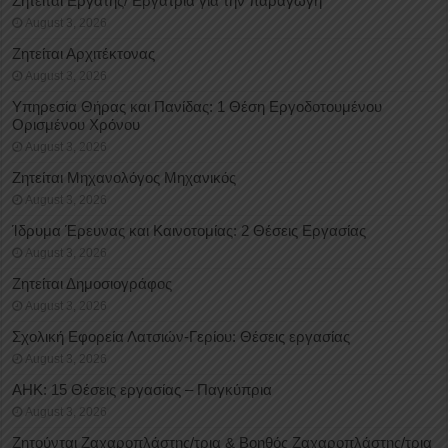
Ζητείται Εργάτης/ Εργάτρια για την παραγωγή
August 3, 2026
Ζητείται Αρχιτέκτονας
August 3, 2026
Υπηρεσία Θήρας και Πανίδας: 1 Θέση Eργοδοτουμένου
Oρισμένου Xρόνου
August 3, 2026
Ζητείται Μηχανολόγος Μηχανικός
August 3, 2026
Ίδρυμα Έρευνας και Καινοτομίας: 2 Θέσεις Εργασίας
August 3, 2026
Ζητείται Δημοσιογράφος
August 3, 2026
Σχολική Εφορεία Λατσιών-Γερίου: Θέσεις εργασίας
August 3, 2026
ΑΗΚ: 15 Θέσεις εργασίας – Παγκύπρια
August 3, 2026
Ζητούνται Ζαχαροπλάστης/τρια & Βοηθός Ζαχαροπλάστης/τρια