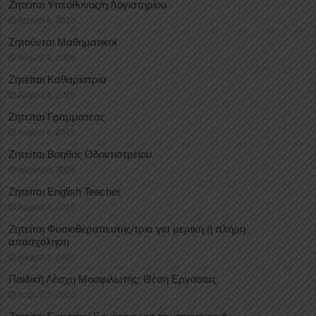
Ζητείται Υπεύθυνος/η Λογιστηρίου
August 4, 2026
Ζητούνται Μαθηματικοί
August 4, 2026
Ζητείται Καθαρίστρια
August 4, 2026
Ζητείται Γραμματέας
August 4, 2026
Ζητείται Βοηθός Οδοντιατρείου
August 4, 2026
Ζητείται English Teacher
August 4, 2026
Ζητείται Φυσιοθεραπευτής/τρια για μερική ή πλήρη
απασχόληση
August 3, 2026
Παιδική Λέσχη Μοσφιλωτής: Θέση Εργασίας
August 3, 2026