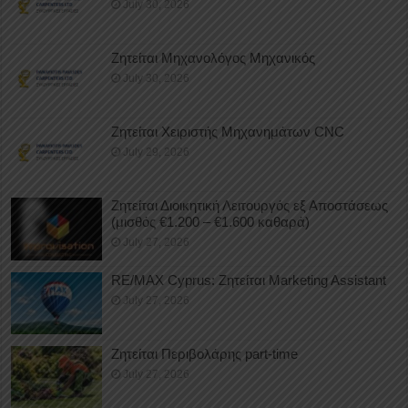
July 30, 2026
Ζητείται Μηχανολόγος Μηχανικός
July 30, 2026
Ζητείται Χειριστής Μηχανημάτων CNC
July 29, 2026
Ζητείται Διοικητική Λειτουργός εξ Αποστάσεως
(μισθός €1.200 – €1.600 καθαρά)
July 27, 2026
RE/MAX Cyprus: Ζητείται Marketing Assistant
July 27, 2026
Ζητείται Περιβολάρης part-time
July 27, 2026