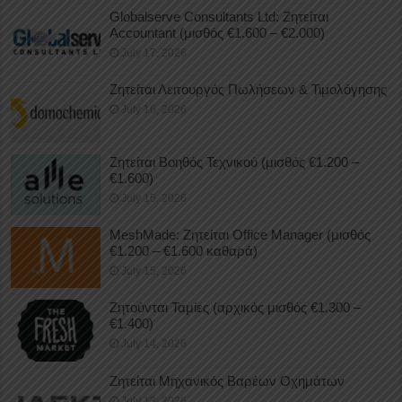
Globalserve Consultants Ltd: Ζητείται
Accountant (μισθός €1.600 – €2.000)
July 17, 2026
Ζητείται Λειτουργός Πωλήσεων & Τιμολόγησης
July 16, 2026
Ζητείται Βοηθός Τεχνικού (μισθός €1.200 –
€1.600)
July 15, 2026
MeshMade: Ζητείται Office Manager (μισθός
€1.200 – €1.600 καθαρά)
July 15, 2026
Ζητούνται Ταμίες (αρχικός μισθός €1.300 –
€1.400)
July 14, 2026
Ζητείται Μηχανικός Βαρέων Οχημάτων
July 13, 2026