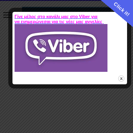
Click it!
Γίνε μέλος στο κανάλι μας στο Viber για
να ενημερώνεσαι για τις νέες μας αγγελίες