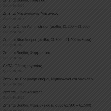
Ζητείται Βοηθός Γραφείου
July 30, 2026
Ζητείται Μηχανολόγος Μηχανικός
July 30, 2026
Ζητείται Office Administrator (μισθός €1.200 – €1.600)
July 30, 2026
Ζητείται Storekeeper (μισθός €1.300 – €1.400 καθαρά)
July 30, 2026
Ζητείται Βοηθός Φαρμακείου
July 30, 2026
CYTA: Θέσεις εργασίας
July 30, 2026
Ζητούνται Βρεφονηπιοκόμοι, Νηπιαγωγοί και Δασκάλοι
July 30, 2026
Ζητείται Junior Architect
July 30, 2026
Ζητείται Βοηθός Φαρμακείου (μισθός €1.300 – €1.500)
July 30, 2026