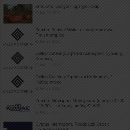
Ζητούνται Οδηγοί Φορτηγού Skip
July 27, 2026
Ζητείται Barista/ Waiter σε καφεστιατόριο
Πανεπιστημίου
July 23, 2026
Gallop Catering: Ζητείται Λειτουργός Σχολικής
Καντίνας
July 23, 2026
Gallop Catering: Ζητούνται Καθαριστές /
Καθαρίστριες
July 23, 2026
Ζητείται Μάγειρας/ Μαγείρισσα (ωράριο 07:00
– 15:00) – καθαρός μισθός €1.600
July 23, 2026
Cyprus International Roads Ltd: Θέσεις
για Administration