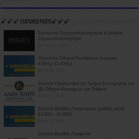
🌠🌠🌠 FEATURED POSTS🌠🌠🌠
Ζητούνται Ζαχαροπλάστης/τρια & Βοηθός
Ζαχαροπλάστης/τρια
August 1, 2026
Ζητούνται Οδηγοί Πωλήσεων (ωράριο
4:30πμ-11:00πμ)
July 31, 2026
Ζητείται Προσωπικό (α) Τμήμα Συντήρησης και
(β) Οδηγοί Φορτηγών και Trailers
July 31, 2026
Ζητείται Βοηθός Λογιστηρίου (μισθός μικτά
€1.600 – €1.800)
July 31, 2026
Ζητείται Βοηθός Γραφείου