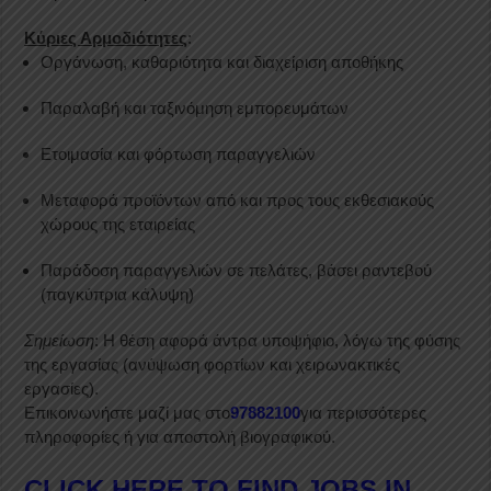
Κύριες Αρμοδιότητες
:
Οργάνωση, καθαριότητα και διαχείριση αποθήκης
Παραλαβή και ταξινόμηση εμπορευμάτων
Ετοιμασία και φόρτωση παραγγελιών
Μεταφορά προϊόντων από και προς τους εκθεσιακούς
χώρους της εταιρείας
Παράδοση παραγγελιών σε πελάτες, βάσει ραντεβού
(παγκύπρια κάλυψη)
Σημείωση
: Η θέση αφορά άντρα υποψήφιο, λόγω της φύσης
της εργασίας (ανύψωση φορτίων και χειρωνακτικές
εργασίες).
Επικοινωνήστε μαζί μας στο
97882100
για περισσότερες
πληροφορίες ή για αποστολή βιογραφικού.
CLICK HERE TO FIND JOBS IN