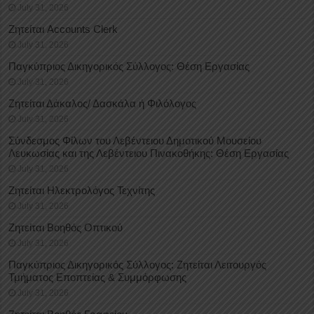
July 31, 2026
Ζητείται Accounts Clerk
July 31, 2026
Παγκύπριος Δικηγορικός Σύλλογος: Θέση Εργασίας
July 31, 2026
Ζητείται Δάκαλος/ Δασκάλα ή Φιλόλογος
July 31, 2026
Σύνδεσμος Φίλων του Λεβέντειου Δημοτικού Μουσείου
Λευκωσίας και της Λεβέντειου Πινακοθήκης: Θέση Εργασίας
July 31, 2026
Ζητείται Ηλεκτρολόγος Τεχνίτης
July 31, 2026
Ζητείται Βοηθός Οπτικού
July 31, 2026
Παγκύπριος Δικηγορικός Σύλλογος: Ζητείται Λειτουργός
Τμήματος Εποπτείας & Συμμόρφωσης
July 31, 2026