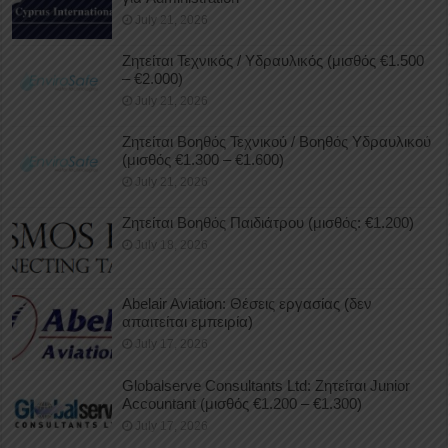
July 21, 2026
Ζητείται Τεχνικός / Υδραυλικός (μισθός €1.500
– €2.000)
July 21, 2026
Ζητείται Βοηθός Τεχνικού / Βοηθός Υδραυλικού
(μισθός €1.300 – €1.600)
July 21, 2026
Ζητείται Βοηθός Παιδιάτρου (μισθός: €1.200)
July 18, 2026
Abelair Aviation: Θέσεις εργασίας (δεν
απαιτείται εμπειρία)
July 17, 2026
Globalserve Consultants Ltd: Ζητείται Junior
Accountant (μισθός €1.200 – €1.300)
July 17, 2026