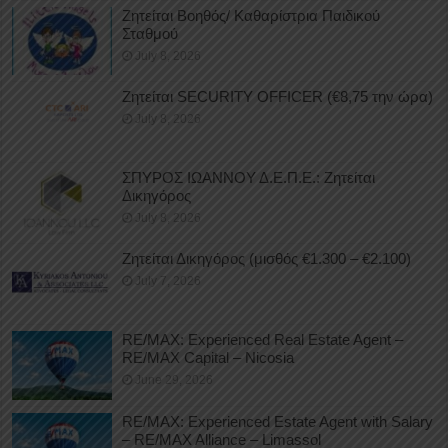
Ζητείται Βοηθός/ Καθαρίστρια Παιδικού
Σταθμού
July 8, 2026
Ζητείται SECURITY OFFICER (€8,75 την ώρα)
July 8, 2026
ΣΠΥΡΟΣ ΙΩΑΝΝΟΥ Δ.Ε.Π.Ε.: Ζητείται
Δικηγόρος
July 8, 2026
Ζητείται Δικηγόρος (μισθός €1.300 – €2.100)
July 7, 2026
RE/MAX: Experienced Real Estate Agent –
RE/MAX Capital – Nicosia
June 29, 2026
RE/MAX: Experienced Estate Agent with Salary
– RE/MAX Alliance – Limassol