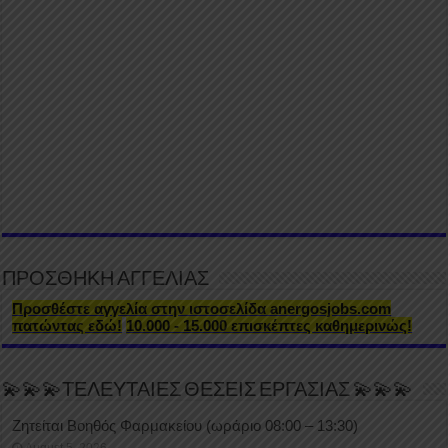
ΠΡΟΣΘΗΚΗ ΑΓΓΕΛΙΑΣ
Προσθέστε αγγελία στην ιστοσελίδα anergosjobs.com
πατώντας εδώ!
10.000 - 15.000 επισκέπτες καθημερινώς!
💫💫💫ΤΕΛΕΥΤΑΙΕΣ ΘΕΣΕΙΣ ΕΡΓΑΣΙΑΣ 💫💫💫
Ζητείται Βοηθός Φαρμακείου (ωράριο 08:00 – 13:30)
August 5, 2026