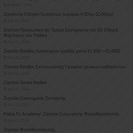
August 1, 2026
Ζητούνται Οδηγοί Πωλήσεων (ωράριο 4:30πμ-11:00πμ)
July 31, 2026
Ζητείται Προσωπικό (α) Τμήμα Συντήρησης και (β) Οδηγοί
Φορτηγών και Trailers
July 31, 2026
Ζητείται Βοηθός Λογιστηρίου (μισθός μικτά €1.600 – €1.800)
July 31, 2026
Ζητείται Βοηθός Εκτελωνιστής/ Γραφέας γενικών καθηκόντων
July 31, 2026
Ζητείται Senior Auditor
July 31, 2026
Ζητείται Οικονομικός Συντάκτης
July 31, 2026
Pafos Fc Academy: Ζητείται Συνεργάτης Φυσιοθεραπευτής
July 31, 2026
Ζητείται Φυσιοθεραπευτής