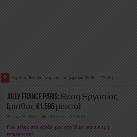
Ζητείται Βοηθός Θαλάμου
Jully France Paris: Θέση Εργασίας
(μισθός €1.595 μεικτά)
July 25, 2025
ARCHIVE / ΑΡΧΕΙΟ
Γίνε μέλος στο κανάλι μας στο Viber για συνεχή
ενημέρωση!