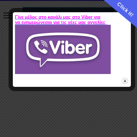
Click it!
Γίνε μέλος στο κανάλι μας στο Viber για
να ενημερώνεσαι για τις νέες μας αγγελίες