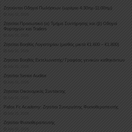
Ζητούνται Οδηγοί Πωλήσεων (ωράριο 4:30πμ-11:00πμ)
July 31, 2026
Ζητείται Προσωπικό (α) Τμήμα Συντήρησης και (β) Οδηγοί
Φορτηγών και Trailers
July 31, 2026
Ζητείται Βοηθός Λογιστηρίου (μισθός μικτά €1.600 – €1.800)
July 31, 2026
Ζητείται Βοηθός Εκτελωνιστής/ Γραφέας γενικών καθηκόντων
July 31, 2026
Ζητείται Senior Auditor
July 31, 2026
Ζητείται Οικονομικός Συντάκτης
July 31, 2026
Pafos Fc Academy: Ζητείται Συνεργάτης Φυσιοθεραπευτής
July 31, 2026
Ζητείται Φυσιοθεραπευτής
July 31, 2026