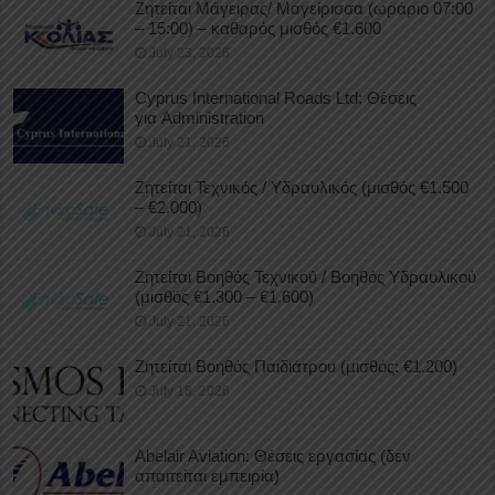
Ζητείται Μάγειρας/ Μαγείρισσα (ωράριο 07:00
– 15:00) – καθαρός μισθός €1.600
July 23, 2026
Cyprus International Roads Ltd: Θέσεις
για Administration
July 21, 2026
Ζητείται Τεχνικός / Υδραυλικός (μισθός €1.500
– €2.000)
July 21, 2026
Ζητείται Βοηθός Τεχνικού / Βοηθός Υδραυλικού
(μισθός €1.300 – €1.600)
July 21, 2026
Ζητείται Βοηθός Παιδιάτρου (μισθός: €1.200)
July 18, 2026
Abelair Aviation: Θέσεις εργασίας (δεν
απαιτείται εμπειρία)