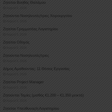
Ζητείται Βοηθός Θαλάμου
August 5, 2026
Ζητούνται Νοσηλευτές/τριες Χειρουργείου
August 5, 2026
Ζητείται Γραμματέας Λογιστηρίου
August 5, 2026
Ζητείται Οδηγός
August 5, 2026
Ζητούνται Νοσηλευτές/τριες
August 5, 2026
Δήμος Αμαθούντας: 11 Θέσεις Εργασίας
August 5, 2026
Ζητείται Project Manager
August 5, 2026
Ζητούνται Ταμίες (μισθός €1.200 – €1.350 μεικτά)
August 5, 2026
Ζητείται Υπεύθυνος/η Λογιστηρίου