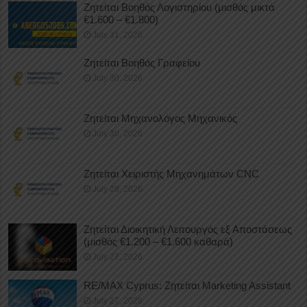
Ζητείται Βοηθός Λογιστηρίου (μισθός μικτά
€1.600 – €1.800)
July 31, 2026
Ζητείται Βοηθός Γραφείου
July 30, 2026
Ζητείται Μηχανολόγος Μηχανικός
July 30, 2026
Ζητείται Χειριστής Μηχανημάτων CNC
July 29, 2026
Ζητείται Διοικητική Λειτουργός εξ Αποστάσεως
(μισθός €1.200 – €1.600 καθαρά)
July 27, 2026
RE/MAX Cyprus: Ζητείται Marketing Assistant
July 27, 2026