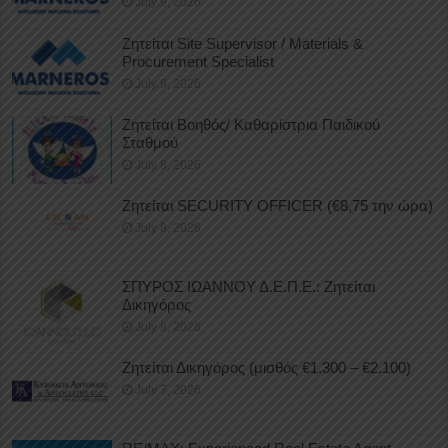
July 9, 2026
Ζητείται Site Supervisor / Materials &
Procurement Specialist
July 9, 2026
Ζητείται Βοηθός/ Καθαρίστρια Παιδικού
Σταθμού
July 8, 2026
Ζητείται SECURITY OFFICER (€8,75 την ώρα)
July 8, 2026
ΣΠΥΡΟΣ ΙΩΑΝΝΟΥ Δ.Ε.Π.Ε.: Ζητείται
Δικηγόρος
July 8, 2026
Ζητείται Δικηγόρος (μισθός €1.300 – €2.100)
July 7, 2026