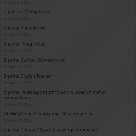
August 4, 2026
Ζητούνται Μαθηματικοί
August 4, 2026
Ζητείται Καθαρίστρια
August 4, 2026
Ζητείται Γραμματέας
August 4, 2026
Ζητείται Βοηθός Οδοντιατρείου
August 4, 2026
Ζητείται English Teacher
August 4, 2026
Ζητείται Φυσιοθεραπευτής/τρια για μερική ή πλήρη
απασχόληση
August 3, 2026
Παιδική Λέσχη Μοσφιλωτής: Θέση Εργασίας
August 3, 2026
Ζητείται Εργάτης/ Εργάτρια για την παραγωγή