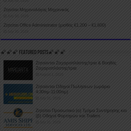
July 30, 2026
Ζητείται Μηχανολόγος Μηχανικός
July 30, 2026
Ζητείται Office Administrator (μισθός €1.200 – €1.600)
July 30, 2026
🌠🌠🌠 FEATURED POSTS🌠🌠🌠
Ζητούνται Ζαχαροπλάστης/τρια & Βοηθός
Ζαχαροπλάστης/τρια
August 1, 2026
Ζητούνται Οδηγοί Πωλήσεων (ωράριο
4:30πμ-11:00πμ)
July 31, 2026
Ζητείται Προσωπικό (α) Τμήμα Συντήρησης και
(β) Οδηγοί Φορτηγών και Trailers
July 31, 2026