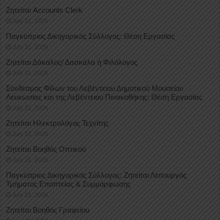
Ζητείται Accounts Clerk
July 31, 2026
Παγκύπριος Δικηγορικός Σύλλογος: Θέση Εργασίας
July 31, 2026
Ζητείται Δάκαλος/ Δασκάλα ή Φιλόλογος
July 31, 2026
Σύνδεσμος Φίλων του Λεβέντειου Δημοτικού Μουσείου
Λευκωσίας και της Λεβέντειου Πινακοθήκης: Θέση Εργασίας
July 31, 2026
Ζητείται Ηλεκτρολόγος Τεχνίτης
July 31, 2026
Ζητείται Βοηθός Οπτικού
July 31, 2026
Παγκύπριος Δικηγορικός Σύλλογος: Ζητείται Λειτουργός
Τμήματος Εποπτείας & Συμμόρφωσης
July 31, 2026
Ζητείται Βοηθός Γραφείου