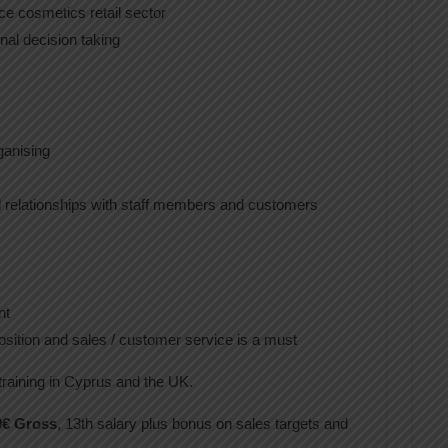
e cosmetics retail sector
onal decision taking
ganising
od relationships with staff members and customers
nt
sition and sales / customer service is a must
training in Cyprus and the UK.
0€ Gross
, 13th salary plus bonus on sales targets and