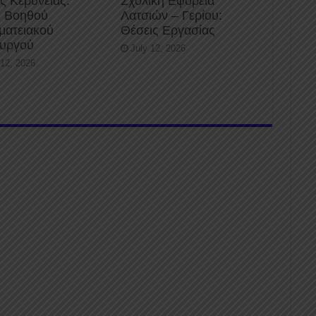
ς Κερύνειας:
Σχολική Εφορεία
 Βοηθού
Λατσιών – Γερίου:
ματειακού
Θέσεις Εργασίας
ουργού
July 12, 2026
 12, 2026