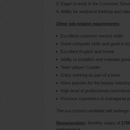
Eager to work in the Customer Servic
Ability for analytical thinking and rati
Other job-related requirements
:
Excellent customer service skills
Good computer skills and good in or
Excellent English and Greek
Ability to establish and maintain go
Team player / Leader
Enjoy working as part of a team
Have passion for the beauty industry
High level of professional commitme
Previous experience in managerial po
The successful candidate will undergo 
Remuneration
:
Monthly salary of
170
performance