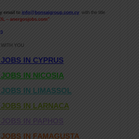
y email to
info@bonsaigroup.com.cy
with the title
L –
anergosjobs.com”
03
 WITH YOU
 JOBS IN CYPRUS
 JOBS IN NICOSIA
 JOBS IN LIMASSOL
 JOBS IN LARNACA
 JOBS IN PAPHOS
D JOBS IN FAMAGUSTA