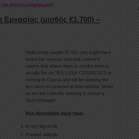
r για συνεχή ενημέρωση!
 Εργασίας (μισθός €1.700) –
Hello lovely people 😊 SO, you might have
heard the rumours and well, indeed it
seems that where there is smoke there is
usually fire so YES LUSH COSMETICS is
coming to Cyprus and will be opening the
first store in Limassol at Anexartisias Street
so we are currently seeking to recruit a
Store Manager.
Non-Negotiable must have
:
A very big smile
Positive attitude