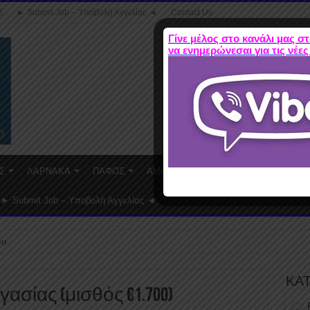
Σ
► Submit Job – Υποβολή Αγγελίας ◄
Contact Us
Γίνε μέλος στο κανάλι μας στ
να ενημερώνεσαι για τις νέες
Σ
ΛΑΡΝΑΚΑ
ΠΑΦΟΣ
ΑΜΜΟΧΩΣΤΟΣ
WORK FROM HO
► Submit Job – Υποβολή Αγγελίας ◄
ου
ΚΑ
ργασίας (μισθός €1.700)