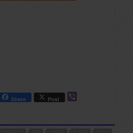
r
Vi
Share
Post
n
b
er
ERGODOTISI
JOBS
LIMASSOL
ΑΓΓΕΛΊΕΣ
ΕΡΓΑΣΊΑ