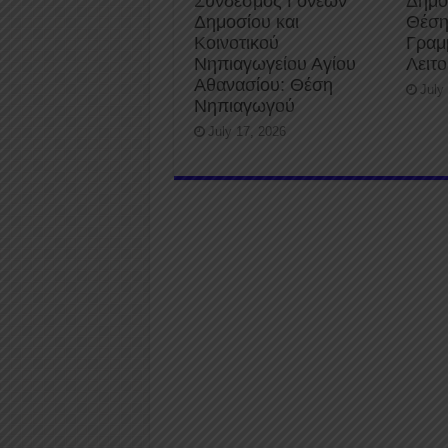
Σύνδεσμος Γονέων
Δήμο
Δημοσίου και
Θέση
Κοινοτικού
Γραμ
Νηπιαγωγείου Αγίου
Λειτ
Αθανασίου: Θέση
July
Νηπιαγωγού
July 17, 2026