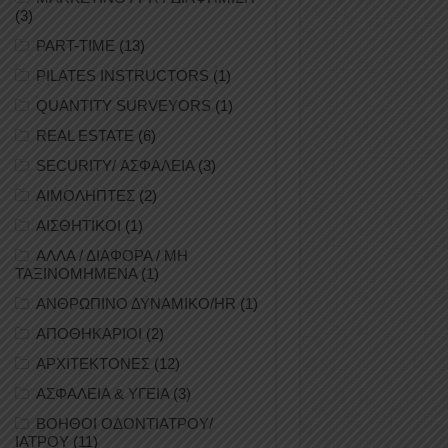
(3)
PART-TIME
(13)
PILATES INSTRUCTORS
(1)
QUANTITY SURVEYORS
(1)
REAL ESTATE
(6)
SECURITY/ ΑΣΦΑΛΕΙΑ
(3)
ΑΙΜΟΛΗΠΤΕΣ
(2)
ΑΙΣΘΗΤΙΚΟΙ
(1)
ΑΛΛΑ / ΔΙΑΦΟΡΑ / ΜΗ
ΤΑΞΙΝΟΜΗΜΕΝΑ
(1)
ΑΝΘΡΩΠΙΝΟ ΔΥΝΑΜΙΚΟ/HR
(1)
ΑΠΟΘΗΚΑΡΙΟΙ
(2)
ΑΡΧΙΤΕΚΤΟΝΕΣ
(12)
ΑΣΦΑΛΕΙΑ & ΥΓΕΙΑ
(3)
ΒΟΗΘΟΙ ΟΔΟΝΤΙΑΤΡΟΥ/
ΙΑΤΡΟΥ
(11)