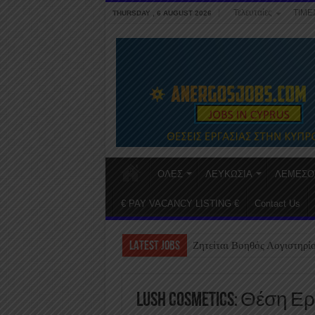
Τελευταίες
ΤΙΜΕ
THURSDAY , 6 AUGUST 2026
ΟΛΕΣ
ΛΕΥΚΩΣΙΑ
ΛΕΜΕΣΟ
€ PAY VACANCY LISTING €
Contact Us
LATEST JOBS
Ζητείται Βοηθός Λογιστηρί
Lush Cosmetics: Θέση Ε