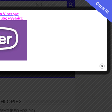
Click it!
ο Viber για
 μας αγγελίες
ME
FEATURED ADS
ΤΙΜΕΣ
Terms
ΤΗΓΟΡΙΕΣ
FEATURED ADS
(41)