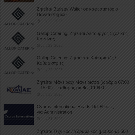
Ζητείται Barista/ Waiter σε καφεστιατόριο
Πανεπιστημίου
July 23, 2026
Gallop Catering: Ζητείται Λειτουργός Σχολικής
Καντίνας
July 23, 2026
Gallop Catering: Ζητούνται Καθαριστές /
Καθαρίστριες
July 23, 2026
Ζητείται Μάγειρας/ Μαγείρισσα (ωράριο 07:00
– 15:00) – καθαρός μισθός €1.600
July 23, 2026
Cyprus International Roads Ltd: Θέσεις
για Administration
July 21, 2026
Ζητείται Τεχνικός / Υδραυλικός (μισθός €1.500