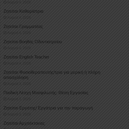
August 4, 2026
Ζητείται Καθαρίστρια
August 4, 2026
Ζητείται Γραμματέας
August 4, 2026
Ζητείται Βοηθός Οδοντιατρείου
August 4, 2026
Ζητείται English Teacher
August 4, 2026
Ζητείται Φυσιοθεραπευτής/τρια για μερική ή πλήρη
απασχόληση
August 3, 2026
Παιδική Λέσχη Μοσφιλωτής: Θέση Εργασίας
August 3, 2026
Ζητείται Εργάτης/ Εργάτρια για την παραγωγή
August 3, 2026
Ζητείται Αρχιτέκτονας