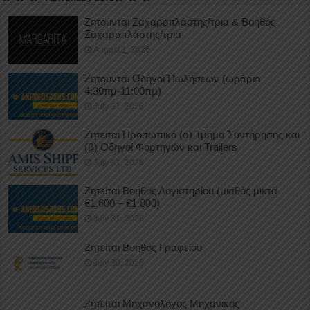
Ζητούνται Ζαχαροπλάστης/τρια & Βοηθός
Ζαχαροπλάστης/τρια
August 1, 2026
Ζητούνται Οδηγοί Πωλήσεων (ωράριο
4:30πμ-11:00πμ)
July 31, 2026
Ζητείται Προσωπικό (α) Τμήμα Συντήρησης και
(β) Οδηγοί Φορτηγών και Trailers
July 31, 2026
Ζητείται Βοηθός Λογιστηρίου (μισθός μικτά
€1.600 – €1.800)
July 31, 2026
Ζητείται Βοηθός Γραφείου
July 30, 2026
Ζητείται Μηχανολόγος Μηχανικός