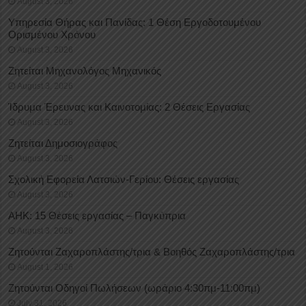
August 3, 2026
Υπηρεσία Θήρας και Πανίδας: 1 Θέση Eργοδοτουμένου
Oρισμένου Xρόνου
August 3, 2026
Ζητείται Μηχανολόγος Μηχανικός
August 3, 2026
Ίδρυμα Έρευνας και Καινοτομίας: 2 Θέσεις Εργασίας
August 3, 2026
Ζητείται Δημοσιογράφος
August 3, 2026
Σχολική Εφορεία Λατσιών-Γερίου: Θέσεις εργασίας
August 3, 2026
ΑΗΚ: 15 Θέσεις εργασίας – Παγκύπρια
August 3, 2026
Ζητούνται Ζαχαροπλάστης/τρια & Βοηθός Ζαχαροπλάστης/τρια
August 1, 2026
Ζητούνται Οδηγοί Πωλήσεων (ωράριο 4:30πμ-11:00πμ)
July 31, 2026