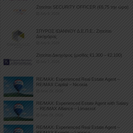
Ζητείται SECURITY OFFICER (€8,75 την ώρα)
July 8, 2026
ΣΠΥΡΟΣ ΙΩΑΝΝΟΥ Δ.Ε.Π.Ε.: Ζητείται
Δικηγόρος
July 8, 2026
Ζητείται Δικηγόρος (μισθός €1.300 – €2.100)
July 7, 2026
RE/MAX: Experienced Real Estate Agent –
RE/MAX Capital – Nicosia
June 29, 2026
RE/MAX: Experienced Estate Agent with Salary
– RE/MAX Alliance – Limassol
June 29, 2026
RE/MAX: Experienced Real Estate Agent –
RE/MAX Experts – Larnaca