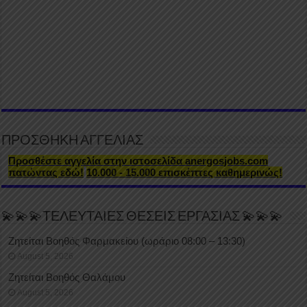
ΠΡΟΣΘΗΚΗ ΑΓΓΕΛΙΑΣ
Προσθέστε αγγελία στην ιστοσελίδα anergosjobs.com
πατώντας εδώ!
10.000 - 15.000 επισκέπτες καθημερινώς!
💫💫💫ΤΕΛΕΥΤΑΙΕΣ ΘΕΣΕΙΣ ΕΡΓΑΣΙΑΣ 💫💫💫
Ζητείται Βοηθός Φαρμακείου (ωράριο 08:00 – 13:30)
August 5, 2026
Ζητείται Βοηθός Θαλάμου
August 5, 2026