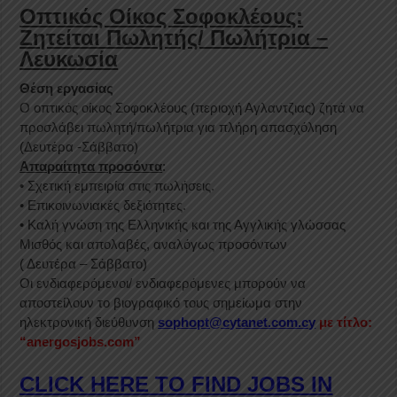
Οπτικός Οίκος Σοφοκλέους:
Ζητείται Πωλητής/ Πωλήτρια –
Λευκωσία
Θέση εργασίας
Ο οπτικός οίκος Σοφοκλέους (περιοχή Αγλαντζιας) ζητά να
προσλάβει πωλητή/πωλήτρια για πλήρη απασχόληση
(Δευτέρα -Σάββατο)
Απαραίτητα προσόντα
:
• Σχετική εμπειρία στις πωλήσεις.
• Επικοινωνιακές δεξιότητες.
• Καλή γνώση της Ελληνικής και της Αγγλικής γλώσσας
Μισθός και απολαβές, αναλόγως προσόντων
( Δευτέρα – Σάββατο)
Οι ενδιαφερόμενοι/ ενδιαφερόμενες μπορούν να
αποστείλουν το βιογραφικό τους σημείωμα στην
ηλεκτρονική διεύθυνση
sophopt@cytanet.com.cy
με τίτλο:
“anergosjobs.com”
CLICK HERE TO FIND JOBS IN