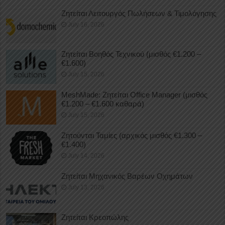
Ζητείται Λειτουργός Πωλήσεων & Τιμολόγησης
July 16, 2026
Ζητείται Βοηθός Τεχνικού (μισθός €1.200 –
€1.600)
July 15, 2026
MeshMade: Ζητείται Office Manager (μισθός
€1.200 – €1.600 καθαρά)
July 15, 2026
Ζητούνται Ταμίες (αρχικός μισθός €1.300 –
€1.400)
July 14, 2026
Ζητείται Μηχανικός Βαρέων Οχημάτων
July 13, 2026
Ζητείται Κρεοπώλης