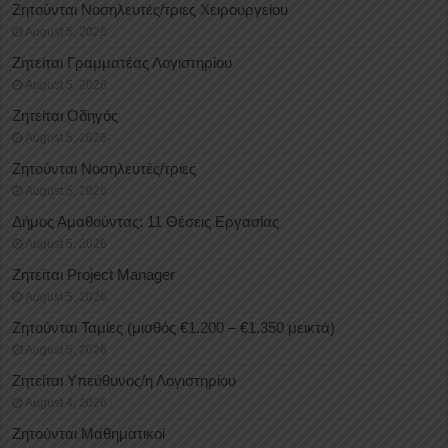
Ζητούνται Νοσηλευτές/τριες Χειρουργείου
August 5, 2026
Ζητείται Γραμματέας Λογιστηρίου
August 5, 2026
Ζητείται Οδηγός
August 5, 2026
Ζητούνται Νοσηλευτές/τριες
August 5, 2026
Δήμος Αμαθούντας: 11 Θέσεις Εργασίας
August 5, 2026
Ζητείται Project Manager
August 5, 2026
Ζητούνται Ταμίες (μισθός €1.200 – €1.350 μεικτά)
August 5, 2026
Ζητείται Υπεύθυνος/η Λογιστηρίου
August 4, 2026
Ζητούνται Μαθηματικοί