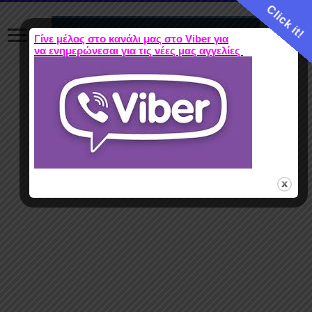
Click it!
Γίνε μέλος στο κανάλι μας στο Viber για
να ενημερώνεσαι για τις νέες μας αγγελίες