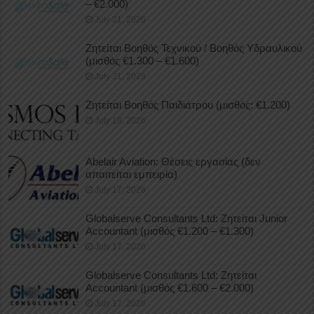
– €2.000)
July 21, 2026
Ζητείται Βοηθός Τεχνικού / Βοηθός Υδραυλικού
(μισθός €1.300 – €1.600)
July 21, 2026
Ζητείται Βοηθός Παιδιάτρου (μισθός: €1.200)
July 18, 2026
Abelair Aviation: Θέσεις εργασίας (δεν
απαιτείται εμπειρία)
July 17, 2026
Globalserve Consultants Ltd: Ζητείται Junior
Accountant (μισθός €1.200 – €1.300)
July 17, 2026
Globalserve Consultants Ltd: Ζητείται
Accountant (μισθός €1.600 – €2.000)
July 17, 2026