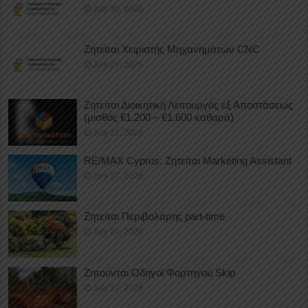
July 30, 2026
Ζητείται Χειριστής Μηχανημάτων CNC
July 29, 2026
Ζητείται Διοικητική Λειτουργός εξ Αποστάσεως
(μισθός €1.200 – €1.600 καθαρά)
July 27, 2026
RE/MAX Cyprus: Ζητείται Marketing Assistant
July 27, 2026
Ζητείται Περιβολάρης part-time
July 27, 2026
Ζητούνται Οδηγοί Φορτηγού Skip
July 27, 2026