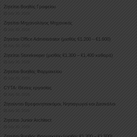
Ζητείται Βοηθός Γραφείου
July 30, 2026
Ζητείται Μηχανολόγος Μηχανικός
July 30, 2026
Ζητείται Office Administrator (μισθός €1.200 – €1.600)
July 30, 2026
Ζητείται Storekeeper (μισθός €1.300 – €1.400 καθαρά)
July 30, 2026
Ζητείται Βοηθός Φαρμακείου
July 30, 2026
CYTA: Θέσεις εργασίας
July 30, 2026
Ζητούνται Βρεφονηπιοκόμοι, Νηπιαγωγοί και Δασκάλοι
July 30, 2026
Ζητείται Junior Architect
July 30, 2026
Ζητείται Βοηθός Φαρμακείου (μισθός €1.300 – €1.500)