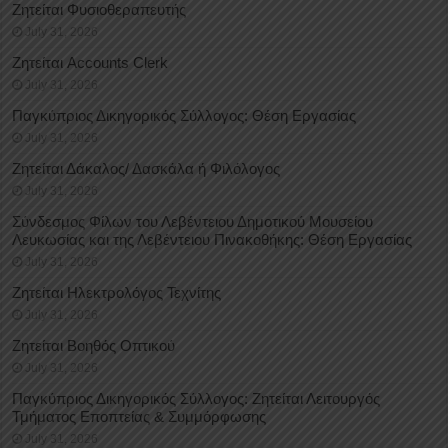
Ζητείται Φυσιοθεραπευτής
July 31, 2026
Ζητείται Accounts Clerk
July 31, 2026
Παγκύπριος Δικηγορικός Σύλλογος: Θέση Εργασίας
July 31, 2026
Ζητείται Δάκαλος/ Δασκάλα ή Φιλόλογος
July 31, 2026
Σύνδεσμος Φίλων του Λεβέντειου Δημοτικού Μουσείου
Λευκωσίας και της Λεβέντειου Πινακοθήκης: Θέση Εργασίας
July 31, 2026
Ζητείται Ηλεκτρολόγος Τεχνίτης
July 31, 2026
Ζητείται Βοηθός Οπτικού
July 31, 2026
Παγκύπριος Δικηγορικός Σύλλογος: Ζητείται Λειτουργός
Τμήματος Εποπτείας & Συμμόρφωσης
July 31, 2026