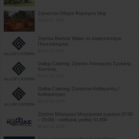
Ζητούνται Οδηγοί Φορτηγού Skip
July 27, 2026
Ζητείται Barista/ Waiter σε καφεστιατόριο
Πανεπιστημίου
July 23, 2026
Gallop Catering: Ζητείται Λειτουργός Σχολικής
Καντίνας
July 23, 2026
Gallop Catering: Ζητούνται Καθαριστές /
Καθαρίστριες
July 23, 2026
Ζητείται Μάγειρας/ Μαγείρισσα (ωράριο 07:00
– 15:00) – καθαρός μισθός €1.600
July 23, 2026