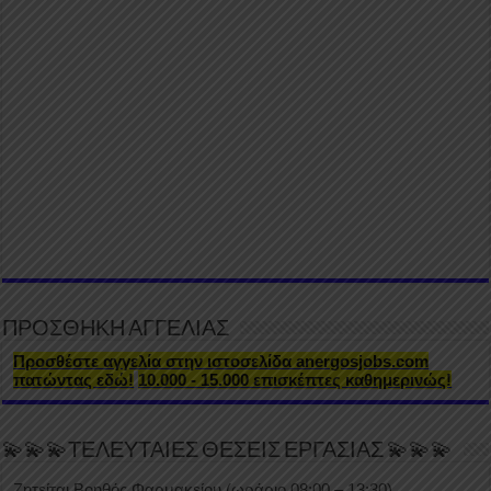
ΠΡΟΣΘΗΚΗ ΑΓΓΕΛΙΑΣ
Προσθέστε αγγελία στην ιστοσελίδα anergosjobs.com
πατώντας εδώ!
10.000 - 15.000 επισκέπτες καθημερινώς!
💫💫💫ΤΕΛΕΥΤΑΙΕΣ ΘΕΣΕΙΣ ΕΡΓΑΣΙΑΣ 💫💫💫
Ζητείται Βοηθός Φαρμακείου (ωράριο 08:00 – 13:30)