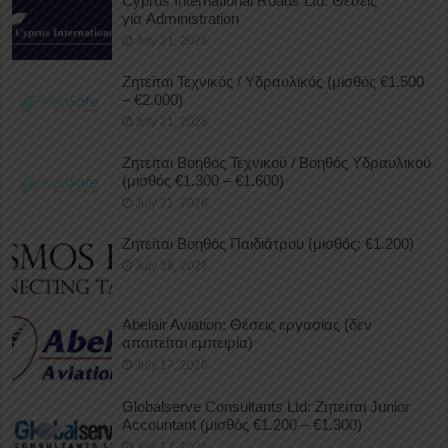
Cyprus International Roads Ltd: Θέσεις
για Administration
July 21, 2026
Ζητείται Τεχνικός / Υδραυλικός (μισθός €1.500
– €2.000)
July 21, 2026
Ζητείται Βοηθός Τεχνικού / Βοηθός Υδραυλικού
(μισθός €1.300 – €1.600)
July 21, 2026
Ζητείται Βοηθός Παιδιάτρου (μισθός: €1.200)
July 18, 2026
Abelair Aviation: Θέσεις εργασίας (δεν
απαιτείται εμπειρία)
July 17, 2026
Globalserve Consultants Ltd: Ζητείται Junior
Accountant (μισθός €1.200 – €1.300)
July 17, 2026