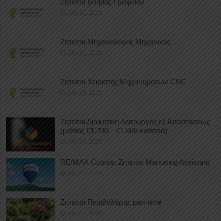
Ζητείται Βοηθός Γραφείου
July 30, 2026
Ζητείται Μηχανολόγος Μηχανικός
July 30, 2026
Ζητείται Χειριστής Μηχανημάτων CNC
July 29, 2026
Ζητείται Διοικητική Λειτουργός εξ Αποστάσεως
(μισθός €1.200 – €1.600 καθαρά)
July 27, 2026
RE/MAX Cyprus: Ζητείται Marketing Assistant
July 27, 2026
Ζητείται Περιβολάρης part-time
July 27, 2026