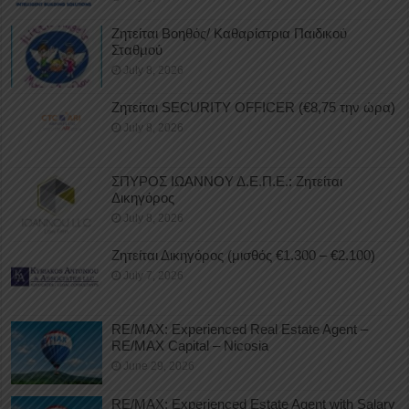
Ζητείται Βοηθός/ Καθαρίστρια Παιδικού
Σταθμού
July 8, 2026
Ζητείται SECURITY OFFICER (€8,75 την ώρα)
July 8, 2026
ΣΠΥΡΟΣ ΙΩΑΝΝΟΥ Δ.Ε.Π.Ε.: Ζητείται
Δικηγόρος
July 8, 2026
Ζητείται Δικηγόρος (μισθός €1.300 – €2.100)
July 7, 2026
RE/MAX: Experienced Real Estate Agent –
RE/MAX Capital – Nicosia
June 29, 2026
RE/MAX: Experienced Estate Agent with Salary