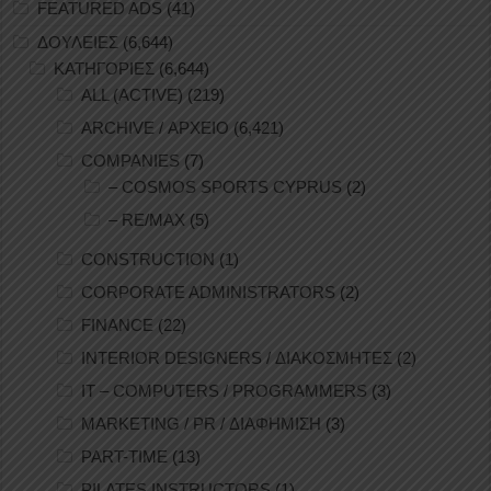
FEATURED ADS
(41)
ΔΟΥΛΕΙΕΣ
(6,644)
ΚΑΤΗΓΟΡΙΕΣ
(6,644)
ALL (ACTIVE)
(219)
ARCHIVE / ΑΡΧΕΙΟ
(6,421)
COMPANIES
(7)
– COSMOS SPORTS CYPRUS
(2)
– RE/MAX
(5)
CONSTRUCTION
(1)
CORPORATE ADMINISTRATORS
(2)
FINANCE
(22)
INTERIOR DESIGNERS / ΔΙΑΚΟΣΜΗΤΕΣ
(2)
IT – COMPUTERS / PROGRAMMERS
(3)
MARKETING / PR / ΔΙΑΦΗΜΙΣΗ
(3)
PART-TIME
(13)
PILATES INSTRUCTORS
(1)