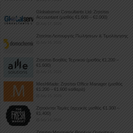
Globalserve Consultants Ltd: Ζητείται
Accountant (μισθός €1.600 – €2.000)
July 17, 2026
Ζητείται Λειτουργός Πωλήσεων & Τιμολόγησης
July 16, 2026
Ζητείται Βοηθός Τεχνικού (μισθός €1.200 –
€1.600)
July 15, 2026
MeshMade: Ζητείται Office Manager (μισθός
€1.200 – €1.600 καθαρά)
July 15, 2026
Ζητούνται Ταμίες (αρχικός μισθός €1.300 –
€1.400)
July 14, 2026
Ζητείται Μηχανικός Βαρέων Οχημάτων