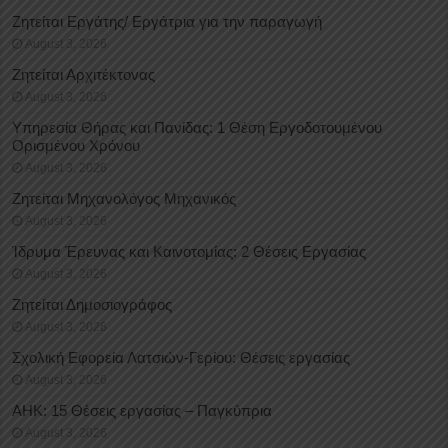
Ζητείται Εργάτης/ Εργάτρια για την παραγωγή
August 3, 2026
Ζητείται Αρχιτέκτονας
August 3, 2026
Υπηρεσία Θήρας και Πανίδας: 1 Θέση Eργοδοτουμένου
Oρισμένου Xρόνου
August 3, 2026
Ζητείται Μηχανολόγος Μηχανικός
August 3, 2026
Ίδρυμα Έρευνας και Καινοτομίας: 2 Θέσεις Εργασίας
August 3, 2026
Ζητείται Δημοσιογράφος
August 3, 2026
Σχολική Εφορεία Λατσιών-Γερίου: Θέσεις εργασίας
August 3, 2026
ΑΗΚ: 15 Θέσεις εργασίας – Παγκύπρια
August 3, 2026