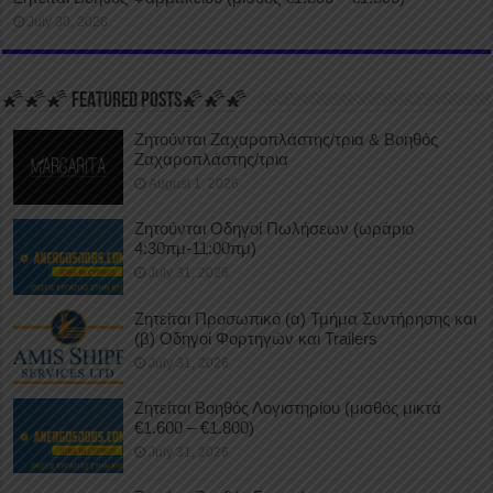
July 30, 2026
🌠🌠🌠 FEATURED POSTS🌠🌠🌠
Ζητούνται Ζαχαροπλάστης/τρια & Βοηθός
Ζαχαροπλάστης/τρια
August 1, 2026
Ζητούνται Οδηγοί Πωλήσεων (ωράριο
4:30πμ-11:00πμ)
July 31, 2026
Ζητείται Προσωπικό (α) Τμήμα Συντήρησης και
(β) Οδηγοί Φορτηγών και Trailers
July 31, 2026
Ζητείται Βοηθός Λογιστηρίου (μισθός μικτά
€1.600 – €1.800)
July 31, 2026