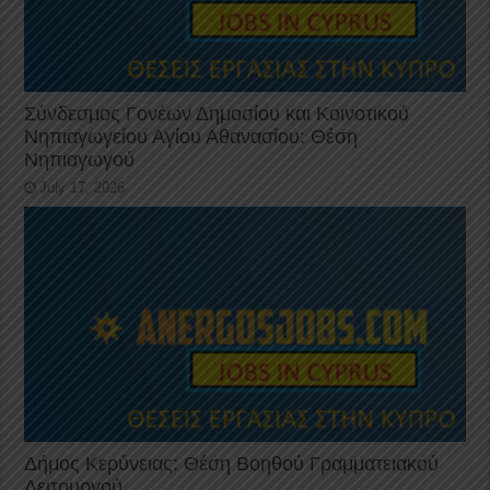
Σύνδεσμος Γονέων Δημοσίου και Κοινοτικού
Νηπιαγωγείου Αγίου Αθανασίου: Θέση
Νηπιαγωγού
July 17, 2026
Δήμος Κερύνειας: Θέση Βοηθού Γραμματειακού
Λειτουργού