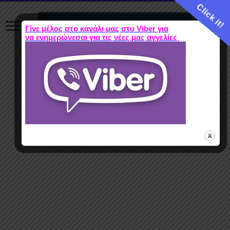
Click it!
Γίνε μέλος στο κανάλι μας στο Viber για
να ενημερώνεσαι για τις νέες μας αγγελίες