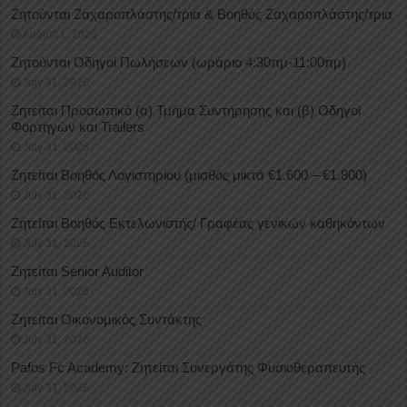
Ζητούνται Ζαχαροπλάστης/τρια & Βοηθός Ζαχαροπλάστης/τρια
August 1, 2026
Ζητούνται Οδηγοί Πωλήσεων (ωράριο 4:30πμ-11:00πμ)
July 31, 2026
Ζητείται Προσωπικό (α) Τμήμα Συντήρησης και (β) Οδηγοί
Φορτηγών και Trailers
July 31, 2026
Ζητείται Βοηθός Λογιστηρίου (μισθός μικτά €1.600 – €1.800)
July 31, 2026
Ζητείται Βοηθός Εκτελωνιστής/ Γραφέας γενικών καθηκόντων
July 31, 2026
Ζητείται Senior Auditor
July 31, 2026
Ζητείται Οικονομικός Συντάκτης
July 31, 2026
Pafos Fc Academy: Ζητείται Συνεργάτης Φυσιοθεραπευτής
July 31, 2026