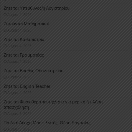
Ζητείται Υπεύθυνος/η Λογιστηρίου
August 4, 2026
Ζητούνται Μαθηματικοί
August 4, 2026
Ζητείται Καθαρίστρια
August 4, 2026
Ζητείται Γραμματέας
August 4, 2026
Ζητείται Βοηθός Οδοντιατρείου
August 4, 2026
Ζητείται English Teacher
August 4, 2026
Ζητείται Φυσιοθεραπευτής/τρια για μερική ή πλήρη
απασχόληση
August 3, 2026
Παιδική Λέσχη Μοσφιλωτής: Θέση Εργασίας
August 3, 2026