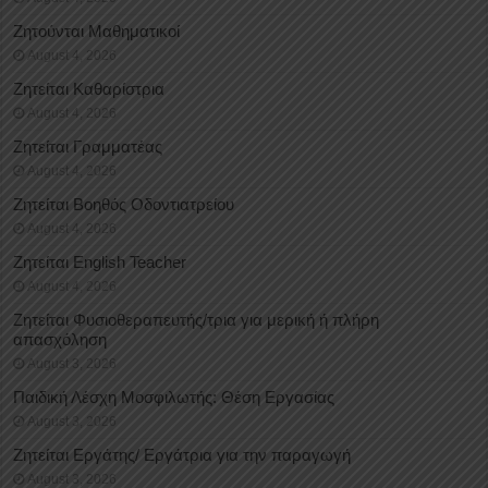
Ζητούνται Μαθηματικοί
August 4, 2026
Ζητείται Καθαρίστρια
August 4, 2026
Ζητείται Γραμματέας
August 4, 2026
Ζητείται Βοηθός Οδοντιατρείου
August 4, 2026
Ζητείται English Teacher
August 4, 2026
Ζητείται Φυσιοθεραπευτής/τρια για μερική ή πλήρη
απασχόληση
August 3, 2026
Παιδική Λέσχη Μοσφιλωτής: Θέση Εργασίας
August 3, 2026
Ζητείται Εργάτης/ Εργάτρια για την παραγωγή
August 3, 2026