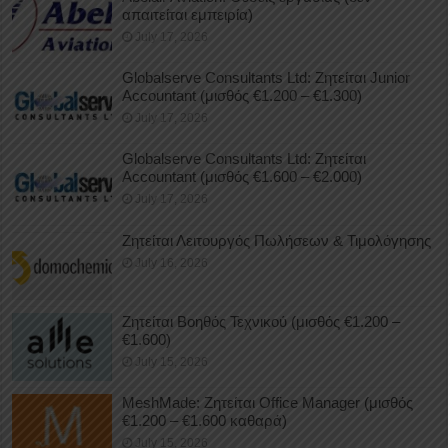
απαιτείται εμπειρία)
July 17, 2026
Globalserve Consultants Ltd: Ζητείται Junior
Accountant (μισθός €1.200 – €1.300)
July 17, 2026
Globalserve Consultants Ltd: Ζητείται
Accountant (μισθός €1.600 – €2.000)
July 17, 2026
Ζητείται Λειτουργός Πωλήσεων & Τιμολόγησης
July 16, 2026
Ζητείται Βοηθός Τεχνικού (μισθός €1.200 –
€1.600)
July 15, 2026
MeshMade: Ζητείται Office Manager (μισθός
€1.200 – €1.600 καθαρά)
July 15, 2026