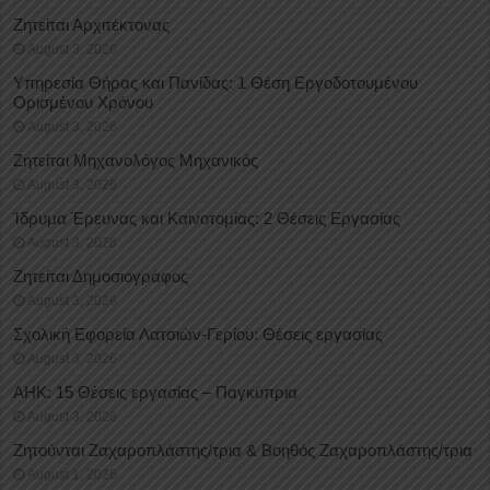
Ζητείται Αρχιτέκτονας
August 3, 2026
Υπηρεσία Θήρας και Πανίδας: 1 Θέση Eργοδοτουμένου
Oρισμένου Xρόνου
August 3, 2026
Ζητείται Μηχανολόγος Μηχανικός
August 3, 2026
Ίδρυμα Έρευνας και Καινοτομίας: 2 Θέσεις Εργασίας
August 3, 2026
Ζητείται Δημοσιογράφος
August 3, 2026
Σχολική Εφορεία Λατσιών-Γερίου: Θέσεις εργασίας
August 3, 2026
ΑΗΚ: 15 Θέσεις εργασίας – Παγκύπρια
August 3, 2026
Ζητούνται Ζαχαροπλάστης/τρια & Βοηθός Ζαχαροπλάστης/τρια
August 1, 2026