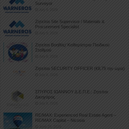
Surveyor
July 9, 2026
Ζητείται Site Supervisor / Materials &
Procurement Specialist
July 9, 2026
Ζητείται Βοηθός/ Καθαρίστρια Παιδικού
Σταθμού
July 8, 2026
Ζητείται SECURITY OFFICER (€8,75 την ώρα)
July 8, 2026
ΣΠΥΡΟΣ ΙΩΑΝΝΟΥ Δ.Ε.Π.Ε.: Ζητείται
Δικηγόρος
July 8, 2026
RE/MAX: Experienced Real Estate Agent –
RE/MAX Capital – Nicosia
June 29, 2026