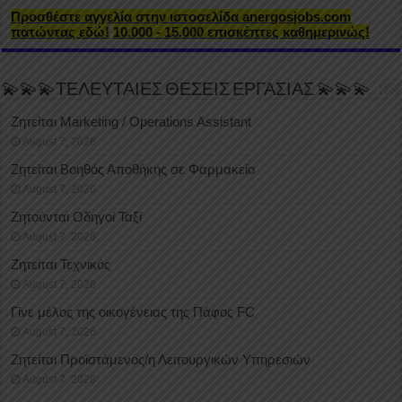
Προσθέστε αγγελία στην ιστοσελίδα anergosjobs.com
πατώντας εδώ!
10.000 - 15.000 επισκέπτες καθημερινώς!
💫💫💫ΤΕΛΕΥΤΑΙΕΣ ΘΕΣΕΙΣ ΕΡΓΑΣΙΑΣ 💫💫💫
Ζητείται Marketing / Operations Assistant
August 7, 2026
Ζητείται Βοηθός Αποθήκης σε Φαρμακείο
August 7, 2026
Ζητούνται Οδηγοί Ταξί
August 7, 2026
Ζητείται Τεχνικός
August 7, 2026
Γίνε μέλος της οικογένειας της Πάφος FC
August 7, 2026
Ζητείται Προϊστάμενος/η Λειτουργικών Υπηρεσιών
August 7, 2026