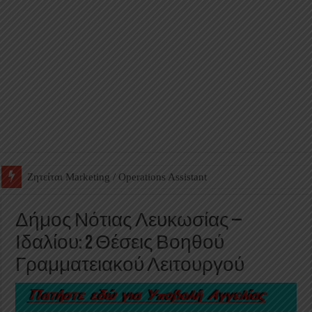
Ζητείται Βοηθός Αποθήκης σε Φαρμακείο
Δήμος Νότιας Λευκωσίας –
Ιδαλίου: 2 Θέσεις Βοηθού
Γραμματειακού Λειτουργού