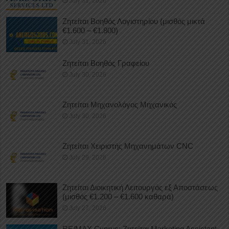
July 31, 2026
Ζητείται Βοηθός Λογιστηρίου (μισθός μικτά
€1.600 – €1.800)
July 31, 2026
Ζητείται Βοηθός Γραφείου
July 30, 2026
Ζητείται Μηχανολόγος Μηχανικός
July 30, 2026
Ζητείται Χειριστής Μηχανημάτων CNC
July 29, 2026
Ζητείται Διοικητική Λειτουργός εξ Αποστάσεως
(μισθός €1.200 – €1.600 καθαρά)
July 27, 2026
RE/MAX Cyprus: Ζητείται Marketing Assistant