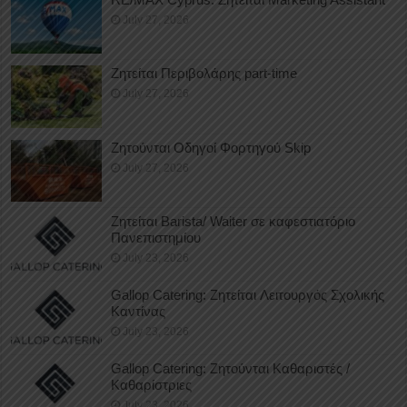
July 27, 2026
Ζητείται Περιβολάρης part-time
July 27, 2026
Ζητούνται Οδηγοί Φορτηγού Skip
July 27, 2026
Ζητείται Barista/ Waiter σε καφεστιατόριο
Πανεπιστημίου
July 23, 2026
Gallop Catering: Ζητείται Λειτουργός Σχολικής
Καντίνας
July 23, 2026
Gallop Catering: Ζητούνται Καθαριστές /
Καθαρίστριες
July 23, 2026