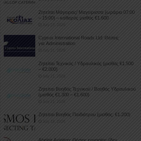
Ζητείται Μάγειρας/ Μαγείρισσα (ωράριο 07:00
– 15:00) – καθαρός μισθός €1.600
July 23, 2026
Cyprus International Roads Ltd: Θέσεις
για Administration
July 21, 2026
Ζητείται Τεχνικός / Υδραυλικός (μισθός €1.500
– €2.000)
July 21, 2026
Ζητείται Βοηθός Τεχνικού / Βοηθός Υδραυλικού
(μισθός €1.300 – €1.600)
July 21, 2026
Ζητείται Βοηθός Παιδιάτρου (μισθός: €1.200)
July 18, 2026
Abelair Aviation: Θέσεις εργασίας (δεν