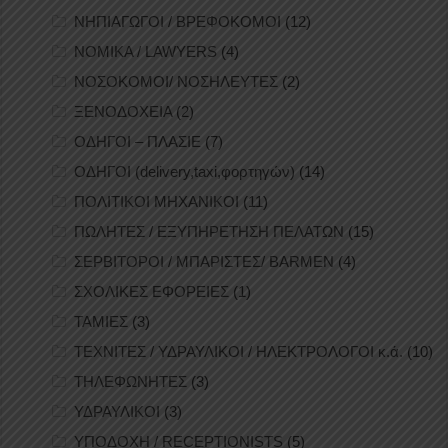
ΝΗΠΙΑΓΩΓΟΙ / ΒΡΕΦΟΚΟΜΟΙ
(12)
ΝΟΜΙΚΑ / LAWYERS
(4)
ΝΟΣΟΚΟΜΟΙ/ ΝΟΣΗΛΕΥΤΕΣ
(2)
ΞΕΝΟΔΟΧΕΙΑ
(2)
ΟΔΗΓΟΙ – ΠΛΑΣΙΕ
(7)
ΟΔΗΓΟΙ (delivery,taxi,φορτηγών)
(14)
ΠΟΛΙΤΙΚΟΙ ΜΗΧΑΝΙΚΟΙ
(11)
ΠΩΛΗΤΕΣ / ΕΞΥΠΗΡΕΤΗΣΗ ΠΕΛΑΤΩΝ
(15)
ΣΕΡΒΙΤΟΡΟΙ / ΜΠΑΡΙΣΤΕΣ/ BARMEN
(4)
ΣΧΟΛΙΚΕΣ ΕΦΟΡΕΙΕΣ
(1)
ΤΑΜΙΕΣ
(3)
ΤΕΧΝΙΤΕΣ / ΥΔΡΑΥΛΙΚΟΙ / ΗΛΕΚΤΡΟΛΟΓΟΙ κ.ά.
(10)
ΤΗΛΕΦΩΝΗΤΕΣ
(3)
ΥΔΡΑΥΛΙΚΟΙ
(3)
ΥΠΟΔΟΧΗ / RECEPTIONISTS
(5)