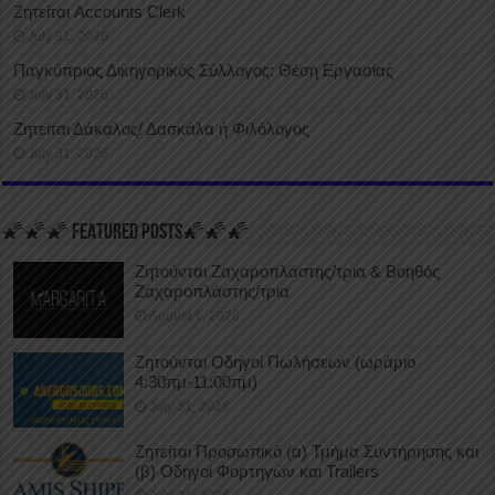
Ζητείται Accounts Clerk
July 31, 2026
Παγκύπριος Δικηγορικός Σύλλογος: Θέση Εργασίας
July 31, 2026
Ζητείται Δάκαλος/ Δασκάλα ή Φιλόλογος
July 31, 2026
🌠🌠🌠 FEATURED POSTS🌠🌠🌠
Ζητούνται Ζαχαροπλάστης/τρια & Βοηθός
Ζαχαροπλάστης/τρια
August 1, 2026
Ζητούνται Οδηγοί Πωλήσεων (ωράριο
4:30πμ-11:00πμ)
July 31, 2026
Ζητείται Προσωπικό (α) Τμήμα Συντήρησης και
(β) Οδηγοί Φορτηγών και Trailers