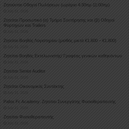
Ζητούνται Οδηγοί Πωλήσεων (ωράριο 4:30πμ-11:00πμ)
July 31, 2026
Ζητείται Προσωπικό (α) Τμήμα Συντήρησης και (β) Οδηγοί
Φορτηγών και Trailers
July 31, 2026
Ζητείται Βοηθός Λογιστηρίου (μισθός μικτά €1.600 – €1.800)
July 31, 2026
Ζητείται Βοηθός Εκτελωνιστής/ Γραφέας γενικών καθηκόντων
July 31, 2026
Ζητείται Senior Auditor
July 31, 2026
Ζητείται Οικονομικός Συντάκτης
July 31, 2026
Pafos Fc Academy: Ζητείται Συνεργάτης Φυσιοθεραπευτής
July 31, 2026
Ζητείται Φυσιοθεραπευτής
July 31, 2026