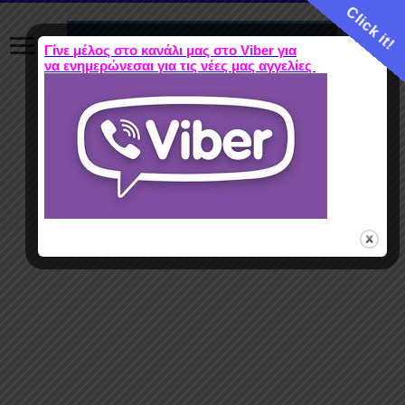
Click it!
Γίνε μέλος στο κανάλι μας στο Viber για
να ενημερώνεσαι για τις νέες μας αγγελίες