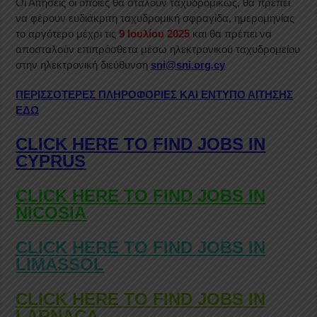
Οι Αιτήσεις οι οποίες θα σταλούν ταχυδρομικώς, θα πρέπει
να φέρουν ευδιάκριτη ταχυδρομική σφραγίδα, ημερομηνίας
το αργότερο μέχρι τις
9 Ιουλίου 2025
και θα πρέπει να
αποσταλούν επιπρόσθετα μέσω ηλεκτρονικού ταχυδρομείου
στην ηλεκτρονική διεύθυνση
sni@sni.org.cy
ΠΕΡΙΣΣΟΤΕΡΕΣ ΠΛΗΡΟΦΟΡΙΕΣ ΚΑΙ ΕΝΤΥΠΟ ΑΙΤΗΣΗΣ
ΕΔΩ
CLICK HERE TO FIND JOBS IN
CYPRUS
CLICK HERE TO FIND JOBS IN
NICOSIA
CLICK HERE TO FIND JOBS IN
LIMASSOL
CLICK HERE TO FIND JOBS IN
LARNACA