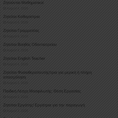
Ζητούνται Μαθηματικοί
August 4, 2026
Ζητείται Καθαρίστρια
August 4, 2026
Ζητείται Γραμματέας
August 4, 2026
Ζητείται Βοηθός Οδοντιατρείου
August 4, 2026
Ζητείται English Teacher
August 4, 2026
Ζητείται Φυσιοθεραπευτής/τρια για μερική ή πλήρη
απασχόληση
August 3, 2026
Παιδική Λέσχη Μοσφιλωτής: Θέση Εργασίας
August 3, 2026
Ζητείται Εργάτης/ Εργάτρια για την παραγωγή
August 3, 2026