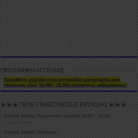
ΠΡΟΣΘΗΚΗ ΑΓΓΕΛΙΑΣ
Προσθέστε αγγελία στην ιστοσελίδα anergosjobs.com
πατώντας εδώ!
10.000 - 15.000 επισκέπτες καθημερινώς!
💫💫💫ΤΕΛΕΥΤΑΙΕΣ ΘΕΣΕΙΣ ΕΡΓΑΣΙΑΣ 💫💫💫
Ζητείται Βοηθός Φαρμακείου (ωράριο 08:00 – 13:30)
August 5, 2026
Ζητείται Βοηθός Θαλάμου