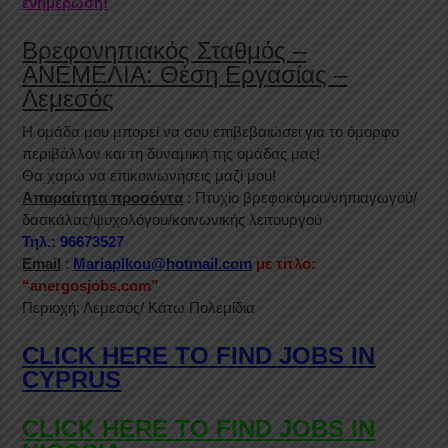
ενημέρωση!
Βρεφονηπιακός Σταθμός –
ΑΝΕΜΕΛΙΑ: Θέση Εργασίας –
Λεμεσός
Η ομάδα μου μπορεί να σου επιβεβαιώσει για το όμορφο
περιβάλλον και τη δυναμική της ομάδας μας!
Θα χαρώ να επικοινωνήσεις μαζί μου!
Απαραίτητα προσόντα
: Πτυχίο βρεφοκόμου/νηπιαγωγού/
δασκάλας/ψυχολόγου/κοινωνικής λειτουργού
Τηλ.: 96673527
Email
:
Mariaplkou@hotmail.com
με τίτλο:
“anergosjobs.com”
Περιοχή: Λεμεσός/ Κάτω Πολεμίδια
CLICK HERE TO FIND JOBS IN
CYPRUS
CLICK HERE TO FIND JOBS IN