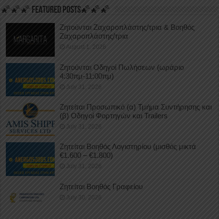
🌠🌠🌠 FEATURED POSTS🌠🌠🌠
Ζητούνται Ζαχαροπλάστης/τρια & Βοηθός
Ζαχαροπλάστης/τρια
August 1, 2026
Ζητούνται Οδηγοί Πωλήσεων (ωράριο
4:30πμ-11:00πμ)
July 31, 2026
Ζητείται Προσωπικό (α) Τμήμα Συντήρησης και
(β) Οδηγοί Φορτηγών και Trailers
July 31, 2026
Ζητείται Βοηθός Λογιστηρίου (μισθός μικτά
€1.600 – €1.800)
July 31, 2026
Ζητείται Βοηθός Γραφείου
July 30, 2026