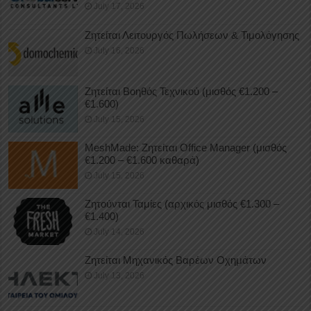
July 17, 2026
Ζητείται Λειτουργός Πωλήσεων & Τιμολόγησης
July 16, 2026
Ζητείται Βοηθός Τεχνικού (μισθός €1.200 –
€1.600)
July 15, 2026
MeshMade: Ζητείται Office Manager (μισθός
€1.200 – €1.600 καθαρά)
July 15, 2026
Ζητούνται Ταμίες (αρχικός μισθός €1.300 –
€1.400)
July 14, 2026
Ζητείται Μηχανικός Βαρέων Οχημάτων
July 13, 2026