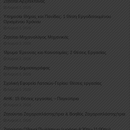
Ζητείται Αρχιτέκτονας
August 3, 2026
Υπηρεσία Θήρας και Πανίδας: 1 Θέση Eργοδοτουμένου
Oρισμένου Xρόνου
August 3, 2026
Ζητείται Μηχανολόγος Μηχανικός
August 3, 2026
Ίδρυμα Έρευνας και Καινοτομίας: 2 Θέσεις Εργασίας
August 3, 2026
Ζητείται Δημοσιογράφος
August 3, 2026
Σχολική Εφορεία Λατσιών-Γερίου: Θέσεις εργασίας
August 3, 2026
ΑΗΚ: 15 Θέσεις εργασίας – Παγκύπρια
August 3, 2026
Ζητούνται Ζαχαροπλάστης/τρια & Βοηθός Ζαχαροπλάστης/τρια
August 1, 2026
Ζητούνται Οδηγοί Πωλήσεων (ωράριο 4:30πμ-11:00πμ)