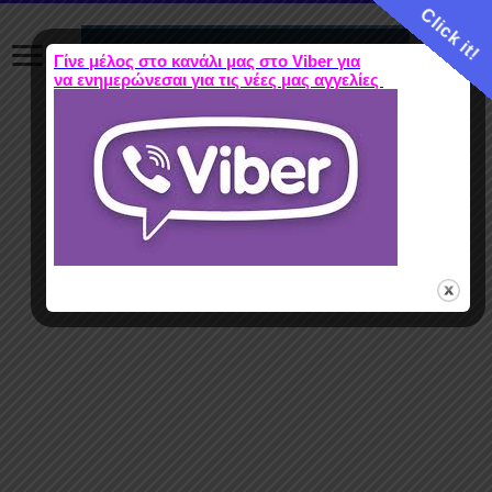
Click it!
Γίνε μέλος στο κανάλι μας στο Viber για
να ενημερώνεσαι για τις νέες μας αγγελίες