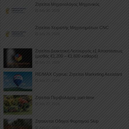
Ζητείται Μηχανολόγος Μηχανικός
July 30, 2026
Ζητείται Χειριστής Μηχανημάτων CNC
July 29, 2026
Ζητείται Διοικητική Λειτουργός εξ Αποστάσεως
(μισθός €1.200 – €1.600 καθαρά)
July 27, 2026
RE/MAX Cyprus: Ζητείται Marketing Assistant
July 27, 2026
Ζητείται Περιβολάρης part-time
July 27, 2026
Ζητούνται Οδηγοί Φορτηγού Skip
July 27, 2026