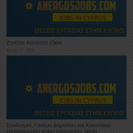
Ζητείται Accounts Clerk
July 17, 2026
Σύνδεσμος Γονέων Δημοσίου και Κοινοτικού
Νηπιαγωγείου Αγίου Αθανασίου: Θέση