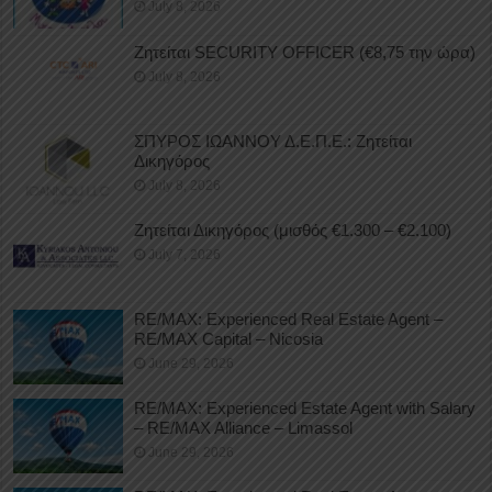
July 8, 2026
Ζητείται SECURITY OFFICER (€8,75 την ώρα)
July 8, 2026
ΣΠΥΡΟΣ ΙΩΑΝΝΟΥ Δ.Ε.Π.Ε.: Ζητείται
Δικηγόρος
July 8, 2026
Ζητείται Δικηγόρος (μισθός €1.300 – €2.100)
July 7, 2026
RE/MAX: Experienced Real Estate Agent –
RE/MAX Capital – Nicosia
June 29, 2026
RE/MAX: Experienced Estate Agent with Salary
– RE/MAX Alliance – Limassol
June 29, 2026