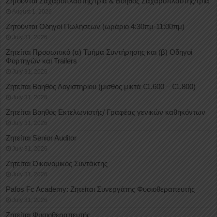
Ζητούνται Ζαχαροπλάστης/τρια & Βοηθός Ζαχαροπλάστης/τρια
August 1, 2026
Ζητούνται Οδηγοί Πωλήσεων (ωράριο 4:30πμ-11:00πμ)
July 31, 2026
Ζητείται Προσωπικό (α) Τμήμα Συντήρησης και (β) Οδηγοί
Φορτηγών και Trailers
July 31, 2026
Ζητείται Βοηθός Λογιστηρίου (μισθός μικτά €1.600 – €1.800)
July 31, 2026
Ζητείται Βοηθός Εκτελωνιστής/ Γραφέας γενικών καθηκόντων
July 31, 2026
Ζητείται Senior Auditor
July 31, 2026
Ζητείται Οικονομικός Συντάκτης
July 31, 2026
Pafos Fc Academy: Ζητείται Συνεργάτης Φυσιοθεραπευτής
July 31, 2026
Ζητείται Φυσιοθεραπευτής