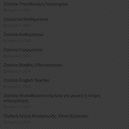
Ζητείται Υπεύθυνος/η Λογιστηρίου
August 4, 2026
Ζητούνται Μαθηματικοί
August 4, 2026
Ζητείται Καθαρίστρια
August 4, 2026
Ζητείται Γραμματέας
August 4, 2026
Ζητείται Βοηθός Οδοντιατρείου
August 4, 2026
Ζητείται English Teacher
August 4, 2026
Ζητείται Φυσιοθεραπευτής/τρια για μερική ή πλήρη
απασχόληση
August 3, 2026
Παιδική Λέσχη Μοσφιλωτής: Θέση Εργασίας
August 3, 2026