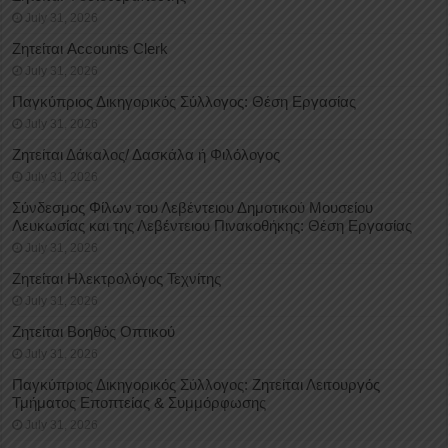
July 31, 2026
Ζητείται Accounts Clerk
July 31, 2026
Παγκύπριος Δικηγορικός Σύλλογος: Θέση Εργασίας
July 31, 2026
Ζητείται Δάκαλος/ Δασκάλα ή Φιλόλογος
July 31, 2026
Σύνδεσμος Φίλων του Λεβέντειου Δημοτικού Μουσείου
Λευκωσίας και της Λεβέντειου Πινακοθήκης: Θέση Εργασίας
July 31, 2026
Ζητείται Ηλεκτρολόγος Τεχνίτης
July 31, 2026
Ζητείται Βοηθός Οπτικού
July 31, 2026
Παγκύπριος Δικηγορικός Σύλλογος: Ζητείται Λειτουργός
Τμήματος Εποπτείας & Συμμόρφωσης
July 31, 2026