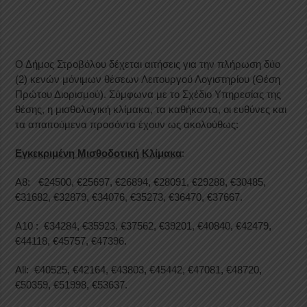
Ο Δήμος Στροβόλου δέχεται αιτήσεις για την πλήρωση δύο
(2) κενών μόνιμων θέσεων Λειτουργού Λογιστηρίου (Θέση
Πρώτου Διορισμού). Σύμφωνα με το Σχέδιο Υπηρεσίας της
θέσης, η μισθολογική κλίμακα, τα καθήκοντα, οι ευθύνες και
τα απαιτούμενα προσόντα έχουν ως ακολούθως:
Εγκεκριμένη Μισθοδοτική Κλίμακα
:
Α8: €24500, €25697, €26894, €28091, €29288, €30485,
€31682, €32879, €34076, €35273, €36470, €37667.
Α10 : €34284, €35923, €37562, €39201, €40840, €42479,
€44118, €45757, €47396.
All: €40525, €42164, €43803, €45442, €47081, €48720,
€50359, €51998, €53637.