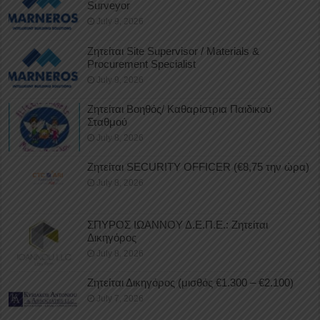
Surveyor
July 9, 2026
Ζητείται Site Supervisor / Materials &
Procurement Specialist
July 9, 2026
Ζητείται Βοηθός/ Καθαρίστρια Παιδικού
Σταθμού
July 8, 2026
Ζητείται SECURITY OFFICER (€8,75 την ώρα)
July 8, 2026
ΣΠΥΡΟΣ ΙΩΑΝΝΟΥ Δ.Ε.Π.Ε.: Ζητείται
Δικηγόρος
July 8, 2026
Ζητείται Δικηγόρος (μισθός €1.300 – €2.100)
July 7, 2026