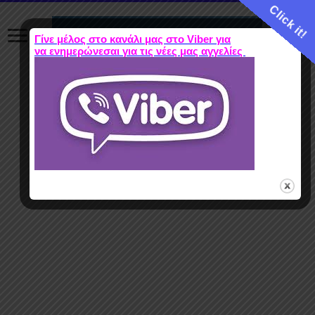
Click it!
Γίνε μέλος στο κανάλι μας στο Viber για
να ενημερώνεσαι για τις νέες μας αγγελίες