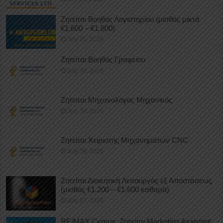
Ζητείται Βοηθός Λογιστηρίου (μισθός μικτά
€1.600 – €1.800)
July 31, 2026
Ζητείται Βοηθός Γραφείου
July 30, 2026
Ζητείται Μηχανολόγος Μηχανικός
July 30, 2026
Ζητείται Χειριστής Μηχανημάτων CNC
July 29, 2026
Ζητείται Διοικητική Λειτουργός εξ Αποστάσεως
(μισθός €1.200 – €1.600 καθαρά)
July 27, 2026
RE/MAX Cyprus: Ζητείται Marketing Assistant