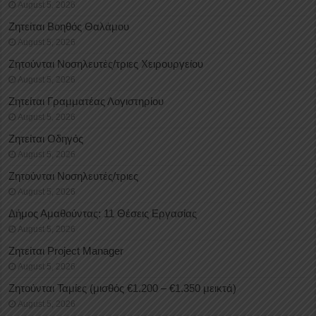
August 5, 2026
Ζητείται Βοηθός Θαλάμου
August 5, 2026
Ζητούνται Νοσηλευτές/τριες Χειρουργείου
August 5, 2026
Ζητείται Γραμματέας Λογιστηρίου
August 5, 2026
Ζητείται Οδηγός
August 5, 2026
Ζητούνται Νοσηλευτές/τριες
August 5, 2026
Δήμος Αμαθούντας: 11 Θέσεις Εργασίας
August 5, 2026
Ζητείται Project Manager
August 5, 2026
Ζητούνται Ταμίες (μισθός €1.200 – €1.350 μεικτά)
August 5, 2026