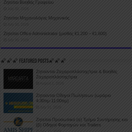
Ζητείται Βοηθός Γραφείου
July 30, 2026
Ζητείται Μηχανολόγος Μηχανικός
July 30, 2026
Ζητείται Office Administrator (μισθός €1.200 – €1.600)
July 30, 2026
🌠🌠🌠 FEATURED POSTS🌠🌠🌠
Ζητούνται Ζαχαροπλάστης/τρια & Βοηθός
Ζαχαροπλάστης/τρια
August 1, 2026
Ζητούνται Οδηγοί Πωλήσεων (ωράριο
4:30πμ-11:00πμ)
July 31, 2026
Ζητείται Προσωπικό (α) Τμήμα Συντήρησης και
(β) Οδηγοί Φορτηγών και Trailers
July 31, 2026