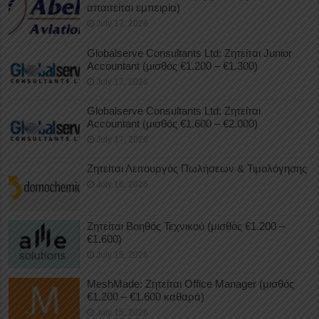
απαιτείται εμπειρία)
July 17, 2026
Globalserve Consultants Ltd: Ζητείται Junior
Accountant (μισθός €1.200 – €1.300)
July 17, 2026
Globalserve Consultants Ltd: Ζητείται
Accountant (μισθός €1.600 – €2.000)
July 17, 2026
Ζητείται Λειτουργός Πωλήσεων & Τιμολόγησης
July 16, 2026
Ζητείται Βοηθός Τεχνικού (μισθός €1.200 –
€1.600)
July 15, 2026
MeshMade: Ζητείται Office Manager (μισθός
€1.200 – €1.600 καθαρά)
July 15, 2026