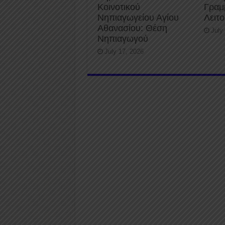
Κοινοτικού
Γραμ
Νηπιαγωγείου Αγίου
Λειτ
Αθανασίου: Θέση
July
Νηπιαγωγού
July 17, 2026