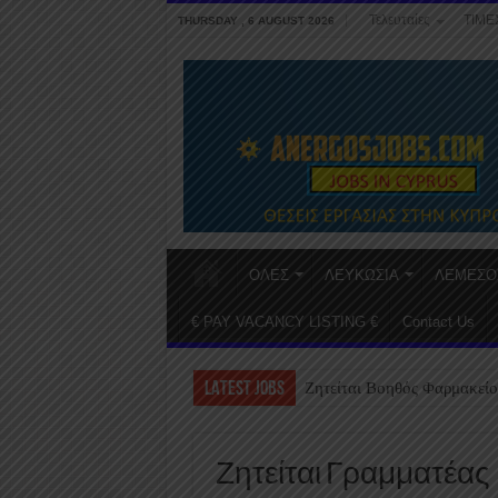
Τελευταίες
ΤΙΜΕ
THURSDAY , 6 AUGUST 2026
ΟΛΕΣ
ΛΕΥΚΩΣΙΑ
ΛΕΜΕΣΟ
€ PAY VACANCY LISTING €
Contact Us
LATEST JOBS
Ζητείται Βοηθός Φαρμακείο
Ζητείται Γραμματέας