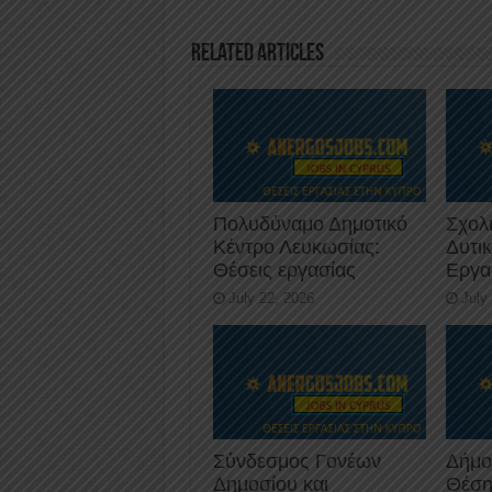
o
n
p
o
p
Related Articles
k
Πολυδύναμο Δημοτικό
Σχολ
Κέντρο Λευκωσίας:
Δυτι
Θέσεις εργασίας
Εργα
July 22, 2026
July
Σύνδεσμος Γονέων
Δήμο
Δημοσίου και
Θέση