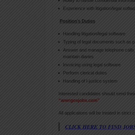
Ability to handle confidential informat
Experience with litigation/legal soft
Position’s Duties
Handling litigation/legal software
Typing of legal documents such as p
Answer and manage telephone calls a
maintain diaries
Invoicing using legal software
Perform clerical duties
Handling of I-justice system
Interested candidates should send thei
“anergosjobs.com”
All applications will be treated in strict
CLICK HERE TO FIND JOB