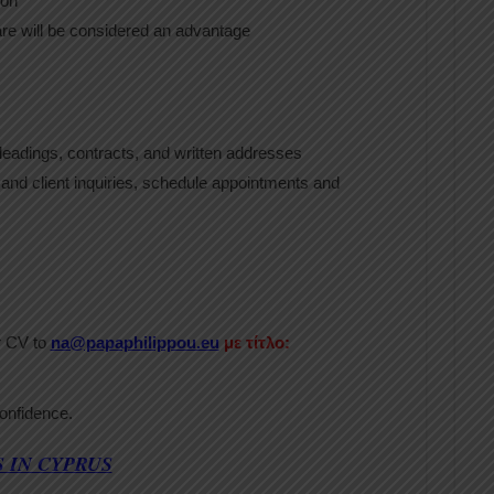
ion
ware will be considered an advantage
leadings, contracts, and written addresses
nd client inquiries, schedule appointments and
r CV to
na@papaphilippou.eu
με τίτλο:
 confidence.
S IN CYPRUS