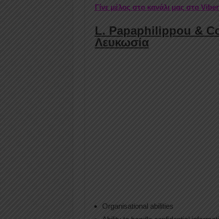
Γίνε μέλος στο κανάλι μας στο Vibe
L. Papaphilippou & Co
Λευκωσία
Organisational abilities