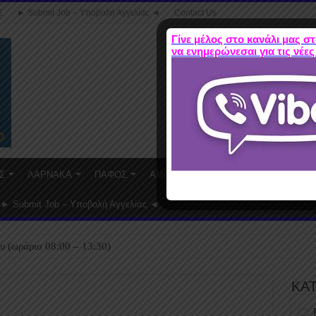
Σ
► Submit Job – Υποβολή Αγγελίας ◄
Contact Us
Γίνε μέλος στο κανάλι μας στ
να ενημερώνεσαι για τις νέες
Σ
ΛΑΡΝΑΚΑ
ΠΑΦΟΣ
ΑΜΜΟΧΩΣΤΟΣ
WORK FROM HO
► Submit Job – Υποβολή Αγγελίας ◄
υ (ωράριο 08:00 – 13:30)
ΚΑ