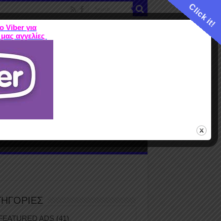
Click it!
ο Viber για
 μας αγγελίες
ME
FEATURED ADS
ΤΙΜΕΣ
Terms
ΤΗΓΟΡΙΕΣ
FEATURED ADS
(41)