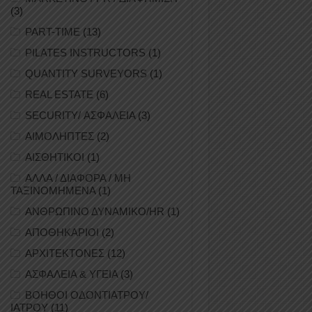
(3)
PART-TIME
(13)
PILATES INSTRUCTORS
(1)
QUANTITY SURVEYORS
(1)
REAL ESTATE
(6)
SECURITY/ ΑΣΦΑΛΕΙΑ
(3)
ΑΙΜΟΛΗΠΤΕΣ
(2)
ΑΙΣΘΗΤΙΚΟΙ
(1)
ΑΛΛΑ / ΔΙΑΦΟΡΑ / ΜΗ
ΤΑΞΙΝΟΜΗΜΕΝΑ
(1)
ΑΝΘΡΩΠΙΝΟ ΔΥΝΑΜΙΚΟ/HR
(1)
ΑΠΟΘΗΚΑΡΙΟΙ
(2)
ΑΡΧΙΤΕΚΤΟΝΕΣ
(12)
ΑΣΦΑΛΕΙΑ & ΥΓΕΙΑ
(3)
ΒΟΗΘΟΙ ΟΔΟΝΤΙΑΤΡΟΥ/
ΙΑΤΡΟΥ
(11)