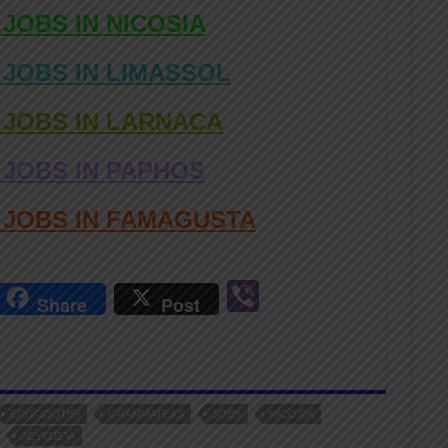
 JOBS IN NICOSIA
 JOBS IN LIMASSOL
 JOBS IN LARNACA
 JOBS IN PAPHOS
D JOBS IN FAMAGUSTA
r
Vi
Share
Post
n
b
er
ERGODOTISI
GRAMMATEAS
JOBS
NICOSIA
ΛΕΥΚΩΣΊΑ