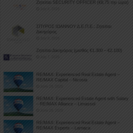
Ζητείται SECURITY OFFICER (€8,75 την ώρα)
July 8, 2026
ΣΠΥΡΟΣ ΙΩΑΝΝΟΥ Δ.Ε.Π.Ε.: Ζητείται
Δικηγόρος
July 8, 2026
Ζητείται Δικηγόρος (μισθός €1.300 – €2.100)
July 7, 2026
RE/MAX: Experienced Real Estate Agent –
RE/MAX Capital – Nicosia
June 29, 2026
RE/MAX: Experienced Estate Agent with Salary
– RE/MAX Alliance – Limassol
June 29, 2026
RE/MAX: Experienced Real Estate Agent –
RE/MAX Experts – Larnaca