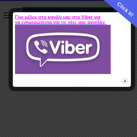
Click it!
Γίνε μέλος στο κανάλι μας στο Viber για
να ενημερώνεσαι για τις νέες μας αγγελίες