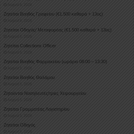
August 6, 2026
Ζητείται Βοηθός Γραφείου (€1.500 καθαρά + 13ος)
August 6, 2026
Ζητείται Οδηγός/ Μεταφορέας (€1.500 καθαρά + 13ος)
August 6, 2026
Ζητείται Collections Officer
August 6, 2026
Ζητείται Βοηθός Φαρμακείου (ωράριο 08:00 – 13:30)
August 5, 2026
Ζητείται Βοηθός Θαλάμου
August 5, 2026
Ζητούνται Νοσηλευτές/τριες Χειρουργείου
August 5, 2026
Ζητείται Γραμματέας Λογιστηρίου
August 5, 2026
Ζητείται Οδηγός
August 5, 2026