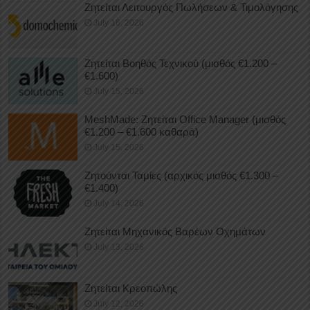
Ζητείται Λειτουργός Πωλήσεων & Τιμολόγησης
July 16, 2026
Ζητείται Βοηθός Τεχνικού (μισθός €1.200 –
€1.600)
July 15, 2026
MeshMade: Ζητείται Office Manager (μισθός
€1.200 – €1.600 καθαρά)
July 15, 2026
Ζητούνται Ταμίες (αρχικός μισθός €1.300 –
€1.400)
July 14, 2026
Ζητείται Μηχανικός Βαρέων Οχημάτων
July 13, 2026
Ζητείται Κρεοπώλης
July 12, 2026