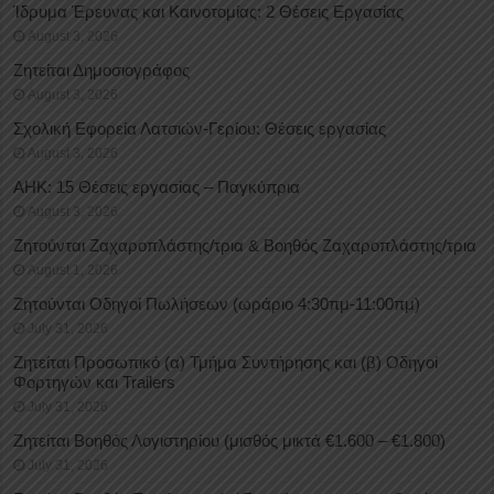
Ίδρυμα Έρευνας και Καινοτομίας: 2 Θέσεις Εργασίας
August 3, 2026
Ζητείται Δημοσιογράφος
August 3, 2026
Σχολική Εφορεία Λατσιών-Γερίου: Θέσεις εργασίας
August 3, 2026
ΑΗΚ: 15 Θέσεις εργασίας – Παγκύπρια
August 3, 2026
Ζητούνται Ζαχαροπλάστης/τρια & Βοηθός Ζαχαροπλάστης/τρια
August 1, 2026
Ζητούνται Οδηγοί Πωλήσεων (ωράριο 4:30πμ-11:00πμ)
July 31, 2026
Ζητείται Προσωπικό (α) Τμήμα Συντήρησης και (β) Οδηγοί
Φορτηγών και Trailers
July 31, 2026
Ζητείται Βοηθός Λογιστηρίου (μισθός μικτά €1.600 – €1.800)
July 31, 2026