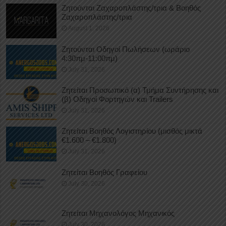
Ζητούνται Ζαχαροπλάστης/τρια & Βοηθός
Ζαχαροπλάστης/τρια
August 1, 2026
Ζητούνται Οδηγοί Πωλήσεων (ωράριο
4:30πμ-11:00πμ)
July 31, 2026
Ζητείται Προσωπικό (α) Τμήμα Συντήρησης και
(β) Οδηγοί Φορτηγών και Trailers
July 31, 2026
Ζητείται Βοηθός Λογιστηρίου (μισθός μικτά
€1.600 – €1.800)
July 31, 2026
Ζητείται Βοηθός Γραφείου
July 30, 2026
Ζητείται Μηχανολόγος Μηχανικός
July 30, 2026