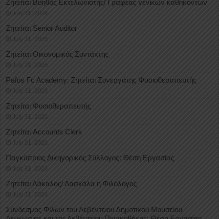
Ζητείται Βοηθός Εκτελωνιστής/ Γραφέας γενικών καθηκόντων
July 31, 2026
Ζητείται Senior Auditor
July 31, 2026
Ζητείται Οικονομικός Συντάκτης
July 31, 2026
Pafos Fc Academy: Ζητείται Συνεργάτης Φυσιοθεραπευτής
July 31, 2026
Ζητείται Φυσιοθεραπευτής
July 31, 2026
Ζητείται Accounts Clerk
July 31, 2026
Παγκύπριος Δικηγορικός Σύλλογος: Θέση Εργασίας
July 31, 2026
Ζητείται Δάκαλος/ Δασκάλα ή Φιλόλογος
July 31, 2026
Σύνδεσμος Φίλων του Λεβέντειου Δημοτικού Μουσείου
Λευκωσίας και της Λεβέντειου Πινακοθήκης: Θέση Εργασίας