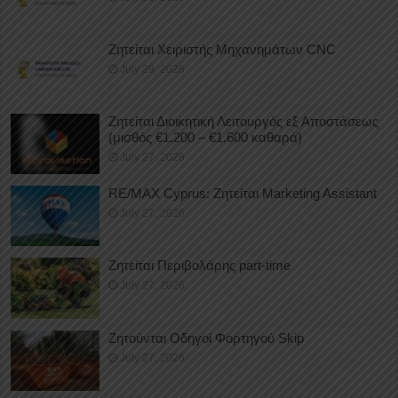
Ζητείται Χειριστής Μηχανημάτων CNC
July 29, 2026
Ζητείται Διοικητική Λειτουργός εξ Αποστάσεως
(μισθός €1.200 – €1.600 καθαρά)
July 27, 2026
RE/MAX Cyprus: Ζητείται Marketing Assistant
July 27, 2026
Ζητείται Περιβολάρης part-time
July 27, 2026
Ζητούνται Οδηγοί Φορτηγού Skip
July 27, 2026