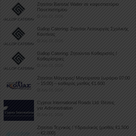
Ζητείται Barista/ Waiter σε καφεστιατόριο
Πανεπιστημίου
July 23, 2026
Gallop Catering: Ζητείται Λειτουργός Σχολικής
Καντίνας
July 23, 2026
Gallop Catering: Ζητούνται Καθαριστές /
Καθαρίστριες
July 23, 2026
Ζητείται Μάγειρας/ Μαγείρισσα (ωράριο 07:00
– 15:00) – καθαρός μισθός €1.600
July 23, 2026
Cyprus International Roads Ltd: Θέσεις
για Administration
July 21, 2026
Ζητείται Τεχνικός / Υδραυλικός (μισθός €1.500
– €2.000)