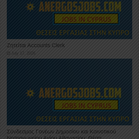
Ζητείται Accounts Clerk
July 17, 2026
Σύνδεσμος Γονέων Δημοσίου και Κοινοτικού
Νηπιαγωγείου Αγίου Αθανασίου: Θέση