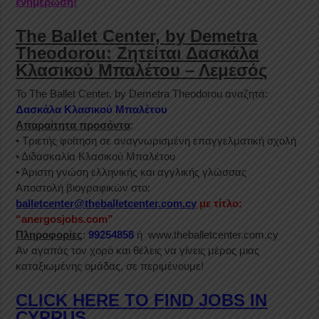
ενημέρωση!
The Ballet Center, by Demetra
Theodorou: Ζητείται Δασκάλα
Κλασικού Μπαλέτου – Λεμεσός
Το The Ballet Center, by Demetra Theodorou αναζητά:
Δασκάλα Κλασικού Μπαλέτου
Απαραίτητα προσόντα
:
• Τριετής φοίτηση σε αναγνωρισμένη επαγγελματική σχολή
• Διδασκαλία Κλασικού Μπαλέτου
• Άριστη γνώση ελληνικής και αγγλικής γλώσσας
Αποστολή βιογραφικών στο:
balletcenter@theballetcenter.com.cy
με τίτλο:
“anergosjobs.com”
Πληροφορίες
:
99254858
ή
www.theballetcenter.com.cy
Αν αγαπάς τον χορό και θέλεις να γίνεις μέρος μιας
καταξιωμένης ομάδας, σε περιμένουμε!
CLICK HERE TO FIND JOBS IN
CYPRUS