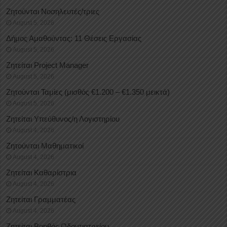
Ζητούνται Νοσηλευτές/τριες
August 5, 2026
Δήμος Αμαθούντας: 11 Θέσεις Εργασίας
August 5, 2026
Ζητείται Project Manager
August 5, 2026
Ζητούνται Ταμίες (μισθός €1.200 – €1.350 μεικτά)
August 5, 2026
Ζητείται Υπεύθυνος/η Λογιστηρίου
August 4, 2026
Ζητούνται Μαθηματικοί
August 4, 2026
Ζητείται Καθαρίστρια
August 4, 2026
Ζητείται Γραμματέας
August 4, 2026
Ζητείται Βοηθός Οδοντιατρείου