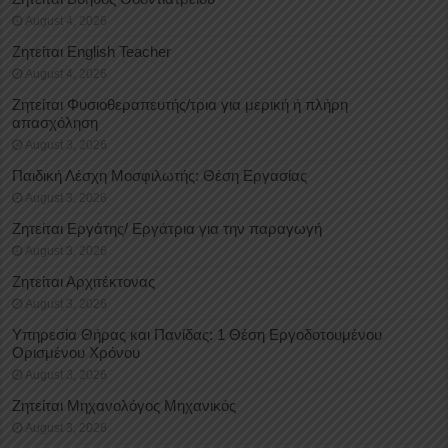
August 4, 2026
Ζητείται English Teacher
August 4, 2026
Ζητείται Φυσιοθεραπευτής/τρια για μερική ή πλήρη
απασχόληση
August 3, 2026
Παιδική Λέσχη Μοσφιλωτής: Θέση Εργασίας
August 3, 2026
Ζητείται Εργάτης/ Εργάτρια για την παραγωγή
August 3, 2026
Ζητείται Αρχιτέκτονας
August 3, 2026
Υπηρεσία Θήρας και Πανίδας: 1 Θέση Eργοδοτουμένου
Oρισμένου Xρόνου
August 3, 2026
Ζητείται Μηχανολόγος Μηχανικός
August 3, 2026