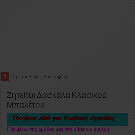
Ζητείται Υπάλληλος για γέμισμα και ανεφοδιασμό αυτόματων πω
Ζητείται Δασκάλα Κλασικού
Μπαλέτου
Γίνε μέλος της ομάδας μας στο Viber για συνεχή