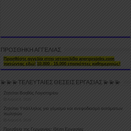
ΠΡΟΣΘΗΚΗ ΑΓΓΕΛΙΑΣ
Προσθέστε αγγελία στην ιστοσελίδα anergosjobs.com
πατώντας εδώ!
10.000 - 15.000 επισκέπτες καθημερινώς!
💫💫💫ΤΕΛΕΥΤΑΙΕΣ ΘΕΣΕΙΣ ΕΡΓΑΣΙΑΣ 💫💫💫
Ζητείται Βοηθός Λογιστηρίου
August 6, 2026
Ζητείται Υπάλληλος για γέμισμα και ανεφοδιασμό αυτόματων
πωλητών
August 6, 2026
Πρεσβεία της Γερμανίας: Θέση Εργασίας