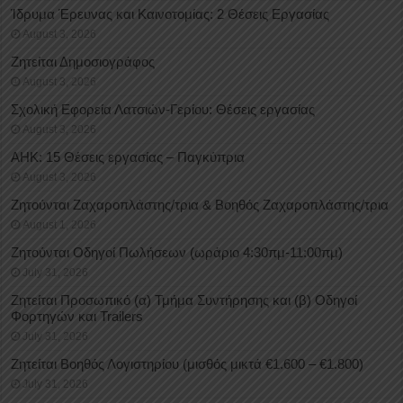
Ίδρυμα Έρευνας και Καινοτομίας: 2 Θέσεις Εργασίας
August 3, 2026
Ζητείται Δημοσιογράφος
August 3, 2026
Σχολική Εφορεία Λατσιών-Γερίου: Θέσεις εργασίας
August 3, 2026
ΑΗΚ: 15 Θέσεις εργασίας – Παγκύπρια
August 3, 2026
Ζητούνται Ζαχαροπλάστης/τρια & Βοηθός Ζαχαροπλάστης/τρια
August 1, 2026
Ζητούνται Οδηγοί Πωλήσεων (ωράριο 4:30πμ-11:00πμ)
July 31, 2026
Ζητείται Προσωπικό (α) Τμήμα Συντήρησης και (β) Οδηγοί
Φορτηγών και Trailers
July 31, 2026
Ζητείται Βοηθός Λογιστηρίου (μισθός μικτά €1.600 – €1.800)
July 31, 2026