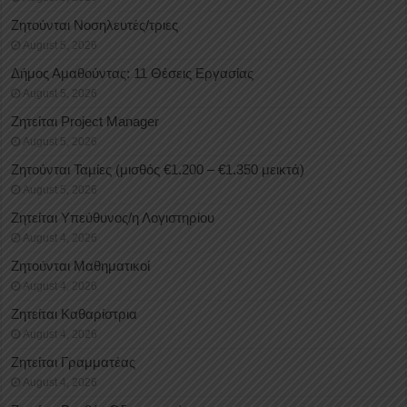
Ζητούνται Νοσηλευτές/τριες
August 5, 2026
Δήμος Αμαθούντας: 11 Θέσεις Εργασίας
August 5, 2026
Ζητείται Project Manager
August 5, 2026
Ζητούνται Ταμίες (μισθός €1.200 – €1.350 μεικτά)
August 5, 2026
Ζητείται Υπεύθυνος/η Λογιστηρίου
August 4, 2026
Ζητούνται Μαθηματικοί
August 4, 2026
Ζητείται Καθαρίστρια
August 4, 2026
Ζητείται Γραμματέας
August 4, 2026