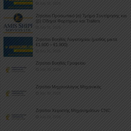
July 31, 2026
Ζητείται Προσωπικό (α) Τμήμα Συντήρησης και
(β) Οδηγοί Φορτηγών και Trailers
July 31, 2026
Ζητείται Βοηθός Λογιστηρίου (μισθός μικτά
€1.600 – €1.800)
July 31, 2026
Ζητείται Βοηθός Γραφείου
July 30, 2026
Ζητείται Μηχανολόγος Μηχανικός
July 30, 2026
Ζητείται Χειριστής Μηχανημάτων CNC
July 29, 2026