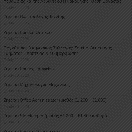
Λευκωσίας και της Λεβέντειου Πινακοθήκης: Θέση Εργασίας
July 31, 2026
Ζητείται Ηλεκτρολόγος Τεχνίτης
July 31, 2026
Ζητείται Βοηθός Οπτικού
July 31, 2026
Παγκύπριος Δικηγορικός Σύλλογος: Ζητείται Λειτουργός
Τμήματος Εποπτείας & Συμμόρφωσης
July 31, 2026
Ζητείται Βοηθός Γραφείου
July 30, 2026
Ζητείται Μηχανολόγος Μηχανικός
July 30, 2026
Ζητείται Office Administrator (μισθός €1.200 – €1.600)
July 30, 2026
Ζητείται Storekeeper (μισθός €1.300 – €1.400 καθαρά)
July 30, 2026
Ζητείται Βοηθός Φαρμακείου