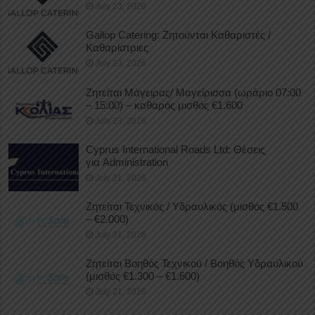
July 23, 2026
Gallop Catering: Ζητούνται Καθαριστές /
Καθαρίστριες
July 23, 2026
Ζητείται Μάγειρας/ Μαγείρισσα (ωράριο 07:00
– 15:00) – καθαρός μισθός €1.600
July 23, 2026
Cyprus International Roads Ltd: Θέσεις
για Administration
July 21, 2026
Ζητείται Τεχνικός / Υδραυλικός (μισθός €1.500
– €2.000)
July 21, 2026
Ζητείται Βοηθός Τεχνικού / Βοηθός Υδραυλικού
(μισθός €1.300 – €1.600)
July 21, 2026