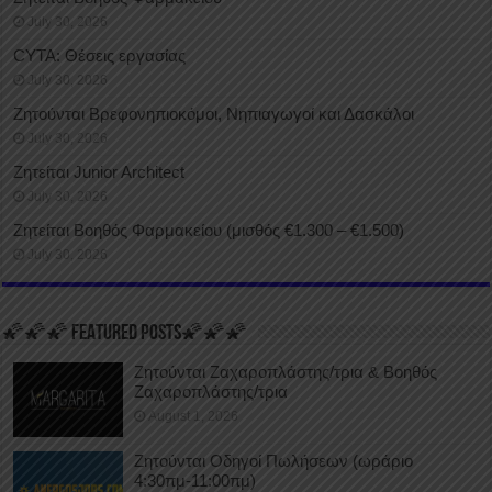
July 30, 2026
CYTA: Θέσεις εργασίας
July 30, 2026
Ζητούνται Βρεφονηπιοκόμοι, Νηπιαγωγοί και Δασκάλοι
July 30, 2026
Ζητείται Junior Architect
July 30, 2026
Ζητείται Βοηθός Φαρμακείου (μισθός €1.300 – €1.500)
July 30, 2026
🌠🌠🌠 FEATURED POSTS🌠🌠🌠
Ζητούνται Ζαχαροπλάστης/τρια & Βοηθός
Ζαχαροπλάστης/τρια
August 1, 2026
Ζητούνται Οδηγοί Πωλήσεων (ωράριο
4:30πμ-11:00πμ)