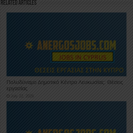
o
p
Related Articles
k
Πολυδύναμο Δημοτικό Κέντρο Λευκωσίας: Θέσεις
εργασίας
July 22, 2026