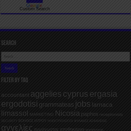
Custom Search
Search
FILTER BY TAQ
aggelies
cyprus
ergasia
accountant
ergodotisi
jobs
grammateas
larnaca
Nicosia
limassol
paphos
MARKETING
receptionists
ΒΟΗΘΟΣ ΙΑΤΡΟΥ
SECURITY
ΗΛΕΚΤΡΟΛΟΓΟΙ
ΦΥΛΑΚΕΣ ΑΣΦΑΛΕΙΑΣ
αγγελίες
αμμόχωστος
αποθηκάριοι
αρχιτέκτονας