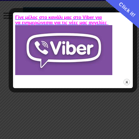
Click it!
Γίνε μέλος στο κανάλι μας στο Viber για
να ενημερώνεσαι για τις νέες μας αγγελίες