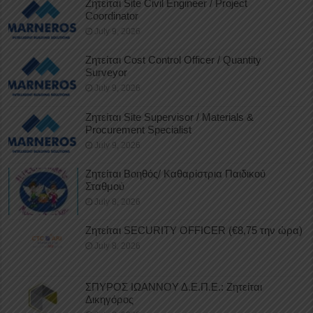
Ζητείται Site Civil Engineer / Project
Coordinator
July 9, 2026
Ζητείται Cost Control Officer / Quantity
Surveyor
July 9, 2026
Ζητείται Site Supervisor / Materials &
Procurement Specialist
July 9, 2026
Ζητείται Βοηθός/ Καθαρίστρια Παιδικού
Σταθμού
July 8, 2026
Ζητείται SECURITY OFFICER (€8,75 την ώρα)
July 8, 2026
ΣΠΥΡΟΣ ΙΩΑΝΝΟΥ Δ.Ε.Π.Ε.: Ζητείται
Δικηγόρος