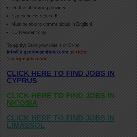
On-the-job training provided
Experience is required!
Must be able to communicate in English!
EU Resident only
To apply
: Send your details or CV to
info@pigeonbeachhotel.com
με τίτλο:
“anergosjobs.com”
CLICK HERE TO FIND JOBS IN
CYPRUS
CLICK HERE TO FIND JOBS IN
NICOSIA
CLICK HERE TO FIND JOBS IN
LIMASSOL