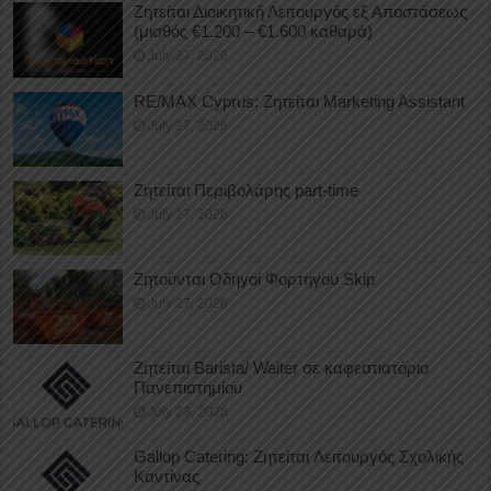
Ζητείται Διοικητική Λειτουργός εξ Αποστάσεως
(μισθός €1.200 – €1.600 καθαρά)
July 27, 2026
RE/MAX Cyprus: Ζητείται Marketing Assistant
July 27, 2026
Ζητείται Περιβολάρης part-time
July 27, 2026
Ζητούνται Οδηγοί Φορτηγού Skip
July 27, 2026
Ζητείται Barista/ Waiter σε καφεστιατόριο
Πανεπιστημίου
July 23, 2026
Gallop Catering: Ζητείται Λειτουργός Σχολικής
Καντίνας