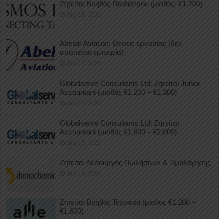
Ζητείται Βοηθός Παιδιάτρου (μισθός: €1.200)
July 18, 2026
Abelair Aviation: Θέσεις εργασίας (δεν
απαιτείται εμπειρία)
July 17, 2026
Globalserve Consultants Ltd: Ζητείται Junior
Accountant (μισθός €1.200 – €1.300)
July 17, 2026
Globalserve Consultants Ltd: Ζητείται
Accountant (μισθός €1.600 – €2.000)
July 17, 2026
Ζητείται Λειτουργός Πωλήσεων & Τιμολόγησης
July 16, 2026
Ζητείται Βοηθός Τεχνικού (μισθός €1.200 –
€1.600)