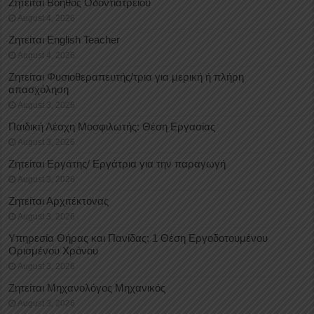
Ζητείται Βοηθός Οδοντιατρείου
August 4, 2026
Ζητείται English Teacher
August 4, 2026
Ζητείται Φυσιοθεραπευτής/τρια για μερική ή πλήρη
απασχόληση
August 3, 2026
Παιδική Λέσχη Μοσφιλωτής: Θέση Εργασίας
August 3, 2026
Ζητείται Εργάτης/ Εργάτρια για την παραγωγή
August 3, 2026
Ζητείται Αρχιτέκτονας
August 3, 2026
Υπηρεσία Θήρας και Πανίδας: 1 Θέση Eργοδοτουμένου
Oρισμένου Xρόνου
August 3, 2026
Ζητείται Μηχανολόγος Μηχανικός
August 3, 2026