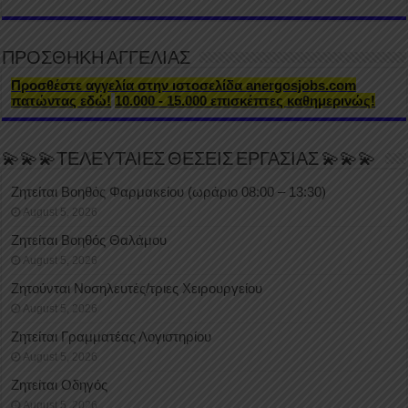
ΠΡΟΣΘΗΚΗ ΑΓΓΕΛΙΑΣ
Προσθέστε αγγελία στην ιστοσελίδα anergosjobs.com
πατώντας εδώ!
10.000 - 15.000 επισκέπτες καθημερινώς!
💫💫💫ΤΕΛΕΥΤΑΙΕΣ ΘΕΣΕΙΣ ΕΡΓΑΣΙΑΣ 💫💫💫
Ζητείται Βοηθός Φαρμακείου (ωράριο 08:00 – 13:30)
August 5, 2026
Ζητείται Βοηθός Θαλάμου
August 5, 2026
Ζητούνται Νοσηλευτές/τριες Χειρουργείου
August 5, 2026
Ζητείται Γραμματέας Λογιστηρίου
August 5, 2026
Ζητείται Οδηγός
August 5, 2026