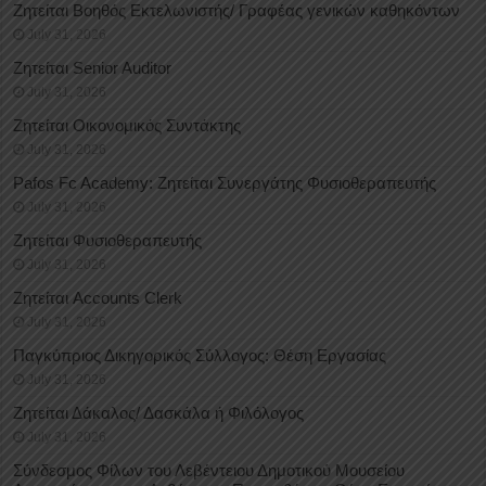
Ζητείται Βοηθός Εκτελωνιστής/ Γραφέας γενικών καθηκόντων
July 31, 2026
Ζητείται Senior Auditor
July 31, 2026
Ζητείται Οικονομικός Συντάκτης
July 31, 2026
Pafos Fc Academy: Ζητείται Συνεργάτης Φυσιοθεραπευτής
July 31, 2026
Ζητείται Φυσιοθεραπευτής
July 31, 2026
Ζητείται Accounts Clerk
July 31, 2026
Παγκύπριος Δικηγορικός Σύλλογος: Θέση Εργασίας
July 31, 2026
Ζητείται Δάκαλος/ Δασκάλα ή Φιλόλογος
July 31, 2026
Σύνδεσμος Φίλων του Λεβέντειου Δημοτικού Μουσείου