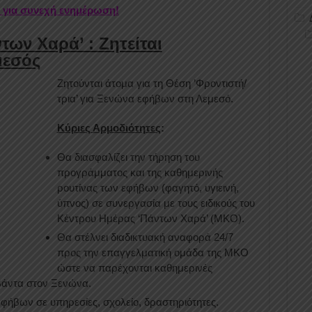
r για συνεχή ενημέρωση!
των Χαρά’ : Ζητείται
μεσός
Ζητούνται άτομα για τη Θέση ’Φροντιστή/
τρια’ για Ξενώνα εφήβων στη Λεμεσό.
Κύριες Αρμοδιότητες
:
Θα διασφαλίζει την τήρηση του
προγράμματος και της καθημερινής
ρουτίνας των εφήβων (φαγητό, υγιεινή,
ύπνος) σε συνεργασία με τους ειδικούς του
Κέντρου Ημέρας ‘Πάντων Χαρά’ (ΜΚΟ).
Θα στέλνει διαδικτυακή αναφορά 24/7
προς την επαγγελματική ομάδα της ΜΚΟ
ώστε να παρέχονται καθημερινές
βάντα στον Ξενώνα.
εφήβων σε υπηρεσίες, σχολείο, δραστηριότητες.