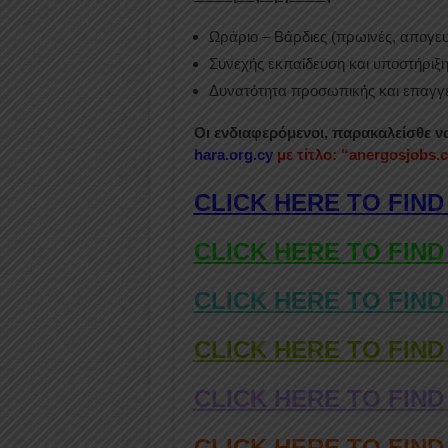
Ωράριο – Βάρδιες (πρωινές, απογευ
Συνεχής εκπαίδευση και υποστήριξη
Δυνατότητα προσωπικής και επαγγε
Οι ενδιαφερόμενοι, παρακαλείσθε ν
hara.org.cy
με τίτλο: “anergosjobs.
CLICK HERE TO FIND
CLICK HERE TO FIND
CLICK HERE TO FIND
CLICK HERE TO FIND
CLICK HERE TO FIND
CLICK HERE TO FIN