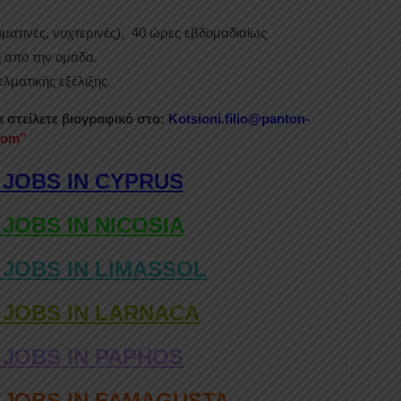
ματινές, νυχτερινές), 40 ώρες εβδομαδιαίως
 από την ομάδα.
λματικής εξέλιξης.
α στείλετε βιογραφικό στο:
Kotsioni.filio@panton-
com”
 JOBS IN CYPRUS
 JOBS IN NICOSIA
 JOBS IN LIMASSOL
 JOBS IN LARNACA
 JOBS IN PAPHOS
D JOBS IN FAMAGUSTA