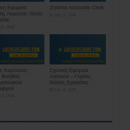
ική Εφορεία
Ζητείται Accounts Clerk
κής Λεμεσού: Θέση
July 17, 2026
σίας
 20, 2026
ς Κερύνειας:
Σχολική Εφορεία
 Βοηθού
Λατσιών – Γερίου:
ματειακού
Θέσεις Εργασίας
ουργού
July 12, 2026
 12, 2026