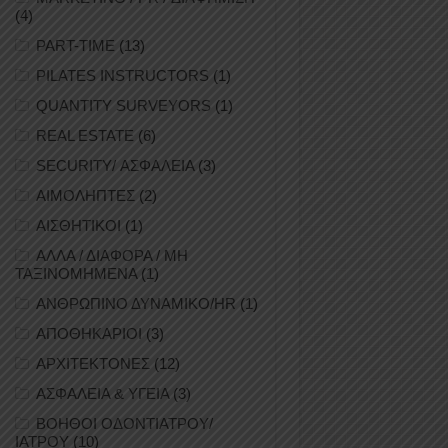
(4)
PART-TIME
(13)
PILATES INSTRUCTORS
(1)
QUANTITY SURVEYORS
(1)
REAL ESTATE
(6)
SECURITY/ ΑΣΦΑΛΕΙΑ
(3)
ΑΙΜΟΛΗΠΤΕΣ
(2)
ΑΙΣΘΗΤΙΚΟΙ
(1)
ΑΛΛΑ / ΔΙΑΦΟΡΑ / ΜΗ
ΤΑΞΙΝΟΜΗΜΕΝΑ
(1)
ΑΝΘΡΩΠΙΝΟ ΔΥΝΑΜΙΚΟ/HR
(1)
ΑΠΟΘΗΚΑΡΙΟΙ
(3)
ΑΡΧΙΤΕΚΤΟΝΕΣ
(12)
ΑΣΦΑΛΕΙΑ & ΥΓΕΙΑ
(3)
ΒΟΗΘΟΙ ΟΔΟΝΤΙΑΤΡΟΥ/
ΙΑΤΡΟΥ
(10)