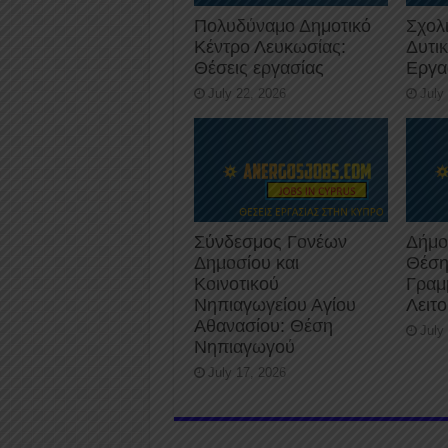
Πολυδύναμο Δημοτικό
Σχολ
Κέντρο Λευκωσίας:
Δυτι
Θέσεις εργασίας
Εργα
July 22, 2026
July
Σύνδεσμος Γονέων
Δήμο
Δημοσίου και
Θέση
Κοινοτικού
Γραμ
Νηπιαγωγείου Αγίου
Λειτ
Αθανασίου: Θέση
July
Νηπιαγωγού
July 17, 2026