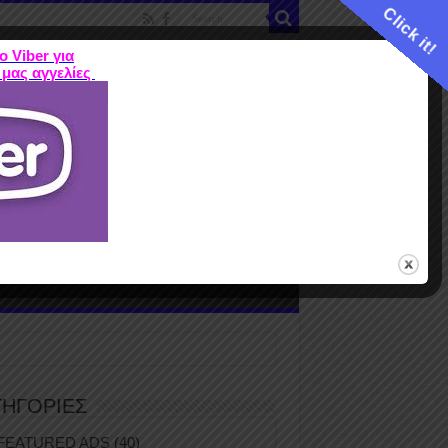
Click it!
ο Viber για
 μας αγγελίες
ME
FEATURED ADS
ΤΙΜΕΣ
Terms
ΤΗΓΟΡΙΕΣ
FEATURED ADS
(40)