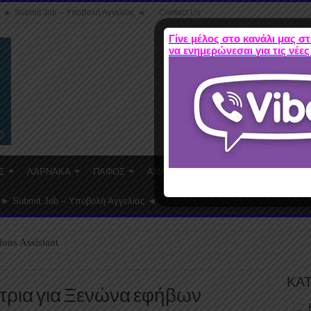
► Submit Job – Υποβολή Αγγελίας ◄
Contact Us
Γίνε μέλος στο κανάλι μας στ
να ενημερώνεσαι για τις νέες
Σ
ΛΑΡΝΑΚΑ
ΠΑΦΟΣ
ΑΜΜΟΧΩΣΤΟΣ
WORK FROM HO
► Submit Job – Υποβολή Αγγελίας ◄
ions Assistant
ΚΑ
/τρια για Ξενώνα εφήβων