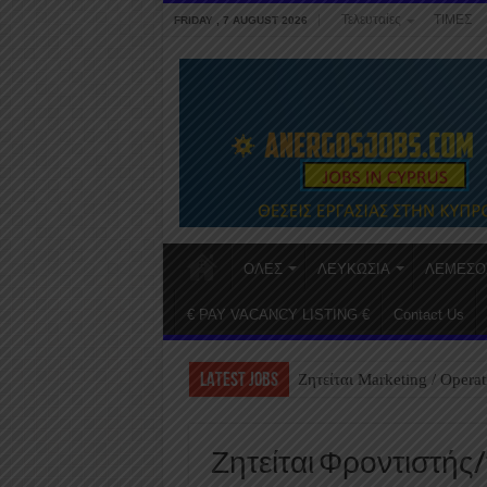
Τελευταίες
ΤΙΜΕΣ
FRIDAY , 7 AUGUST 2026
ΟΛΕΣ
ΛΕΥΚΩΣΙΑ
ΛΕΜΕΣΟ
€ PAY VACANCY LISTING €
Contact Us
LATEST JOBS
Ζητείται Marketing / Operat
Ζητείται Φροντιστής