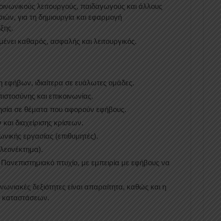
οινωνικούς λειτουργούς, παιδαγωγούς και άλλους
ιών, για τη δημιουργία και εφαρμογή
ξης.
μένει καθαρός, ασφαλής και λειτουργικός.
η εφήβων, ιδιαίτερα σε ευάλωτες ομάδες.
ιστοσύνης και επικοινωνίας.
ησία σε θέματα που αφορούν εφήβους.
και διαχείρισης κρίσεων.
ωνικής εργασίας (επιθυμητές).
λεονέκτημα).
ι Πανεπιστημιακό πτυχίο, με εμπειρία με εφήβους να
ωνιακές δεξιότητες είναι απαραίτητα, καθώς και η
ν καταστάσεων.