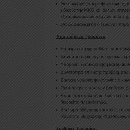
Θα συνεργάζεται με ψυχολόγους, κ
ειδικούς της ΜΚΟ και άλλων υπηρεσ
εξατομικευμένων πλάνων υποστήρι
Θα διασφαλίζει ότι ο ξενώνας παρα
Απαιτούμενα Προσόντα
:
Εμπειρία στη φροντίδα ή υποστήριξ
Ικανότητα δημιουργίας σχέσεων εμπ
Υπομονή, ενσυναίσθηση και ευαισθ
Δυνατότητα επίλυσης προβλημάτων 
Βασικές γνώσεις ψυχολογίας ή κοιν
Πιστοποιήσεις πρώτων βοηθειών (π
Απαιτείται απολυτήριο λυκείου ή/κα
θεωρείται πλεονέκτημα.
Δίπλωμα οδήγησης και καλές επικοιν
ικανότητα διαχείρισης στρεσογόνω
Συνθήκες Εργασίας
: