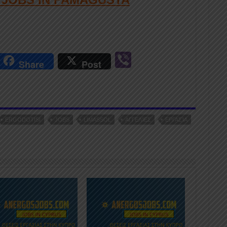
r
Vi
Share
Post
n
b
er
ERGODOTISI
JOBS
LIMASSOL
ΑΓΓΕΛΊΕΣ
ΕΡΓΑΣΊΑ